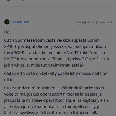
lasselusse
Forum|Forum|1 year ago
Hei,
Ostin Suomessa toimivasta verkkokaupasta Sonim
XP100 -peruspuhelimen, jossa on valmistajan mukaan
täysi 3GPP-standardin mukainen VoLTE-tuki. Toimiiko
VoLTE tuolla puhelimella Elisan liittymissä? Onko Elisalla
jokin whitelist mikä tuon toiminnan estää?
oletan että volte on kytketty päälle liittymässä, näitä on
ollut.
tuo “standardin” mukainen ei välttämättä tarkoita että
volte toimii. joskus operaattori nirsoilee laitteesta ja
joskus laite nirsoilee operattoorista. elisa käyttää yleisiä
asetuksia joten todennäköisesti toimii. elisa ei syrji
laitteita hyväksytyillä listoilla. mustia listoja voi olla.