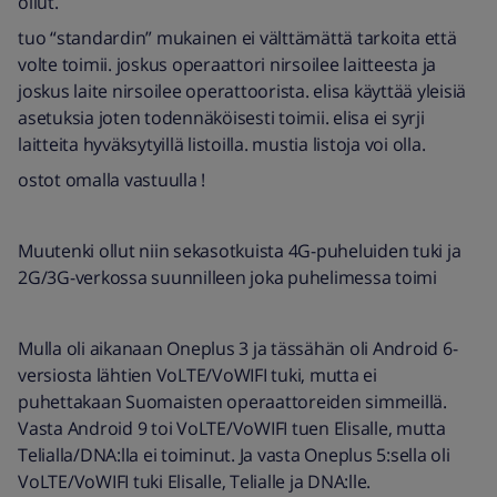
ollut.
tuo “standardin” mukainen ei välttämättä tarkoita että
volte toimii. joskus operaattori nirsoilee laitteesta ja
joskus laite nirsoilee operattoorista. elisa käyttää yleisiä
asetuksia joten todennäköisesti toimii. elisa ei syrji
laitteita hyväksytyillä listoilla. mustia listoja voi olla.
ostot omalla vastuulla !
Muutenki ollut niin sekasotkuista 4G-puheluiden tuki ja
2G/3G-verkossa suunnilleen joka puhelimessa toimi
Mulla oli aikanaan Oneplus 3 ja tässähän oli Android 6-
versiosta lähtien VoLTE/VoWIFI tuki, mutta ei
puhettakaan Suomaisten operaattoreiden simmeillä.
Vasta Android 9 toi VoLTE/VoWIFI tuen Elisalle, mutta
Telialla/DNA:lla ei toiminut. Ja vasta Oneplus 5:sella oli
VoLTE/VoWIFI tuki Elisalle, Telialle ja DNA:lle.