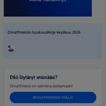
OmaYhteisön kuukausikirje kesäkuu 2026
Etkö löytänyt etsimääsi?
OmaYhteisö on valmiina auttamaan!
ESITÄ KYSYMYKSESI TÄÄLLÄ!