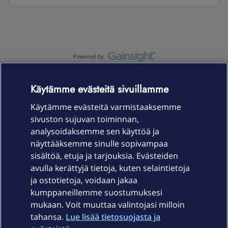
OmaYhteisö-käyttöehdot
Accessibility statement
Käytämme evästeitä sivuillamme
Käytämme evästeitä varmistaaksemme
sivuston sujuvan toiminnan,
Laitteet & liittymät
analysoidaksemme sen käyttöä ja
näyttääksemme sinulle sopivampaa
sisältöä, etuja ja tarjouksia. Evästeiden
Palvelut
avulla kerättyjä tietoja, kuten selaintietoja
ja ostotietoja, voidaan jakaa
Tuki
kumppaneillemme suostumuksesi
mukaan. Voit muuttaa valintojasi milloin
tahansa.
Lue lisää tietosuojasta ja
Ajankohtaista