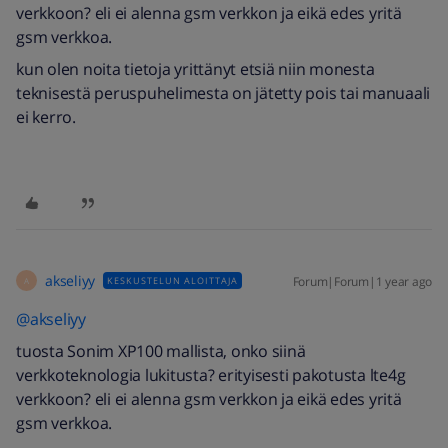
verkkoon? eli ei alenna gsm verkkon ja eikä edes yritä
gsm verkkoa.
kun olen noita tietoja yrittänyt etsiä niin monesta
teknisestä peruspuhelimesta on jätetty pois tai manuaali
ei kerro.
akseliyy
Forum|Forum|1 year ago
KESKUSTELUN ALOITTAJA
A
@akseliyy
tuosta Sonim XP100 mallista, onko siinä
verkkoteknologia lukitusta? erityisesti pakotusta lte4g
verkkoon? eli ei alenna gsm verkkon ja eikä edes yritä
gsm verkkoa.