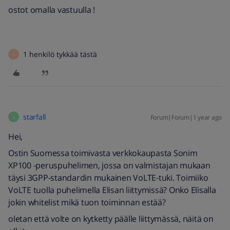
ostot omalla vastuulla !
1 henkilö tykkää tästä
A
starfall
Forum|Forum|1 year ago
S
Hei,
Ostin Suomessa toimivasta verkkokaupasta Sonim
XP100 -peruspuhelimen, jossa on valmistajan mukaan
täysi 3GPP-standardin mukainen VoLTE-tuki. Toimiiko
VoLTE tuolla puhelimella Elisan liittymissä? Onko Elisalla
jokin whitelist mikä tuon toiminnan estää?
oletan että volte on kytketty päälle liittymässä, näitä on