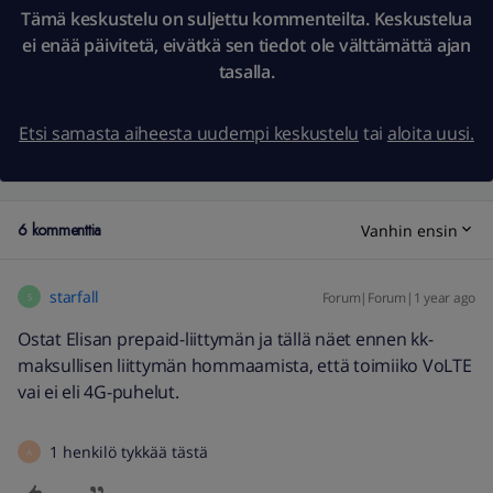
Tämä keskustelu on suljettu kommenteilta. Keskustelua
ei enää päivitetä, eivätkä sen tiedot ole välttämättä ajan
tasalla.
Etsi samasta aiheesta uudempi keskustelu
tai
aloita uusi.
6 kommenttia
Vanhin ensin
starfall
Forum|Forum|1 year ago
S
Ostat Elisan prepaid-liittymän ja tällä näet ennen kk-
maksullisen liittymän hommaamista, että toimiiko VoLTE
vai ei eli 4G-puhelut.
1 henkilö tykkää tästä
A