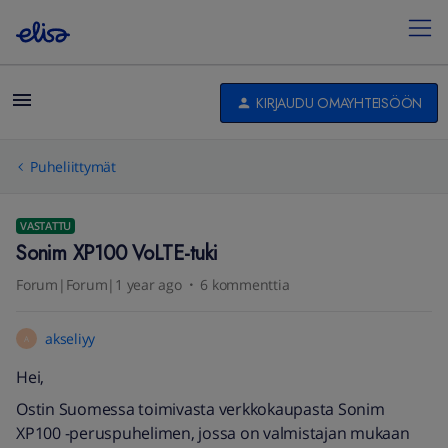
KIRJAUDU OMAYHTEISÖÖN
Puheliittymät
VASTATTU
Sonim XP100 VoLTE-tuki
Forum|Forum|1 year ago
6 kommenttia
akseliyy
A
Hei,
Ostin Suomessa toimivasta verkkokaupasta Sonim
XP100 -peruspuhelimen, jossa on valmistajan mukaan