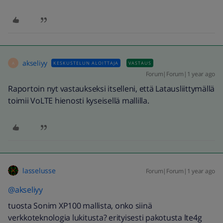
akseliyy
KESKUSTELUN ALOITTAJA
VASTAUS
A
Forum|Forum|1 year ago
Raportoin nyt vastaukseksi itselleni, että Latausliittymällä
toimii VoLTE hienosti kyseisellä mallilla.
lasselusse
Forum|Forum|1 year ago
@akseliyy
tuosta Sonim XP100 mallista, onko siinä
verkkoteknologia lukitusta? erityisesti pakotusta lte4g