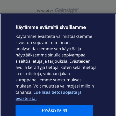
OmaYhteisö-käyttöehdot
Accessibility statement
Käytämme evästeitä sivuillamme
Käytämme evästeitä varmistaaksemme
sivuston sujuvan toiminnan,
Laitteet & liittymät
analysoidaksemme sen käyttöä ja
näyttääksemme sinulle sopivampaa
sisältöä, etuja ja tarjouksia. Evästeiden
Palvelut
avulla kerättyjä tietoja, kuten selaintietoja
ja ostotietoja, voidaan jakaa
Tuki
kumppaneillemme suostumuksesi
mukaan. Voit muuttaa valintojasi milloin
tahansa.
Lue lisää tietosuojasta ja
Ajankohtaista
evästeistä.
Elisa Oyj
HYVÄKSY KAIKKI