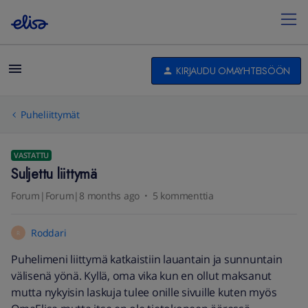
KIRJAUDU OMAYHTEISÖÖN
Puheliittymät
VASTATTU
Suljettu liittymä
Forum|Forum|8 months ago
5 kommenttia
Roddari
R
Puhelimeni liittymä katkaistiin lauantain ja sunnuntain
välisenä yönä. Kyllä, oma vika kun en ollut maksanut
mutta nykyisin laskuja tulee onille sivuille kuten myös