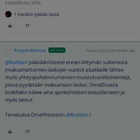
Korttelikuitu VDSL
1 henkilö tykkää tästä
Anspandeemus
Forum|Forum|8 months ago
VASTAUS
@Roddari
pääsääntöisesti ennen liittymän sulkemista
(maksamattomien laskujen vuoksi) asiakkaille lähtee
myös yhteyspuhelinnumeroon muistutustekstiviestejä,
joissa pyydetään maksamaan laskut. OmaElisasta
todellakin näkee aina ajankohtaisen laskutilanteen ja
myös laskut.
Tervetuloa OmaYhteisöön ​
@Roddari
!