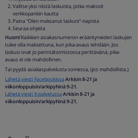
Valitse yksi niistä laskuista, jotka maksoit
verkkopankin kautta
Paina "Olen maksanut laskuni"-napista
Seuraa ohjeita
Huom!
Kaikkien asiakasnumeron erääntyneiden laskujen
tulee olla maksettuna, kun pika-avaus tehdään. Jos
laskusi ovat jo perintätoimistossa perittävänä, pika-
avaus ei ole mahdollinen.
Tai pyydä asiakaspalvelusta somessa, (jos mahdollista.)
Lähetä viesti Facebookissa
Arkisin 8-21 ja
viikonloppuisin/arkipyhinä 9-21.
Lähetä viesti X-palvelussa
Arkisin 8-21 ja
viikonloppuisin/arkipyhinä 9-21.