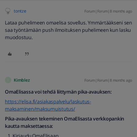
tontze
Forum|Forum|8 months ago
Lataa puhelimeen omaelisa sovellus. Ymmärtääkseni sen
saa työntämään push ilmoituksen puhelimeen kun lasku
muodostuu.
Kimblez
Forum|Forum|8 months ago
K
OmaElisassa voi tehdä liittymän pika-avauksen:
https://elisa.fi/asiakaspalvelu/laskutus-
maksaminen/maksumuistutus/
Pika-avauksen tekeminen OmaElisasta verkkopankin
kautta maksettaessa:
Kirjaudu OmaElisaan