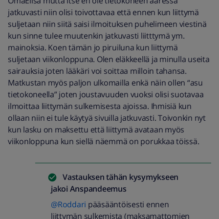
OmaElisa mutta itse en ole tietokoneen ääressä
jatkuvasti niin olisi toivottavaa että ennen kun liittymä
suljetaan niin siitä saisi ilmoituksen puhelimeen viestinä
kun sinne tulee muutenkin jatkuvasti liitttymä ym.
mainoksia. Koen tämän jo piruiluna kun liittymä
suljetaan viikonloppuna. Olen eläkkeellä ja minulla useita
sairauksia joten lääkäri voi soittaa milloin tahansa.
Matkustan myös paljon ulkomailla enkä näin ollen “asu
tietokoneella” joten joustavuuden vuoksi olisi suotavaa
ilmoittaa liittymän sulkemisesta ajoissa. Ihmisiä kun
ollaan niin ei tule käytyä sivuilla jatkuvasti. Toivonkin nyt
kun lasku on maksettu että liittymä avataan myös
viikonloppuna kun siellä näemmä on porukkaa töissä.
Vastauksen tähän kysymykseen
jakoi
Anspandeemus
@Roddari
pääsääntöisesti ennen
liittymän sulkemista (maksamattomien