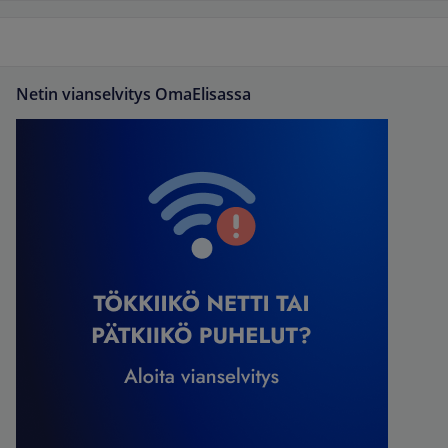
Netin vianselvitys OmaElisassa