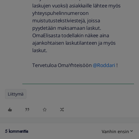
laskujen vuoksi) asiakkaille lähtee myös
yhteyspuhelinnumeroon
muistutustekstiviestejä, joissa
pyydetään maksamaan laskut.
OmaElisasta todellakin näkee aina
ajankohtaisen laskutilanteen ja myös
laskut.
Tervetuloa OmaYhteisöön ​
@Roddari
!
Liittymä
5 kommenttia
Vanhin ensin