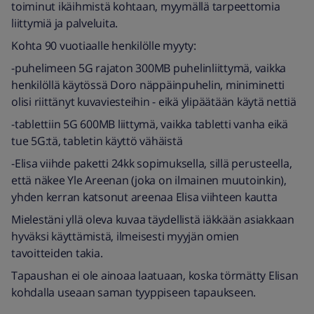
toiminut ikäihmistä kohtaan, myymällä tarpeettomia
liittymiä ja palveluita.
Kohta 90 vuotiaalle henkilölle myyty:
-puhelimeen 5G rajaton 300MB puhelinliittymä, vaikka
henkilöllä käytössä Doro näppäinpuhelin, miniminetti
olisi riittänyt kuvaviesteihin - eikä ylipäätään käytä nettiä
-tablettiin 5G 600MB liittymä, vaikka tabletti vanha eikä
tue 5G:tä, tabletin käyttö vähäistä
-Elisa viihde paketti 24kk sopimuksella, sillä perusteella,
että näkee Yle Areenan (joka on ilmainen muutoinkin),
yhden kerran katsonut areenaa Elisa viihteen kautta
Mielestäni yllä oleva kuvaa täydellistä iäkkään asiakkaan
hyväksi käyttämistä, ilmeisesti myyjän omien
tavoitteiden takia.
Tapaushan ei ole ainoaa laatuaan, koska törmätty Elisan
kohdalla useaan saman tyyppiseen tapaukseen.