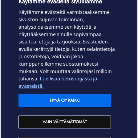
Käytämme evästeitä sivuillamme
Käytämme evästeitä varmistaaksemme
sivuston sujuvan toiminnan,
Laitteet & liittymät
analysoidaksemme sen käyttöä ja
näyttääksemme sinulle sopivampaa
sisältöä, etuja ja tarjouksia. Evästeiden
Palvelut
avulla kerättyjä tietoja, kuten selaintietoja
ja ostotietoja, voidaan jakaa
Tuki
kumppaneillemme suostumuksesi
mukaan. Voit muuttaa valintojasi milloin
tahansa.
Lue lisää tietosuojasta ja
Ajankohtaista
evästeistä.
Elisa Oyj
HYVÄKSY KAIKKI
In English
VAIN VÄLTTÄMÄTTÖMÄT
På Svenska