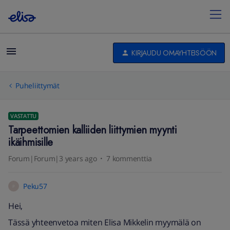
KIRJAUDU OMAYHTEISÖÖN
Puheliittymät
VASTATTU
Tarpeettomien kalliiden liittymien myynti
ikäihmisille
Forum|Forum|3 years ago
7 kommenttia
Peku57
P
Hei,
Tässä yhteenvetoa miten Elisa Mikkelin myymälä on