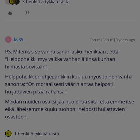
3 henkilöä tykkää tästä
S
kv36
Forum|Forum|3 years ago
K
PS. Mitenkäs se vanha sananlasku menikään , että
“Helppoheikki myy vaikka vanhan äitinsä kunhan
hinnasta sovitaan”.
Helppoheikkien ohjepankkiin kuuluu myös toinen vanha
sanonta: “On moraalisesti väärin antaa helposti
huijattavien pitää rahansa”.
Meidän muiden osaksi jää huolehtia siitä, että emme itse
eikä läheisemme kuulu tuohon “helposti huijattavien”
osastoon.
1 henkilö tykkää tästä