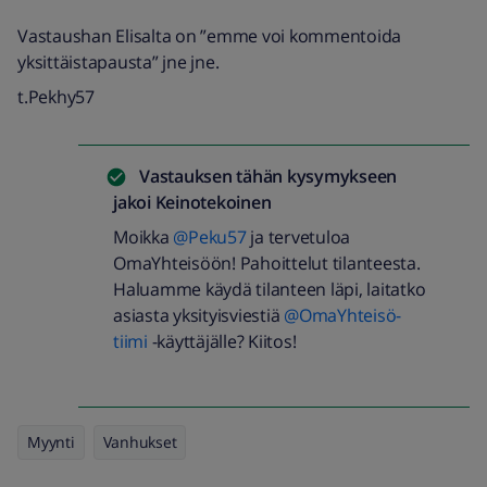
Vastaushan Elisalta on ”emme voi kommentoida
yksittäistapausta” jne jne.
t.Pekhy57
Vastauksen tähän kysymykseen
jakoi
Keinotekoinen
Moikka
@Peku57
ja tervetuloa
OmaYhteisöön! Pahoittelut tilanteesta.
Haluamme käydä tilanteen läpi, laitatko
asiasta yksityisviestiä
@OmaYhteisö-
tiimi
-käyttäjälle? Kiitos!
Myynti
Vanhukset