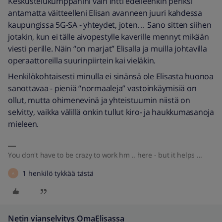
Keskustelukumppanini vain intti edelleenkin periksi
antamatta väitteelleni Elisan avanneen juuri kahdessa
kaupungissa 5G-SA - yhteydet, joten… Sano sitten siihen
jotakin, kun ei tälle aivopestylle kaverille mennyt mikään
viesti perille. Näin “on marjat” Elisalla ja muilla johtavilla
operaattoreilla suurinpiirtein kai vieläkin.
Henkilökohtaisesti minulla ei sinänsä ole Elisasta huonoa
sanottavaa - pieniä “normaaleja” vastoinkäymisiä on
ollut, mutta ohimenevinä ja yhteistuumin niistä on
selvitty, vaikka välillä onkin tullut kiro- ja haukkumasanoja
mieleen.
You don't have to be crazy to work hm .. here - but it helps ...
1 henkilö tykkää tästä
A
Netin vianselvitys OmaElisassa