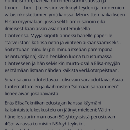
huoneistoon, hänellä oli toinen sormi suussa (ja
toinen… hm…) television verkkoyhteyden (ja modernien
valaisinkoskettimien ym.) kanssa. Meni sitten paikalliseen
Elisan myymälään, jossa selitti omin sanoin eikä
ilmeisestikään aivan asiantuntemuksella
tilanteensa. Myyjä kirjoitti onneksi hänelle paperille
“tarvelistan” kotinsa netin ja viihteen aikaansaamiseksi.
Soitettuaan minulle (piti minua itseään parempana
asiantuntijana) kävin henkilön luona tutustumassa
tilanteeseen ja hän selvisikin murto-osalla Elisa-myyjän
esittämään listaan nähden kaikista verkkotarpeistaan.
Sinänsä aina odotettavaa - olisi vain varauduttava. Asiaa
tuntemattomien ja ikäihmisten “silmään sahaaminen”
lienee aivan jokapäiväistä.
Eräs ElisaTekniikan edustajan kanssa käymäni
kaksintaistelukeskustelu on jäänyt mieleeni: Väitin
hänelle suurimman osan 5G-yhteyksistä perustuvan
4G:n varassa toimiviin NSA-yhteyksiin.