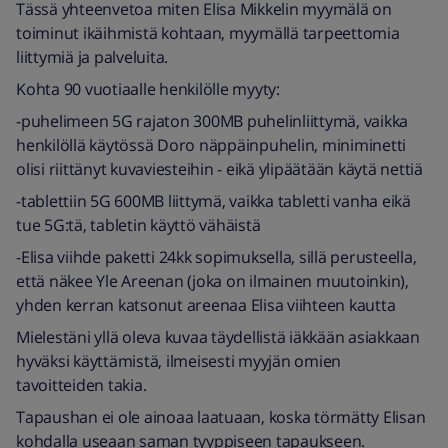
Tässä yhteenvetoa miten Elisa Mikkelin myymälä on
toiminut ikäihmistä kohtaan, myymällä tarpeettomia
liittymiä ja palveluita.
Kohta 90 vuotiaalle henkilölle myyty:
-puhelimeen 5G rajaton 300MB puhelinliittymä, vaikka
henkilöllä käytössä Doro näppäinpuhelin, miniminetti
olisi riittänyt kuvaviesteihin - eikä ylipäätään käytä nettiä
-tablettiin 5G 600MB liittymä, vaikka tabletti vanha eikä
tue 5G:tä, tabletin käyttö vähäistä
-Elisa viihde paketti 24kk sopimuksella, sillä perusteella,
että näkee Yle Areenan (joka on ilmainen muutoinkin),
yhden kerran katsonut areenaa Elisa viihteen kautta
Mielestäni yllä oleva kuvaa täydellistä iäkkään asiakkaan
hyväksi käyttämistä, ilmeisesti myyjän omien
tavoitteiden takia.
Tapaushan ei ole ainoaa laatuaan, koska törmätty Elisan
kohdalla useaan saman tyyppiseen tapaukseen.