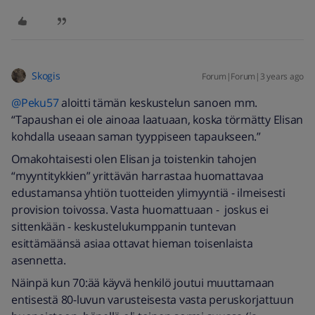
Skogis
Forum|Forum|3 years ago
@Peku57
aloitti tämän keskustelun sanoen mm.
“Tapaushan ei ole ainoaa laatuaan, koska törmätty Elisan
kohdalla useaan saman tyyppiseen tapaukseen.”
Omakohtaisesti olen Elisan ja toistenkin tahojen
“myyntitykkien” yrittävän harrastaa huomattavaa
edustamansa yhtiön tuotteiden ylimyyntiä - ilmeisesti
provision toivossa. Vasta huomattuaan - joskus ei
sittenkään - keskustelukumppanin tuntevan
esittämäänsä asiaa ottavat hieman toisenlaista
asennetta.
Näinpä kun 70:ää käyvä henkilö joutui muuttamaan
entisestä 80-luvun varusteisesta vasta peruskorjattuun