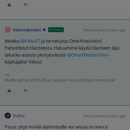
Keinotekoinen
Forum|Forum|3 years ago
VASTAUS
K
Moikka
@Peku57
ja tervetuloa OmaYhteisöön!
Pahoittelut tilanteesta. Haluamme käydä tilanteen läpi,
laitatko asiasta yksityisviestiä
@OmaYhteisö-tiimi
-
käyttäjälle? Kiitos!
Moderaattori 2019-2024, nykyisin muissa Elisan hommissa!
Rokha
Forum|Forum|3 years ago
Paras ohje minkä ikäihmiselle voi antaa on kierrä