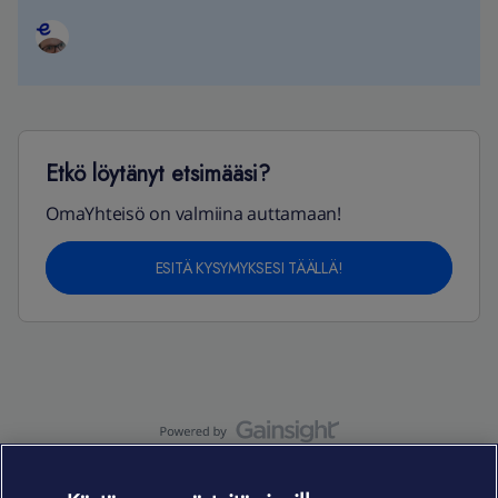
Etkö löytänyt etsimääsi?
OmaYhteisö on valmiina auttamaan!
ESITÄ KYSYMYKSESI TÄÄLLÄ!
OmaYhteisö-käyttöehdot
Accessibility statement