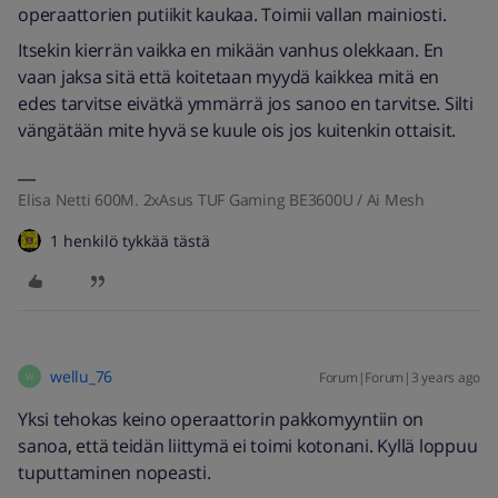
operaattorien putiikit kaukaa. Toimii vallan mainiosti.
Itsekin kierrän vaikka en mikään vanhus olekkaan. En
vaan jaksa sitä että koitetaan myydä kaikkea mitä en
edes tarvitse eivätkä ymmärrä jos sanoo en tarvitse. Silti
vängätään mite hyvä se kuule ois jos kuitenkin ottaisit.
Elisa Netti 600M. 2xAsus TUF Gaming BE3600U / Ai Mesh
1 henkilö tykkää tästä
wellu_76
Forum|Forum|3 years ago
W
Yksi tehokas keino operaattorin pakkomyyntiin on
sanoa, että teidän liittymä ei toimi kotonani. Kyllä loppuu
tuputtaminen nopeasti.