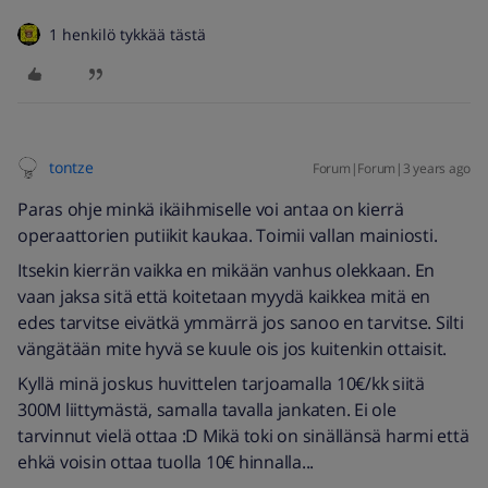
1 henkilö tykkää tästä
tontze
Forum|Forum|3 years ago
Paras ohje minkä ikäihmiselle voi antaa on kierrä
operaattorien putiikit kaukaa. Toimii vallan mainiosti.
Itsekin kierrän vaikka en mikään vanhus olekkaan. En
vaan jaksa sitä että koitetaan myydä kaikkea mitä en
edes tarvitse eivätkä ymmärrä jos sanoo en tarvitse. Silti
vängätään mite hyvä se kuule ois jos kuitenkin ottaisit.
Kyllä minä joskus huvittelen tarjoamalla 10€/kk siitä
300M liittymästä, samalla tavalla jankaten. Ei ole
tarvinnut vielä ottaa :D Mikä toki on sinällänsä harmi että
ehkä voisin ottaa tuolla 10€ hinnalla...