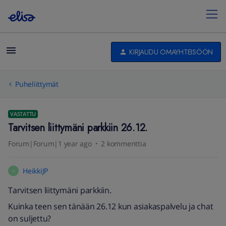
KIRJAUDU OMAYHTEISÖÖN
Puheliittymät
VASTATTU
Tarvitsen liittymäni parkkiin 26.12.
Forum|Forum|1 year ago
2 kommenttia
HeikkiJP
H
Tarvitsen liittymäni parkkiin.
Kuinka teen sen tänään 26.12 kun asiakaspalvelu ja chat
on suljettu?