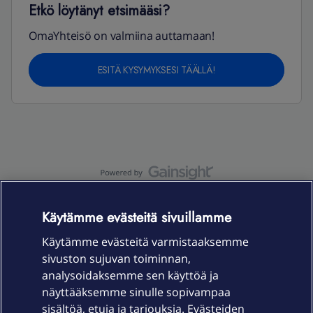
Etkö löytänyt etsimääsi?
OmaYhteisö on valmiina auttamaan!
ESITÄ KYSYMYKSESI TÄÄLLÄ!
OmaYhteisö-käyttöehdot
Accessibility statement
Käytämme evästeitä sivuillamme
Käytämme evästeitä varmistaaksemme
sivuston sujuvan toiminnan,
Laitteet & liittymät
analysoidaksemme sen käyttöä ja
näyttääksemme sinulle sopivampaa
sisältöä, etuja ja tarjouksia. Evästeiden