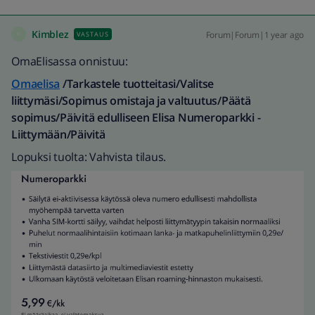
Kimblez
Forum|Forum|1 year ago
VASTAUS
K
OmaElisassa onnistuu:
Omaelisa
/Tarkastele tuotteitasi/Valitse
liittymäsi/Sopimus omistaja ja valtuutus/Päätä
sopimus/Päivitä edulliseen Elisa Numeroparkki -
Liittymään/Päivitä
Lopuksi tuolta: Vahvista tilaus.