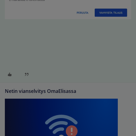
Netin vianselvitys OmaElisassa