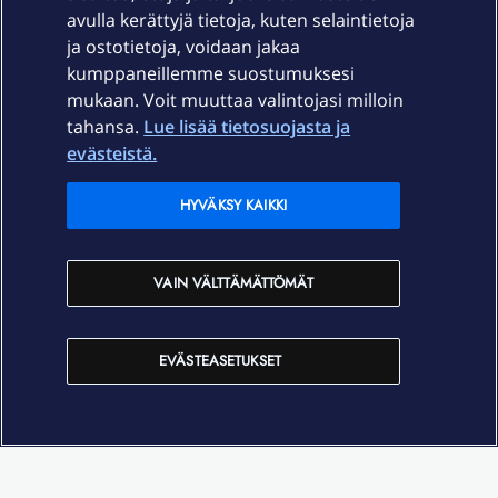
Palvelut
avulla kerättyjä tietoja, kuten selaintietoja
ja ostotietoja, voidaan jakaa
Tuki
kumppaneillemme suostumuksesi
mukaan. Voit muuttaa valintojasi milloin
tahansa.
Lue lisää tietosuojasta ja
Ajankohtaista
evästeistä.
Elisa Oyj
HYVÄKSY KAIKKI
In English
VAIN VÄLTTÄMÄTTÖMÄT
På Svenska
EVÄSTEASETUKSET
Sopimusehdot
Tietosuoja
Saavutettavuus
Evästeasetukset
Tekijänoikeudet © 2026 Elisa Oyj.