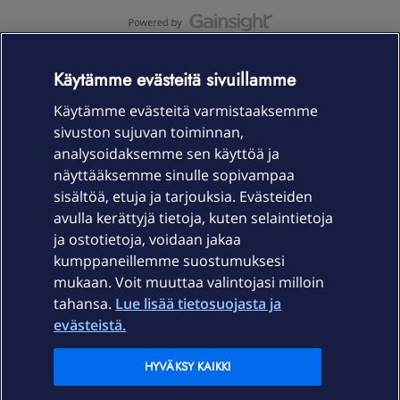
OmaYhteisö-käyttöehdot
Accessibility statement
Käytämme evästeitä sivuillamme
Käytämme evästeitä varmistaaksemme
sivuston sujuvan toiminnan,
Laitteet & liittymät
analysoidaksemme sen käyttöä ja
näyttääksemme sinulle sopivampaa
sisältöä, etuja ja tarjouksia. Evästeiden
Palvelut
avulla kerättyjä tietoja, kuten selaintietoja
ja ostotietoja, voidaan jakaa
Tuki
kumppaneillemme suostumuksesi
mukaan. Voit muuttaa valintojasi milloin
tahansa.
Lue lisää tietosuojasta ja
Ajankohtaista
evästeistä.
Elisa Oyj
HYVÄKSY KAIKKI