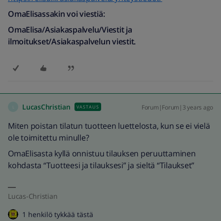
OmaElisassakin voi viestiä:
OmaElisa/Asiakaspalvelu/Viestit ja
ilmoitukset/Asiakaspalvelun viestit.
LucasChristian
Forum|Forum|3 years ago
VASTAUS
L
Miten poistan tilatun tuotteen luettelosta, kun se ei vielä
ole toimitettu minulle?
OmaElisasta kyllä onnistuu tilauksen peruuttaminen
kohdasta “Tuotteesi ja tilauksesi” ja sieltä “Tilaukset”
Lucas-Christian
1 henkilö tykkää tästä