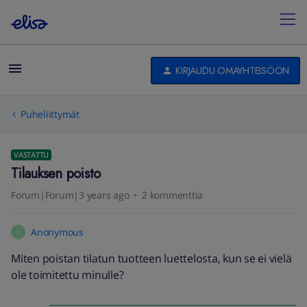
KIRJAUDU OMAYHTEISÖÖN
Puheliittymät
VASTATTU
Tilauksen poisto
Forum|Forum|3 years ago
2 kommenttia
Anonymous
A
Miten poistan tilatun tuotteen luettelosta, kun se ei vielä
ole toimitettu minulle?