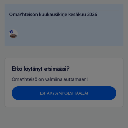
OmaYhteisön kuukausikirje kesäkuu 2026
Etkö löytänyt etsimääsi?
OmaYhteisö on valmiina auttamaan!
ESITÄ KYSYMYKSESI TÄÄLLÄ!