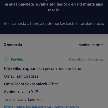
ei enää päivitetä, eivätkä sen tiedot ole välttämättä ajan
tasalla.
Etsi samasta aiheesta uudempi keskustelu
tai
aloita uusi.
2 kommenttia
Vanhin ensin
Kimblez
Forum|Forum|3 years ago
K
Näin
viikonloppunakin
peruminen onnistuu
OmaElisan Chatissa.
OmaElisa/Asiakaspalvelu/Chat.
Avoinna : la-su 9-17.
Tuolla lisää arkeenkin:
https://elisa.fi/asiakaspalvelu/yhteystiedot/