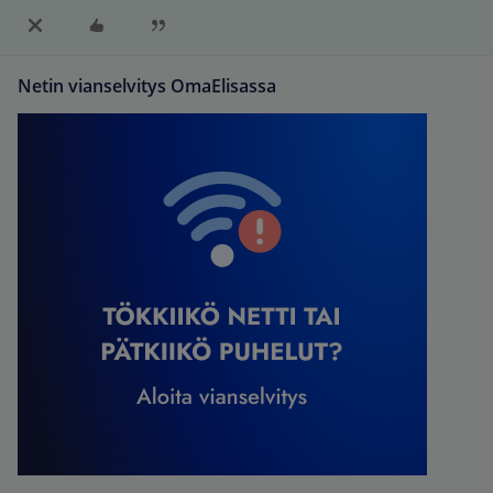
Netin vianselvitys OmaElisassa