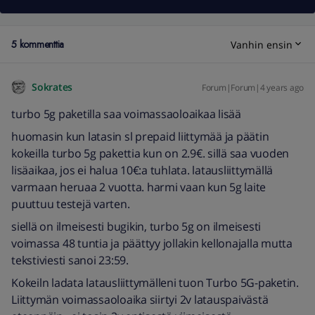
5 kommenttia
Vanhin ensin
Sokrates
Forum|Forum|4 years ago
turbo 5g paketilla saa voimassaoloaikaa lisää
huomasin kun latasin sl prepaid liittymää ja päätin
kokeilla turbo 5g pakettia kun on 2.9€. sillä saa vuoden
lisäaikaa, jos ei halua 10€:a tuhlata. latausliittymällä
varmaan heruaa 2 vuotta. harmi vaan kun 5g laite
puuttuu testejä varten.
siellä on ilmeisesti bugikin, turbo 5g on ilmeisesti
voimassa 48 tuntia ja päättyy jollakin kellonajalla mutta
tekstiviesti sanoi 23:59.
Kokeiln ladata latausliittymälleni tuon Turbo 5G-paketin.
Liittymän voimassaoloaika siirtyi 2v latauspaivästä