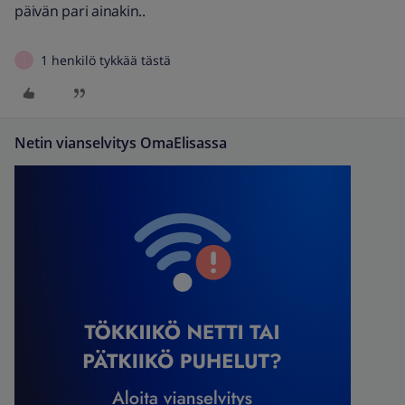
päivän pari ainakin..
1 henkilö tykkää tästä
I
Netin vianselvitys OmaElisassa