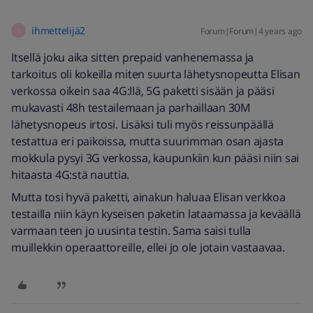
ihmettelijä2
Forum|Forum|4 years ago
I
Itsellä joku aika sitten prepaid vanhenemassa ja
tarkoitus oli kokeilla miten suurta lähetysnopeutta Elisan
verkossa oikein saa 4G:llä, 5G paketti sisään ja pääsi
mukavasti 48h testailemaan ja parhaillaan 30M
lähetysnopeus irtosi. Lisäksi tuli myös reissunpäällä
testattua eri paikoissa, mutta suurimman osan ajasta
mokkula pysyi 3G verkossa, kaupunkiin kun pääsi niin sai
hitaasta 4G:stä nauttia.
Mutta tosi hyvä paketti, ainakun haluaa Elisan verkkoa
testailla niin käyn kyseisen paketin lataamassa ja keväällä
varmaan teen jo uusinta testin. Sama saisi tulla
muillekkin operaattoreille, ellei jo ole jotain vastaavaa.