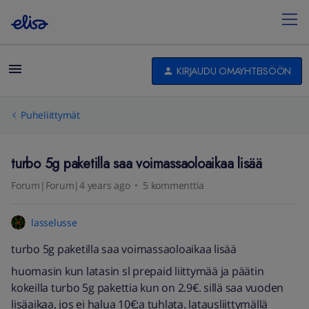
KIRJAUDU OMAYHTEISÖÖN
Puheliittymät
turbo 5g paketilla saa voimassaoloaikaa lisää
Forum|Forum|4 years ago
5 kommenttia
lasselusse
turbo 5g paketilla saa voimassaoloaikaa lisää
huomasin kun latasin sl prepaid liittymää ja päätin
kokeilla turbo 5g pakettia kun on 2.9€. sillä saa vuoden
lisäaikaa, jos ei halua 10€:a tuhlata. latausliittymällä