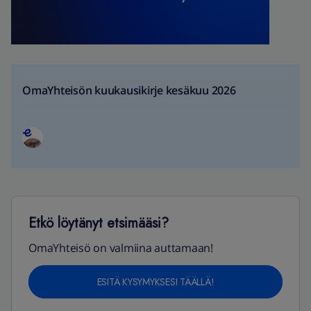
OmaYhteisön kuukausikirje kesäkuu 2026
Etkö löytänyt etsimääsi?
OmaYhteisö on valmiina auttamaan!
ESITÄ KYSYMYKSESI TÄÄLLÄ!