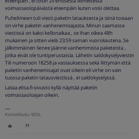
eteenpäin , ei tosin 2v entisestä viimeisestä
voimassaolopäivästä eteenpäin kuten voisi olettaa.
Puhelimeen tuli viesti paketin latauksesta ja siinä tosiaan
on virhe paketin vanhenemisajasta. Minun saamassa
viestissä on kaksi kellonaikaa , se ihan oikea 48h
mukainen ja sitten vielä 23:59 saman vuorokautena. Se
jälkimmäinen lienee jäänne vanhemmista paketeista ,
jotka eivät ole tuntiperustaisia. Lähetin saldokyselyviestin
Tili numeroon 18258 ja vastauksessa sekä liittymän että
paketin vanhenemisajat ovat oikein eli virhe on vain
tuossa paketin latausviestissä , ei saldokyselyssä.
Lataa.elisa.fi-sivusto kyllä näyttää paketin
voimassaoloajan oikein.
Korttelikuitu VDSL