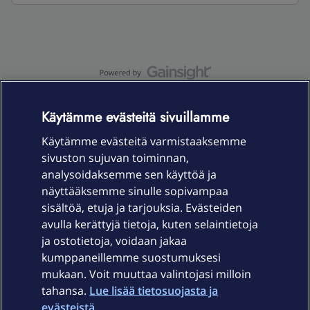
OmaYhteisö-käyttöehdot
Accessibility statement
Käytämme evästeitä sivuillamme
Käytämme evästeitä varmistaaksemme
sivuston sujuvan toiminnan,
Laitteet & liittymät
analysoidaksemme sen käyttöä ja
näyttääksemme sinulle sopivampaa
sisältöä, etuja ja tarjouksia. Evästeiden
Palvelut
avulla kerättyjä tietoja, kuten selaintietoja
ja ostotietoja, voidaan jakaa
Tuki
kumppaneillemme suostumuksesi
mukaan. Voit muuttaa valintojasi milloin
tahansa.
Lue lisää tietosuojasta ja
Ajankohtaista
evästeistä.