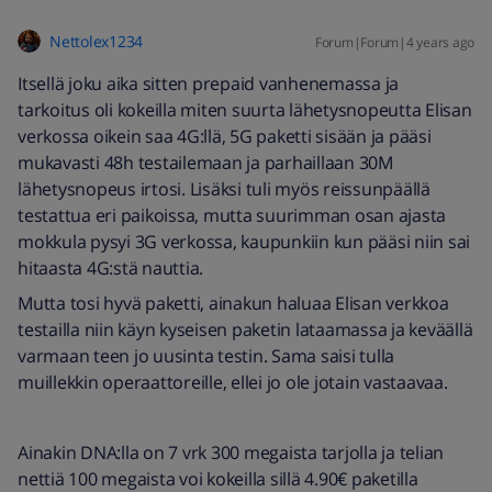
Nettolex1234
Forum|Forum|4 years ago
Itsellä joku aika sitten prepaid vanhenemassa ja
tarkoitus oli kokeilla miten suurta lähetysnopeutta Elisan
verkossa oikein saa 4G:llä, 5G paketti sisään ja pääsi
mukavasti 48h testailemaan ja parhaillaan 30M
lähetysnopeus irtosi. Lisäksi tuli myös reissunpäällä
testattua eri paikoissa, mutta suurimman osan ajasta
mokkula pysyi 3G verkossa, kaupunkiin kun pääsi niin sai
hitaasta 4G:stä nauttia.
Mutta tosi hyvä paketti, ainakun haluaa Elisan verkkoa
testailla niin käyn kyseisen paketin lataamassa ja keväällä
varmaan teen jo uusinta testin. Sama saisi tulla
muillekkin operaattoreille, ellei jo ole jotain vastaavaa.
Ainakin DNA:lla on 7 vrk 300 megaista tarjolla ja telian
nettiä 100 megaista voi kokeilla sillä 4.90€ paketilla