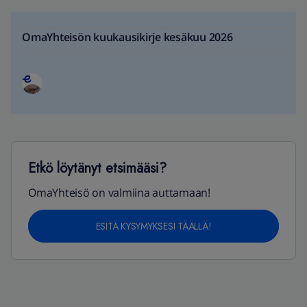
OmaYhteisön kuukausikirje kesäkuu 2026
Etkö löytänyt etsimääsi?
OmaYhteisö on valmiina auttamaan!
ESITÄ KYSYMYKSESI TÄÄLLÄ!