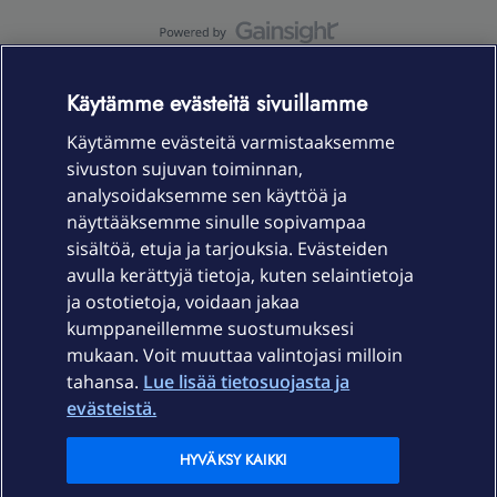
OmaYhteisö-käyttöehdot
Accessibility statement
Käytämme evästeitä sivuillamme
Käytämme evästeitä varmistaaksemme
sivuston sujuvan toiminnan,
Laitteet & liittymät
analysoidaksemme sen käyttöä ja
näyttääksemme sinulle sopivampaa
sisältöä, etuja ja tarjouksia. Evästeiden
Palvelut
avulla kerättyjä tietoja, kuten selaintietoja
ja ostotietoja, voidaan jakaa
Tuki
kumppaneillemme suostumuksesi
mukaan. Voit muuttaa valintojasi milloin
tahansa.
Lue lisää tietosuojasta ja
Ajankohtaista
evästeistä.
Elisa Oyj
HYVÄKSY KAIKKI