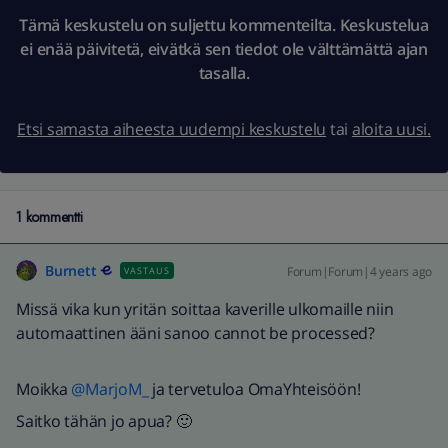
Tämä keskustelu on suljettu kommenteilta. Keskustelua
ei enää päivitetä, eivätkä sen tiedot ole välttämättä ajan
tasalla.
Etsi samasta aiheesta uudempi keskustelu
tai
aloita uusi.
1 kommentti
Burnett
Forum|Forum|4 years ago
VASTAUS
Missä vika kun yritän soittaa kaverille ulkomaille niin
automaattinen ääni sanoo cannot be processed?
Moikka
@MarjoM_
ja tervetuloa OmaYhteisöön!
Saitko tähän jo apua? 🙂