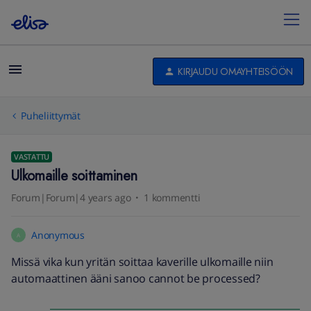
KIRJAUDU OMAYHTEISÖÖN
Puheliittymät
VASTATTU
Ulkomaille soittaminen
Forum|Forum|4 years ago
1 kommentti
Anonymous
A
Missä vika kun yritän soittaa kaverille ulkomaille niin
automaattinen ääni sanoo cannot be processed?