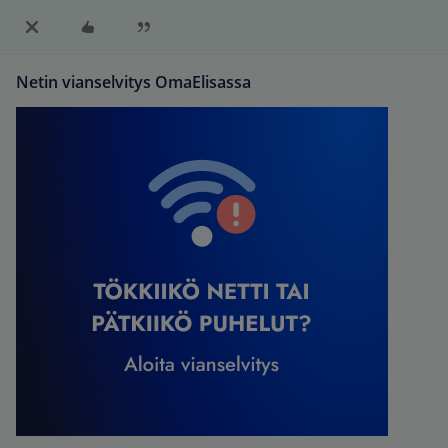
Netin vianselvitys OmaElisassa