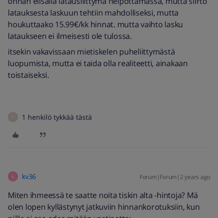
onhan elisalla latausliittymä helpottamassa, mutta siirto
latauksesta laskuun tehtiin mahdolliseksi, mutta
houkuttaako 15.99€/kk hinnat. mutta vaihto lasku
lataukseen ei ilmeisesti ole tulossa.
itsekin vakavissaan mietiskelen puheliittymästä
luopumista, mutta ei taida olla realiteetti, ainakaan
toistaiseksi.
1 henkilö tykkää tästä
F
kv36
Forum|Forum|2 years ago
K
Miten ihmeessä te saatte noita tiskin alta -hintoja? Mä
olen lopen kyllästynyt jatkuviin hinnankorotuksiin, kun