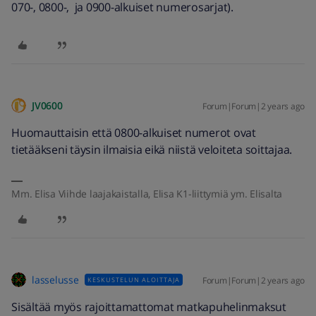
070-, 0800-, ja 0900-alkuiset numerosarjat).
JV0600
Forum|Forum|2 years ago
Huomauttaisin että 0800-alkuiset numerot ovat
tietääkseni täysin ilmaisia eikä niistä veloiteta soittajaa.
Mm. Elisa Viihde laajakaistalla, Elisa K1-liittymiä ym. Elisalta
lasselusse
Forum|Forum|2 years ago
KESKUSTELUN ALOITTAJA
Sisältää myös rajoittamattomat matkapuhelinmaksut