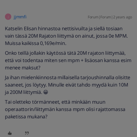
jjmmfi
Forum|Forum|2 years ago
J
Katselin Elisan hinnastoa nettisivuilta ja siellä tosiaan
vain tässä 20M Rajaton liittymä on ainut, jossa 0e MPM.
Muissa kaikissa 0,169e/min.
Onko teillä jollakin käytössä tätä 20M rajaton liittymää,
että voi todentaa miten sen mpm + lisäosan kanssa esim
menee maksut?
Ja ihan mielenkiinnosta millaisella tarjoushinnalla olisitte
saaneet, jos löytyy. Minulle eivät tahdo myydä kuin 10M
ja 200M liittymiä. 😀
Tai oletteko törmänneet, että minkään muun
operaattorin/liittymän kanssa mpm olisi rajattomassa
paketissa mukana?