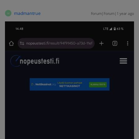
madmantrue
Forum|Forum|1 year ago
M