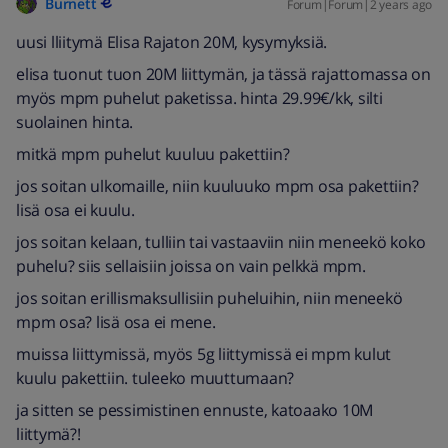
Burnett
Forum|Forum|2 years ago
uusi lliitymä Elisa Rajaton 20M, kysymyksiä.
elisa tuonut tuon 20M liittymän, ja tässä rajattomassa on
myös mpm puhelut paketissa. hinta 29.99€/kk, silti
suolainen hinta.
mitkä mpm puhelut kuuluu pakettiin?
jos soitan ulkomaille, niin kuuluuko mpm osa pakettiin?
lisä osa ei kuulu.
jos soitan kelaan, tulliin tai vastaaviin niin meneekö koko
puhelu? siis sellaisiin joissa on vain pelkkä mpm.
jos soitan erillismaksullisiin puheluihin, niin meneekö
mpm osa? lisä osa ei mene.
muissa liittymissä, myös 5g liittymissä ei mpm kulut
kuulu pakettiin. tuleeko muuttumaan?
ja sitten se pessimistinen ennuste, katoaako 10M
liittymä?!