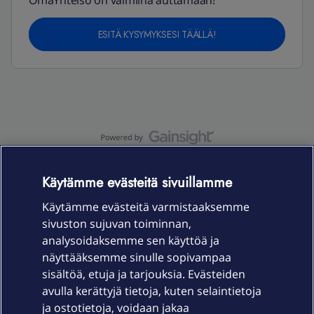
OmaYhteisö on valmiina auttamaan!
ESITÄ KYSYMYKSESI TÄÄLLÄ!
OmaYhteisö-käyttöehdot
Accessibility statement
Käytämme evästeitä sivuillamme
Käytämme evästeitä varmistaaksemme
sivuston sujuvan toiminnan,
Laitteet & liittymät
analysoidaksemme sen käyttöä ja
näyttääksemme sinulle sopivampaa
sisältöä, etuja ja tarjouksia. Evästeiden
Palvelut
avulla kerättyjä tietoja, kuten selaintietoja
ja ostotietoja, voidaan jakaa