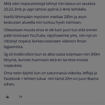
Mitä olen nopeustestejä tehnyt niin lataus on tasaista
20-22.2mb ja uppi tahtoo pyöriä 2-4mb kohdalla.
Itsellä lähimpään mastoon matkaa 200m ja asun
keskustan alueella niin tuntuu hyvin toimivan.
Oikeastaan muuta eroa ei ole kuin juuri tuo että ennen
pätki toisinaan YouTube, skyshowtime yms, niin nyt on
riittänyt nopeus korkea tasoiseen videoon ilman
lagaamista.
5g oli itsellä silloin kun se alkoi vasta tulemaan niin 300m
liittymä, kunnes huomasin että en tarvitse moisia
nopeuksia.
Oma netin käyttö kun on satunnaisia videoita, leffoja ja
Facebook + lehtien lukua niin tämä 20m on juuri Bueno
siihen.