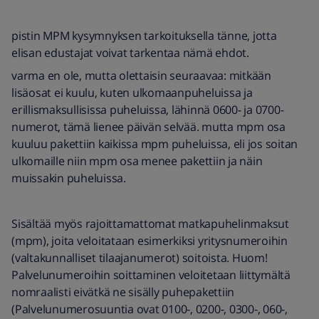
pistin MPM kysymnyksen tarkoituksella tänne, jotta
elisan edustajat voivat tarkentaa nämä ehdot.
varma en ole, mutta olettaisin seuraavaa: mitkään
lisäosat ei kuulu, kuten ulkomaanpuheluissa ja
erillismaksullisissa puheluissa, lähinnä 0600- ja 0700-
numerot, tämä lienee päivän selvää. mutta mpm osa
kuuluu pakettiin kaikissa mpm puheluissa, eli jos soitan
ulkomaille niin mpm osa menee pakettiin ja näin
muissakin puheluissa.
Sisältää myös rajoittamattomat matkapuhelinmaksut
(mpm), joita veloitataan esimerkiksi yritysnumeroihin
(valtakunnalliset tilaajanumerot) soitoista. Huom!
Palvelunumeroihin soittaminen veloitetaan liittymältä
nomraalisti eivätkä ne sisälly puhepakettiin
(Palvelunumerosuuntia ovat 0100-, 0200-, 0300-, 060-,