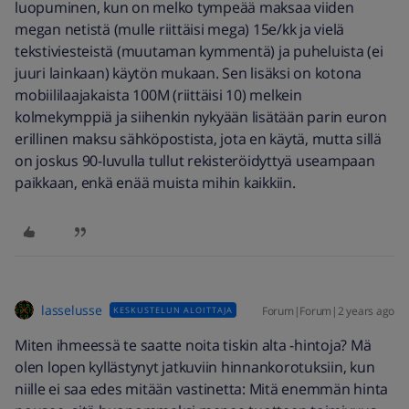
luopuminen, kun on melko tympeää maksaa viiden
megan netistä (mulle riittäisi mega) 15e/kk ja vielä
tekstiviesteistä (muutaman kymmentä) ja puheluista (ei
juuri lainkaan) käytön mukaan. Sen lisäksi on kotona
mobiililaajakaista 100M (riittäisi 10) melkein
kolmekymppiä ja siihenkin nykyään lisätään parin euron
erillinen maksu sähköpostista, jota en käytä, mutta sillä
on joskus 90-luvulla tullut rekisteröidyttyä useampaan
paikkaan, enkä enää muista mihin kaikkiin.
lasselusse
Forum|Forum|2 years ago
KESKUSTELUN ALOITTAJA
Miten ihmeessä te saatte noita tiskin alta -hintoja? Mä
olen lopen kyllästynyt jatkuviin hinnankorotuksiin, kun
niille ei saa edes mitään vastinetta: Mitä enemmän hinta