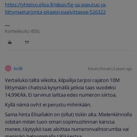
https://yhteiso.elisa.fi/ideas/5g-sa-avautuu-ja-
liittymaetarjonta-pitaeisi-paeivittaeae-526322
Korttelikuitu VDSL
kv36
Forum|Forum|2 years ago
K
Vertailuksi tältä viikolta, kilpailija tarjosi rajaton 10M
liittymään chatissä kysymällä jatkoa taas vuodeksi
14,99€/kk. Ei tarvinut laittaa edes numeron siirtoa.
Kyllä nämä ovh:t ei perustu mihinkään.
Sama hinta Elisallakin on (ollut) tiskin alta. Mielenkiinnolla
odotan miten tuon oman sopimushinnan kanssa
menee, täytyykö taas aloittaa numeronvaihtorumba vai
menisikö helpommalla tällä kertaa.