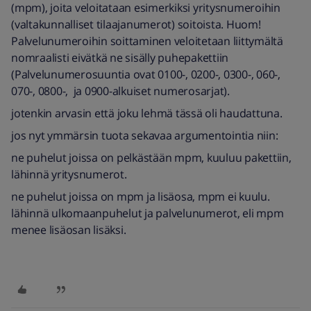
(mpm), joita veloitataan esimerkiksi yritysnumeroihin
(valtakunnalliset tilaajanumerot) soitoista. Huom!
Palvelunumeroihin soittaminen veloitetaan liittymältä
nomraalisti eivätkä ne sisälly puhepakettiin
(Palvelunumerosuuntia ovat 0100-, 0200-, 0300-, 060-,
070-, 0800-, ja 0900-alkuiset numerosarjat).
jotenkin arvasin että joku lehmä tässä oli haudattuna.
jos nyt ymmärsin tuota sekavaa argumentointia niin:
ne puhelut joissa on pelkästään mpm, kuuluu pakettiin,
lähinnä yritysnumerot.
ne puhelut joissa on mpm ja lisäosa, mpm ei kuulu.
lähinnä ulkomaanpuhelut ja palvelunumerot, eli mpm
menee lisäosan lisäksi.