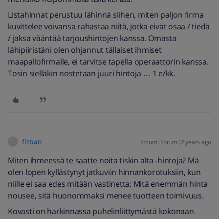
Listahinnat perustuu lähinnä siihen, miten paljon firma
kuvittelee voivansa rahastaa niitä, jotka eivät osaa / tiedä
/ jaksa vääntää tarjoushintojen kanssa. Omasta
lähipiiristäni olen ohjannut tällaiset ihmiset
maapallofirmalle, ei tarvitse tapella operaattorin kanssa.
Tosin sielläkin nostetaan juuri hintoja … 1 e/kk.
fizban
Forum|Forum|2 years ago
F
Miten ihmeessä te saatte noita tiskin alta -hintoja? Mä
olen lopen kyllästynyt jatkuviin hinnankorotuksiin, kun
niille ei saa edes mitään vastinetta: Mitä enemmän hinta
nousee, sitä huonommaksi menee tuotteen toimivuus.
Kovasti on harkinnassa puhelinliittymästä kokonaan