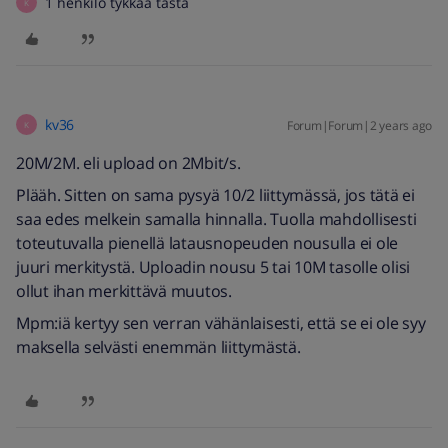
1 henkilö tykkää tästä
K
kv36
Forum|Forum|2 years ago
K
20M/2M. eli upload on 2Mbit/s.
Plääh. Sitten on sama pysyä 10/2 liittymässä, jos tätä ei
saa edes melkein samalla hinnalla. Tuolla mahdollisesti
toteutuvalla pienellä latausnopeuden nousulla ei ole
juuri merkitystä. Uploadin nousu 5 tai 10M tasolle olisi
ollut ihan merkittävä muutos.
Mpm:iä kertyy sen verran vähänlaisesti, että se ei ole syy
maksella selvästi enemmän liittymästä.