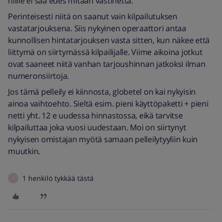
niille ei saa edes mitään vastinetta:
Perinteisesti niitä on saanut vain kilpailutuksen
vastatarjouksena. Siis nykyinen operaattori antaa
kunnollisen hintatarjouksen vasta sitten, kun näkee että
liittymä on siirtymässä kilpailijalle. Viime aikoina jotkut
ovat saaneet niitä vanhan tarjoushinnan jatkoksi ilman
numeronsiirtoja.
Jos tämä pelleily ei kiinnosta, globetel on kai nykyisin
ainoa vaihtoehto. Sieltä esim. pieni käyttöpaketti + pieni
netti yht. 12 e uudessa hinnastossa, eikä tarvitse
kilpailuttaa joka vuosi uudestaan. Moi on siirtynyt
nykyisen omistajan myötä samaan pelleilytyyliin kuin
muutkin.
1 henkilö tykkää tästä
F