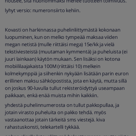
nousee, sitä huonommaksi menee tuotteen toimivuus.
lyhyt versio: numeronsiirto kehiin.
Kovasti on harkinnassa puhelinliittymästä kokonaan
luopuminen, kun on melko tympeää maksaa viiden
megan netistä (mulle riittäisi mega) 15e/kk ja vielä
tekstiviesteistä (muutaman kymmentä) ja puheluista (ei
juuri lainkaan) käytön mukaan. Sen lisäksi on kotona
mobiililaajakaista 100M (riittäisi 10) melkein
kolmekymppiä ja siihenkin nykyään lisätään parin euron
erillinen maksu sähköpostista, jota en käytä, mutta sillä
on joskus 90-luvulla tullut rekisteröidyttyä useampaan
paikkaan, enkä enää muista mihin kaikkiin.
yhdestä puhelinnumerosta on tullut pakkopullaa, ja
jotain virasto puheluita on pakko tehdä. myös
vastaanottaa jotain tärkeitä sms viestejä. kiva
rahastuskonsti, telekartelli tykkää.