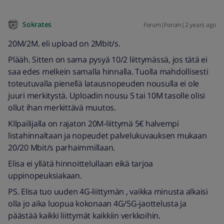
Sokrates
Forum|Forum|2 years ago
20M/2M. eli upload on 2Mbit/s.
Plääh. Sitten on sama pysyä 10/2 liittymässä, jos tätä ei
saa edes melkein samalla hinnalla. Tuolla mahdollisesti
toteutuvalla pienellä latausnopeuden nousulla ei ole
juuri merkitystä. Uploadin nousu 5 tai 10M tasolle olisi
ollut ihan merkittävä muutos.
KIlpailijalla on rajaton 20M-liittymä 5€ halvempi
listahinnaltaan ja nopeudet palvelukuvauksen mukaan
20/20 Mbit/s parhaimmillaan.
Elisa ei yllätä hinnoittelullaan eikä tarjoa
uppinopeuksiakaan.
PS. Elisa tuo uuden 4G-liittymän , vaikka minusta alkaisi
olla jo aika luopua kokonaan 4G/5G-jaottelusta ja
päästää kaikki liittymät kaikkiin verkkoihin.