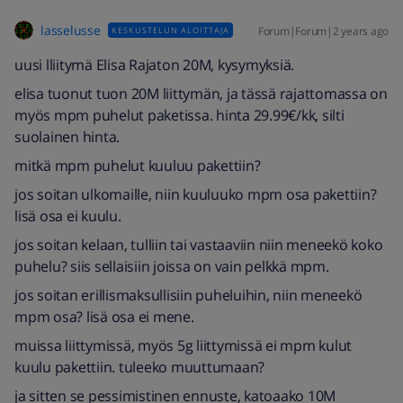
lasselusse
Forum|Forum|2 years ago
KESKUSTELUN ALOITTAJA
uusi lliitymä Elisa Rajaton 20M, kysymyksiä.
elisa tuonut tuon 20M liittymän, ja tässä rajattomassa on
myös mpm puhelut paketissa. hinta 29.99€/kk, silti
suolainen hinta.
mitkä mpm puhelut kuuluu pakettiin?
jos soitan ulkomaille, niin kuuluuko mpm osa pakettiin?
lisä osa ei kuulu.
jos soitan kelaan, tulliin tai vastaaviin niin meneekö koko
puhelu? siis sellaisiin joissa on vain pelkkä mpm.
jos soitan erillismaksullisiin puheluihin, niin meneekö
mpm osa? lisä osa ei mene.
muissa liittymissä, myös 5g liittymissä ei mpm kulut
kuulu pakettiin. tuleeko muuttumaan?
ja sitten se pessimistinen ennuste, katoaako 10M