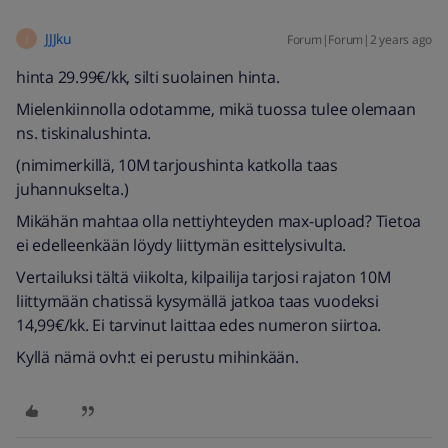
JJJku
Forum|Forum|2 years ago
J
hinta 29.99€/kk, silti suolainen hinta.
Mielenkiinnolla odotamme, mikä tuossa tulee olemaan
ns. tiskinalushinta.
(nimimerkillä, 10M tarjoushinta katkolla taas
juhannukselta.)
Mikähän mahtaa olla nettiyhteyden max-upload? Tietoa
ei edelleenkään löydy liittymän esittelysivulta.
Vertailuksi tältä viikolta, kilpailija tarjosi rajaton 10M
liittymään chatissä kysymällä jatkoa taas vuodeksi
14,99€/kk. Ei tarvinut laittaa edes numeron siirtoa.
Kyllä nämä ovh:t ei perustu mihinkään.