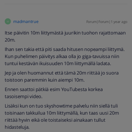
madmantrue
Forum|Forum|1 year ago
M
Itse päivitin 10m liittymästä juurikin tuohon rajattomaan
20m.
Ihan sen takia että piti saada hitusen nopeampi liittymä.
Kun puhelimen päivitys alkaa olla jo giga-tavuissa niin
tuntui kestävän ikuisuuden 10m liittymällä ladata.
Jep ja olen huomannut että tämä 20m riittää jo suora
toistoon paremmin kuin aiempi 10m.
Ennen saattoi pätkiä esim YouTubesta korkea
tasoisempi video.
Lisäksi kun on tuo skyshowtime palvelu niin siellä tuli
toisinaan takkuilua 10m liittymällä, kun taas uusi 20m
riittää hyvin eikä ole toistaiseksi ainakaan tullut
hidasteluja.