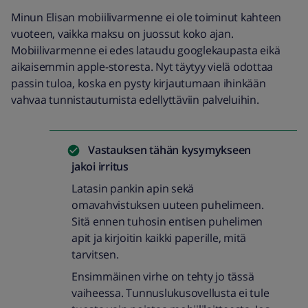
Minun Elisan mobiilivarmenne ei ole toiminut kahteen
vuoteen, vaikka maksu on juossut koko ajan.
Mobiilivarmenne ei edes lataudu googlekaupasta eikä
aikaisemmin apple-storesta. Nyt täytyy vielä odottaa
passin tuloa, koska en pysty kirjautumaan ihinkään
vahvaa tunnistautumista edellyttäviin palveluihin.
Vastauksen tähän kysymykseen
jakoi
irritus
Latasin pankin apin sekä
omavahvistuksen uuteen puhelimeen.
Sitä ennen tuhosin entisen puhelimen
apit ja kirjoitin kaikki paperille, mitä
tarvitsen.
Ensimmäinen virhe on tehty jo tässä
vaiheessa. Tunnuslukusovellusta ei tule