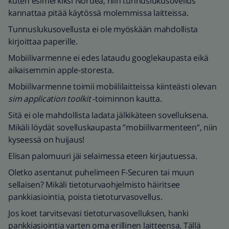
kuten esimerkiksi Nordea, niin tunnuslukusovellus
kannattaa pitää käytössä molemmissa laitteissa.
Tunnuslukusovellusta ei ole myöskään mahdollista
kirjoittaa paperille.
Mobiilivarmenne ei edes lataudu googlekaupasta eikä
aikaisemmin apple-storesta.
Mobiilivarmenne toimii mobiililaitteissa kiinteästi olevan
sim application toolkit
-toiminnon kautta.
Sitä ei ole mahdollista ladata jälkikäteen sovelluksena.
Mikäli löydät sovelluskaupasta ”mobiilivarmenteen”, niin
kyseessä on huijaus!
Elisan palomuuri jäi selaimessa eteen kirjautuessa.
Oletko asentanut puhelimeen F-Securen tai muun
sellaisen? Mikäli tietoturvaohjelmisto häiritsee
pankkiasiointia, poista tietoturvasovellus.
Jos koet tarvitsevasi tietoturvasovelluksen, hanki
pankkiasiointia varten oma erillinen laitteensa. Tällä