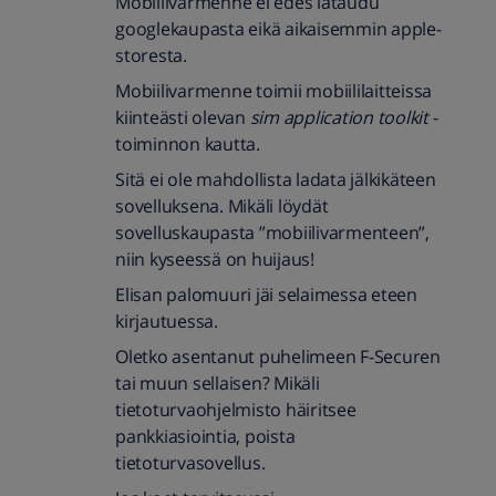
Mobiilivarmenne ei edes lataudu
googlekaupasta eikä aikaisemmin apple-
storesta.
Mobiilivarmenne toimii mobiililaitteissa
kiinteästi olevan
sim application toolkit
-
toiminnon kautta.
Sitä ei ole mahdollista ladata jälkikäteen
sovelluksena. Mikäli löydät
sovelluskaupasta ”mobiilivarmenteen”,
niin kyseessä on huijaus!
Elisan palomuuri jäi selaimessa eteen
kirjautuessa.
Oletko asentanut puhelimeen F-Securen
tai muun sellaisen? Mikäli
tietoturvaohjelmisto häiritsee
pankkiasiointia, poista
tietoturvasovellus.