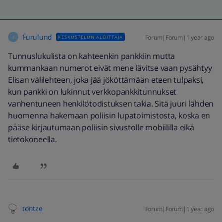
Furulund
Forum|Forum|1 year ago
KESKUSTELUN ALOITTAJA
F
Tunnuslukulista on kahteenkin pankkiin mutta
kummankaan numerot eivät mene lävitse vaan pysähtyy
Elisan välilehteen, joka jää jököttämään eteen tulpaksi,
kun pankki on lukinnut verkkopankkitunnukset
vanhentuneen henkilötodistuksen takia. Sitä juuri lähden
huomenna hakemaan poliisin lupatoimistosta, koska en
pääse kirjautumaan poliisin sivustolle mobiililla eikä
tietokoneella.
tontze
Forum|Forum|1 year ago