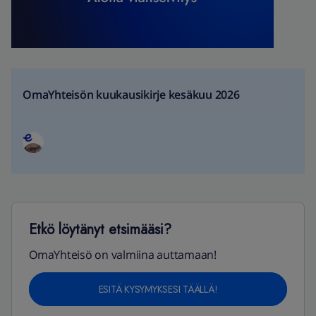
OmaYhteisön kuukausikirje kesäkuu 2026
Etkö löytänyt etsimääsi?
OmaYhteisö on valmiina auttamaan!
ESITÄ KYSYMYKSESI TÄÄLLÄ!