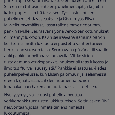
pankin apin sekä omavahvistuksen uuteen puhelimeen.
Sitä ennen tuhosin entisen puhelimen apit ja kirjoitin
kaikki paperille, mitä tarvitsen. Tyhjensin entisen
puhelimen tehdasasetuksille ja kävin myös Elisan
Mikkelin myymälässä, jossa tallensimme tiedot mm.
pankin sivulle. Seuraavana yönä verkkopankkitunnukset
oli mennyt lukkoon. Kävin seuraavana aamuna pankin
konttorilla mutta lukitusta ei poistettu vanhentuneen
henkilötodistuksen takia. Seuraavana päivänä tili saatiin
auki pankin puhelinpalvelun avulla. Viikko sitten
tiistaiaamuna verkkopankkitunnukset oli taas lukossa ja
ilmoitus “turvallisuussyistä.” Pankkia ei saatu auki edes
puhelinpalvelussa, kun Elisan palomuuri jäi selaimessa
eteen kirjautuessa. Lähden huomenna poliisin
lupapalveluun hakemaan uutta passia kiireellisenä.
Nyt kysymys, voiko uusi puhelin aiheuttaa
verkkopankkitunnusten lukkiutumisen. Soitin äsken FINE
neuvontaan, jossa ihmeteltiin ensimmäistä
lukkiutumista.