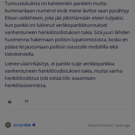
Tunnuslukulista on kahteenkin pankkiin mutta
kummankaan numerot eivät mene lävitse vaan pysähtyy
Elisan välilehteen, joka jää jököttämään eteen tulpaksi,
kun pankki on lukinnut verkkopankkitunnukset
vanhentuneen henkilötodistuksen takia. Sitä juuri lähden
huomenna hakemaan poliisin lupatoimistosta, koska en
pääse kirjautumaan poliisin sivustolle mobiililla eikä
tietokoneella.
Lienee väärinkäsitys, ei pankki sulje verkkopankkia
vanhentuneen henkilötodistuksen takia, mutta vanha
henkilötodistus toki estää tilin avaamisen
henkilöasioinnissa.
error404
Forum|Forum|1 year ago