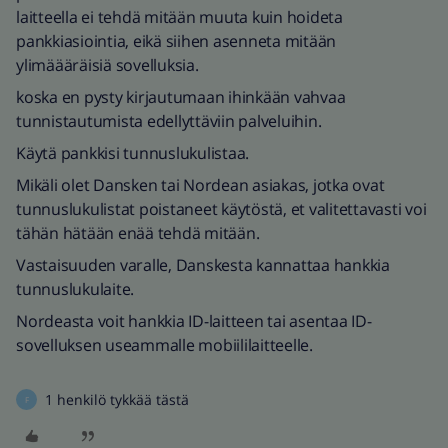
laitteella ei tehdä mitään muuta kuin hoideta
pankkiasiointia, eikä siihen asenneta mitään
ylimäääräisiä sovelluksia.
koska en pysty kirjautumaan ihinkään vahvaa
tunnistautumista edellyttäviin palveluihin.
Käytä pankkisi tunnuslukulistaa.
Mikäli olet Dansken tai Nordean asiakas, jotka ovat
tunnuslukulistat poistaneet käytöstä, et valitettavasti voi
tähän hätään enää tehdä mitään.
Vastaisuuden varalle, Danskesta kannattaa hankkia
tunnuslukulaite.
Nordeasta voit hankkia ID-laitteen tai asentaa ID-
sovelluksen useammalle mobiililaitteelle.
1 henkilö tykkää tästä
F