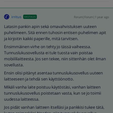
irritus
Forum|Forum|1 year ago
VASTAUS
Latasin pankin apin sekä omavahvistuksen uuteen
puhelimeen. Sitä ennen tuhosin entisen puhelimen apit
ja kirjoitin kaikki paperille, mitä tarvitsen.
Ensimmäinen virhe on tehty jo tässä vaiheessa.
Tunnuslukusovellusta ei tule tuosta vain poistaa
mobiililaitteesta. Jos sen tekee, niin sittenhän olet ilman
sovellusta.
Ensin olisi pitänyt asentaa tunnuslukusovellus uuteen
laitteeseen ja tehdä sen käyttöönotto.
Mikäli vanha laite poistuu käytöstäsi, vanhan laitteen
tunnuslukusovellus poistetaan vasta, kun se jo toimii
uudessa laitteessa.
Jos pidät vanhan laitteen itselläsi ja pankkisi tukee tätä,