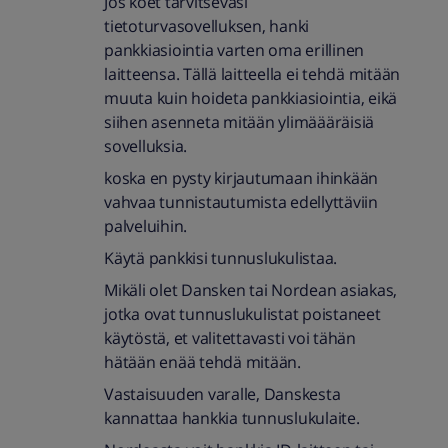
Jos koet tarvitsevasi
tietoturvasovelluksen, hanki
pankkiasiointia varten oma erillinen
laitteensa. Tällä laitteella ei tehdä mitään
muuta kuin hoideta pankkiasiointia, eikä
siihen asenneta mitään ylimäääräisiä
sovelluksia.
koska en pysty kirjautumaan ihinkään
vahvaa tunnistautumista edellyttäviin
palveluihin.
Käytä pankkisi tunnuslukulistaa.
Mikäli olet Dansken tai Nordean asiakas,
jotka ovat tunnuslukulistat poistaneet
käytöstä, et valitettavasti voi tähän
hätään enää tehdä mitään.
Vastaisuuden varalle, Danskesta
kannattaa hankkia tunnuslukulaite.