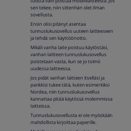
tuosta vain poistaa mobiililaitteesta. Jos
sen tekee, niin sittenhän olet ilman
sovellusta.
Ensin olisi pitänyt asentaa
tunnuslukusovellus uuteen laitteeseen
ja tehdä sen käyttöönotto.
Mikäli vanha laite poistuu käytöstäsi,
vanhan laitteen tunnuslukusovellus
poistetaan vasta, kun se jo toimii
uudessa laitteessa.
Jos pidät vanhan laitteen itselläsi ja
pankkisi tukee tätä, kuten esimerkiksi
Nordea, niin tunnuslukusovellus
kannattaa pitää käytössä molemmissa
laitteissa.
Tunnuslukusovellusta ei ole myöskään
mahdollista kirjoittaa paperille.