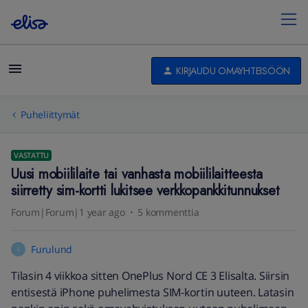
KIRJAUDU OMAYHTEISÖÖN
Puheliittymät
VASTATTU
Uusi mobiililaite tai vanhasta mobiililaitteesta
siirretty sim-kortti lukitsee verkkopankkitunnukset
Forum|Forum|1 year ago
5 kommenttia
Furulund
F
Tilasin 4 viikkoa sitten OnePlus Nord CE 3 Elisalta. Siirsin
entisestä iPhone puhelimesta SIM-kortin uuteen. Latasin