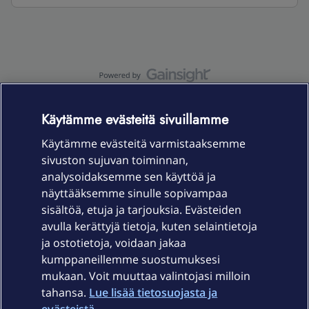
OmaYhteisö-käyttöehdot
Accessibility statement
Käytämme evästeitä sivuillamme
Käytämme evästeitä varmistaaksemme
sivuston sujuvan toiminnan,
Laitteet & liittymät
analysoidaksemme sen käyttöä ja
näyttääksemme sinulle sopivampaa
sisältöä, etuja ja tarjouksia. Evästeiden
Palvelut
avulla kerättyjä tietoja, kuten selaintietoja
ja ostotietoja, voidaan jakaa
Tuki
kumppaneillemme suostumuksesi
mukaan. Voit muuttaa valintojasi milloin
tahansa.
Lue lisää tietosuojasta ja
Ajankohtaista