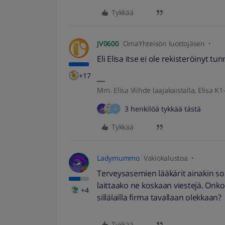
Tykkää
JV0600
OmaYhteisön luottojäsen
Eli Elisa itse ei ole rekisteröinyt tu
+17
Mm. Elisa Viihde laajakaistalla, Elisa K1-
3 henkilöä tykkää tästä
Ä
Tykkää
Ladymummo
Vakiokalustoa
Terveysasemien lääkärit ainakin s
laittaako ne koskaan viestejä. Onko
+4
sillälailla firma tavallaan olekkaan?
Tykkää