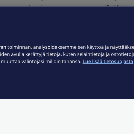
Laiteohjeet
Black Friday
Asiakaspalvelun yhteystiedot
Huippuetuja El
Soita Omagurulle
OmaYhteisö
Myymälät ja myyntipisteet
van toiminnan, analysoidaksemme sen käyttöä ja näyttääk
Kuuluvuuskartta
iden avulla kerättyjä tietoja, kuten selaintietoja ja ostotieto
Asiakastiedotteet
uuttaa valintojasi milloin tahansa.
Lue lisää tietosuojasta 
t
OmaElisa-sovellus
järjestelmä
Kirjaudu sähköpostiin
et © 2026 Elisa Oyj.