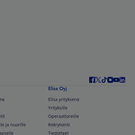
Elisa Oyj
lma
Elisa yrityksenä
Yrityksille
lit
Operaattoreille
lle ja nuorille
Rekrytointi
apselle
Tiedotteet