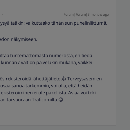
i
Forum|Forum|3 months ago
 kysyä tääkin: vaikuttaako tähän sun puhelinliittumä,
tiedon näkymiseen.
oittaa tuntemattomasta numerosta, en tiedä
 kunnan / valtion palvelukin mukana, vaikkei
ös rekisteröidä lähettäjätieto.👍 Terveysasemien
n osaa sanoa tarkemmin, voi olla, että heidän
ekisteröiminen ei ole pakollista. Asiaa voi toki
an tai suoraan Traficomilta.😊