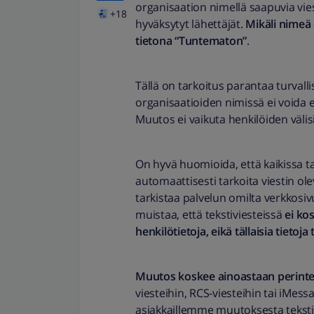
organisaation nimellä saapuvia vies
+18
hyväksytyt lähettäjät.
Mikäli nimeä 
tietona “Tuntematon”
.
Tällä on tarkoitus parantaa turvalli
organisaatioiden nimissä ei voida 
Muutos ei vaikuta henkilöiden välisi
On hyvä huomioida, että kaikissa t
automaattisesti tarkoita viestin ole
tarkistaa palvelun omilta verkkosiv
muistaa, että tekstiviesteissä
ei ko
henkilötietoja, eikä tällaisia tietoj
Muutos koskee ainoastaan perinteis
viesteihin, RCS-viesteihin tai iMe
asiakkaillemme muutoksesta tekstivi