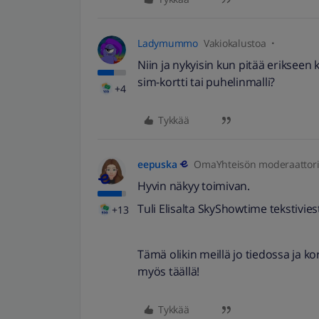
Ladymummo
Vakiokalustoa
Niin ja nykyisin kun pitää erikseen
sim-kortti tai puhelinmalli?
+4
Tykkää
eepuska
OmaYhteisön moderaattor
Hyvin näkyy toimivan.
Tuli Elisalta SkyShowtime tekstivies
+13
Tämä olikin meillä jo tiedossa ja kor
myös täällä!
Tykkää