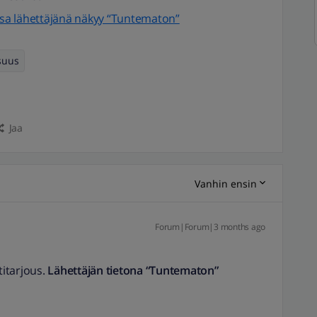
ossa lähettäjänä näkyy “Tuntematon”
suus
Jaa
Vanhin ensin
Forum|Forum|3 months ago
titarjous.
Lähettäjän tietona “Tuntematon”