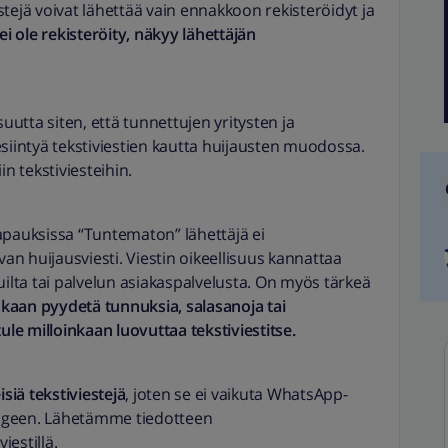
tejä voivat lähettää vain ennakkoon rekisteröidyt ja
ei ole rekisteröity, näkyy lähettäjän
suutta siten, että tunnettujen yritysten ja
esiintyä tekstiviestien kautta huijausten muodossa.
in tekstiviesteihin.
apauksissa “Tuntematon” lähettäjä ei
van huijausviesti. Viestin oikeellisuus kannattaa
uilta tai palvelun asiakaspalvelusta. On myös tärkeä
skaan pyydetä tunnuksia, salasanoja tai
a tule milloinkaan luovuttaa tekstiviestitse.
iä tekstiviestejä
, joten se ei vaikuta WhatsApp-
ssageen. Lähetämme tiedotteen
estillä.