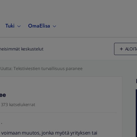
Tuki
OmaElisa
ALOIT
meisimmät keskustelut
Uutta: Tekstiviestien turvallisuus paranee
nee
373 katselukerrat
e voimaan muutos, jonka myötä yrityksen tai