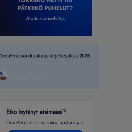
OmaYhteisön kuukausikirje kesäkuu 2026
1 kuukausi sitten
Etkö löytänyt etsimääsi?
OmaYhteisö on valmiina auttamaan!