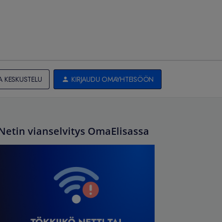
A KESKUSTELU
KIRJAUDU OMAYHTEISÖÖN
Netin vianselvitys OmaElisassa