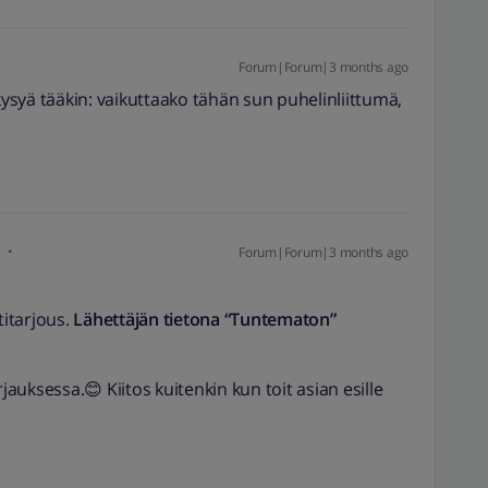
Forum|Forum|3 months ago
 kysyä tääkin: vaikuttaako tähän sun puhelinliittumä,
i
Forum|Forum|3 months ago
titarjous.
Lähettäjän tietona “Tuntematon”
jauksessa.😊 Kiitos kuitenkin kun toit asian esille