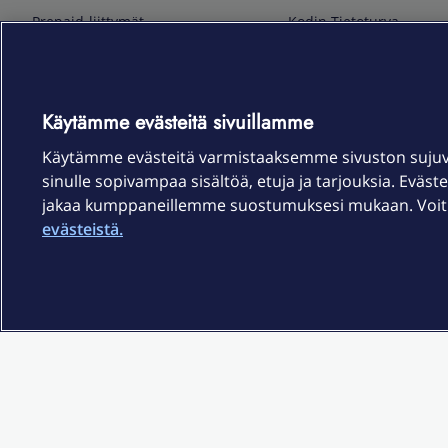
Prepaid-liittymät
Kodin Tietoturva
Puhelimet ja tarvikkeet
Mobiilivarmenne
Tietotekniikka
Kuka soittaa
Pelaaminen
Sähköpostipalvelu
Käytämme evästeitä sivuillamme
TV & audio
Elisa Kotiverkko
Käytämme evästeitä varmistaaksemme sivuston suju
Kodinkoneet
Elisa Pilvilinna
sinulle sopivampaa sisältöä, etuja ja tarjouksia. Eväste
Kamerat ja dronet
Elisa Laiteturva
jakaa kumppaneillemme suostumuksesi mukaan. Voit m
Kellot ja rannekkeet
Elisa Rinnakkaisliittymä
evästeistä.
Älykoti
Elisa Kotiturva -hälytys
Elisa Vaihtoetu
Elisa Kotiakku
Sopimusehdot
Tietosuoja
Saavutettavuus
Evästeasetukset
Tekijänoikeud