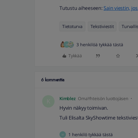
Tutustu aiheeseen:
Sain viestin, j
Tietoturva
Tekstiviestit
Turvalli
3 henkilöä tykkää tästä
M
Tykkää
6 kommenttia
Kimblez
OmaYhteisön luottojäsen
K
Hyvin näkyy toimivan.
Tuli Elisalta SkyShowtime tekstivies
1 henkilö tykkää tästä
M