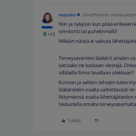
eepuska
OmaYhteisön moderaattor
Niin ja nykyisin kun pitää erikseen
sim-kortti tai puhelinmalli?
+13
Mikään näistä ei vaikuta lähettäjä
Terveysasemien lääkärit ainakin s
laittaako ne koskaan viestejä. Onko
sillälailla firma tavallaan olekkaan?
Kunnan ja valtion tahojen tulee my
lääkäreiden osalta valitettavasti e
liittymiensä osalta lähettäjätiedon r
tiedustella omalta terveysasemalta
Tykkää