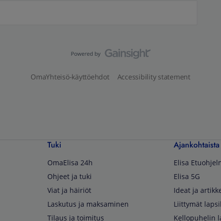
OmaYhteisö-käyttöehdot
Accessibility statement
Tuki
Ajankohtaista
OmaElisa 24h
Elisa Etuohje
Ohjeet ja tuki
Elisa 5G
Viat ja häiriöt
Ideat ja artikke
Laskutus ja maksaminen
Liittymät lapsi
Tilaus ja toimitus
Kellopuhelin l