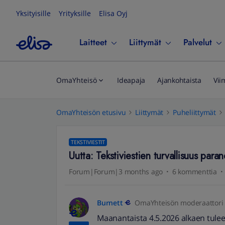
Yksityisille
Yrityksille
Elisa Oyj
Laitteet
Liittymät
Palvelut
OmaYhteisö
Ideapaja
Ajankohtaista
Vii
OmaYhteisön etusivu
Liittymät
Puheliittymät
TEKSTIVIESTIT
Uutta: Tekstiviestien turvallisuus para
Forum|Forum|3 months ago
6 kommenttia
Burnett
OmaYhteisön moderaattori
Maanantaista 4.5.2026 alkaen tule