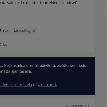
 avata valmiiksi ruksattu “tuotteiden asetukset”
Siirto
Latausliittymä
Jaa
 Keskustelua ei enää päivitetä, eivätkä sen tiedot
ämättä ajan tasalla.
uudempi keskustelu
tai
aloita uusi.
Vanhin ensin