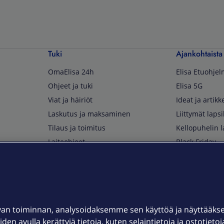
Tuki
Ajankohtaista
OmaElisa 24h
Elisa Etuohje
Ohjeet ja tuki
Elisa 5G
Viat ja häiriöt
Ideat ja artikke
Laskutus ja maksaminen
Liittymät lapsi
Tilaus ja toimitus
Kellopuhelin l
Laiteohjeet
Black Friday
Asiakaspalvelun yhteystiedot
Huippuetuja El
Soita Omagurulle
OmaYhteisö
Myymälät ja myyntipisteet
van toiminnan, analysoidaksemme sen käyttöä ja näyttääk
Kuuluvuuskartta
iden avulla kerättyjä tietoja, kuten selaintietoja ja ostotieto