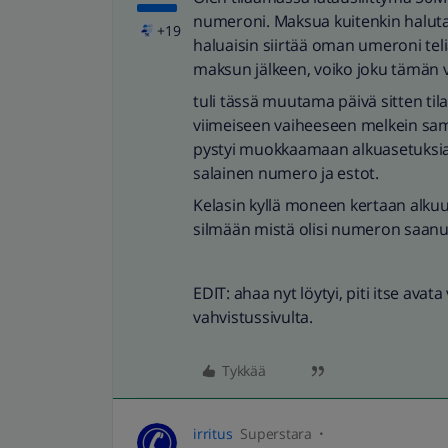
numeroni. Maksua kuitenkin halut
+19
haluaisin siirtää oman umeroni tel
maksun jälkeen, voiko joku tämän v
tuli tässä muutama päivä sitten tila
viimeiseen vaiheeseen melkein samant
pystyi muokkaamaan alkuasetuksia
salainen numero ja estot.
Kelasin kyllä moneen kertaan alkuun
silmään mistä olisi numeron saanut 
EDIT: ahaa nyt löytyi, piti itse avat
vahvistussivulta.
Tykkää
irritus
Superstara