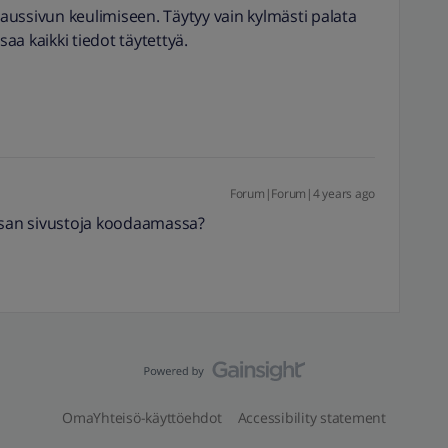
ussivun keulimiseen. Täytyy vain kylmästi palata
saa kaikki tiedot täytettyä.
Forum|Forum|4 years ago
lisan sivustoja koodaamassa?
OmaYhteisö-käyttöehdot
Accessibility statement