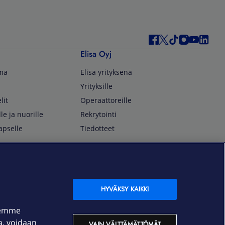
Elisa Oyj
lma
Elisa yrityksenä
Yrityksille
lit
Operaattoreille
lle ja nuorille
Rekrytointi
apselle
Tiedotteet
In English
isan asiakkaille
Customer Service
OmaElisa Self Service
HYVÄKSY KAIKKI
Moving to Finland
semme
Elisa Corporation
ja, voidaan
VAIN VÄLTTÄMÄTTÖMÄT