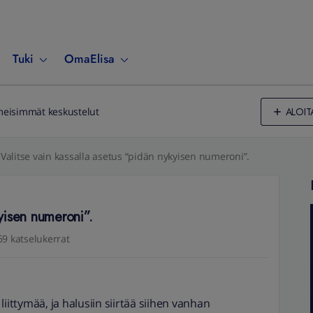
Tuki
OmaElisa
ALOIT
meisimmät keskustelut
Valitse vain kassalla asetus “pidän nykyisen numeroni”.
kyisen numeroni”.
69 katselukerrat
iittymää, ja halusiin siirtää siihen vanhan