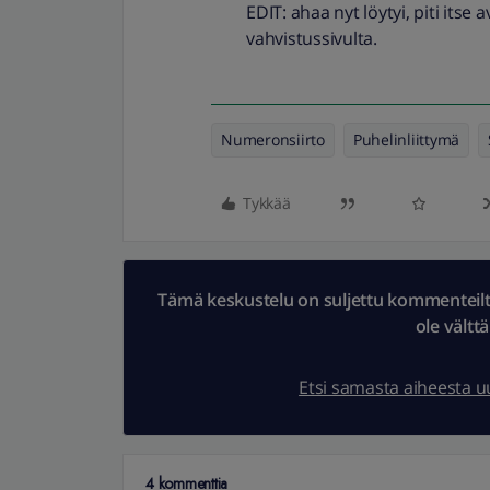
EDIT: ahaa nyt löytyi, piti itse
vahvistussivulta.
Numeronsiirto
Puhelinliittymä
Tykkää
Tämä keskustelu on suljettu kommenteilta.
ole vältt
Etsi samasta aiheesta 
4 kommenttia