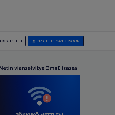
A KESKUSTELU
KIRJAUDU OMAYHTEISÖÖN
Netin vianselvitys OmaElisassa