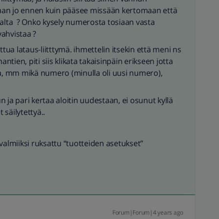
aan jo ennen kuin pääsee missään kertomaan että
ialta ? Onko kysely numerosta tosiaan vasta
ahvistaa ?
ttua lataus-liitttymä. ihmettelin itsekin että meni ns
ien, piti siis klikata takaisinpäin erikseen jotta
, mm mikä numero (minulla oli uusi numero),
 ja pari kertaa aloitin uudestaan, ei osunut kyllä
säilytettyä..
a valmiiksi ruksattu “tuotteiden asetukset”
Forum|Forum|4 years ago