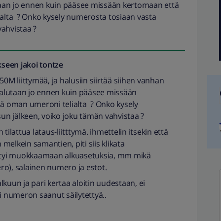
aan jo ennen kuin pääsee missään kertomaan että
ialta ? Onko kysely numerosta tosiaan vasta
ahvistaa ?
seen jakoi
tontze
50M liittymää, ja halusiin siirtää siihen vanhan
alutaan jo ennen kuin pääsee missään
ää oman umeroni telialta ? Onko kysely
n jälkeen, voiko joku tämän vahvistaa ?
tilattua lataus-liitttymä. ihmettelin itsekin että
melkein samantien, piti siis klikata
ystyi muokkaamaan alkuasetuksia, mm mikä
ro), salainen numero ja estot.
kuun ja pari kertaa aloitin uudestaan, ei
i numeron saanut säilytettyä..