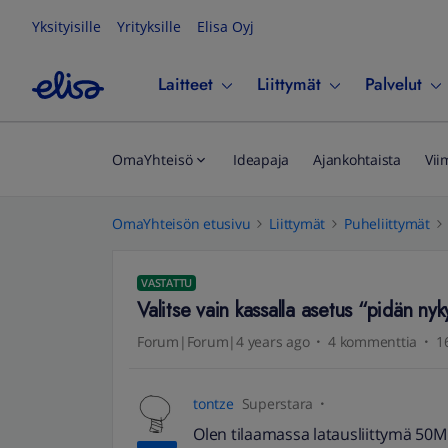
Yksityisille
Yrityksille
Elisa Oyj
Laitteet
Liittymät
Palvelut
OmaYhteisö
Ideapaja
Ajankohtaista
Vii
OmaYhteisön etusivu
Liittymät
Puheliittymät
VASTATTU
Valitse vain kassalla asetus “pidän ny
Forum|Forum|4 years ago
4 kommenttia
1
tontze
Superstara
Olen tilaamassa latausliittymä 50M l