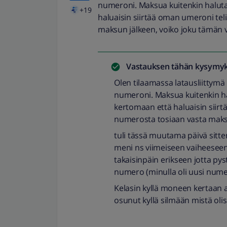
numeroni. Maksua kuitenkin halut
+19
haluaisin siirtää oman umeroni tel
maksun jälkeen, voiko joku tämän v
Vastauksen tähän kysymyk
Olen tilaamassa latausliittymä 
numeroni. Maksua kuitenkin h
kertomaan että haluaisin siirt
numerosta tosiaan vasta maksu
tuli tässä muutama päivä sitten 
meni ns viimeiseen vaiheeseen 
takaisinpäin erikseen jotta p
numero (minulla oli uusi nume
Kelasin kyllä moneen kertaan al
osunut kyllä silmään mistä olis