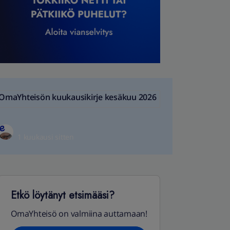
OmaYhteisön kuukausikirje kesäkuu 2026
1 kuukausi sitten
Etkö löytänyt etsimääsi?
OmaYhteisö on valmiina auttamaan!