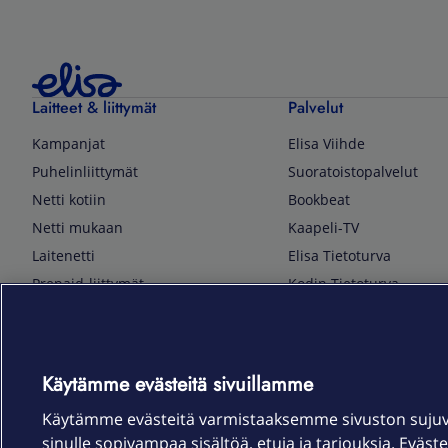
Laitteet & liittymät
Palvelut
Kampanjat
Elisa Viihde
Puhelinliittymät
Suoratoistopalvelut
Netti kotiin
Bookbeat
Netti mukaan
Kaapeli-TV
Laitenetti
Elisa Tietoturva
Prepaid-liittymät
Kodin Tietoturva
Puhelimet ja tarvikkeet
Mobiilivarmenne
Tietotekniikka
Kuka soittaa
Pelaaminen
Sähköpostipalvelu
Käytämme evästeitä sivuillamme
TV & audio
Elisa Kotiverkko
Käytämme evästeitä varmistaaksemme sivuston suju
Kodinkoneet
Elisa Pilvilinna
sinulle sopivampaa sisältöä, etuja ja tarjouksia. Eväste