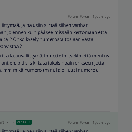
Forum|Forum|4 years ago
iittymää, ja halusiin siirtää siihen vanhan
aan jo ennen kuin pääsee missään kertomaan että
ialta ? Onko kysely numerosta tosiaan vasta
ahvistaa ?
ttua lataus-liitttymä. ihmettelin itsekin että meni ns
ien, piti siis klikata takaisinpäin erikseen jotta
, mm mikä numero (minulla oli uusi numero),
ara
Forum|Forum|4 years ago
VASTAUS
iittymää, ja halusiin siirtää siihen vanhan