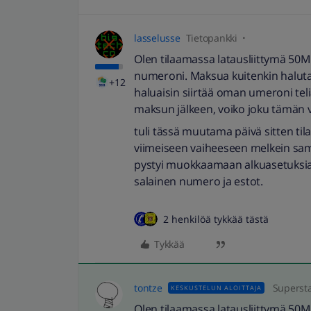
lasselusse
Tietopankki
Olen tilaamassa latausliittymä 50M l
numeroni. Maksua kuitenkin halut
+12
haluaisin siirtää oman umeroni tel
maksun jälkeen, voiko joku tämän v
tuli tässä muutama päivä sitten tila
viimeiseen vaiheeseen melkein samant
pystyi muokkaamaan alkuasetuksia
salainen numero ja estot.
2 henkilöä tykkää tästä
Tykkää
tontze
Superst
KESKUSTELUN ALOITTAJA
Olen tilaamassa latausliittymä 50M l