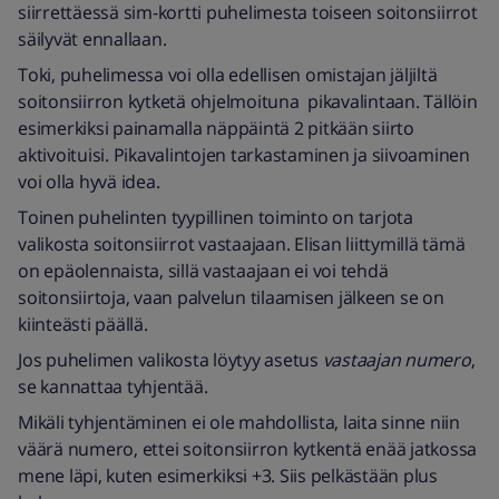
siirrettäessä sim-kortti puhelimesta toiseen soitonsiirrot
säilyvät ennallaan.
Toki, puhelimessa voi olla edellisen omistajan jäljiltä
soitonsiirron kytketä ohjelmoituna pikavalintaan. Tällöin
esimerkiksi painamalla näppäintä 2 pitkään siirto
aktivoituisi. Pikavalintojen tarkastaminen ja siivoaminen
voi olla hyvä idea.
Toinen puhelinten tyypillinen toiminto on tarjota
valikosta soitonsiirrot vastaajaan. Elisan liittymillä tämä
on epäolennaista, sillä vastaajaan ei voi tehdä
soitonsiirtoja, vaan palvelun tilaamisen jälkeen se on
kiinteästi päällä.
Jos puhelimen valikosta löytyy asetus
vastaajan numero
,
se kannattaa tyhjentää.
Mikäli tyhjentäminen ei ole mahdollista, laita sinne niin
väärä numero, ettei soitonsiirron kytkentä enää jatkossa
mene läpi, kuten esimerkiksi +3. Siis pelkästään plus