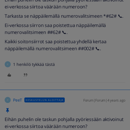
ei-verkossa siirtoa väärään numeroon?
Tarkasta se näppäilemällä numerovalitsimeen *#62# 📞.
Ei-verkossa siirron saa poistettua näppäilemällä
numerovalitsimeen ##62# 📞.
Kaikki soitonsiirrot saa poistettua yhdellä kertaa
näppäilemällä numerovalitsimeen ##002# 📞.
1 henkilö tykkää tästä
P
PeeT
Forum|Forum|4 years ago
KESKUSTELUN ALOITTAJA
P
Eihän puhelin ole taskun pohjalla pyöriessään aktivoinut
ei-verkossa siirtoa väärään numeroon?