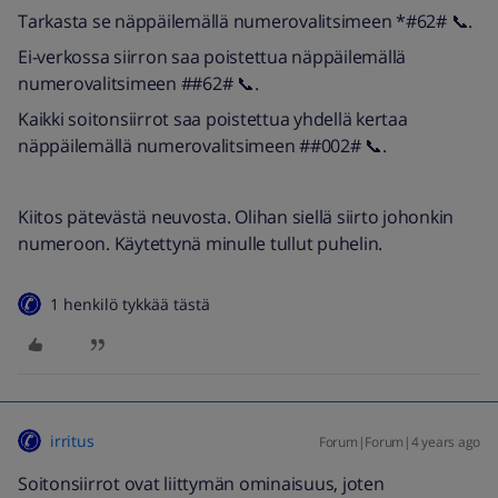
Tarkasta se näppäilemällä numerovalitsimeen *#62# 📞.
Ei-verkossa siirron saa poistettua näppäilemällä
numerovalitsimeen ##62# 📞.
Kaikki soitonsiirrot saa poistettua yhdellä kertaa
näppäilemällä numerovalitsimeen ##002# 📞.
Kiitos pätevästä neuvosta. Olihan siellä siirto johonkin
numeroon. Käytettynä minulle tullut puhelin.
1 henkilö tykkää tästä
irritus
Forum|Forum|4 years ago
Soitonsiirrot ovat liittymän ominaisuus, joten