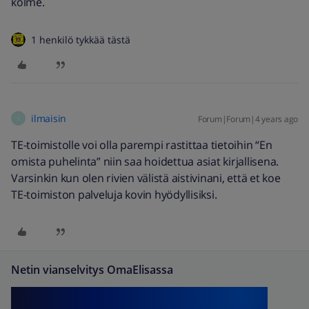
kolme.
1 henkilö tykkää tästä
ilmaisin
Forum|Forum|4 years ago
I
TE-toimistolle voi olla parempi rastittaa tietoihin “En
omista puhelinta” niin saa hoidettua asiat kirjallisena.
Varsinkin kun olen rivien välistä aistivinani, että et koe
TE-toimiston palveluja kovin hyödyllisiksi.
Netin vianselvitys OmaElisassa