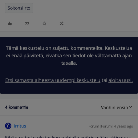
Soitonsiirto
Tämä keskustelu on suljettu kommenteilta. Keskustelua
ei enää päivitetä, eivätkä sen tiedot ole välttämättä ajan
tasalla.
Etsi samasta aiheesta uudempi keskustelu
tai
aloita uusi.
4 kommenttia
Vanhin ensin
irritus
Forum|Forum|4 years ago
Eihän puhelin ole taskun pohjalla pyöriessään aktivoinut