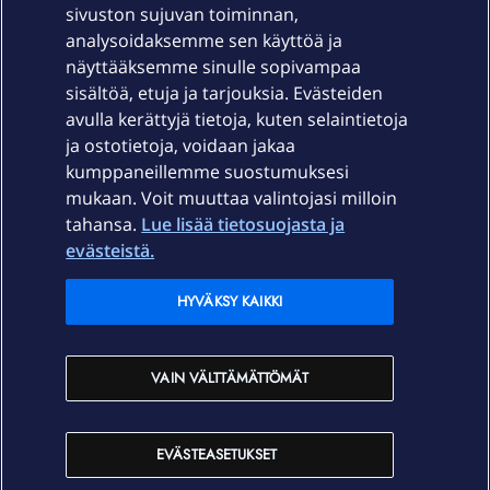
sivuston sujuvan toiminnan,
Laitteet & liittymät
analysoidaksemme sen käyttöä ja
näyttääksemme sinulle sopivampaa
sisältöä, etuja ja tarjouksia. Evästeiden
Palvelut
avulla kerättyjä tietoja, kuten selaintietoja
ja ostotietoja, voidaan jakaa
Tuki
kumppaneillemme suostumuksesi
mukaan. Voit muuttaa valintojasi milloin
tahansa.
Lue lisää tietosuojasta ja
Ajankohtaista
evästeistä.
Elisa Oyj
HYVÄKSY KAIKKI
In English
VAIN VÄLTTÄMÄTTÖMÄT
På Svenska
EVÄSTEASETUKSET