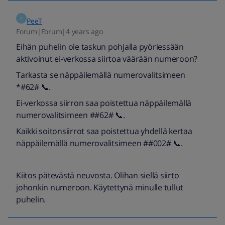
P
PeeT
Forum|Forum|4 years ago
Eihän puhelin ole taskun pohjalla pyöriessään
aktivoinut ei-verkossa siirtoa väärään numeroon?
Tarkasta se näppäilemällä numerovalitsimeen
*#62# 📞.
Ei-verkossa siirron saa poistettua näppäilemällä
numerovalitsimeen ##62# 📞.
Kaikki soitonsiirrot saa poistettua yhdellä kertaa
näppäilemällä numerovalitsimeen ##002# 📞.
Kiitos pätevästä neuvosta. Olihan siellä siirto
johonkin numeroon. Käytettynä minulle tullut
puhelin.