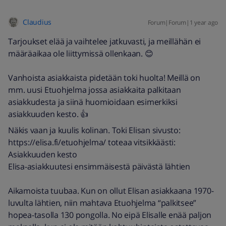
Claudius
Forum|Forum|1 year ago
Tarjoukset elää ja vaihtelee jatkuvasti, ja meillähän ei
määräaikaa ole liittymissä ollenkaan. 😊
Vanhoista asiakkaista pidetään toki huolta! Meillä on
mm. uusi Etuohjelma jossa asiakkaita palkitaan
asiakkudesta ja siinä huomioidaan esimerkiksi
asiakkuuden kesto. 👍
Näkis vaan ja kuulis kolinan. Toki Elisan sivusto:
https://elisa.fi/etuohjelma/ toteaa vitsikkäästi:
Asiakkuuden kesto
Elisa-asiakkuutesi ensimmäisestä päivästä lähtien
Aikamoista tuubaa. Kun on ollut Elisan asiakkaana 1970-
luvulta lähtien, niin mahtava Etuohjelma “palkitsee”
hopea-tasolla 130 pongolla. No eipä Elisalle enää paljon