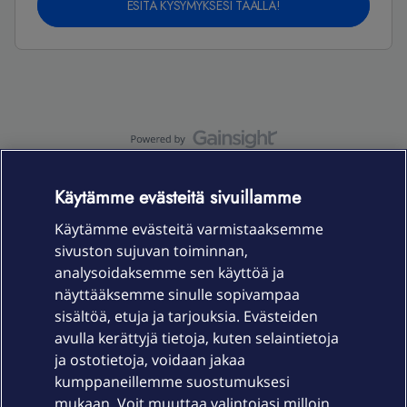
ESITÄ KYSYMYKSESI TÄÄLLÄ!
OmaYhteisö-käyttöehdot
Accessibility statement
Käytämme evästeitä sivuillamme
Käytämme evästeitä varmistaaksemme
sivuston sujuvan toiminnan,
Laitteet & liittymät
analysoidaksemme sen käyttöä ja
näyttääksemme sinulle sopivampaa
sisältöä, etuja ja tarjouksia. Evästeiden
Palvelut
avulla kerättyjä tietoja, kuten selaintietoja
ja ostotietoja, voidaan jakaa
Tuki
kumppaneillemme suostumuksesi
mukaan. Voit muuttaa valintojasi milloin