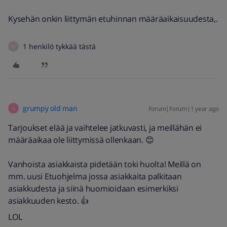
Kysehän onkin liittymän etuhinnan määräaikaisuudesta,.
1 henkilö tykkää tästä
W
grumpy old man
Forum|Forum|1 year ago
G
Tarjoukset elää ja vaihtelee jatkuvasti, ja meillähän ei
määräaikaa ole liittymissä ollenkaan. 😊
Vanhoista asiakkaista pidetään toki huolta! Meillä on
mm. uusi Etuohjelma jossa asiakkaita palkitaan
asiakkudesta ja siinä huomioidaan esimerkiksi
asiakkuuden kesto. 👍
LOL