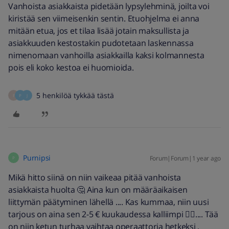
Vanhoista asiakkaista pidetään lypsylehminä, joilta voi
kiristää sen viimeisenkin sentin. Etuohjelma ei anna
mitään etua, jos et tilaa lisää jotain maksullista ja
asiakkuuden kestostakin pudotetaan laskennassa
nimenomaan vanhoilla asiakkailla kaksi kolmannesta
pois eli koko kestoa ei huomioida.
5 henkilöä tykkää tästä
F
P
J
Purnipsi
Forum|Forum|1 year ago
P
Mikä hitto siinä on niin vaikeaa pitää vanhoista
asiakkaista huolta 🤔 Aina kun on määräaikaisen
liittymän päätyminen lähellä .... Kas kummaa, niin uusi
tarjous on aina sen 2-5 € kuukaudessa kalliimpi 🤷‍♂️.... Tää
on niin ketun turhaa vaihtaa operaattoria hetkeksi ,