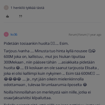
1 henkilö tykkää tästä
F
kv36
Forum|Forum|1 year ago
K
Pidetään tosiaankin huolta 🤷‍♂️.... Esim.
Tarjous /vanha .... Minusta tuo hinta kyllä nousee 🤔😂
600M joka on, kallistuu , mut jos hiukan tiputtaa
300Mekaan , niin pääsee tähän ....asiakkaita pidetään
huolta 😂.... Eli koskaan en ole saanut tarjousta Elisalta ,
joka ei olisi kalliimpi kuin nykyinen ... Esim tää 600M🤷‍♂️ ....
😂😂😂😂 .... Ja , nyt jään oikein mielenkiinnolla
odottamaan , tulevaa liirumlaarumia ilposelta 😂
Noilla hinnoillahan on merkitystä vain niille, jotka ei
osaa/jaksa/viitsi kilpailuttaa.