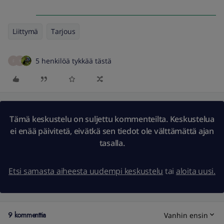
Liittymä
Tarjous
5 henkilöä tykkää tästä
F
Y
Tämä keskustelu on suljettu kommenteilta. Keskustelua
ei enää päivitetä, eivätkä sen tiedot ole välttämättä ajan
tasalla.
Etsi samasta aiheesta uudempi keskustelu
tai
aloita uusi.
9 kommenttia
Vanhin ensin