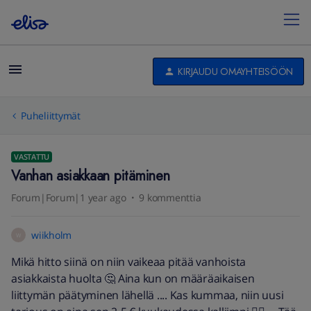
KIRJAUDU OMAYHTEISÖÖN
Puheliittymät
VASTATTU
Vanhan asiakkaan pitäminen
Forum|Forum|1 year ago
9 kommenttia
wiikholm
W
Mikä hitto siinä on niin vaikeaa pitää vanhoista
asiakkaista huolta 🤔 Aina kun on määräaikaisen
liittymän päätyminen lähellä .... Kas kummaa, niin uusi