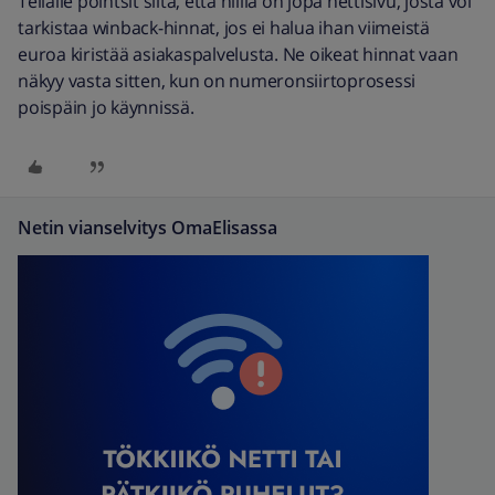
Telialle pointsit siitä, että niillä on jopa nettisivu, josta voi
tarkistaa winback-hinnat, jos ei halua ihan viimeistä
euroa kiristää asiakaspalvelusta. Ne oikeat hinnat vaan
näkyy vasta sitten, kun on numeronsiirtoprosessi
poispäin jo käynnissä.
Netin vianselvitys OmaElisassa