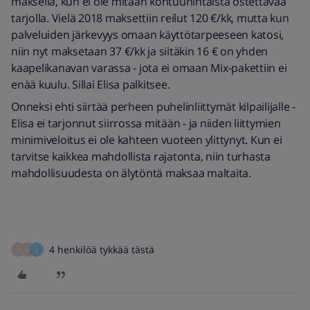
maksella, kun ei ole mitään kohtuuhintaista ostettavaa
tarjolla. Vielä 2018 maksettiin reilut 120 €/kk, mutta kun
palveluiden järkevyys omaan käyttötarpeeseen katosi,
niin nyt maksetaan 37 €/kk ja siitäkin 16 € on yhden
kaapelikanavan varassa - jota ei omaan Mix-pakettiin ei
enää kuulu. Sillai Elisa palkitsee.
Onneksi ehti siirtää perheen puhelinliittymät kilpailijalle -
Elisa ei tarjonnut siirrossa mitään - ja niiden liittymien
minimiveloitus ei ole kahteen vuoteen ylittynyt. Kun ei
tarvitse kaikkea mahdollista rajatonta, niin turhasta
mahdollisuudesta on älytöntä maksaa maltaita.
4 henkilöä tykkää tästä
F
W
J