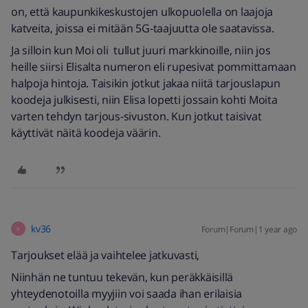
on, että kaupunkikeskustojen ulkopuolella on laajoja
katveita, joissa ei mitään 5G-taajuutta ole saatavissa.
Ja silloin kun Moi oli tullut juuri markkinoille, niin jos
heille siirsi Elisalta numeron eli rupesivat pommittamaan
halpoja hintoja. Taisikin jotkut jakaa niitä tarjouslapun
koodeja julkisesti, niin Elisa lopetti jossain kohti Moita
varten tehdyn tarjous-sivuston. Kun jotkut taisivat
käyttivät näitä koodeja väärin.
kv36
Forum|Forum|1 year ago
K
Tarjoukset elää ja vaihtelee jatkuvasti,
Niinhän ne tuntuu tekevän, kun peräkkäisillä
yhteydenotoilla myyjiin voi saada ihan erilaisia