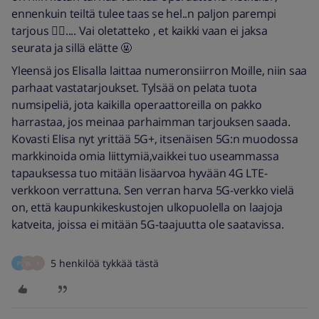
ennenkuin teiltä tulee taas se hel..n paljon parempi
tarjous 🤷‍♂️.... Vai oletatteko , et kaikki vaan ei jaksa
seurata ja sillä elätte 🤬
Yleensä jos Elisalla laittaa numeronsiirron Moille, niin saa
parhaat vastatarjoukset. Tylsää on pelata tuota
numsipeliä, jota kaikilla operaattoreilla on pakko
harrastaa, jos meinaa parhaimman tarjouksen saada.
Kovasti Elisa nyt yrittää 5G+, itsenäisen 5G:n muodossa
markkinoida omia liittymiä,vaikkei tuo useammassa
tapauksessa tuo mitään lisäarvoa hyvään 4G LTE-
verkkoon verrattuna. Sen verran harva 5G-verkko vielä
on, että kaupunkikeskustojen ulkopuolella on laajoja
katveita, joissa ei mitään 5G-taajuutta ole saatavissa.
5 henkilöä tykkää tästä
P
W
Y