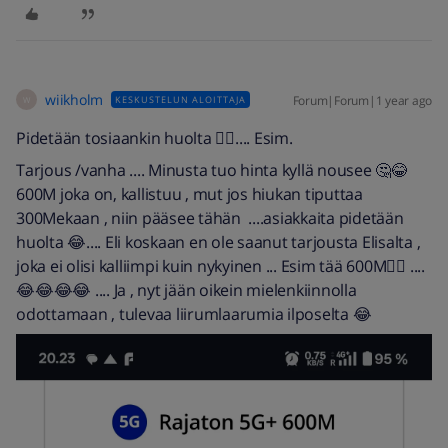
wiikholm
Forum|Forum|1 year ago
KESKUSTELUN ALOITTAJA
W
Pidetään tosiaankin huolta 🤷‍♂️.... Esim.
Tarjous /vanha .... Minusta tuo hinta kyllä nousee 🤔😂
600M joka on, kallistuu , mut jos hiukan tiputtaa
300Mekaan , niin pääsee tähän ....asiakkaita pidetään
huolta 😂.... Eli koskaan en ole saanut tarjousta Elisalta ,
joka ei olisi kalliimpi kuin nykyinen ... Esim tää 600M🤷‍♂️ ....
😂😂😂😂 .... Ja , nyt jään oikein mielenkiinnolla
odottamaan , tulevaa liirumlaarumia ilposelta 😂