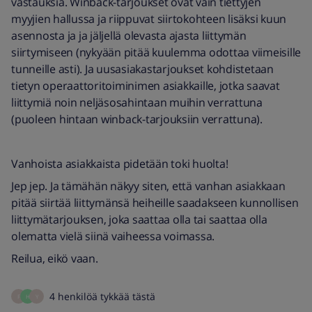
vastauksia. Winback-tarjoukset ovat vain tiettyjen
myyjien hallussa ja riippuvat siirtokohteen lisäksi kuun
asennosta ja ja jäljellä olevasta ajasta liittymän
siirtymiseen (nykyään pitää kuulemma odottaa viimeisille
tunneille asti). Ja uusasiakastarjoukset kohdistetaan
tietyn operaattoritoiminimen asiakkaille, jotka saavat
liittymiä noin neljäsosahintaan muihin verrattuna
(puoleen hintaan winback-tarjouksiin verrattuna).
Vanhoista asiakkaista pidetään toki huolta!
Jep jep. Ja tämähän näkyy siten, että vanhan asiakkaan
pitää siirtää liittymänsä heiheille saadakseen kunnollisen
liittymätarjouksen, joka saattaa olla tai saattaa olla
olematta vielä siinä vaiheessa voimassa.
Reilua, eikö vaan.
4 henkilöä tykkää tästä
F
H
Y