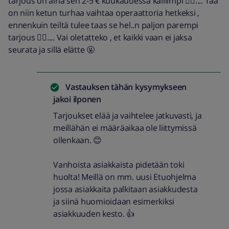
tarjous on aina sen 2-5 € kuukaudessa kalliimpi 🤷‍♂️.... Tää
on niin ketun turhaa vaihtaa operaattoria hetkeksi ,
ennenkuin teiltä tulee taas se hel..n paljon parempi
tarjous 🤷‍♂️.... Vai oletatteko , et kaikki vaan ei jaksa
seurata ja sillä elätte 🤬
Vastauksen tähän kysymykseen
jakoi
ilponen
Tarjoukset elää ja vaihtelee jatkuvasti, ja
meillähän ei määräaikaa ole liittymissä
ollenkaan. 😊
Vanhoista asiakkaista pidetään toki
huolta! Meillä on mm. uusi Etuohjelma
jossa asiakkaita palkitaan asiakkudesta
ja siinä huomioidaan esimerkiksi
asiakkuuden kesto. 👍