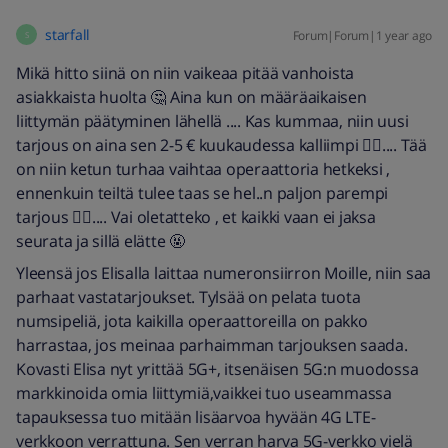
starfall
Forum|Forum|1 year ago
S
Mikä hitto siinä on niin vaikeaa pitää vanhoista
asiakkaista huolta 🤔 Aina kun on määräaikaisen
liittymän päätyminen lähellä .... Kas kummaa, niin uusi
tarjous on aina sen 2-5 € kuukaudessa kalliimpi 🤷‍♂️.... Tää
on niin ketun turhaa vaihtaa operaattoria hetkeksi ,
ennenkuin teiltä tulee taas se hel..n paljon parempi
tarjous 🤷‍♂️.... Vai oletatteko , et kaikki vaan ei jaksa
seurata ja sillä elätte 🤬
Yleensä jos Elisalla laittaa numeronsiirron Moille, niin saa
parhaat vastatarjoukset. Tylsää on pelata tuota
numsipeliä, jota kaikilla operaattoreilla on pakko
harrastaa, jos meinaa parhaimman tarjouksen saada.
Kovasti Elisa nyt yrittää 5G+, itsenäisen 5G:n muodossa
markkinoida omia liittymiä,vaikkei tuo useammassa
tapauksessa tuo mitään lisäarvoa hyvään 4G LTE-
verkkoon verrattuna. Sen verran harva 5G-verkko vielä