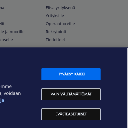
lma
Elisa yrityksenä
Yrityksille
lit
Operaattoreille
lle ja nuorille
Rekrytointi
apselle
Tiedotteet
In English
isan asiakkaille
Customer Service
OmaElisa Self Service
HYVÄKSY KAIKKI
Moving to Finland
semme
Elisa Corporation
ja, voidaan
VAIN VÄLTTÄMÄTTÖMÄT
ja
På Svenska
Kundtjänst
EVÄSTEASETUKSET
OmaElisa självbetjäning