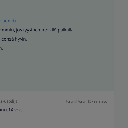
ystiedot/
mmin, jos fyysinen henkilö paikalla.
yleensä hyvin.
n.
skustelija
Forum|Forum|3 years ago
unut14 vrk.