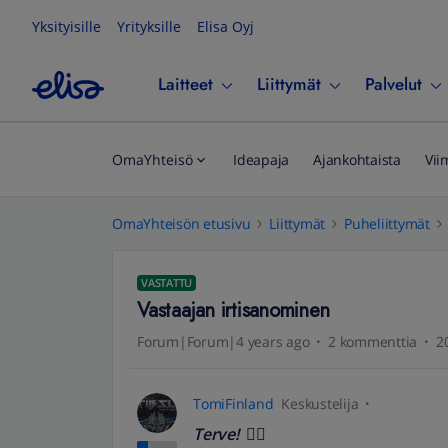
Yksityisille
Yrityksille
Elisa Oyj
Laitteet
Liittymät
Palvelut
OmaYhteisö
Ideapaja
Ajankohtaista
Vii
OmaYhteisön etusivu
Liittymät
Puheliittymät
VASTATTU
Vastaajan irtisanominen
Forum|Forum|4 years ago
2 kommenttia
2
TomiFinland
Keskustelija
Terve!
🖐🏻