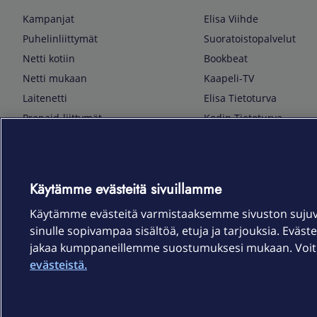
Kampanjat
Elisa Viihde
Puhelinliittymät
Suoratoistopalvelut
Netti kotiin
Bookbeat
Netti mukaan
Kaapeli-TV
Laitenetti
Elisa Tietoturva
Prepaid-liittymät
Kodin Tietoturva
Puhelimet ja tarvikkeet
Mobiilivarmenne
Tietotekniikka
Kuka soittaa
Pelaaminen
Sähköpostipalvelu
Käytämme evästeitä sivuillamme
TV & audio
Elisa Kotiverkko
Käytämme evästeitä varmistaaksemme sivuston suju
Kodinkoneet
Elisa Pilvilinna
sinulle sopivampaa sisältöä, etuja ja tarjouksia. Eväste
Kamerat ja dronet
Elisa Laiteturva
jakaa kumppaneillemme suostumuksesi mukaan. Voit m
Kellot ja rannekkeet
Elisa Rinnakkaisliittymä
evästeistä.
Älykoti
Elisa Kotiturva -hälytys
Elisa Vaihtoetu
Elisa Kotiakku