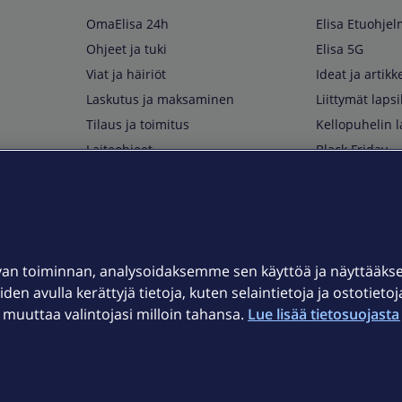
OmaElisa 24h
Elisa Etuohje
Ohjeet ja tuki
Elisa 5G
Viat ja häiriöt
Ideat ja artikke
Laskutus ja maksaminen
Liittymät lapsi
Tilaus ja toimitus
Kellopuhelin l
Laiteohjeet
Black Friday
Asiakaspalvelun yhteystiedot
Huippuetuja El
Soita Omagurulle
OmaYhteisö
Myymälät ja myyntipisteet
van toiminnan, analysoidaksemme sen käyttöä ja näyttääk
Kuuluvuuskartta
iden avulla kerättyjä tietoja, kuten selaintietoja ja ostotieto
Asiakastiedotteet
uuttaa valintojasi milloin tahansa.
Lue lisää tietosuojasta 
t
OmaElisa-sovellus
järjestelmä
Kirjaudu sähköpostiin