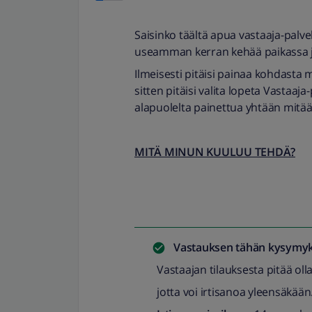
Saisinko täältä apua vastaaja-palve
useamman kerran kehää paikassa jo
Ilmeisesti pitäisi painaa kohdasta 
sitten pitäisi valita lopeta Vastaaj
alapuolelta painettua yhtään mitä
MITÄ MINUN KUULUU TEHDÄ?
Vastauksen tähän kysymyk
Vastaajan tilauksesta pitää oll
jotta voi irtisanoa yleensäkään