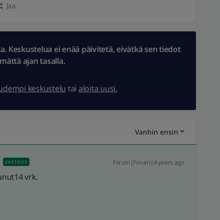
Jaa
 Keskustelua ei enää päivitetä, eivätkä sen tiedot
ämättä ajan tasalla.
uudempi keskustelu
tai
aloita uusi.
Vanhin ensin
Forum|Forum|4 years ago
VASTAUS
unut14 vrk.
.