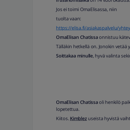
Irtisanomisaika
on 14 vuorokautta
Jos ei toimi OmaElisassa, niin
tuolta vaan:
https://elisa.fi/asiakaspalvelu/yhte
OmaElisan Chatissa
onnistuu kätevi
Tälläkin hetkellä on. Jonokin vetää 
Soittakaa minulle
, hyvä valinta seki
OmaElisan Chatissa
oli henkilö pai
lopetettua.
Kiitos.
Kimblez
useista hyvistä vaiht