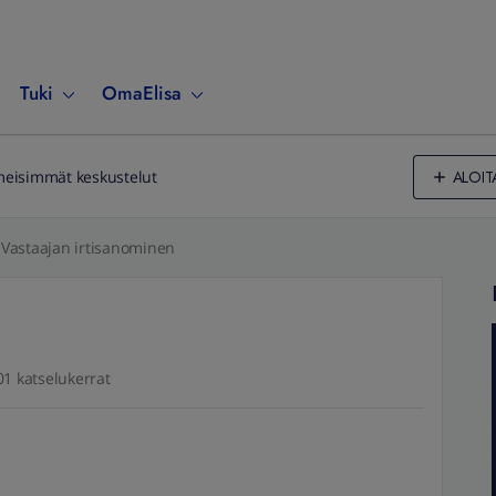
Tuki
OmaElisa
ALOIT
meisimmät keskustelut
Vastaajan irtisanominen
01 katselukerrat