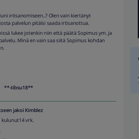
luni irtisanomiseen..? Olen vain kiertänyt
sta palvelun pitäisi saada irtisanottua.
missä lukee jotenkin niin että päätä Sopimus ym. ja
a-palvelu. Minä en vain saa siitä Sopimus kohdan
än.
**-tibsu18**
seen jakoi
Kimblez
a kulunut14 vrk.
.