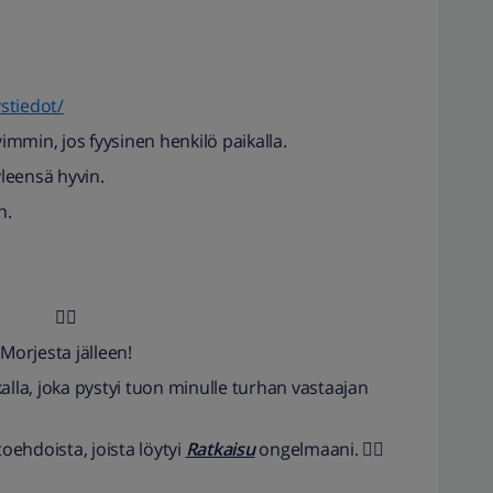
.
ystiedot/
mmin, jos fyysinen henkilö paikalla.
yleensä hyvin.
n.
🖐🏻
Morjesta jälleen!
kalla, joka pystyi tuon minulle turhan vastaajan
oehdoista, joista löytyi
Ratkaisu
ongelmaani.
👌🏻