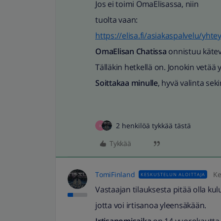
Jos ei toimi OmaElisassa, niin
tuolta vaan:
https://elisa.fi/asiakaspalvelu/yhte
OmaElisan Chatissa
onnistuu kätevi
Tälläkin hetkellä on. Jonokin vetää 
Soittakaa minulle
, hyvä valinta seki
2 henkilöä tykkää tästä
K
Tykkää
TomiFinland
Ke
KESKUSTELUN ALOITTAJA
Vastaajan tilauksesta pitää olla kul
jotta voi irtisanoa yleensäkään.