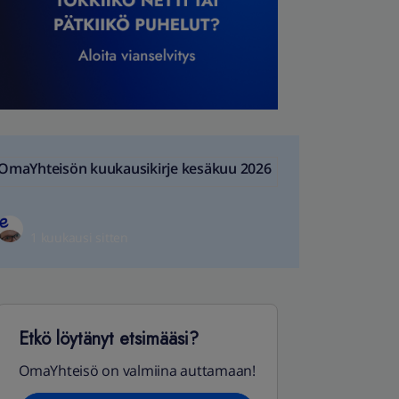
OmaYhteisön kuukausikirje kesäkuu 2026
1 kuukausi sitten
Etkö löytänyt etsimääsi?
OmaYhteisö on valmiina auttamaan!