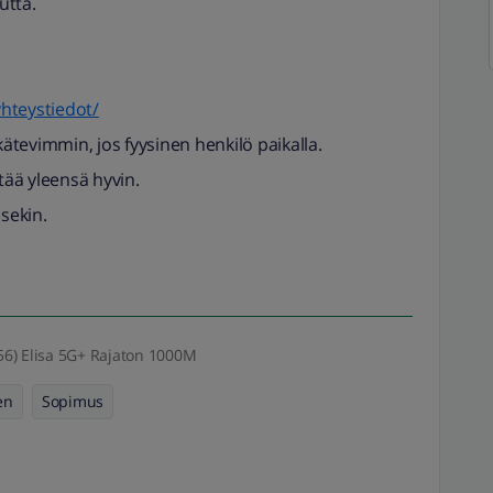
utta.
yhteystiedot/
ätevimmin, jos fyysinen henkilö paikalla.
etää yleensä hyvin.
 sekin.
6) Elisa 5G+ Rajaton 1000M
en
Sopimus