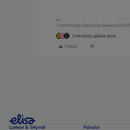
-TomiFinland (Samsung Galaxy A25 8/25
3 henkilöä tykkää tästä
K
Tykkää
Laitteet & liittymät
Palvelut