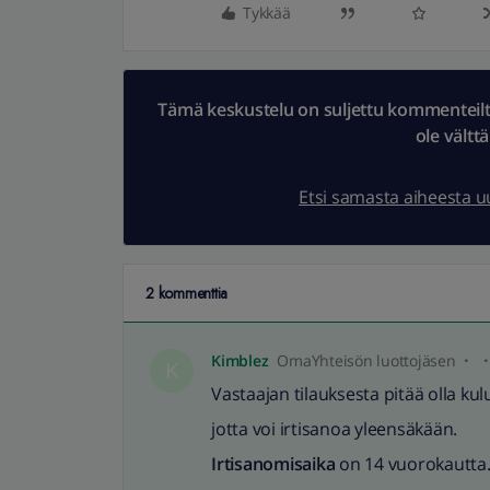
Tykkää
Tämä keskustelu on suljettu kommenteilta.
ole vältt
Etsi samasta aiheesta 
2 kommenttia
Kimblez
OmaYhteisön luottojäsen
K
Vastaajan tilauksesta pitää olla kul
jotta voi irtisanoa yleensäkään.
Irtisanomisaika
on 14 vuorokautta