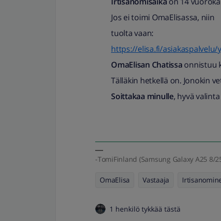
Irtisanomisaika
on 14 vuoroka
Jos ei toimi OmaElisassa, niin
tuolta vaan:
https://elisa.fi/asiakaspalvelu/
OmaElisan Chatissa
onnistuu k
Tälläkin hetkellä on. Jonokin v
Soittakaa minulle
, hyvä valinta
-TomiFinland (Samsung Galaxy A25 8/25
OmaElisa
Vastaaja
Irtisanomin
1 henkilö tykkää tästä