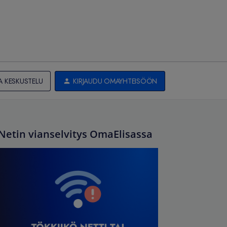
A KESKUSTELU
KIRJAUDU OMAYHTEISÖÖN
Netin vianselvitys OmaElisassa