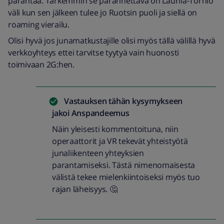
parantaa. Tarkemmin se parannettava on Laurila-Tornio
väli kun sen jälkeen tulee jo Ruotsin puoli ja siellä on
roaming vierailu.
Olisi hyvä jos junamatkustajille olisi myös tällä välillä hyvä
verkkoyhteys ettei tarvitse tyytyä vain huonosti
toimivaan 2G:hen.
Vastauksen tähän kysymykseen
jakoi
Anspandeemus
Näin yleisesti kommentoituna, niin
operaattorit ja VR tekevät yhteistyötä
junaliikenteen yhteyksien
parantamiseksi. Tästä nimenomaisesta
välistä tekee mielenkiintoiseksi myös tuo
rajan läheisyys. 🤔