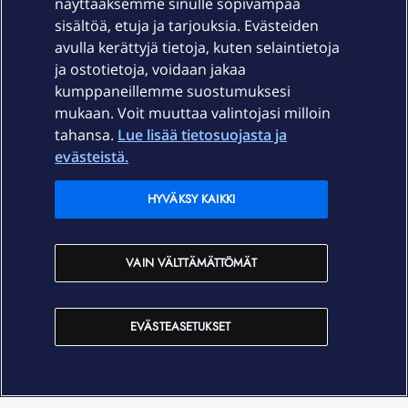
näyttääksemme sinulle sopivampaa
sisältöä, etuja ja tarjouksia. Evästeiden
Palvelut
avulla kerättyjä tietoja, kuten selaintietoja
ja ostotietoja, voidaan jakaa
Tuki
kumppaneillemme suostumuksesi
mukaan. Voit muuttaa valintojasi milloin
tahansa.
Lue lisää tietosuojasta ja
Ajankohtaista
evästeistä.
Elisa Oyj
HYVÄKSY KAIKKI
In English
VAIN VÄLTTÄMÄTTÖMÄT
På Svenska
EVÄSTEASETUKSET
Sopimusehdot
Tietosuoja
Saavutettavuus
Evästeasetukset
Tekijänoikeudet © 2026 Elisa Oyj.