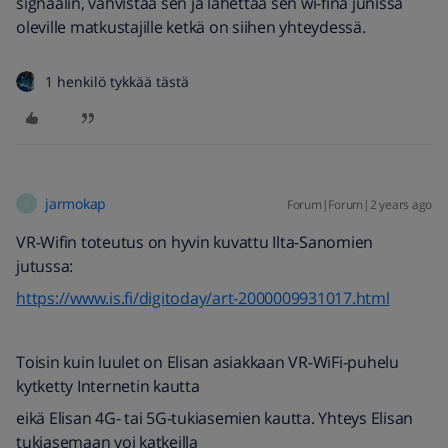
signaalin, vahvistaa sen ja lähettää sen wi-finä junissa
oleville matkustajille ketkä on siihen yhteydessä.
1 henkilö tykkää tästä
jarmokap
Forum|Forum|2 years ago
J
VR-Wifin toteutus on hyvin kuvattu Ilta-Sanomien
jutussa:
https://www.is.fi/digitoday/art-2000009931017.html
Toisin kuin luulet on Elisan asiakkaan VR-WiFi-puhelu
kytketty Internetin kautta
eikä Elisan 4G- tai 5G-tukiasemien kautta. Yhteys Elisan
tukiasemaan voi katkeilla