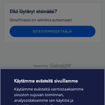
Etkö löytänyt etsimääsi?
OmaYhteisö on valmiina auttamaan!
ESITÄ KYSYMYKSESI TÄÄLLÄ!
OmaYhteisö-käyttöehdot
Accessibility statement
Käytämme evästeitä sivuillamme
Käytämme evästeitä varmistaaksemme
sivuston sujuvan toiminnan,
Laitteet & liittymät
analysoidaksemme sen käyttöä ja