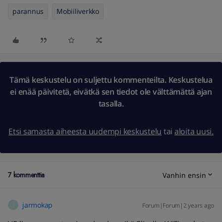
parannus
Mobiiliverkko
Tämä keskustelu on suljettu kommenteilta. Keskustelua
ei enää päivitetä, eivätkä sen tiedot ole välttämättä ajan
tasalla.
Etsi samasta aiheesta uudempi keskustelu
tai
aloita uusi.
7 kommenttia
Vanhin ensin
jarmokap
Forum|Forum|2 years ago
J