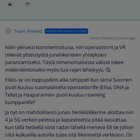
Team_Finland
KESKUSTELUN ALOITTAJA
T
Forum|Forum|2 years ago
Näin yleisesti kommentoituna, niin operaattorit ja VR
tekevät yhteistyötä junaliikenteen yhteyksien
parantamiseksi. Tästä nimenomaisesta välistä tekee
mielenkiintoiseksi myös tuo rajan läheisyys. 🤔
Eikös se oo loppupeleis aika simppeli kun tämä Suomen
puoli kuuluu suomalaisella operaattorille (Elisa, DNA ja
Telia) ja Haaparannan puoli kuuluu roaming
kumppanille?
Ja nyt on mahdollisesti junan henkilöliikenne aloittaa niin
4 ja 5G verkon peittoa ja kapasiteettia pitää kasvattaa
kun tällä hetkellä siinä radan lähellä menevä E8 tie jolloin
siitä kulkuvilla autoilla tulee sitä liikennettä verkkoon. On