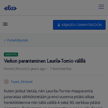
KIRJAUDU OMAYHTEISÖÖN
Puheliittymät
VASTATTU
Verkon parantaminen Laurila-Tornio välillä
Forum|Forum|2 years ago
7 kommenttia
Team_Finland
T
Kuten jotkut tietää, niin Laurila-Tornio-Haaparanta
junarataa sähköistetään ja ensi vuonna pitäisi alkaa
henkilöliikenne niin tällä välillä 4 sekä 5G verkkoa pitäisi