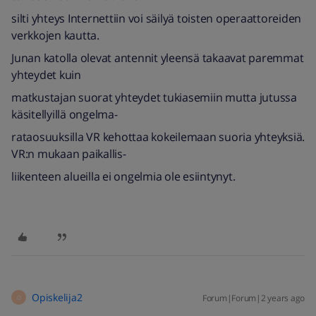
silti yhteys Internettiin voi säilyä toisten operaattoreiden
verkkojen kautta.
Junan katolla olevat antennit yleensä takaavat paremmat
yhteydet kuin
matkustajan suorat yhteydet tukiasemiin mutta jutussa
käsitellyillä ongelma-
rataosuuksilla VR kehottaa kokeilemaan suoria yhteyksiä.
VR:n mukaan paikallis-
liikenteen alueilla ei ongelmia ole esiintynyt.
Opiskelija2
Forum|Forum|2 years ago
O