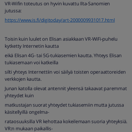
VR-Wifin toteutus on hyvin kuvattu Ilta-Sanomien
jutussa:
https://www.is.fi/digitoday/art-2000009931017.html
Toisin kuin luulet on Elisan asiakkaan VR-WiFi-puhelu
kytketty Internetin kautta
eikä Elisan 4G- tai 5G-tukiasemien kautta. Yhteys Elisan
tukiasemaan voi katkeilla
silti yhteys Internettiin voi säilyä toisten operaattoreiden
verkkojen kautta.
Junan katolla olevat antennit yleensä takaavat paremmat
yhteydet kuin
matkustajan suorat yhteydet tukiasemiin mutta jutussa
käsitellyillä ongelma-
rataosuuksilla VR kehottaa kokeilemaan suoria yhteyksiä.
VR:n mukaan paikallis-