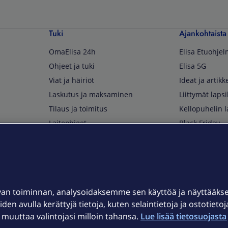
Tuki
Ajankohtaista
OmaElisa 24h
Elisa Etuohje
Ohjeet ja tuki
Elisa 5G
Viat ja häiriöt
Ideat ja artikke
Laskutus ja maksaminen
Liittymät lapsi
Tilaus ja toimitus
Kellopuhelin l
Laiteohjeet
Black Friday
Asiakaspalvelun yhteystiedot
Huippuetuja El
Soita Omagurulle
OmaYhteisö
Myymälät ja myyntipisteet
van toiminnan, analysoidaksemme sen käyttöä ja näyttääk
Kuuluvuuskartta
iden avulla kerättyjä tietoja, kuten selaintietoja ja ostotieto
Asiakastiedotteet
uuttaa valintojasi milloin tahansa.
Lue lisää tietosuojasta 
t
OmaElisa-sovellus