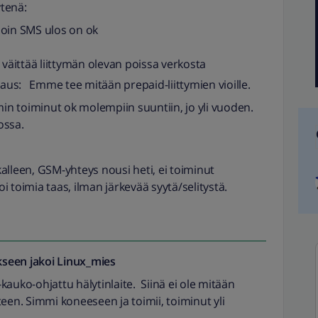
tenä:
oin SMS ulos on ok
 väittää liittymän olevan poissa verkosta
taus: Emme tee mitään prepaid-liittymien vioille.
n toiminut ok molempiin suuntiin, jo yli vuoden.
ossa.
kalleen, GSM-yhteys nousi heti, ei toiminut
oi toimia taas, ilman järkevää syytä/selitystä.
seen jakoi
Linux_mies
auko-ohjattu hälytinlaite. Siinä ei ole mitään
een. Simmi koneeseen ja toimii, toiminut yli