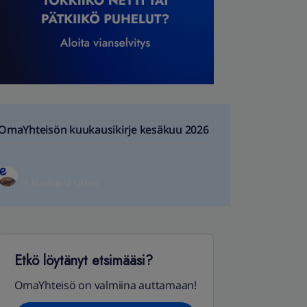
OmaYhteisön kuukausikirje kesäkuu 2026
1 kuukausi sitten
Etkö löytänyt etsimääsi?
OmaYhteisö on valmiina auttamaan!