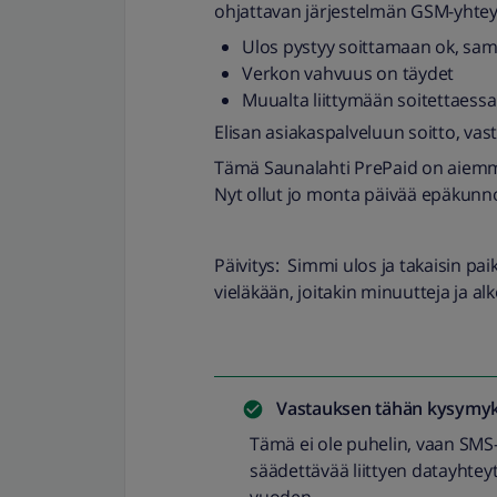
ohjattavan järjestelmän GSM-yhtey
Ulos pystyy soittamaan ok, sam
Verkon vahvuus on täydet
Muualta liittymään soitettaessa
Elisan asiakaspalveluun soitto, vas
Tämä Saunalahti PrePaid on aiemmi
Nyt ollut jo monta päivää epäkunn
Päivitys: Simmi ulos ja takaisin pai
vieläkään, joitakin minuutteja ja alk
Vastauksen tähän kysymyk
Tämä ei ole puhelin, vaan SMS-k
säädettävää liittyen datayhteyt