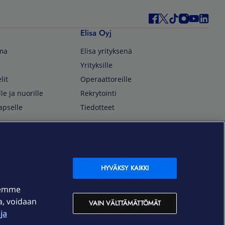
Elisa Oyj
lma
Elisa yrityksenä
Yrityksille
lit
Operaattoreille
lle ja nuorille
Rekrytointi
apselle
Tiedotteet
In English
isan asiakkaille
Customer Service
OmaElisa Self Service
HYVÄKSY KAIKKI
Moving to Finland
semme
Elisa Corporation
ja, voidaan
VAIN VÄLTTÄMÄTTÖMÄT
ja
På Svenska