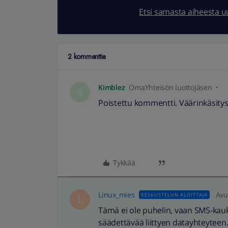
Etsi samasta aiheesta 
2 kommenttia
Kimblez
OmaYhteisön luottojäsen
K
Poistettu kommentti. Väärinkäsity
Tykkää
Linux_mies
Avu
KESKUSTELUN ALOITTAJA
L
Tämä ei ole puhelin, vaan SMS-kauko
säädettävää liittyen datayhteyteen.