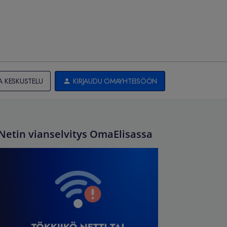
A KESKUSTELU
KIRJAUDU OMAYHTEISÖÖN
Netin vianselvitys OmaElisassa