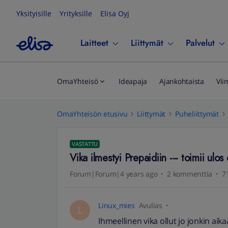
Yksityisille
Yrityksille
Elisa Oyj
Laitteet
Liittymät
Palvelut
OmaYhteisö
Ideapaja
Ajankohtaista
Vii
OmaYhteisön etusivu
Liittymät
Puheliittymät
VASTATTU
Vika ilmestyi Prepaidiin --- toimii ulos
Forum|Forum|4 years ago
2 kommenttia
7
Linux_mies
Avulias
L
Ihmeellinen vika ollut jo jonkin ai