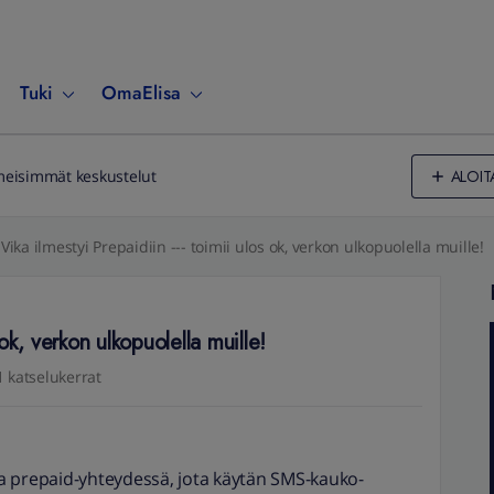
Tuki
OmaElisa
ALOIT
meisimmät keskustelut
Vika ilmestyi Prepaidiin --- toimii ulos ok, verkon ulkopuolella muille!
 ok, verkon ulkopuolella muille!
1 katselukerrat
kaa prepaid-yhteydessä, jota käytän SMS-kauko-