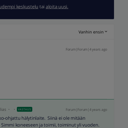
uudempi keskustelu
tai
aloita uusi.
Vanhin ensin
Forum|Forum|4 years ago
s
lias
Forum|Forum|4 years ago
VASTAUS
-ohjattu hälytinlaite. Siinä ei ole mitään
 Simmi koneeseen ja toimii, toiminut yli vuoden.