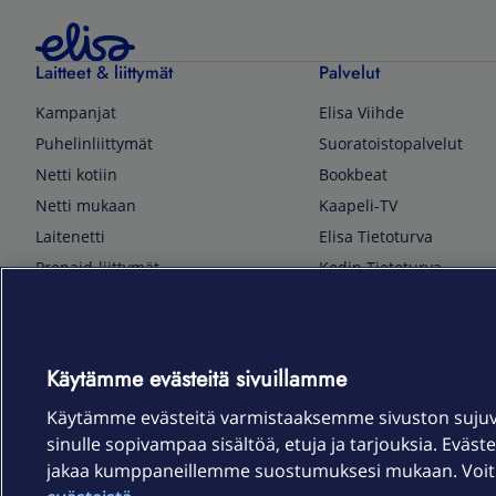
Laitteet & liittymät
Palvelut
Kampanjat
Elisa Viihde
Puhelinliittymät
Suoratoistopalvelut
Netti kotiin
Bookbeat
Netti mukaan
Kaapeli-TV
Laitenetti
Elisa Tietoturva
Prepaid-liittymät
Kodin Tietoturva
Puhelimet ja tarvikkeet
Mobiilivarmenne
Tietotekniikka
Kuka soittaa
Pelaaminen
Sähköpostipalvelu
Käytämme evästeitä sivuillamme
TV & audio
Elisa Kotiverkko
Käytämme evästeitä varmistaaksemme sivuston suju
Kodinkoneet
Elisa Pilvilinna
sinulle sopivampaa sisältöä, etuja ja tarjouksia. Eväste
Kamerat ja dronet
Elisa Laiteturva
jakaa kumppaneillemme suostumuksesi mukaan. Voit m
Kellot ja rannekkeet
Elisa Rinnakkaisliittymä