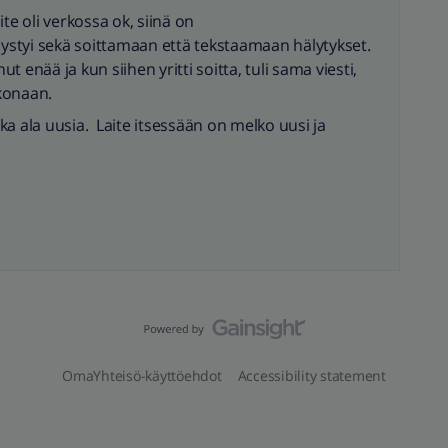
te oli verkossa ok, siinä on
 pystyi sekä soittamaan että tekstaamaan hälytykset.
 enää ja kun siihen yritti soitta, tuli sama viesti,
konaan.
vika ala uusia. Laite itsessään on melko uusi ja
OmaYhteisö-käyttöehdot
Accessibility statement