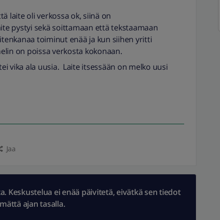
ä laite oli verkossa ok, siinä on
aite pystyi sekä soittamaan että tekstaamaan
tenkanaa toiminut enää ja kun siihen yritti
uhelin on poissa verkosta kokonaan.
ttei vika ala uusia. Laite itsessään on melko uusi
Jaa
 Keskustelua ei enää päivitetä, eivätkä sen tiedot
ämättä ajan tasalla.