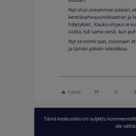
vuoden.
Nyt oli jo useamman päivän, ett
kenttävahvuusindikaattori ja l
hälytykset. Kauko-ohjaus ei kui
soitta, tuli sama viesti, kun p
Nyt se toimii taas, toivotaan e
ja tämän päivän tekniikkaa.
Tykkää
Tämä keskustelu on suljettu kommenteilta.
ole vältt