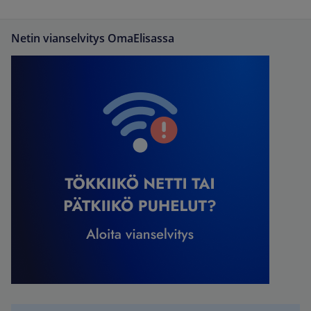
Netin vianselvitys OmaElisassa