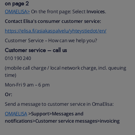
on page 2
OMAELISA>
On the front page: Select
Invoices
.
Contact Elisa's consumer customer service:
https://elisa.fi/asiakaspalvelu/yhteystiedot/en/
Customer Service – How can we help you?
Customer service – call us
010 190 240
(mobile call charge / local network charge, incl. queuing
time)​
Mon-Fri 9 am
–
6 pm
Or:
Send a message to customer service in OmaElisa:
OMAELISA
>Support>Messages and
notifications>Customer service messages>invoicing