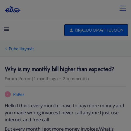
KIRJAUDU OMAYHTEISÖÖN
Puheliittymät
Why is my monthly bill higher than expected?
Forum|Forum|1 month ago
2 kommenttia
PaRez
P
Hello I think every month I have to pay more money and
you made wrong invoces.I never call anyone.I just use
internet and free call
But every month I got more money involces.What's