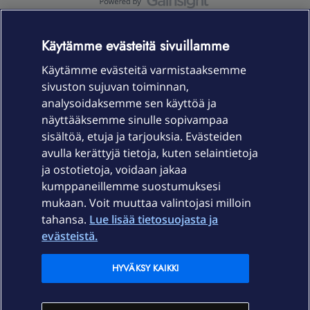
OmaYhteisö-käyttöehdot
Accessibility statement
Käytämme evästeitä sivuillamme
Käytämme evästeitä varmistaaksemme
sivuston sujuvan toiminnan,
Laitteet & liittymät
analysoidaksemme sen käyttöä ja
näyttääksemme sinulle sopivampaa
sisältöä, etuja ja tarjouksia. Evästeiden
Palvelut
avulla kerättyjä tietoja, kuten selaintietoja
ja ostotietoja, voidaan jakaa
Tuki
kumppaneillemme suostumuksesi
mukaan. Voit muuttaa valintojasi milloin
tahansa.
Lue lisää tietosuojasta ja
Ajankohtaista
evästeistä.
Elisa Oyj
HYVÄKSY KAIKKI
In English