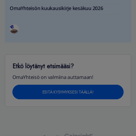
OmaYhteisön kuukausikirje kesäkuu 2026
Etkö löytänyt etsimääsi?
OmaYhteisö on valmiina auttamaan!
ESITÄ KYSYMYKSESI TÄÄLLÄ!