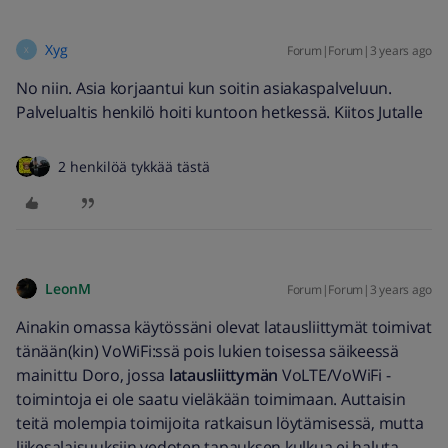
Xyg
Forum|Forum|3 years ago
X
No niin. Asia korjaantui kun soitin asiakaspalveluun.
Palvelualtis henkilö hoiti kuntoon hetkessä. Kiitos Jutalle
2 henkilöä tykkää tästä
LeonM
Forum|Forum|3 years ago
Ainakin omassa käytössäni olevat latausliittymät toimivat
tänään(kin) VoWiFi:ssä pois lukien toisessa säikeessä
mainittu Doro, jossa
latausliittymän
VoLTE/VoWiFi -
toimintoja ei ole saatu vieläkään toimimaan. Auttaisin
teitä molempia toimijoita ratkaisun löytämisessä, mutta
liikesalaisuuksiin vedoten tapauksen kulkua ei haluta