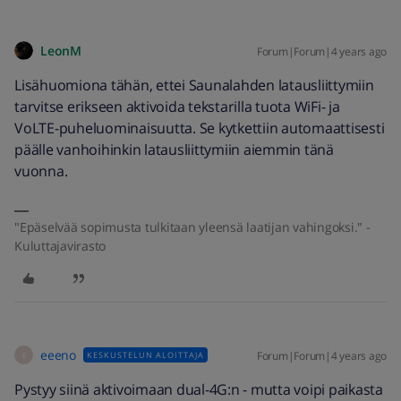
LeonM
Forum|Forum|4 years ago
Lisähuomiona tähän, ettei Saunalahden latausliittymiin
tarvitse erikseen aktivoida tekstarilla tuota WiFi- ja
VoLTE-puheluominaisuutta. Se kytkettiin automaattisesti
päälle vanhoihinkin latausliittymiin aiemmin tänä
vuonna.
"Epäselvää sopimusta tulkitaan yleensä laatijan vahingoksi." -
Kuluttajavirasto
eeeno
Forum|Forum|4 years ago
KESKUSTELUN ALOITTAJA
E
Pystyy siinä aktivoimaan dual-4G:n - mutta voipi paikasta