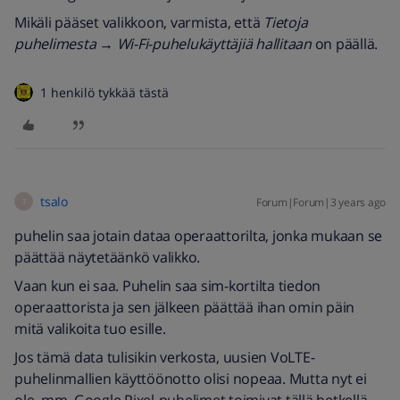
Mikäli pääset valikkoon, varmista, että
Tietoja
puhelimesta
→
Wi-Fi-puhelukäyttäjiä hallitaan
on päällä.
1 henkilö tykkää tästä
tsalo
Forum|Forum|3 years ago
T
puhelin saa jotain dataa operaattorilta, jonka mukaan se
päättää näytetäänkö valikko.
Vaan kun ei saa. Puhelin saa sim-kortilta tiedon
operaattorista ja sen jälkeen päättää ihan omin päin
mitä valikoita tuo esille.
Jos tämä data tulisikin verkosta, uusien VoLTE-
puhelinmallien käyttöönotto olisi nopeaa. Mutta nyt ei