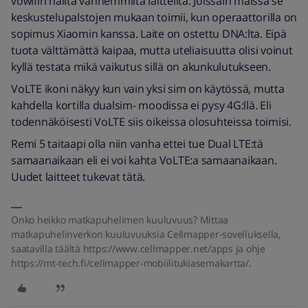
vowifin näiltä vanhemmilta laitteilta. Joissain maissa se
keskustelupalstojen mukaan toimii, kun operaattorilla on
sopimus Xiaomin kanssa. Laite on ostettu DNA:lta. Eipä
tuota välttämättä kaipaa, mutta uteliaisuutta olisi voinut
kyllä testata mikä vaikutus sillä on akunkulutukseen.
VoLTE ikoni näkyy kun vain yksi sim on käytössä, mutta
kahdella kortilla dualsim- moodissa ei pysy 4G:llä. Eli
todennäköisesti VoLTE siis oikeissa olosuhteissa toimisi.
Remi 5 taitaapi olla niin vanha ettei tue Dual LTE:tä
samaanaikaan eli ei voi kahta VoLTE:a samaanaikaan.
Uudet laitteet tukevat tätä.
Onko heikko matkapuhelimen kuuluvuus? Mittaa
matkapuhelinverkon kuuluvuuksia Cellmapper-sovelluksella,
saatavilla täältä https://www.cellmapper.net/apps ja ohje
https://mt-tech.fi/cellmapper-mobiilitukiasemakartta/.