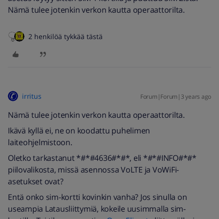
Nämä tulee jotenkin verkon kautta operaattorilta.
2 henkilöä tykkää tästä
irritus
Forum|Forum|3 years ago
Nämä tulee jotenkin verkon kautta operaattorilta.
Ikävä kyllä ei, ne on koodattu puhelimen
laiteohjelmistoon.
Oletko tarkastanut *#*#4636#*#*, eli *#*#INFO#*#*
piilovalikosta, missä asennossa VoLTE ja VoWiFi-
asetukset ovat?
Entä onko sim-kortti kovinkin vanha? Jos sinulla on
useampia Latausliittymiä, kokeile uusimmalla sim-