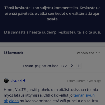
Tämä keskustelu on suljettu kommenteilta. Keskustelua
ei enää päivitetä, eivätkä sen tiedot ole välttämättä ajan
tasalla.
Etsi samasta aiheesta uudempi keskustelu
tai
aloita uusi.
38 kommenttia
Vanhin ensin
Forum|pagination.label 1 / 2
draakki
Forum|Forum|4 years ago
Hmm, VoLTE- ja wifi-puheluiden pitäisi tosissaan toimia
myös latausliittymissä. Olitko kokeillut jo
tämän sivun
ohjeiden
mukaan varmistaa että wifi-puhelut on sallittu