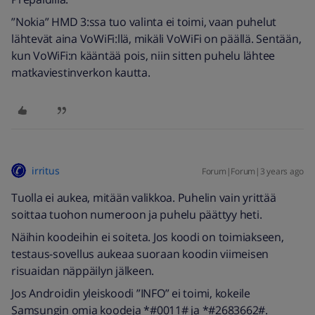
”Nokia” HMD 3:ssa tuo valinta ei toimi, vaan puhelut
lähtevät aina VoWiFi:llä, mikäli VoWiFi on päällä. Sentään,
kun VoWiFi:n kääntää pois, niin sitten puhelu lähtee
matkaviestinverkon kautta.
irritus
Forum|Forum|3 years ago
Tuolla ei aukea, mitään valikkoa. Puhelin vain yrittää
soittaa tuohon numeroon ja puhelu päättyy heti.
Näihin koodeihin ei soiteta. Jos koodi on toimiakseen,
testaus-sovellus aukeaa suoraan koodin viimeisen
risuaidan näppäilyn jälkeen.
Jos Androidin yleiskoodi ”INFO” ei toimi, kokeile
Samsungin omia koodeja *#0011# ja *#2683662#.