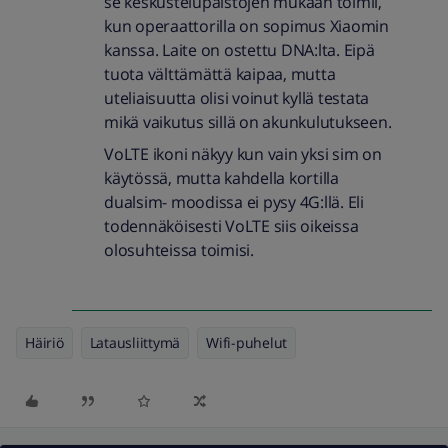
se keskustelupalstojen mukaan toimii,
kun operaattorilla on sopimus Xiaomin
kanssa. Laite on ostettu DNA:lta. Eipä
tuota välttämättä kaipaa, mutta
uteliaisuutta olisi voinut kyllä testata
mikä vaikutus sillä on akunkulutukseen.
VoLTE ikoni näkyy kun vain yksi sim on
käytössä, mutta kahdella kortilla
dualsim- moodissa ei pysy 4G:llä. Eli
todennäköisesti VoLTE siis oikeissa
olosuhteissa toimisi.
Häiriö
Latausliittymä
Wifi-puhelut