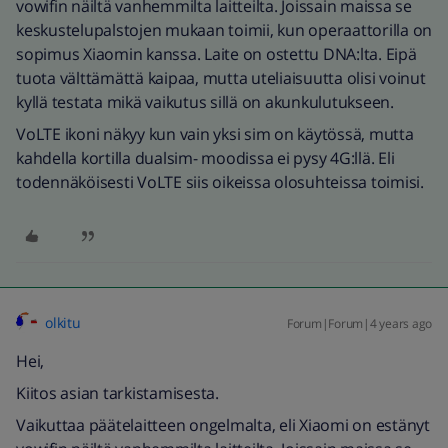
vowifin näiltä vanhemmilta laitteilta. Joissain maissa se
keskustelupalstojen mukaan toimii, kun operaattorilla on
sopimus Xiaomin kanssa. Laite on ostettu DNA:lta. Eipä
tuota välttämättä kaipaa, mutta uteliaisuutta olisi voinut
kyllä testata mikä vaikutus sillä on akunkulutukseen.
VoLTE ikoni näkyy kun vain yksi sim on käytössä, mutta
kahdella kortilla dualsim- moodissa ei pysy 4G:llä. Eli
todennäköisesti VoLTE siis oikeissa olosuhteissa toimisi.
olkitu
Forum|Forum|4 years ago
Hei,
Kiitos asian tarkistamisesta.
Vaikuttaa päätelaitteen ongelmalta, eli Xiaomi on estänyt