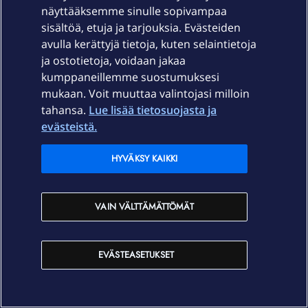
standardeissa. Piirikytkentäisten verkkojen osalta asia
näyttääksemme sinulle sopivampaa
käytännössä on juuri niin ja ei juurikaan ole mitään
sisältöä, etuja ja tarjouksia. Evästeiden
yhteensopivuusongelmia eri operaattoreiden verkoissa.
avulla kerättyjä tietoja, kuten selaintietoja
Miksi ihmeessä ei ole toimittu samalla tavalla 4G- ja 5G-
ja ostotietoja, voidaan jakaa
puheluiden kanssa , vaan kukin operaattori hämmentää
kumppaneillemme suostumuksesi
soppaa eikä valmista tule???
mukaan. Voit muuttaa valintojasi milloin
tahansa.
Lue lisää tietosuojasta ja
evästeistä.
Korttelikuitu VDSL
2 henkilöä tykkää tästä
HYVÄKSY KAIKKI
VAIN VÄLTTÄMÄTTÖMÄT
tsalo
Forum|Forum|3 years ago
T
EVÄSTEASETUKSET
Mikäli pääset valikkoon, varmista, että
Tietoja
puhelimesta
→
Wi-Fi-puhelukäyttäjiä hallitaan
on päällä.