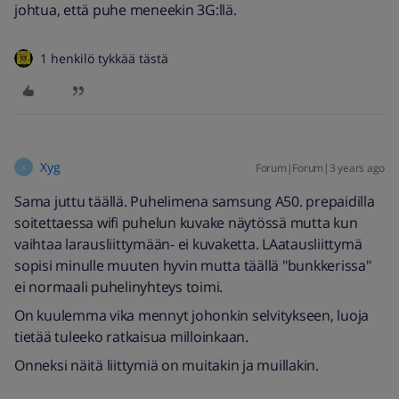
johtua, että puhe meneekin 3G:llä.
1 henkilö tykkää tästä
Xyg
Forum|Forum|3 years ago
X
Sama juttu täällä. Puhelimena samsung A50. prepaidilla
soitettaessa wifi puhelun kuvake näytössä mutta kun
vaihtaa larausliittymään- ei kuvaketta. LAatausliittymä
sopisi minulle muuten hyvin mutta täällä "bunkkerissa"
ei normaali puhelinyhteys toimi.
On kuulemma vika mennyt johonkin selvitykseen, luoja
tietää tuleeko ratkaisua milloinkaan.
Onneksi näitä liittymiä on muitakin ja muillakin.