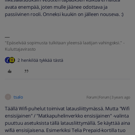
avata enempää, joten mulle jäänee odottava ja
passiivinen rooli. Onneksi kuukin on jälleen nouseva. :)
"Epäselvää sopimusta tulkitaan yleensä laatijan vahingoksi." -
Kuluttajavirasto
2 henkilöä tykkää tästä
tsalo
Forum|Forum|3 years ago
T
Täällä Wifi-puhelut toimivat latausliittymässä. Mutta "Wifi
ensisijainen" / "Matkapuhelinverkko ensisijainen" -valinta
puuttuu asetuksista tällä latausliittymällä. Se käyttää aina
wifiä ensisijaisena. Esimerkiksi Telia Prepaid-kortilla tuo