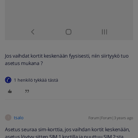
Jos vaihdat kortit keskenään fyysisesti, niin siirtyykö tuo
asetus mukana ?
1 henkilö tykkää tästä
tsalo
Forum|Forum|3 years ago
T
Asetus seuraa sim-korttia, jos vaihdan kortit keskenään,
asetus löytyy sitten SIM 1 kortilla ja puuttuu SIM 2:sta.