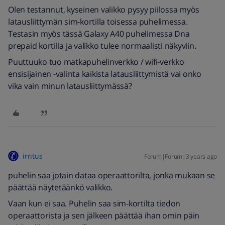
Olen testannut, kyseinen valikko pysyy piilossa myös
latausliittymän sim-kortilla toisessa puhelimessa.
Testasin myös tässä Galaxy A40 puhelimessa Dna
prepaid kortilla ja valikko tulee normaalisti näkyviin.
Puuttuuko tuo matkapuhelinverkko / wifi-verkko
ensisijainen -valinta kaikista latausliittymistä vai onko
vika vain minun latausliittymässä?
irritus
Forum|Forum|3 years ago
puhelin saa jotain dataa operaattorilta, jonka mukaan se
päättää näytetäänkö valikko.
Vaan kun ei saa. Puhelin saa sim-kortilta tiedon
operaattorista ja sen jälkeen päättää ihan omin päin