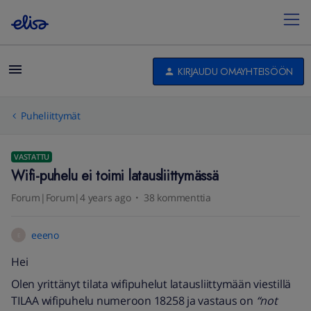
KIRJAUDU OMAYHTEISÖÖN
Puheliittymät
VASTATTU
Wifi-puhelu ei toimi latausliittymässä
Forum|Forum|4 years ago
38 kommenttia
eeeno
E
Hei
Olen yrittänyt tilata wifipuhelut latausliittymään viestillä
TILAA wifipuhelu numeroon 18258 ja vastaus on
“not