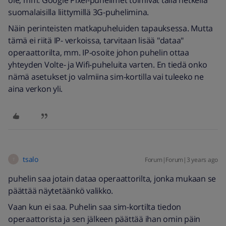
ole, mm. Google Pixel-puhelimet toimivat tällä hetkellä
suomalaisilla liittymillä 3G-puhelimina.
Näin perinteisten matkapuheluiden tapauksessa. Mutta
tämä ei riitä IP- verkoissa, tarvitaan lisää "dataa"
operaattorilta, mm. IP-osoite johon puhelin ottaa
yhteyden Volte- ja Wifi-puheluita varten. En tiedä onko
nämä asetukset jo valmiina sim-kortilla vai tuleeko ne
aina verkon yli.
tsalo
Forum|Forum|3 years ago
T
puhelin saa jotain dataa operaattorilta, jonka mukaan se
päättää näytetäänkö valikko.
Vaan kun ei saa. Puhelin saa sim-kortilta tiedon
operaattorista ja sen jälkeen päättää ihan omin päin