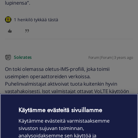
lupinensa”.
1 henkilö tykkää tästä
Sokrates
Forum|Forum|3 years ago
On toki olemassa oletus-IMS-profiili, joka toimii
useimpien operaattoreiden verkoissa.
Puhelinvalmistajat aktivoivat tuota kuitenkin hyvin
vastahakoisesti. Isot valmistajat ottavat VoLTE käyttöön
vasta, kun asiasta on sovittu operaattorin kanssa. Villit
pikkuvalmistajat voivat sitten aktivoida VoLTE:n ”omin
Käytämme evästeitä sivuillamme
lupinensa”.
Käytämme evästeitä varmistaaksemme
Sehän tässä todella kummastuttaakin , että sellaista
sivuston sujuvan toiminnan,
universaalia IMS-profiilia ei ole määrätty pakolliseksi
analysoidaksemme sen käyttöä ja