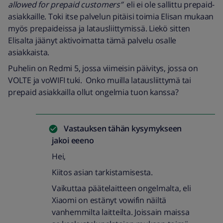
allowed for prepaid customers”
eli ei ole sallittu prepaid-
asiakkaille. Toki itse palvelun pitäisi toimia Elisan mukaan
myös prepaideissa ja latausliittymissä. Liekö sitten
Elisalta jäänyt aktivoimatta tämä palvelu osalle
asiakkaista.
Puhelin on Redmi 5, jossa viimeisin päivitys, jossa on
VOLTE ja voWIFI tuki. Onko muilla latausliittymä tai
prepaid asiakkailla ollut ongelmia tuon kanssa?
Vastauksen tähän kysymykseen
jakoi
eeeno
Hei,
Kiitos asian tarkistamisesta.
Vaikuttaa päätelaitteen ongelmalta, eli
Xiaomi on estänyt vowifin näiltä
vanhemmilta laitteilta. Joissain maissa