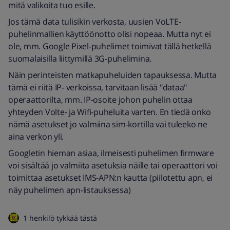
mitä valikoita tuo esille.
Jos tämä data tulisikin verkosta, uusien VoLTE-
puhelinmallien käyttöönotto olisi nopeaa. Mutta nyt ei
ole, mm. Google Pixel-puhelimet toimivat tällä hetkellä
suomalaisilla liittymillä 3G-puhelimina.
Näin perinteisten matkapuheluiden tapauksessa. Mutta
tämä ei riitä IP- verkoissa, tarvitaan lisää "dataa"
operaattorilta, mm. IP-osoite johon puhelin ottaa
yhteyden Volte- ja Wifi-puheluita varten. En tiedä onko
nämä asetukset jo valmiina sim-kortilla vai tuleeko ne
aina verkon yli.
Googletin hieman asiaa, ilmeisesti puhelimen firmware
voi sisältää jo valmiita asetuksia näille tai operaattori voi
toimittaa asetukset IMS-APN:n kautta (piilotettu apn, ei
näy puhelimen apn-listauksessa)
1 henkilö tykkää tästä