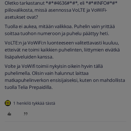
Oletko tarkastanut *#*#4636#*#*, eli *#*#INFO#*#*
piilovalikosta, missä asennossa VoLTE ja VoWiFi-
asetukset ovat?
Tuolla ei aukea, mitään valikkoa. Puhelin vain yrittää
soittaa tuohon numeroon ja puhelu päättyy heti.
VoLTE:n ja VoWiFi:n luonteeseen valitettavasti kuuluu,
etteivät ne toimi kaikkien puhelinten, liittymien eivätkä
lisäpalveluiden kanssa.
Volte ja VoWifi toimii nykyisin oikein hyvin tällä
puhelimella. Olisin vain halunnut laittaa
matkapuhelinverkon ensisijaiseksi, kuten on mahdollista
tuolla Telia Prepaidilla.
1 henkilö tykkää tästä