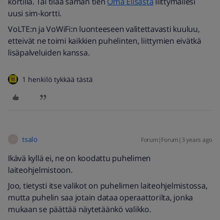
kortilla. Tai tilaa saman tien
Oma Elisasta
liittymällesi
uusi sim-kortti.
VoLTE:n ja VoWiFi:n luonteeseen valitettavasti kuuluu,
etteivät ne toimi kaikkien puhelinten, liittymien eivätkä
lisäpalveluiden kanssa.
1 henkilö tykkää tästä
tsalo
Forum|Forum|3 years ago
T
Ikävä kyllä ei, ne on koodattu puhelimen
laiteohjelmistoon.
Joo, tietysti itse valikot on puhelimen laiteohjelmistossa,
mutta puhelin saa jotain dataa operaattorilta, jonka
mukaan se päättää näytetäänkö valikko.