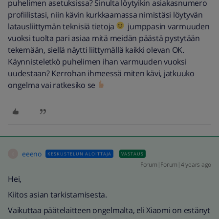
puhelimen asetuksissa? Sinulta löytyikin asiakasnumero
profiilistasi, niin kävin kurkkaamassa nimistäsi löytyvän
latausliittymän teknisiä tietoja
jumppasin varmuuden
vuoksi tuolta pari asiaa mitä meidän päästä pystytään
tekemään, siellä näytti liittymällä kaikki olevan OK.
Käynnisteletkö puhelimen ihan varmuuden vuoksi
uudestaan? Kerrohan ihmeessä miten kävi, jatkuuko
ongelma vai ratkesiko se
eeeno
KESKUSTELUN ALOITTAJA
VASTAUS
E
Forum|Forum|4 years ago
Hei,
Kiitos asian tarkistamisesta.
Vaikuttaa päätelaitteen ongelmalta, eli Xiaomi on estänyt