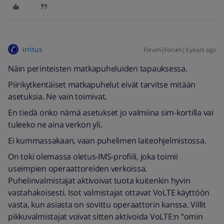
irritus
Forum|Forum|3 years ago
Näin perinteisten matkapuheluiden tapauksessa.
Piirikytkentäiset matkapuhelut eivät tarvitse mitään
asetuksia. Ne vain toimivat.
En tiedä onko nämä asetukset jo valmiina sim-kortilla vai
tuleeko ne aina verkon yli.
Ei kummassakaan, vaan puhelimen laiteohjelmistossa.
On toki olemassa oletus-IMS-profiili, joka toimii
useimpien operaattoreiden verkoissa.
Puhelinvalmistajat aktivoivat tuota kuitenkin hyvin
vastahakoisesti. Isot valmistajat ottavat VoLTE käyttöön
vasta, kun asiasta on sovittu operaattorin kanssa. Villit
pikkuvalmistajat voivat sitten aktivoida VoLTE:n ”omin