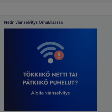
Netin vianselvitys OmaElisassa