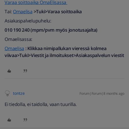
Varaa soittoaika OmaElisassa
Tai:
Omaelisa
>Tuki>Varaa soittoaika
Asiakaspalvelupuhelu:
010 190 240 (mpm/pvm myös jonotusajalta)​
Omaelisassa:
Omaelisa
: Klikkaa nimipallukan vieressä kolmea
viivaa>Tuki>Viestit ja ilmoitukset>Asiakaspalvelun viestit
tontze
Forum|Forum|8 months ago
Ei tiedolla, ei taidolla, vaan tuurilla.