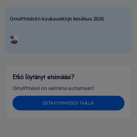
OmaYhteisön kuukausikirje kesäkuu 2026
Etkö löytänyt etsimääsi?
OmaYhteisö on valmiina auttamaan!
ESITÄ KYSYMYKSESI TÄÄLLÄ!