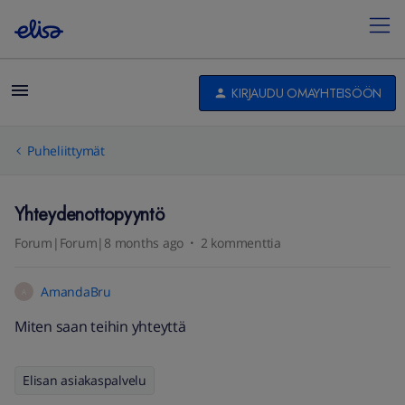
KIRJAUDU OMAYHTEISÖÖN
Puheliittymät
Yhteydenottopyyntö
Forum|Forum|8 months ago
2 kommenttia
AmandaBru
A
Miten saan teihin yhteyttä
Elisan asiakaspalvelu