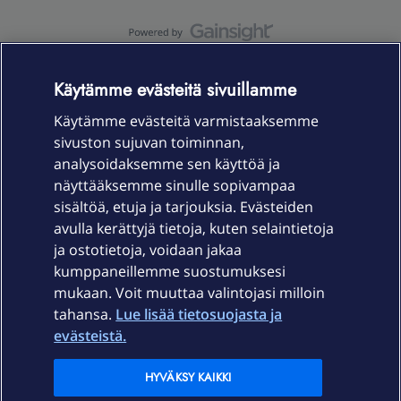
OmaYhteisö-käyttöehdot
Accessibility statement
Käytämme evästeitä sivuillamme
Käytämme evästeitä varmistaaksemme
sivuston sujuvan toiminnan,
Laitteet & liittymät
analysoidaksemme sen käyttöä ja
näyttääksemme sinulle sopivampaa
sisältöä, etuja ja tarjouksia. Evästeiden
Palvelut
avulla kerättyjä tietoja, kuten selaintietoja
ja ostotietoja, voidaan jakaa
Tuki
kumppaneillemme suostumuksesi
mukaan. Voit muuttaa valintojasi milloin
tahansa.
Lue lisää tietosuojasta ja
Ajankohtaista
evästeistä.
Elisa Oyj
HYVÄKSY KAIKKI