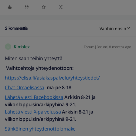
2 kommenttia
Vanhin ensin
Kimblez
Forum|Forum|8 months ago
K
Miten saan teihin yhteyttä
Vaihtoehtoja yhteydenottoon:
https://elisa.fi/asiakaspalvelu/yhteystiedot/
Chat Omaelisassa
ma-pe 8-18
Lähetä viesti Facebookissa
Arkisin 8-21 ja
viikonloppuisin/arkipyhinä 9-21.
Lähetä viesti X-palvelussa
Arkisin 8-21 ja
viikonloppuisin/arkipyhinä 9-21.
Sähköinen yhteydenottolomake