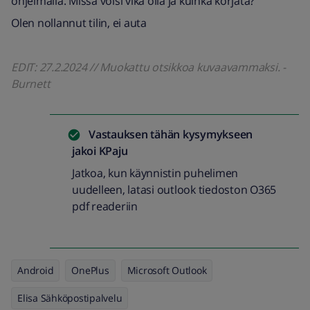
ohjelmalla. Missä voisi vika olla ja kuinka korjata?
Olen nollannut tilin, ei auta
EDIT: 27.2.2024 // Muokattu otsikkoa kuvaavammaksi. -
Burnett
Vastauksen tähän kysymykseen
jakoi
KPaju
Jatkoa, kun käynnistin puhelimen
uudelleen, latasi outlook tiedoston O365
pdf readeriin
Android
OnePlus
Microsoft Outlook
Elisa Sähköpostipalvelu