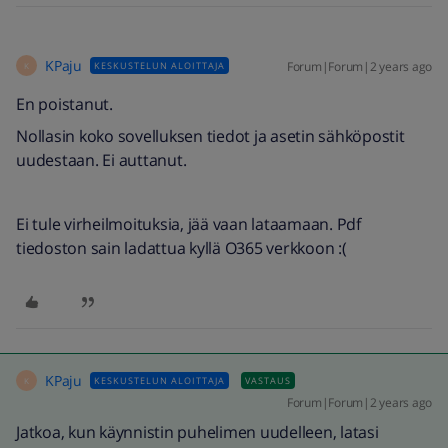
KPaju
Forum|Forum|2 years ago
KESKUSTELUN ALOITTAJA
K
En poistanut.
Nollasin koko sovelluksen tiedot ja asetin sähköpostit
uudestaan. Ei auttanut.
Ei tule virheilmoituksia, jää vaan lataamaan. Pdf
tiedoston sain ladattua kyllä O365 verkkoon :(
KPaju
KESKUSTELUN ALOITTAJA
VASTAUS
K
Forum|Forum|2 years ago
Jatkoa, kun käynnistin puhelimen uudelleen, latasi