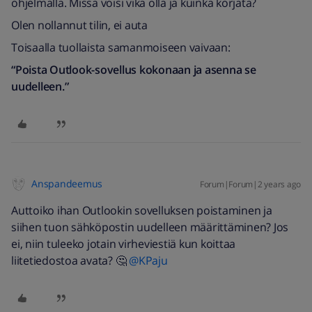
ohjelmalla. Missä voisi vika olla ja kuinka korjata?
Olen nollannut tilin, ei auta
Toisaalla tuollaista samanmoiseen vaivaan:
“Poista Outlook-sovellus kokonaan ja asenna se
uudelleen.”
Anspandeemus
Forum|Forum|2 years ago
Auttoiko ihan Outlookin sovelluksen poistaminen ja
siihen tuon sähköpostin uudelleen määrittäminen? Jos
ei, niin tuleeko jotain virheviestiä kun koittaa
liitetiedostoa avata? 🤔
@KPaju