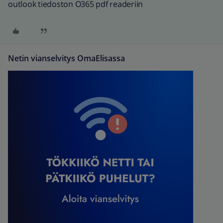
outlook tiedoston O365 pdf readeriin
Netin vianselvitys OmaElisassa