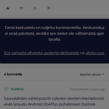
Tämä keskustelu on suljettu kommenteilta. Keskustelua
ei enää päivitetä, eivätkä sen tiedot ole välttämättä ajan
tasalla.
Etsi samasta aiheesta uudempi keskustelu
tai
aloita uusi.
4 kommenttia
Vanhin ensin
Kimblez
Forum|Forum|2 years ago
K
Saunalahden sähköpostiin tulevien viestien liitetiedostot
eivät lataudu Android OnePlus puhelimeen Outlook