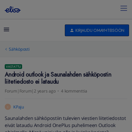
KIRJAUDU OMAYHTEISÖÖN
Sähköposti
VASTATTU
Android outlook ja Saunalahden sähköpostin
liitetiedosto ei lataudu
Forum|Forum|2 years ago
4 kommenttia
KPaju
K
Saunalahden sähköpostiin tulevien viestien liitetiedostot
eivät lataudu Android OnePlus puhelimeen Outlook