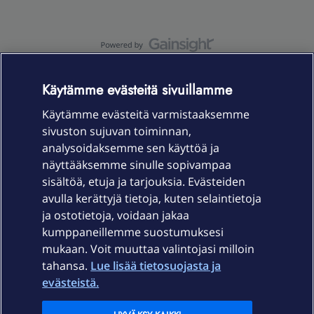
OmaYhteisö-käyttöehdot
Accessibility statement
Käytämme evästeitä sivuillamme
Käytämme evästeitä varmistaaksemme
sivuston sujuvan toiminnan,
Laitteet & liittymät
analysoidaksemme sen käyttöä ja
näyttääksemme sinulle sopivampaa
sisältöä, etuja ja tarjouksia. Evästeiden
Palvelut
avulla kerättyjä tietoja, kuten selaintietoja
ja ostotietoja, voidaan jakaa
Tuki
kumppaneillemme suostumuksesi
mukaan. Voit muuttaa valintojasi milloin
tahansa.
Lue lisää tietosuojasta ja
Ajankohtaista
evästeistä.
Elisa Oyj