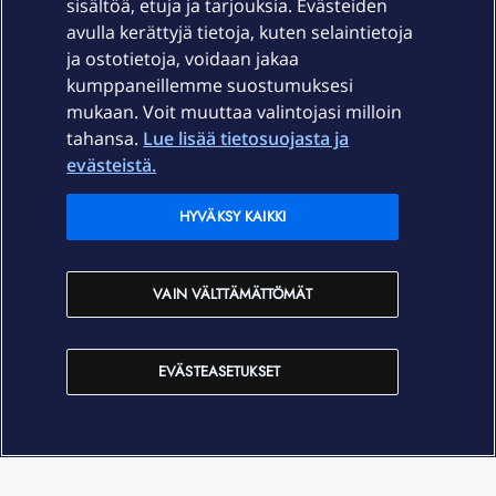
sisältöä, etuja ja tarjouksia. Evästeiden
Palvelut
avulla kerättyjä tietoja, kuten selaintietoja
ja ostotietoja, voidaan jakaa
Tuki
kumppaneillemme suostumuksesi
mukaan. Voit muuttaa valintojasi milloin
tahansa.
Lue lisää tietosuojasta ja
Ajankohtaista
evästeistä.
Elisa Oyj
HYVÄKSY KAIKKI
In English
VAIN VÄLTTÄMÄTTÖMÄT
På Svenska
EVÄSTEASETUKSET
Sopimusehdot
Tietosuoja
Saavutettavuus
Evästeasetukset
Tekijänoikeudet © 2026 Elisa Oyj.