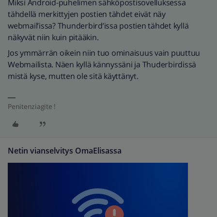
Miksi Android-puhelimen sähköpostisovelluksessa
tähdellä merkittyjen postien tähdet eivät näy
webmail’issa? Thunderbird’issa postien tähdet kyllä
näkyvät niin kuin pitääkin.
Jos ymmärrän oikein niin tuo ominaisuus vain puuttuu
Webmailista. Näen kyllä kännyssäni ja Thuderbirdissä
mistä kyse, mutten ole sitä käyttänyt.
Penitenziagite !
Netin vianselvitys OmaElisassa