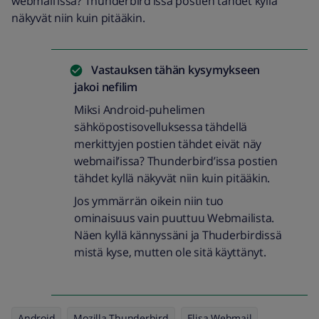
webmail’issa? Thunderbird’issa postien tähdet kyllä
näkyvät niin kuin pitääkin.
Vastauksen tähän kysymykseen
jakoi
nefilim
Miksi Android-puhelimen
sähköpostisovelluksessa tähdellä
merkittyjen postien tähdet eivät näy
webmail’issa? Thunderbird’issa postien
tähdet kyllä näkyvät niin kuin pitääkin.
Jos ymmärrän oikein niin tuo
ominaisuus vain puuttuu Webmailista.
Näen kyllä kännyssäni ja Thuderbirdissä
mistä kyse, mutten ole sitä käyttänyt.
Android
Mozilla Thunderbird
Elisa Webmail