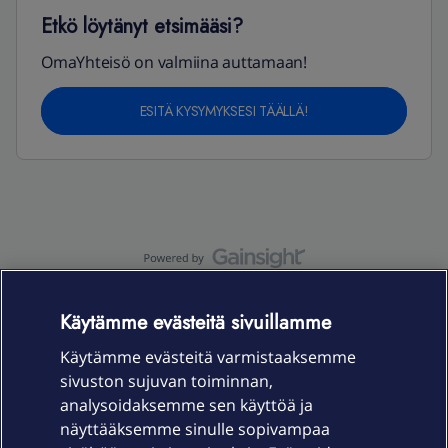
Etkö löytänyt etsimääsi?
OmaYhteisö on valmiina auttamaan!
ESITÄ KYSYMYKSESI TÄÄLLÄ!
OmaYhteisö-käyttöehdot
Accessibility statement
Käytämme evästeitä sivuillamme
Käytämme evästeitä varmistaaksemme
sivuston sujuvan toiminnan,
Laitteet & liittymät
analysoidaksemme sen käyttöä ja
näyttääksemme sinulle sopivampaa