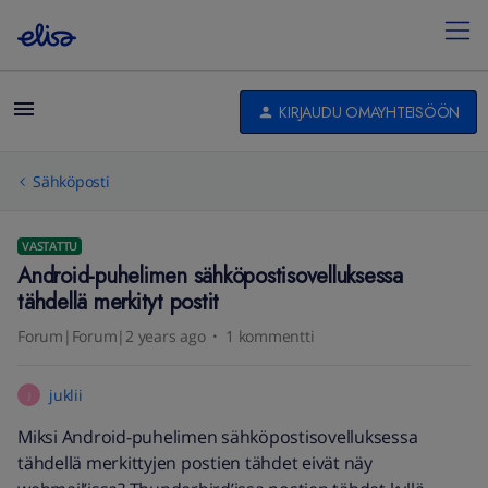
KIRJAUDU OMAYHTEISÖÖN
Sähköposti
VASTATTU
Android-puhelimen sähköpostisovelluksessa
tähdellä merkityt postit
Forum|Forum|2 years ago
1 kommentti
juklii
J
Miksi Android-puhelimen sähköpostisovelluksessa
tähdellä merkittyjen postien tähdet eivät näy