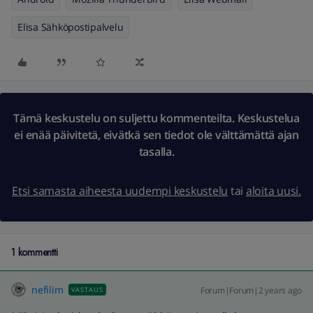
Elisa Sähköpostipalvelu
Tämä keskustelu on suljettu kommenteilta. Keskustelua
ei enää päivitetä, eivätkä sen tiedot ole välttämättä ajan
tasalla.
Etsi samasta aiheesta uudempi keskustelu
tai
aloita uusi.
1 kommentti
nefilim
Forum|Forum|2 years ago
VASTAUS