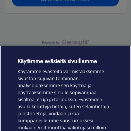
OmaYhteisö-käyttöehdot
Accessibility statement
Käytämme evästeitä sivuillamme
Käytämme evästeitä varmistaaksemme
sivuston sujuvan toiminnan,
Laitteet & liittymät
analysoidaksemme sen käyttöä ja
näyttääksemme sinulle sopivampaa
sisältöä, etuja ja tarjouksia. Evästeiden
Palvelut
avulla kerättyjä tietoja, kuten selaintietoja
ja ostotietoja, voidaan jakaa
Tuki
kumppaneillemme suostumuksesi
mukaan. Voit muuttaa valintojasi milloin