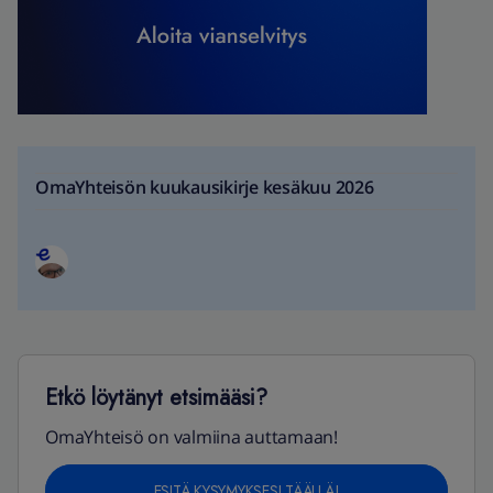
OmaYhteisön kuukausikirje kesäkuu 2026
Etkö löytänyt etsimääsi?
OmaYhteisö on valmiina auttamaan!
ESITÄ KYSYMYKSESI TÄÄLLÄ!