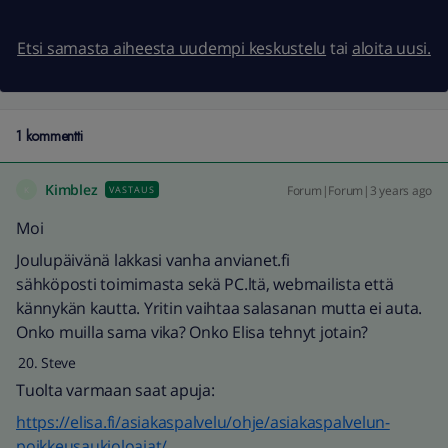
Etsi samasta aiheesta uudempi keskustelu
tai
aloita uusi.
1 kommentti
Kimblez
Forum|Forum|3 years ago
VASTAUS
K
Moi
Joulupäivänä lakkasi vanha anvianet.fi
sähköposti toimimasta sekä PC.ltä, webmailista että
kännykän kautta. Yritin vaihtaa salasanan mutta ei auta.
Onko muilla sama vika? Onko Elisa tehnyt jotain?
Steve
Tuolta varmaan saat apuja:
https://elisa.fi/asiakaspalvelu/ohje/asiakaspalvelun-
poikkeusaukioloajat/