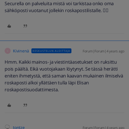
Securella on palveluita mistä voi tarkistaa onko oma
sähköposti vuotanut jollekin roskapostilistalle. 👍🏼
Kivinenä
Forum|Forum|4 years ago
KESKUSTELUN ALOITTAJA
K
Hmm. Kaikki mainos- ja viestintäasetukset on ruksittu
pois päältä. Eikä vuotojakaan löytynyt. Se tässä herätti
eniten ihmetystä, että saman kaavan mukainen ilmiselvä
roskaposti alkoi yllättäen tulla läpi Elisan
roskapostisuodattimesta.
tontze
Forum|Forum|4 years ago