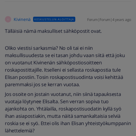
Kivinenä
Forum|Forum|4 years ago
KESKUSTELUN ALOITTAJA
K
Tälläisiä nämä maksulliset sähköpostit ovat.
Oliko viestisi sarkasmia? No oli tai ei niin
maksullisuudesta se ei tasan johdu vaan siitä että joku
on vuotanut Kivinenän sähköpostiosoitteen
roskapostittajille. Itselleni ei sellasta roskapostia tule
Elisan postiin. Tosin roskapostisuodinta voisi kehittää
paremmaksi jos se kerran vuotaa.
Jos osoite on jostain vuotanut, niin siinä tapauksesta
vuotaja löytynee Elisalta. Sen verran sopiva tuo
ajankohta on. Yhtälailla, roskapostisuodatin kyllä syö
ihan asiapostiakin, mutta näitä samankaltaisia selviä
roskia se ei syö. Ettei olis ihan Elisan yhteistyökumppanin
lähettelemiä?