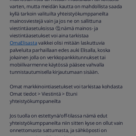
varten, mutta meidän kautta on mahdollista saada
kyllä tarkoin valituilta yhteistyökumppaneilta
mainosviestejä vain ja jos ne on sallittuna
viestintäasetuksissa 🤔 nämä mainos- ja
viestintäasetukset voi aina tarkistaa
OmaElisasta
vaikkei olisi mitään laskuttuvia
palveluita parhaillaan edes auki Elisalla, koska
jokainen jolla on verkkopankkitunnukset tai
mobiilivarmenne käytössä pääsee vahvalla
tunnistautumisella kirjautumaan sisään.
Omat markkinointiasetukset voi tarkistaa kohdasta
Omat tiedot > Viestintä > Etuni
yhteistyökumppaneilta
Jos tuolla on estettynä/off-tilassa nämä edut
yhteistyökumppaneilta niin sitten kyse on ollut vain
onnettomasta sattumasta, ja sähköposti on