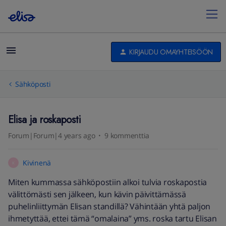
KIRJAUDU OMAYHTEISÖÖN
Sähköposti
Elisa ja roskaposti
Forum|Forum|4 years ago
9 kommenttia
Kivinenä
K
Miten kummassa sähköpostiin alkoi tulvia roskapostia
välittömästi sen jälkeen, kun kävin päivittämässä
puhelinliittymän Elisan standillä? Vähintään yhtä paljon
ihmetyttää, ettei tämä “omalaina” yms. roska tartu Elisan