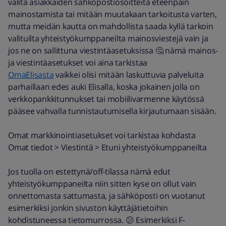
välitä asiakkaiden sähköpostiosoitteita eteenpäin
mainostamista tai mitään muutakaan tarkoitusta varten,
mutta meidän kautta on mahdollista saada kyllä tarkoin
valituilta yhteistyökumppaneilta mainosviestejä vain ja
jos ne on sallittuna viestintäasetuksissa 🤔 nämä mainos-
ja viestintäasetukset voi aina tarkistaa
OmaElisasta
vaikkei olisi mitään laskuttuvia palveluita
parhaillaan edes auki Elisalla, koska jokainen jolla on
verkkopankkitunnukset tai mobiilivarmenne käytössä
pääsee vahvalla tunnistautumisella kirjautumaan sisään.
Omat markkinointiasetukset voi tarkistaa kohdasta
Omat tiedot > Viestintä > Etuni yhteistyökumppaneilta
Jos tuolla on estettynä/off-tilassa nämä edut
yhteistyökumppaneilta niin sitten kyse on ollut vain
onnettomasta sattumasta, ja sähköposti on vuotanut
esimerkiksi jonkin sivuston käyttäjätietoihin
kohdistuneessa tietomurrossa. 😕 Esimerkiksi F-