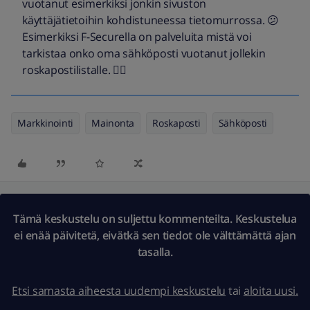
vuotanut esimerkiksi jonkin sivuston
käyttäjätietoihin kohdistuneessa tietomurrossa. 😕
Esimerkiksi F-Securella on palveluita mistä voi
tarkistaa onko oma sähköposti vuotanut jollekin
roskapostilistalle. 👍🏼
Markkinointi
Mainonta
Roskaposti
Sähköposti
Tämä keskustelu on suljettu kommenteilta. Keskustelua
ei enää päivitetä, eivätkä sen tiedot ole välttämättä ajan
tasalla.
Etsi samasta aiheesta uudempi keskustelu
tai
aloita uusi.