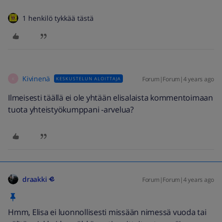
1 henkilö tykkää tästä
Kivinenä
Forum|Forum|4 years ago
KESKUSTELUN ALOITTAJA
K
Ilmeisesti täällä ei ole yhtään elisalaista kommentoimaan
tuota yhteistyökumppani -arvelua?
draakki
Forum|Forum|4 years ago
Hmm, Elisa ei luonnollisesti missään nimessä vuoda tai