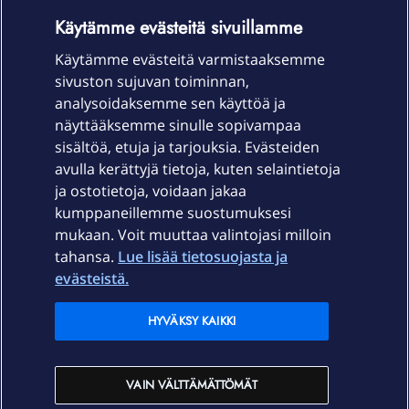
OmaYhteisö-käyttöehdot
Accessibility statement
Käytämme evästeitä sivuillamme
Käytämme evästeitä varmistaaksemme
sivuston sujuvan toiminnan,
Laitteet & liittymät
analysoidaksemme sen käyttöä ja
näyttääksemme sinulle sopivampaa
sisältöä, etuja ja tarjouksia. Evästeiden
Palvelut
avulla kerättyjä tietoja, kuten selaintietoja
ja ostotietoja, voidaan jakaa
Tuki
kumppaneillemme suostumuksesi
mukaan. Voit muuttaa valintojasi milloin
tahansa.
Lue lisää tietosuojasta ja
Ajankohtaista
evästeistä.
Elisa Oyj
HYVÄKSY KAIKKI
In English
VAIN VÄLTTÄMÄTTÖMÄT