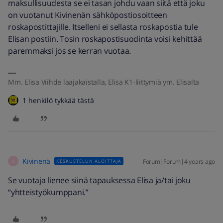
maksullisuudesta se ei tasan johdu vaan siitä että joku
on vuotanut Kivinenän sähköpostiosoitteen
roskapostittajille. Itselleni ei sellasta roskapostia tule
Elisan postiin. Tosin roskapostisuodinta voisi kehittää
paremmaksi jos se kerran vuotaa.
Mm. Elisa Viihde laajakaistalla, Elisa K1-liittymiä ym. Elisalta
1 henkilö tykkää tästä
Kivinenä
Forum|Forum|4 years ago
KESKUSTELUN ALOITTAJA
K
Se vuotaja lienee siinä tapauksessa Elisa ja/tai joku
“yhtteistyökumppani.”