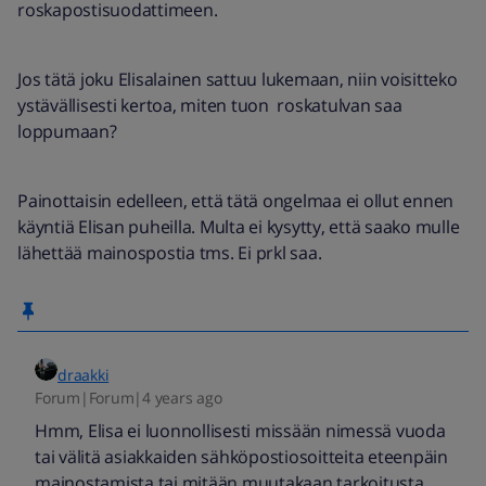
roskapostisuodattimeen.
Jos tätä joku Elisalainen sattuu lukemaan, niin voisitteko
ystävällisesti kertoa, miten tuon roskatulvan saa
loppumaan?
Painottaisin edelleen, että tätä ongelmaa ei ollut ennen
käyntiä Elisan puheilla. Multa ei kysytty, että saako mulle
lähettää mainospostia tms. Ei prkl saa.
draakki
Forum|Forum|4 years ago
Hmm, Elisa ei luonnollisesti missään nimessä vuoda
tai välitä asiakkaiden sähköpostiosoitteita eteenpäin
mainostamista tai mitään muutakaan tarkoitusta