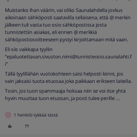
Muistanko ihan väärin, vai oliko Saunalahdella joskus
aikoinaan sähköposti saatavilla sellaisena, että @ merkin
jälkeen tuli vasta tuo osio sähköpostissa josta
tunnistettiin asiakas, eli ennen @ merkkiä
sähköpostiosoitteeseen pystyi kirjoittamaan mitä vaan.
Eli siis vaikkapa tyyliin
“epaluotettavan.sivuston.nimi@tunnisteosio.saunalahti.f
i”
Tällä tyylillähän vuotokohteen saisi helposti kiinni, jos
vain jaksaisi tuota etuosaa joka paikkaan erikseen laitella.
Tosin, jos tuon spammaaja hoksaa niin se voi itse yhtä
hyvin muuttaa tuon etuosan, ja posti tulee perille …
1 henkilö tykkää tästä
K