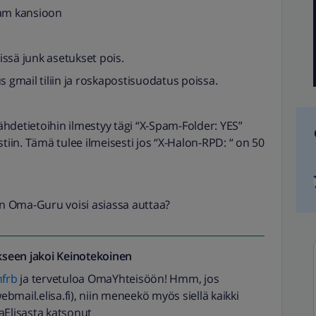
am kansioon
issä junk asetukset pois.
 gmail tiliin ja roskapostisuodatus poissa.
ähdetietoihin ilmestyy tägi “X-Spam-Folder: YES”
tiin. Tämä tulee ilmeisesti jos “X-Halon-RPD: “ on 50
ten Oma-Guru voisi asiassa auttaa?
seen jakoi
Keinotekoinen
frb
ja tervetuloa OmaYhteisöön! Hmm, jos
bmail.elisa.fi), niin meneekö myös siellä kaikki
aElisasta katsonut