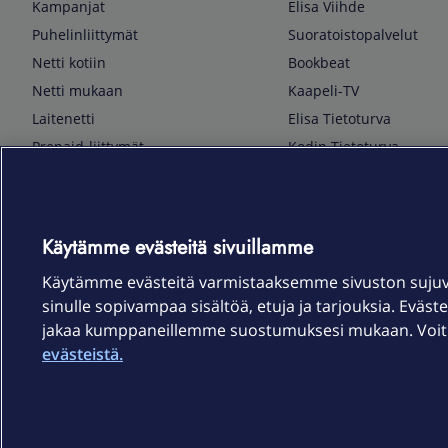
Kampanjat
Elisa Viihde
Puhelinliittymät
Suoratoistopalvelut
Netti kotiin
Bookbeat
Netti mukaan
Kaapeli-TV
Laitenetti
Elisa Tietoturva
Prepaid-liittymät
Kodin Tietoturva
Puhelimet ja tarvikkeet
Mobiilivarmenne
Tietotekniikka
Kuka soittaa
Pelaaminen
Sähköpostipalvelu
Käytämme evästeitä sivuillamme
TV & audio
Elisa Kotiverkko
Käytämme evästeitä varmistaaksemme sivuston suju
Kodinkoneet
Elisa Pilvilinna
sinulle sopivampaa sisältöä, etuja ja tarjouksia. Eväste
Kamerat ja dronet
Elisa Laiteturva
jakaa kumppaneillemme suostumuksesi mukaan. Voit m
Kellot ja rannekkeet
Elisa Rinnakkaisliittymä
evästeistä.
Älykoti
Elisa Kotiturva -hälytys
Elisa Vaihtoetu
Elisa Kotiakku
Sopimusehdot
Tietosuoja
Saavutettavuus
Evästeasetukset
Tekijänoikeud