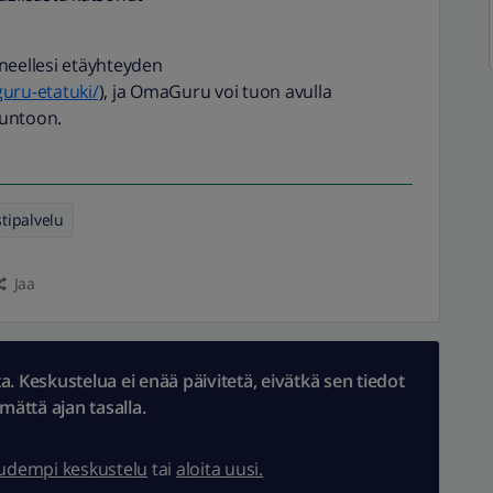
eellesi etäyhteyden
uru-etatuki/
), ja OmaGuru voi tuon avulla
kuntoon.
tipalvelu
Jaa
 Keskustelua ei enää päivitetä, eivätkä sen tiedot
ämättä ajan tasalla.
uudempi keskustelu
tai
aloita uusi.