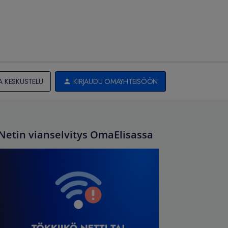
A KESKUSTELU
KIRJAUDU OMAYHTEISÖÖN
Netin vianselvitys OmaElisassa