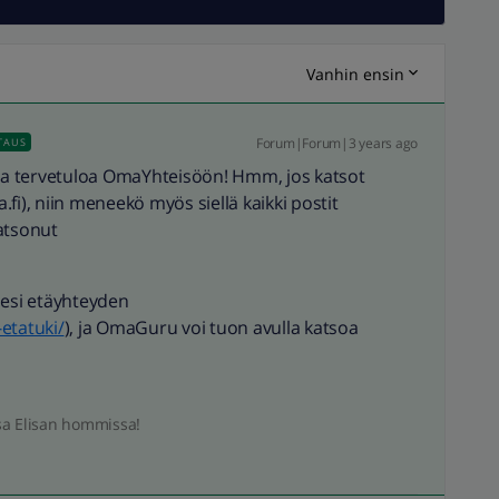
Vanhin ensin
Forum|Forum|3 years ago
TAUS
ja tervetuloa OmaYhteisöön! Hmm, jos katsot
fi), niin meneekö myös siellä kaikki postit
katsonut
esi etäyhteyden
etatuki/
), ja OmaGuru voi tuon avulla katsoa
sa Elisan hommissa!