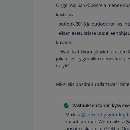
Ongelma: Sähköposteja menee sp
käytössä:
outlook 2013 ja outlook for ios. nä
elisan asetuksissa uudelleenohjaus
kuvaus:
elisan laatikkoon jäävien postien l
joka ei välity gmailiin menevään pos
tai yli?
Miksi siis postini suodattuvat? Mi
Vastauksen tähän kysymyk
Moikka
@sdfrnetbgfgdnnfdgdn
katsot suoraan Webmailista (we
postit roskapostiin? Olitko Om