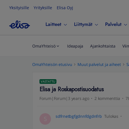
Yksityisille
Yrityksille
Elisa Oyj
Laitteet
Liittymät
Palvelut
OmaYhteisö
Ideapaja
Ajankohtaista
Vii
OmaYhteisön etusivu
Muut palvelut ja aiheet
S
VASTATTU
Elisa ja Roskapostisuodatus
Forum|Forum|3 years ago
2 kommenttia
7
sdfrnetbgfgdnnfdgdnfrb
Tulokas
S