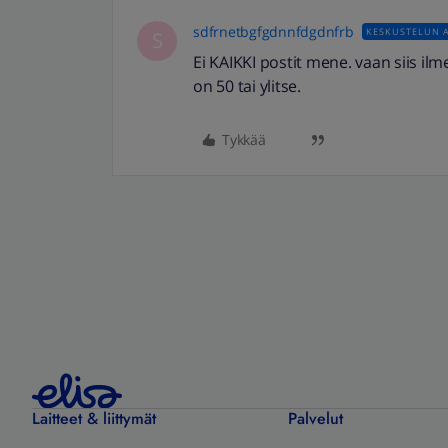
sdfrnetbgfgdnnfdgdnfrb
KESKUSTELUN A
S
Ei KAIKKI postit mene. vaan siis i
on 50 tai ylitse.
Tykkää
Laitteet & liittymät
Palvelut