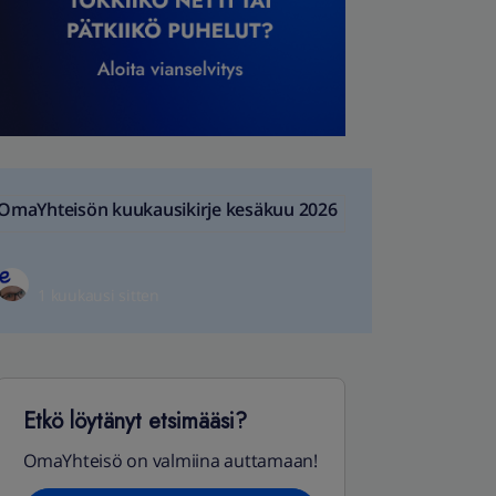
OmaYhteisön kuukausikirje kesäkuu 2026
1 kuukausi sitten
Etkö löytänyt etsimääsi?
OmaYhteisö on valmiina auttamaan!