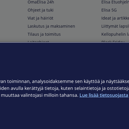
OmaElisa 24h
Elisa Etuohje
Ohjeet ja tuki
Elisa 5G
Viat ja häiriöt
Ideat ja artikke
Laskutus ja maksaminen
Liittymät lapsi
Tilaus ja toimitus
Kellopuhelin l
Laiteohjeet
Black Friday
Asiakaspalvelun yhteystiedot
Huippuetuja El
Soita Omagurulle
OmaYhteisö
Myymälät ja myyntipisteet
van toiminnan, analysoidaksemme sen käyttöä ja näyttääk
Kuuluvuuskartta
iden avulla kerättyjä tietoja, kuten selaintietoja ja ostotieto
Asiakastiedotteet
uuttaa valintojasi milloin tahansa.
Lue lisää tietosuojasta 
t
OmaElisa-sovellus
järjestelmä
Kirjaudu sähköpostiin
et © 2026 Elisa Oyj.