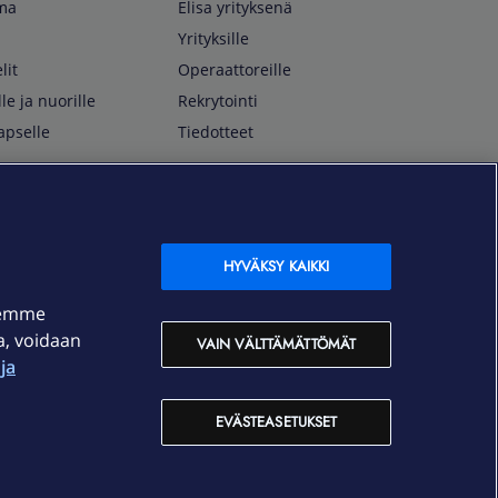
lma
Elisa yrityksenä
Yrityksille
lit
Operaattoreille
lle ja nuorille
Rekrytointi
apselle
Tiedotteet
In English
isan asiakkaille
Customer Service
OmaElisa Self Service
HYVÄKSY KAIKKI
Moving to Finland
semme
Elisa Corporation
ja, voidaan
VAIN VÄLTTÄMÄTTÖMÄT
ja
På Svenska
Kundtjänst
EVÄSTEASETUKSET
OmaElisa självbetjäning