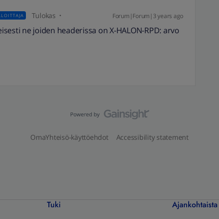
Tulokas
Forum|Forum|3 years ago
LOITTAJA
lmeisesti ne joiden headerissa on X-HALON-RPD: arvo
OmaYhteisö-käyttöehdot
Accessibility statement
Tuki
Ajankohtaista