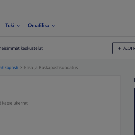
Tuki
OmaElisa
ALOIT
meisimmät keskustelut
ähköposti
Elisa ja Roskapostisuodatus
8 katselukerrat