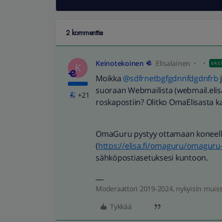
2 kommenttia
Keinotekoinen
Elisalainen
VAS
K
Moikka
@sdfrnetbgfgdnnfdgdnfrb
suoraan Webmailista (webmail.elisa.
+21
roskapostiin? Olitko OmaElisasta 
OmaGuru pystyy ottamaan koneell
(
https://elisa.fi/omaguru/omaguru-
sähköpostiasetuksesi kuntoon.
Moderaattori 2019-2024, nykyisin muis
Tykkää