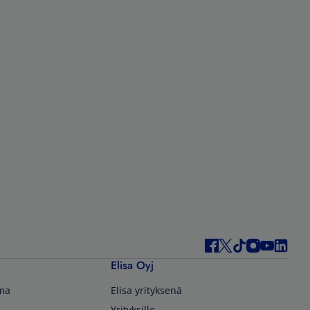
Elisa Oyj
lma
Elisa yrityksenä
Yrityksille