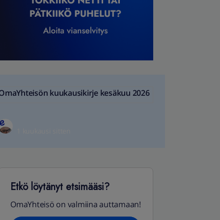
OmaYhteisön kuukausikirje kesäkuu 2026
1 kuukausi sitten
Etkö löytänyt etsimääsi?
OmaYhteisö on valmiina auttamaan!