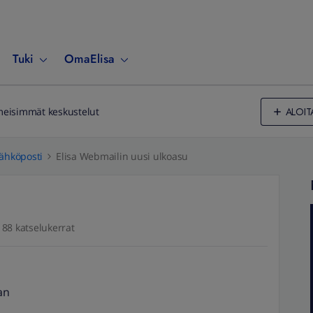
Tuki
OmaElisa
ALOIT
meisimmät keskustelut
ähköposti
Elisa Webmailin uusi ulkoasu
88 katselukerrat
an