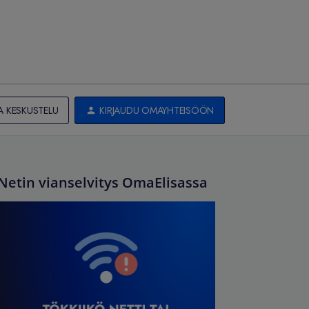
A KESKUSTELU
KIRJAUDU OMAYHTEISÖÖN
Netin vianselvitys OmaElisassa