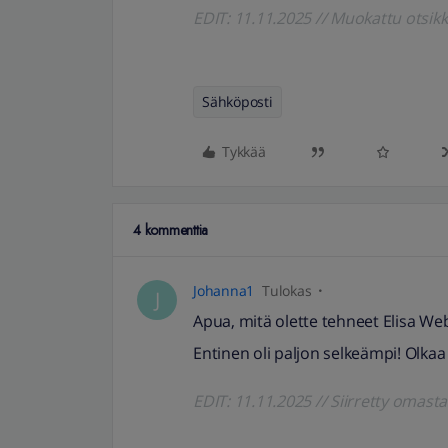
EDIT: 11.11.2025 // Muokattu otsik
Sähköposti
Tykkää
4 kommenttia
Johanna1
Tulokas
J
Apua, mitä olette tehneet Elisa We
Entinen oli paljon selkeämpi! Olkaa 
EDIT: 11.11.2025 // Siirretty omast