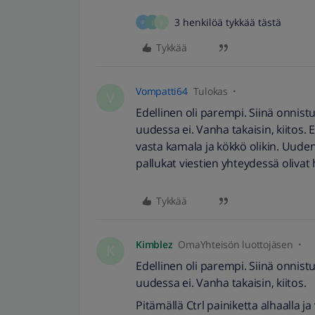
3 henkilöä tykkää tästä
P
J
V
Tykkää
Vompatti64
Tulokas
V
Edellinen oli parempi. Siinä onnist
uudessa ei. Vanha takaisin, kiitos. E
vasta kamala ja kökkö olikin. Uude
pallukat viestien yhteydessä olivat
Tykkää
Kimblez
OmaYhteisön luottojäsen
K
Edellinen oli parempi. Siinä onnist
uudessa ei. Vanha takaisin, kiitos.
Pitämällä Ctrl painiketta alhaalla j