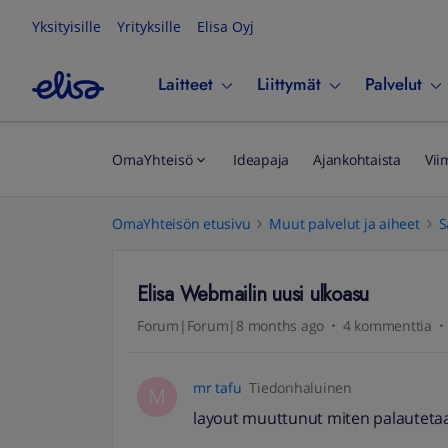
Yksityisille
Yrityksille
Elisa Oyj
Laitteet
Liittymät
Palvelut
OmaYhteisö
Ideapaja
Ajankohtaista
Vii
OmaYhteisön etusivu
Muut palvelut ja aiheet
S
Elisa Webmailin uusi ulkoasu
Forum|Forum|8 months ago
4 kommenttia
mr tafu
Tiedonhaluinen
M
layout muuttunut miten palauteta