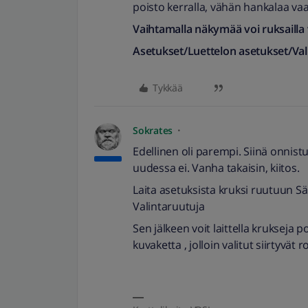
poisto kerralla, vähän hankalaa va
Vaihtamalla näkymää voi ruksailla v
Asetukset/Luettelon asetukset/Val
Tykkää
Sokrates
Edellinen oli parempi. Siinä onnist
uudessa ei. Vanha takaisin, kiitos.
Laita asetuksista kruksi ruutuun S
Valintaruutuja
Sen jälkeen voit laittella krukseja p
kuvaketta , jolloin valitut siirtyvät 