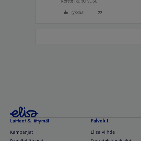
Korttelikuitu VDSL
Tykkää
Laitteet & liittymät
Palvelut
Kampanjat
Elisa Viihde
Puhelinliittymät
Suoratoistopalvelut