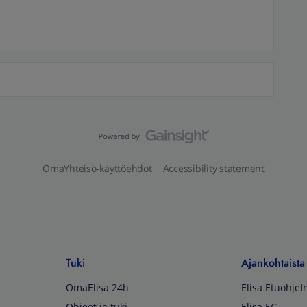
OmaYhteisö-käyttöehdot
Accessibility statement
Tuki
Ajankohtaista
OmaElisa 24h
Elisa Etuohje
Ohjeet ja tuki
Elisa 5G