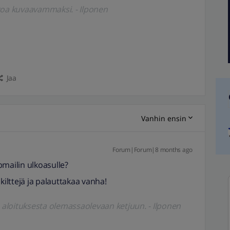
koa kuvaavammaksi. - Ilponen
Jaa
Vanhin ensin
Forum|Forum|8 months ago
bmailin ulkoasulle?
kilttejä ja palauttakaa vanha!
a aloituksesta olemassaolevaan ketjuun. - Ilponen