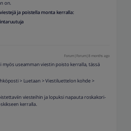
an on.
iestejä ja poistella monta kerralla:
intaruutuja
Forum|Forum|8 months ago
ui myös useamman viestin poisto kerralla, tässä
ähköposti > Luetaan > Viestiluettelon kohde >
oistettaviin viesteihin ja lopuksi napauta roskakori-
roskikseen kerralla.