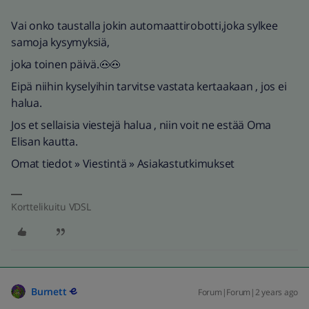
Vai onko taustalla jokin automaattirobotti,joka sylkee
samoja kysymyksiä,
joka toinen päivä.🐽🐽
Eipä niihin kyselyihin tarvitse vastata kertaakaan , jos ei
halua.
Jos et sellaisia viestejä halua , niin voit ne estää Oma
Elisan kautta.
Omat tiedot » Viestintä » Asiakastutkimukset
Korttelikuitu VDSL
Burnett
Forum|Forum|2 years ago