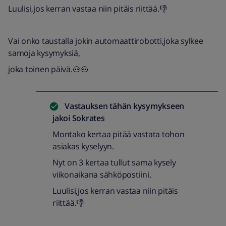
Luulisi,jos kerran vastaa niin pitäis riittää.👎
Vai onko taustalla jokin automaattirobotti,joka sylkee
samoja kysymyksiä,
joka toinen päivä.🐽🐽
Vastauksen tähän kysymykseen
jakoi
Sokrates
Montako kertaa pitää vastata tohon
asiakas kyselyyn.
Nyt on 3 kertaa tullut sama kysely
viikonaikana sähköpostiini.
Luulisi,jos kerran vastaa niin pitäis
riittää.👎