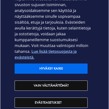
sivuston sujuvan toiminnan,
Laitteet & liittymät
analysoidaksemme sen käyttöä ja
näyttääksemme sinulle sopivampaa
sisältöä, etuja ja tarjouksia. Evästeiden
Palvelut
avulla kerättyjä tietoja, kuten selaintietoja
ja ostotietoja, voidaan jakaa
Tuki
kumppaneillemme suostumuksesi
mukaan. Voit muuttaa valintojasi milloin
tahansa.
Lue lisää tietosuojasta ja
Ajankohtaista
evästeistä.
Elisa Oyj
HYVÄKSY KAIKKI
In English
VAIN VÄLTTÄMÄTTÖMÄT
På Svenska
EVÄSTEASETUKSET