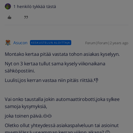
1 henkilö tykkää tästä
Asucon
Forum|Forum|2 years ago
KESKUSTELUN ALOITTAJA
Montako kertaa pitää vastata tohon asiakas kyselyyn.
Nyt on 3 kertaa tullut sama kysely viikonaikana
sähköpostiini.
Luulisi,jos kerran vastaa niin pitäis riittää.👎
Vai onko taustalla jokin automaattirobotti,joka sylkee
samoja kysymyksiä,
joka toinen päivä.🐽🐽
Oletko ollut yhteydessä asiakaspalveluun tai asioinut
myymälässä useamman kerran viikon aikana? 🤔