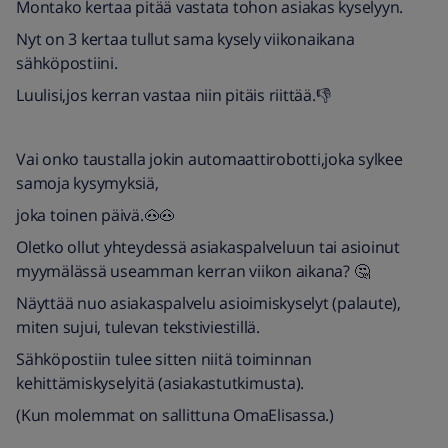
Montako kertaa pitää vastata tohon asiakas kyselyyn.
Nyt on 3 kertaa tullut sama kysely viikonaikana
sähköpostiini.
Luulisi,jos kerran vastaa niin pitäis riittää.👎
Vai onko taustalla jokin automaattirobotti,joka sylkee
samoja kysymyksiä,
joka toinen päivä.🐽🐽
Oletko ollut yhteydessä asiakaspalveluun tai asioinut
myymälässä useamman kerran viikon aikana? 🤔
Näyttää nuo asiakaspalvelu asioimiskyselyt (palaute),
miten sujui, tulevan tekstiviestillä.
Sähköpostiin tulee sitten niitä toiminnan
kehittämiskyselyitä (asiakastutkimusta).
(Kun molemmat on sallittuna OmaElisassa.)