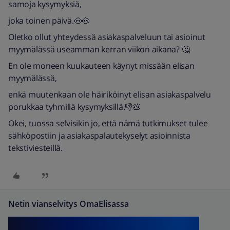
samoja kysymyksiä,
joka toinen päivä.🐽🐽
Oletko ollut yhteydessä asiakaspalveluun tai asioinut
myymälässä useamman kerran viikon aikana? 🤔
En ole moneen kuukauteen käynyt missään elisan
myymälässä,
enkä muutenkaan ole häiriköinyt elisan asiakaspalvelu
porukkaa tyhmillä kysymyksillä.👎💩
Okei, tuossa selvisikin jo, että nämä tutkimukset tulee
sähköpostiin ja asiakaspalautekyselyt asioinnista
tekstiviesteillä.
Netin vianselvitys OmaElisassa