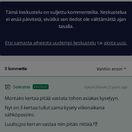
Tämä keskustelu on suljettu kommenteilta. Keskustelua
ei enää päivitetä, eivätkä sen tiedot ole välttämättä ajan
tasalla.
Etsi samasta aiheesta uudempi keskustelu
tai
aloita uusi.
5 kommenttia
Vanhin ensin
Sokrates
Forum|Forum|2 years ago
VASTAUS
Montako kertaa pitää vastata tohon asiakas kyselyyn.
Nyt on 3 kertaa tullut sama kysely viikonaikana
sähköpostiini.
Luulisi,jos kerran vastaa niin pitäis riittää.👎