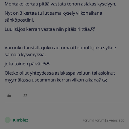
Montako kertaa pitää vastata tohon asiakas kyselyyn.
Nyt on 3 kertaa tullut sama kysely viikonaikana
sähköpostiini.
Luulisi,jos kerran vastaa niin pitäis riittää.👎
Vai onko taustalla jokin automaattirobotti,joka sylkee
samoja kysymyksiä,
joka toinen päivä.🐽🐽
Oletko ollut yhteydessä asiakaspalveluun tai asioinut
myymälässä useamman kerran viikon aikana? 🤔
Kimblez
Forum|Forum|2 years ago
K