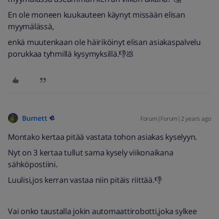
En ole moneen kuukauteen käynyt missään elisan
myymälässä,
enkä muutenkaan ole häiriköinyt elisan asiakaspalvelu
porukkaa tyhmillä kysymyksillä.👎💩
Burnett
Forum|Forum|2 years ago
Montako kertaa pitää vastata tohon asiakas kyselyyn.
Nyt on 3 kertaa tullut sama kysely viikonaikana
sähköpostiini.
Luulisi,jos kerran vastaa niin pitäis riittää.👎
Vai onko taustalla jokin automaattirobotti,joka sylkee