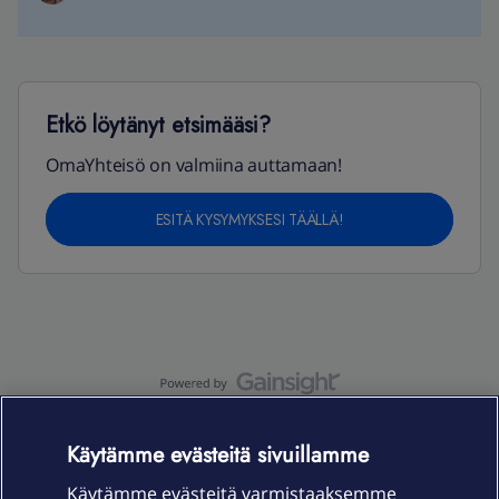
Etkö löytänyt etsimääsi?
OmaYhteisö on valmiina auttamaan!
ESITÄ KYSYMYKSESI TÄÄLLÄ!
OmaYhteisö-käyttöehdot
Accessibility statement
Käytämme evästeitä sivuillamme
Käytämme evästeitä varmistaaksemme