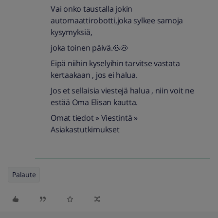
Vai onko taustalla jokin
automaattirobotti,joka sylkee samoja
kysymyksiä,
joka toinen päivä.🐽🐽
Eipä niihin kyselyihin tarvitse vastata
kertaakaan , jos ei halua.
Jos et sellaisia viestejä halua , niin voit ne
estää Oma Elisan kautta.
Omat tiedot » Viestintä »
Asiakastutkimukset
Palaute