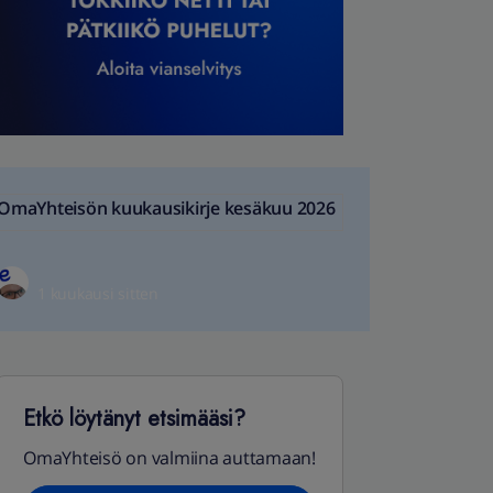
OmaYhteisön kuukausikirje kesäkuu 2026
1 kuukausi sitten
Etkö löytänyt etsimääsi?
OmaYhteisö on valmiina auttamaan!