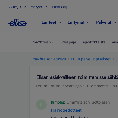
Yksityisille
Yrityksille
Elisa Oyj
Laitteet
Liittymät
Palvelut
OmaYhteisö
Ideapaja
Ajankohtaista
Vii
OmaYhteisön etusivu
Muut palvelut ja aiheet
S
Elisan asiakkailleen toimittamissa säh
Forum|Forum|2 years ago
1 kommentti
80 
Kimblez
OmaYhteisön luottojäsen
K
Häiriötiedotteet