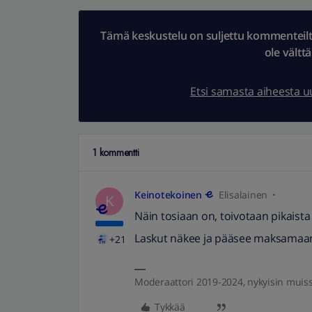
Tämä keskustelu on suljettu kommenteilta.
ole vältt
Etsi samasta aiheesta 
1 kommentti
Keinotekoinen
Elisalainen
K
Näin tosiaan on, toivotaan pikaista
Laskut näkee ja pääsee maksamaan
+21
Moderaattori 2019-2024, nykyisin muis
Tykkää