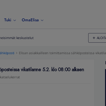
Tuki
OmaElisa
ALOIT
meisimmät keskustelut
ähköposti
Elisan asiakkailleen toimittamissa sähköposteissa vikatila
köposteissa vikatilanne 5.2. klo 08:00 alkaen
katselukerrat