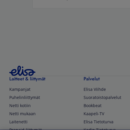
Laitteet & liittymät
Palvelut
Kampanjat
Elisa Viihde
Puhelinliittymät
Suoratoistopalvelut
Netti kotiin
Bookbeat
Netti mukaan
Kaapeli-TV
Laitenetti
Elisa Tietoturva
Prepaid-liittymät
Kodin Tietoturva