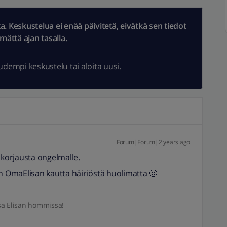
 Keskustelua ei enää päivitetä, eivätkä sen tiedot
ämättä ajan tasalla.
uudempi keskustelu
tai
aloita uusi.
Forum|Forum|2 years ago
 korjausta ongelmalle.
 OmaElisan kautta häiriöstä huolimatta 🙂
sa Elisan hommissa!