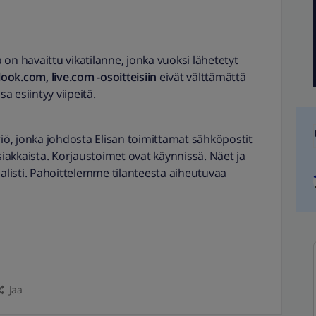
on havaittu vikatilanne, jonka vuoksi lähetetyt
ok.com, live.com -osoitteisiin
eivät välttämättä
sa esiintyy viipeitä.
ö, jonka johdosta Elisan toimittamat sähköpostit
asiakkaista. Korjaustoimet ovat käynnissä. Näet ja
listi. Pahoittelemme tilanteesta aiheutuvaa
Jaa