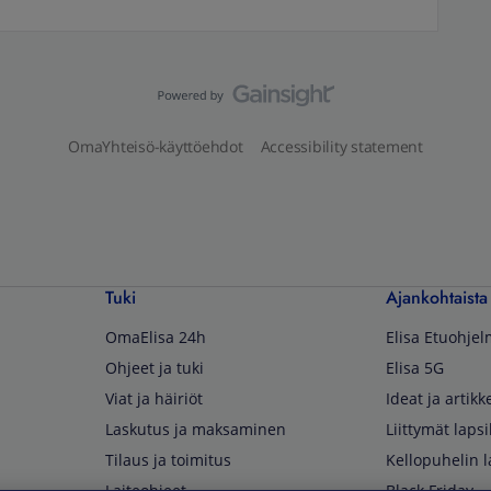
OmaYhteisö-käyttöehdot
Accessibility statement
Tuki
Ajankohtaista
OmaElisa 24h
Elisa Etuohje
Ohjeet ja tuki
Elisa 5G
Viat ja häiriöt
Ideat ja artikke
Laskutus ja maksaminen
Liittymät lapsi
Tilaus ja toimitus
Kellopuhelin l
Laiteohjeet
Black Friday