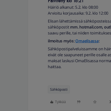
Päivitetty klo 16:21
Häiriö alkanut: 5.2. klo 08:00
Arvioitu korjausaika: 9.2. klo 12:00
Elisan lähettämissä sähköposteissa 
sähköpostit
mm. hotmail.com, outlo
saavu perille, tai niiden toimitukses
ilmoitus myös:
Omaelisassa
:
Sähköpostipalveluissamme on häiri
eivät ole saapuneet perille osalle 
maksat laskusi OmaElisassa normaa
haittaa.
Sähköposti
Tykkää