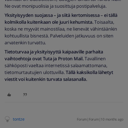
Ne ovat monipuolisia ja suosittuja postipalveluja.
Yksityisyyden suojassa – ja siitä kertomisessa – ei tällä
kolmikolla kuitenkaan ole juuri kehumista.
Toisaalta,
koska ne myyvät mainostilaa, ne lienevät vähintäänkin
kohtuullista bisnestä. Palveluiden jatkuvuus on siten
arvatenkin turvattu.
Tietoturvaa ja yksityisyyttä kaipaaville parhaita
vaihtoehtoja ovat Tuta ja Proton Mail.
Tavallinen
sähköposti vaeltaa internetissä salaamattomana,
tietomurtautujien ulottuvilla.
Tällä kaksikolla lähetyt
viestit voi kuitenkin turvata salasanalla.
tontze
Forum|Forum|10 months ago