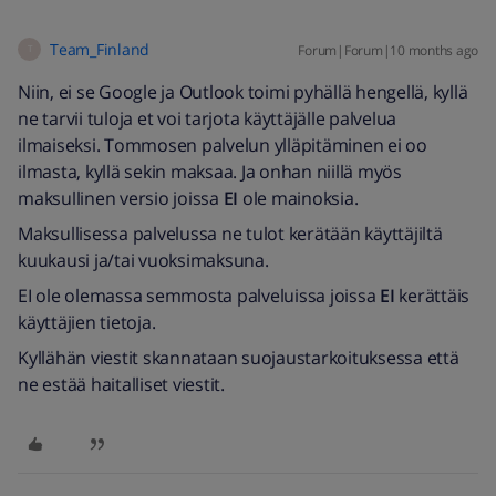
Team_Finland
Forum|Forum|10 months ago
T
Niin, ei se Google ja Outlook toimi pyhällä hengellä, kyllä
ne tarvii tuloja et voi tarjota käyttäjälle palvelua
ilmaiseksi. Tommosen palvelun ylläpitäminen ei oo
ilmasta, kyllä sekin maksaa. Ja onhan niillä myös
maksullinen versio joissa
EI
ole mainoksia.
Maksullisessa palvelussa ne tulot kerätään käyttäjiltä
kuukausi ja/tai vuoksimaksuna.
EI ole olemassa semmosta palveluissa joissa
EI
kerättäis
käyttäjien tietoja.
Kyllähän viestit skannataan suojaustarkoituksessa että
ne estää haitalliset viestit.