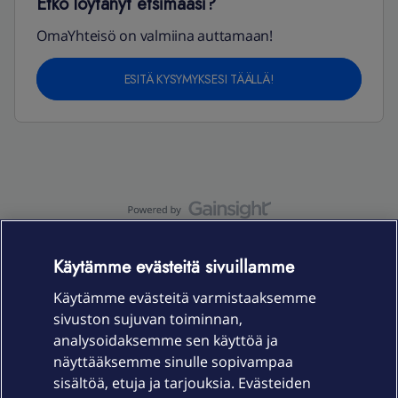
Etkö löytänyt etsimääsi?
OmaYhteisö on valmiina auttamaan!
ESITÄ KYSYMYKSESI TÄÄLLÄ!
OmaYhteisö-käyttöehdot
Accessibility statement
Käytämme evästeitä sivuillamme
Käytämme evästeitä varmistaaksemme
sivuston sujuvan toiminnan,
Laitteet & liittymät
analysoidaksemme sen käyttöä ja
näyttääksemme sinulle sopivampaa
sisältöä, etuja ja tarjouksia. Evästeiden
Palvelut