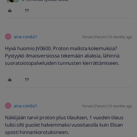
ana-conda1
Forum|Forum|10 months ago
A
Hyvä huomio JV0600. Proton mailista kokemuksia?
Pystyykö ilmaisversiossa tekemään aliaksia, lähinnä
suoratoistopalveluiden tunnusten kierrättämiseen.
ana-conda1
Forum|Forum|10 months ago
A
Näköjään tarvii proton plus tilauksen, 1 vuoden tilaus
tulisi silti puolet halvemmaksi vuositasolla kuin Elisan
sposti hinnankorotuksineen.