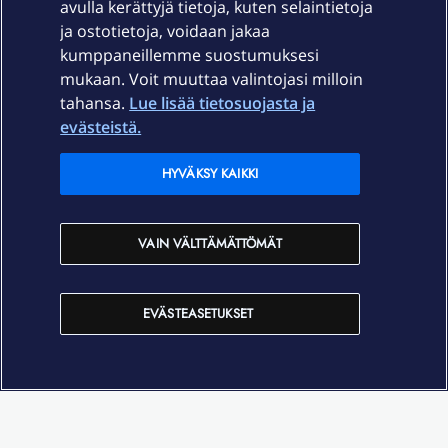
avulla kerättyjä tietoja, kuten selaintietoja
ja ostotietoja, voidaan jakaa
Tuki
kumppaneillemme suostumuksesi
mukaan. Voit muuttaa valintojasi milloin
tahansa.
Lue lisää tietosuojasta ja
Ajankohtaista
evästeistä.
Elisa Oyj
HYVÄKSY KAIKKI
In English
VAIN VÄLTTÄMÄTTÖMÄT
På Svenska
EVÄSTEASETUKSET
Sopimusehdot
Tietosuoja
Saavutettavuus
Evästeasetukset
Tekijänoikeudet © 2026 Elisa Oyj.