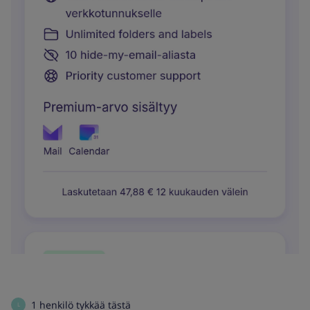
1 henkilö tykkää tästä
L