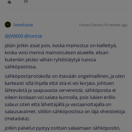
lasselusse
Forum|Forum|10 months ago
@JV0600
​
@tontze
jätän jotkin asiat pois. koska mainostus on kiellettyä,
koska voisi mennä mainostuksen alueelle. elisan
kuitenkin pitäisi vähän ryhdistäytyä tuossa
sähköpostissa.
sähköpostiprotokolla on itsesään ongelmallinen, ja olen
karkeasti sillä linjalla että sitä ei voi korjata. johtuen
lähtevästä ja saapuvasta servereistä, sähköpostia ei
oikein koskaan voi salata kunnolla, pois lukien erillis-
salaus siten että lähettäjällä ja vastaanottajalla on
salausavaimet. siltikin sähköpostissa on läjä oheistietoja
(metadata).
jotkin palvelut pystyy osittain salaamaan sähköpostin,