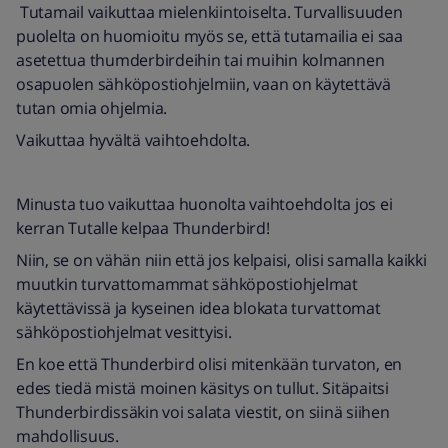
Tutamail vaikuttaa mielenkiintoiselta. Turvallisuuden
puolelta on huomioitu myös se, että tutamailia ei saa
asetettua thumderbirdeihin tai muihin kolmannen
osapuolen sähköpostiohjelmiin, vaan on käytettävä
tutan omia ohjelmia.
Vaikuttaa hyvältä vaihtoehdolta.
Minusta tuo vaikuttaa huonolta vaihtoehdolta jos ei
kerran Tutalle kelpaa Thunderbird!
Niin, se on vähän niin että jos kelpaisi, olisi samalla kaikki
muutkin turvattomammat sähköpostiohjelmat
käytettävissä ja kyseinen idea blokata turvattomat
sähköpostiohjelmat vesittyisi.
En koe että Thunderbird olisi mitenkään turvaton, en
edes tiedä mistä moinen käsitys on tullut. Sitäpaitsi
Thunderbirdissäkin voi salata viestit, on siinä siihen
mahdollisuus.