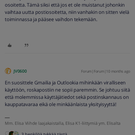
osoitetta. Tämä siksi että jos et ole muistanut johonkin
vaihtaa uutta postiosoitetta, niin vanhakin on sitten vielä
toiminnassa ja pääsee vaihdon tekemään.
JV0600
Forum|Forum|10 months ago
En suosittele Gmailia ja Outlookia mihinkään viralliseen
käyttöön, roskapostiin ne sopii paremmin. Se johtuu siitä
että molemmissa käyttäjätiedot sekä postinskannaus on
kauppatavaraa eikä ole minkäänlaista yksityisyyttä!
Mm. Elisa Viihde laajakaistalla, Elisa K1-liittymiä ym. Elisalta
3 henkilöä tykkää tästä