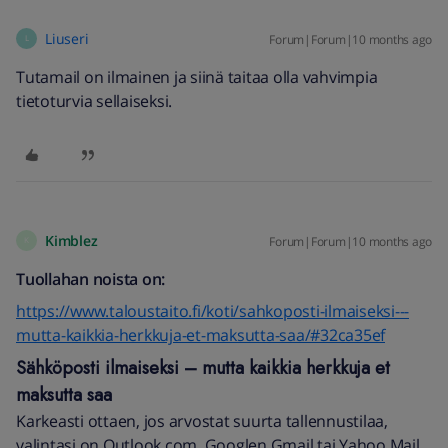
Liuseri
Forum|Forum|10 months ago
L
Tutamail on ilmainen ja siinä taitaa olla vahvimpia
tietoturvia sellaiseksi.
Kimblez
Forum|Forum|10 months ago
K
Tuollahan noista on:
https://www.taloustaito.fi/koti/sahkoposti-ilmaiseksi---
mutta-kaikkia-herkkuja-et-maksutta-saa/#32ca35ef
Sähköposti ilmaiseksi – mutta kaikkia herkkuja et
maksutta saa
Karkeasti ottaen, jos arvostat suurta tallennustilaa,
valintasi on Outlook.com, Googlen Gmail tai Yahoo Mail.