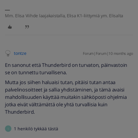
Mm. Elisa Viihde laajakaistalla, Elisa K1-liittymiä ym. Elisalta
tontze
Forum|Forum|10 months ago
En sanonut että Thunderbird on turvaton, päinvastoin
se on tunnettu turvallisena.
Mutta jos siihen haluaisi tutan, pitäisi tutan antaa
palvelinosoitteet ja sallia yhdistäminen, ja tämä avaisi
mahdollisuuden käyttää muitakin sähköposti ohjelmia
jotka eivät välttämättä ole yhtä turvallisia kuin
Thunderbird.
1 henkilö tykkää tästä
L