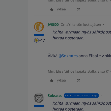
Mm. Elisa Viihde laajakaistalla, Elisa K1-
Tykkää
JV0600
OmaYhteisön luottojäsen
Kohta varmaan myös sähköpostin 
hintaa nostetaan.
+17
Äläkä
@Sokrates
anna Elisalle vinkk
Mm. Elisa Viihde laajakaistalla, Elisa K1-
Tykkää
Sokrates
KESKUSTELUN ALOITTAJA
Kohta varmaan myös sähköpostin 
hintaa nostetaan.