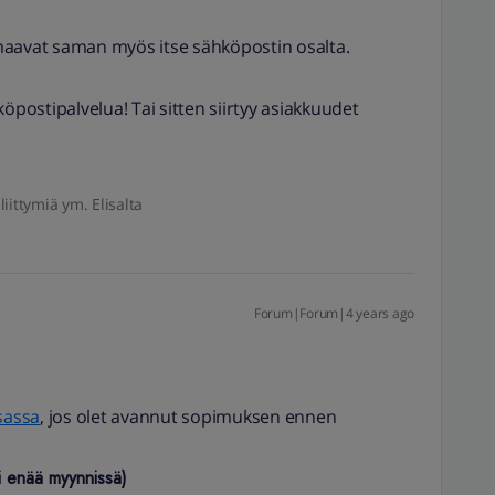
maavat saman myös itse sähköpostin osalta.
öpostipalvelua! Tai sitten siirtyy asiakkuudet
liittymiä ym. Elisalta
Forum|Forum|4 years ago
sassa
, jos olet avannut sopimuksen ennen
ei enää myynnissä)