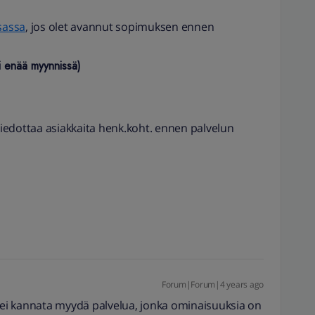
sassa
, jos olet avannut sopimuksen ennen
ei enää myynnissä)
yt tiedottaa asiakkaita henk.koht. ennen palvelun
Forum|Forum|4 years ago
a ei kannata myydä palvelua, jonka ominaisuuksia on