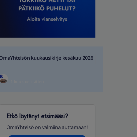
OmaYhteisön kuukausikirje kesäkuu 2026
1 kuukausi sitten
Etkö löytänyt etsimääsi?
OmaYhteisö on valmiina auttamaan!