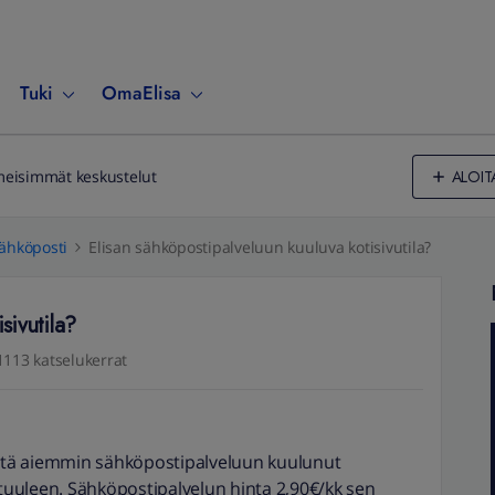
Tuki
OmaElisa
ALOIT
meisimmät keskustelut
ähköposti
Elisan sähköpostipalveluun kuuluva kotisivutila?
sivutila?
1113 katselukerrat
 että aiemmin sähköpostipalveluun kuulunut
 tuuleen. Sähköpostipalvelun hinta 2,90€/kk sen