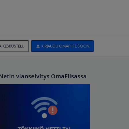
A KESKUSTELU
KIRJAUDU OMAYHTEISÖÖN
Netin vianselvitys OmaElisassa