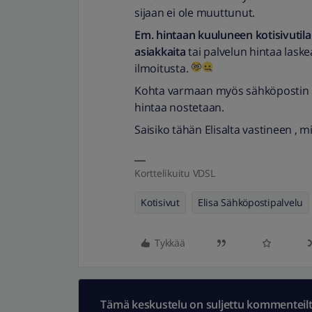
sijaan ei ole muuttunut.
Em. hintaan kuuluneen kotisivutila
asiakkaita
tai palvelun hintaa laskea
ilmoitusta.
Kohta varmaan myös sähköpostin pa
hintaa nostetaan.
Saisiko tähän Elisalta vastineen , m
Korttelikuitu VDSL
Kotisivut
Elisa Sähköpostipalvelu
Tykkää
Tämä keskustelu on suljettu kommenteilta.