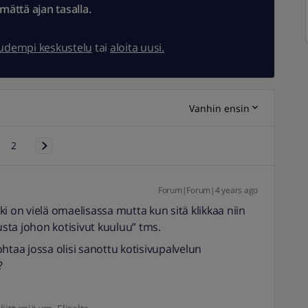
ämättä ajan tasalla.
uudempi keskustelu
tai
aloita uusi.
Vanhin ensin
2
Forum|Forum|4 years ago
i on vielä omaelisassa mutta kun sitä klikkaa niin
usta johon kotisivut kuuluu” tms.
htaa jossa olisi sanottu kotisivupalvelun
?