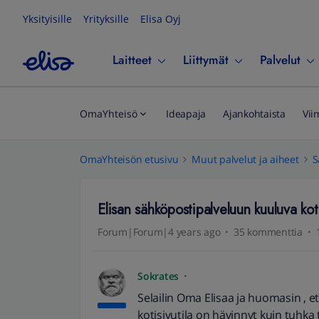
Yksityisille
Yrityksille
Elisa Oyj
Laitteet
Liittymät
Palvelut
OmaYhteisö
Ideapaja
Ajankohtaista
Vii
OmaYhteisön etusivu
Muut palvelut ja aiheet
S
Elisan sähköpostipalveluun kuuluva koti
Forum|Forum|4 years ago
35 kommenttia
Sokrates
Selailin Oma Elisaa ja huomasin ,
kotisivutila on hävinnyt kuin tuhka