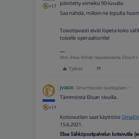
päivitetty viimeksi 90-luvulla.
+17
Saa nähdä, milloin ne lopulta huo
Toivottavasti eivät lopeta koko sähk
toiselle operaattorille!
Mm. Elisa Viihde laajakaistalla, Elisa K1-
Tykkää
JV0600
OmaYhteisön luottojäsen
Tämmöistä Elisan sivuilla.
+17
Kotisivutilan saat käyttöösi
OmaEli
15.6.2021.
Elisa Sähköpostipalvelun kotisivutila (