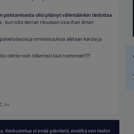
n poistamisesta olisi pitänyt vähintäänkin tiedottaa
 , kun siitä kerran riisutaan osia ihan ilman
lvelutasoa ja ominaisuuksia aletaan karsia ja
iksi olette noin tökerösti taas toimineet???
Jaa
 Keskustelua ei enää päivitetä, eivätkä sen tiedot