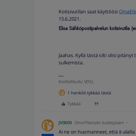
Kotisivutilan saat käyttöösi
OmaEli
15.6.2021.
Elisa Sähköpostipalvelun kotisivutila (
Jaahas. Kyllä tästä silti olisi pitän
sulkemista.
Korttelikuitu VDSL
1 henkilö tykkää tästä
Tykkää
JV0600
OmaYhteisön luottojäsen
Ai ne on huomanneet, että it-alall