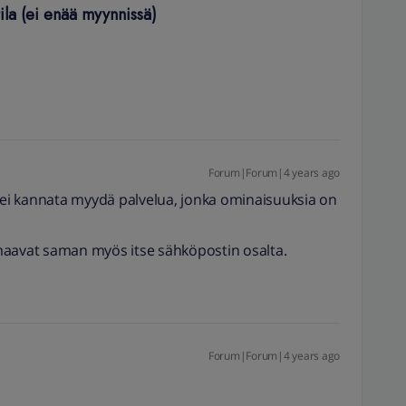
tila (ei enää myynnissä)
Forum|Forum|4 years ago
a ei kannata myydä palvelua, jonka ominaisuuksia on
maavat saman myös itse sähköpostin osalta.
Forum|Forum|4 years ago