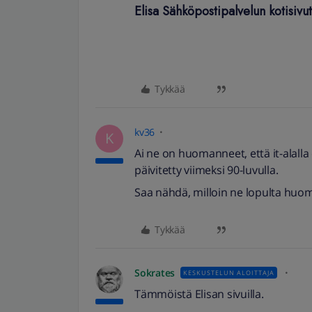
Elisa Sähköpostipalvelun kotisivu
Tykkää
kv36
K
Ai ne on huomanneet, että it-alall
päivitetty viimeksi 90-luvulla.
Saa nähdä, milloin ne lopulta huo
Tykkää
Sokrates
KESKUSTELUN ALOITTAJA
Tämmöistä Elisan sivuilla.