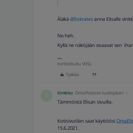
Äläkä
@Sokrates
anna Elisalle vinkk
No heh.
Kyllä ne näköjään osaavat sen ihan 
Korttelikuitu VDSL
Tykkää
Kimblez
OmaYhteisön luottojäsen
K
Tämmöistä Elisan sivuilla.
Kotisivutilan saat käyttöösi
OmaEli
15.6.2021.