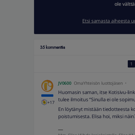
ole vältt
Etsi samasta aiheesta 
35 kommenttia
1
JV0600
OmaYhteisön luottojäsen
Huomasin saman, itse Kotisivu-linkk
tulee ilmoitus “Sinulla ei ole sopim
+17
En löytänyt mistään tiedotteesta ko
poistumisesta. Elisa hoi, miksi näin