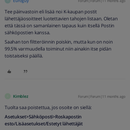
Euroguy
Forum|Forum|11 months ago
E
Tee päinvastoin eli lisää noi K-kaupan postit
lähettäjäosoitteet luotettavien tahojen listaan. Oletan
että tässä on samanlainen tapaus kuin itsellä Postin
sähköpostien kanssa.
Saahan ton filtteröinnin poiskin, mutta kun on noin
99.5% varmuudella toiminut niin ainakin itse pidän
toistaiseksi päällä.
Kimblez
Forum|Forum|11 months ago
K
Tuolta saa poistettua, jos osoite on siellä:
Asetukset>Sähköposti>Roskapostin
esto/Lisäasetukset/Estetyt lähettäjät