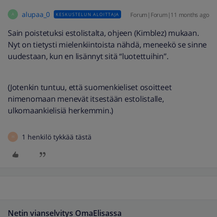
alupaa_0
Forum|Forum|11 months ago
KESKUSTELUN ALOITTAJA
A
Sain poistetuksi estolistalta, ohjeen (Kimblez) mukaan.
Nyt on tietysti mielenkiintoista nähdä, meneekö se sinne
uudestaan, kun en lisännyt sitä “luotettuihin”.
(Jotenkin tuntuu, että suomenkieliset osoitteet
nimenomaan menevät itsestään estolistalle,
ulkomaankielisiä herkemmin.)
1 henkilö tykkää tästä
H
Netin vianselvitys OmaElisassa