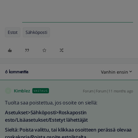
Estot
Sähköposti
6 kommenttia
Vanhin ensin
Kimblez
Forum|Forum|11 months ago
VASTAUS
K
Tuolta saa poistettua, jos osoite on siellä:
Asetukset>Sähköposti>Roskapostin
esto/Lisäasetukset/Estetyt lähettäjät
Sieltä: Poista valittu, tai klikkaa osoitteen perässä olevaa
roskakoria/Poista osoite estolistalta.