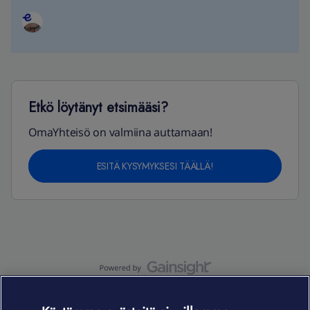
Etkö löytänyt etsimääsi?
OmaYhteisö on valmiina auttamaan!
ESITÄ KYSYMYKSESI TÄÄLLÄ!
OmaYhteisö-käyttöehdot
Accessibility statement