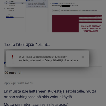
“Luota lähettäjään” ei auta:
En muista itse laittaneeni K-viestejä estolistalle, mutta
onhan vahingossa näinkin voinut käydä.
Mutta siis miten saan sen siletä pois?!