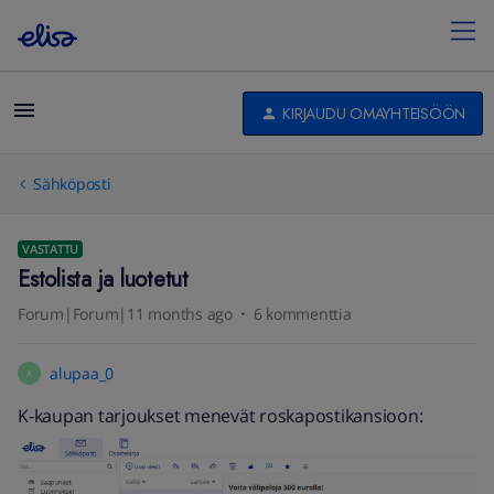
KIRJAUDU OMAYHTEISÖÖN
Sähköposti
VASTATTU
Estolista ja luotetut
Forum|Forum|11 months ago
6 kommenttia
alupaa_0
A
K-kaupan tarjoukset menevät roskapostikansioon: