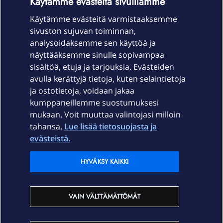
Käytämme evästeitä sivuillamme
Käytämme evästeitä varmistaaksemme
sivuston sujuvan toiminnan,
Laitteet & liittymät
analysoidaksemme sen käyttöä ja
näyttääksemme sinulle sopivampaa
sisältöä, etuja ja tarjouksia. Evästeiden
Palvelut
avulla kerättyjä tietoja, kuten selaintietoja
ja ostotietoja, voidaan jakaa
Tuki
kumppaneillemme suostumuksesi
mukaan. Voit muuttaa valintojasi milloin
tahansa.
Lue lisää tietosuojasta ja
Ajankohtaista
evästeistä.
Elisa Oyj
HYVÄKSY KAIKKI
In English
VAIN VÄLTTÄMÄTTÖMÄT
På Svenska