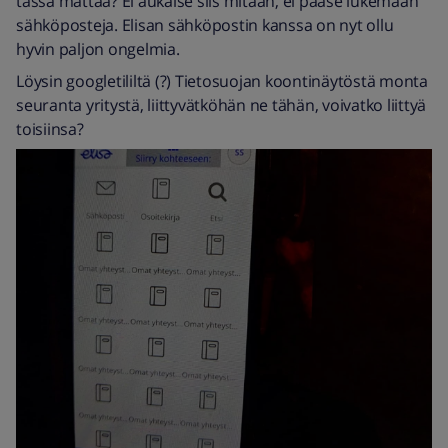
tässä mättää? Ei aukaise siis mitään, ei pääse lukemaan
sähköposteja. Elisan sähköpostin kanssa on nyt ollu
hyvin paljon ongelmia.
Löysin googletililtä (?) Tietosuojan koontinäytöstä monta
seuranta yritystä, liittyvätköhän ne tähän, voivatko liittyä
toisiinsa?