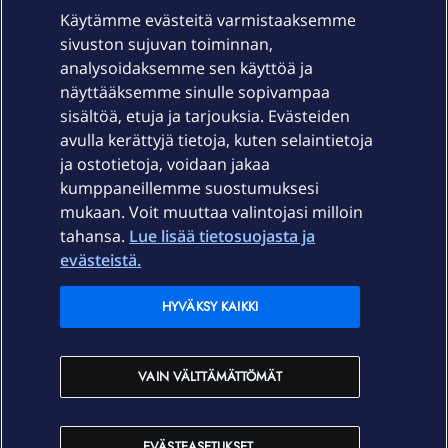
Käytämme evästeitä varmistaaksemme
sivuston sujuvan toiminnan,
Laitteet & liittymät
analysoidaksemme sen käyttöä ja
näyttääksemme sinulle sopivampaa
sisältöä, etuja ja tarjouksia. Evästeiden
Palvelut
avulla kerättyjä tietoja, kuten selaintietoja
ja ostotietoja, voidaan jakaa
Tuki
kumppaneillemme suostumuksesi
mukaan. Voit muuttaa valintojasi milloin
tahansa.
Lue lisää tietosuojasta ja
Ajankohtaista
evästeistä.
Elisa Oyj
HYVÄKSY KAIKKI
In English
VAIN VÄLTTÄMÄTTÖMÄT
På Svenska
EVÄSTEASETUKSET