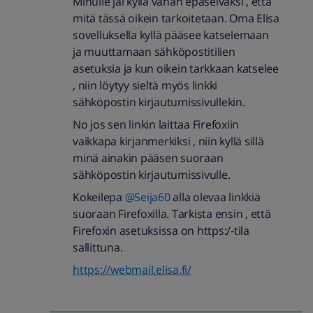
Minulle jäi kyllä vähän epäselväksi , että
mitä tässä oikein tarkoitetaan. Oma Elisa
sovelluksella kyllä pääsee katselemaan
ja muuttamaan sähköpostitilien
asetuksia ja kun oikein tarkkaan katselee
, niin löytyy sieltä myös linkki
sähköpostin kirjautumissivullekin.
No jos sen linkin laittaa Firefoxiin
vaikkapa kirjanmerkiksi , niin kyllä sillä
minä ainakin pääsen suoraan
sähköpostin kirjautumissivulle.
Kokeilepa
@Seija60
alla olevaa linkkiä
suoraan Firefoxilla. Tarkista ensin , että
Firefoxin asetuksissa on https:/-tila
sallittuna.
https://webmail.elisa.fi/