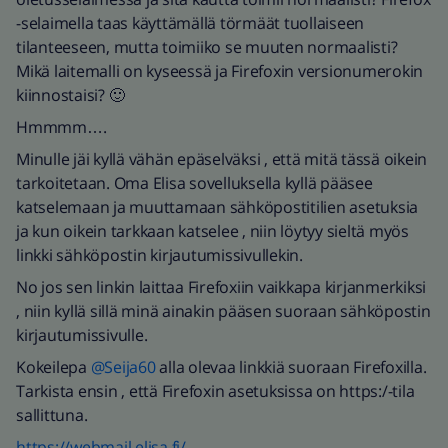
-selaimella taas käyttämällä törmäät tuollaiseen
tilanteeseen, mutta toimiiko se muuten normaalisti?
Mikä laitemalli on kyseessä ja Firefoxin versionumerokin
kiinnostaisi? 🙂
Hmmmm….
Minulle jäi kyllä vähän epäselväksi , että mitä tässä oikein
tarkoitetaan. Oma Elisa sovelluksella kyllä pääsee
katselemaan ja muuttamaan sähköpostitilien asetuksia
ja kun oikein tarkkaan katselee , niin löytyy sieltä myös
linkki sähköpostin kirjautumissivullekin.
No jos sen linkin laittaa Firefoxiin vaikkapa kirjanmerkiksi
, niin kyllä sillä minä ainakin pääsen suoraan sähköpostin
kirjautumissivulle.
Kokeilepa
@Seija60
alla olevaa linkkiä suoraan Firefoxilla.
Tarkista ensin , että Firefoxin asetuksissa on https:/-tila
sallittuna.
https://webmail.elisa.fi/