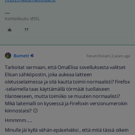
Korttelikuitu VDSL
Burnett
Forum|Forum|2 years ago
Tarkoitat varmaan, että OmaElisa sovelluksesta valitset
Elisan sähköpostin, joka aukeaa laitteen
oletusselaimessa ja sitä kautta toimii normaalisti? Firefox
-selaimella taas käyttämällä törmäät tuollaiseen
tilanteeseen, mutta toimiiko se muuten normaalisti?
Mikä laitemalli on kyseessä ja Firefoxin versionumerokin
kiinnostaisi? 🙂
Hmmmm….
Minulle jäi kyllä vähän epäselväksi , että mitä tässä oikein