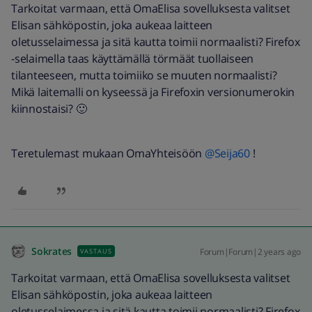
Tarkoitat varmaan, että OmaElisa sovelluksesta valitset
Elisan sähköpostin, joka aukeaa laitteen
oletusselaimessa ja sitä kautta toimii normaalisti? Firefox
-selaimella taas käyttämällä törmäät tuollaiseen
tilanteeseen, mutta toimiiko se muuten normaalisti?
Mikä laitemalli on kyseessä ja Firefoxin versionumerokin
kiinnostaisi? 🙂
Teretulemast mukaan OmaYhteisöön
@Seija60
!
Sokrates
Forum|Forum|2 years ago
VASTAUS
Tarkoitat varmaan, että OmaElisa sovelluksesta valitset
Elisan sähköpostin, joka aukeaa laitteen
oletusselaimessa ja sitä kautta toimii normaalisti? Firefox