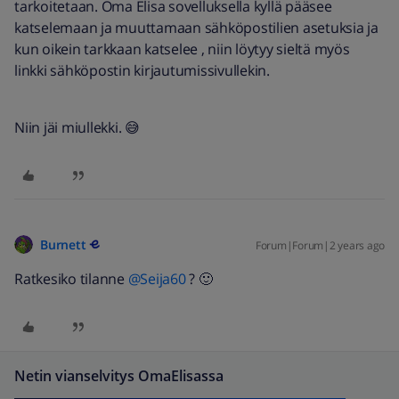
tarkoitetaan. Oma Elisa sovelluksella kyllä pääsee
katselemaan ja muuttamaan sähköpostilien asetuksia ja
kun oikein tarkkaan katselee , niin löytyy sieltä myös
linkki sähköpostin kirjautumissivullekin.
Niin jäi miullekki. 😅
Burnett
Forum|Forum|2 years ago
Ratkesiko tilanne
@Seija60
? 🙂
Netin vianselvitys OmaElisassa