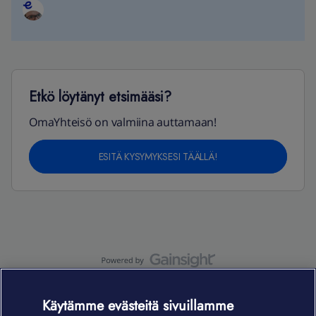
Etkö löytänyt etsimääsi?
OmaYhteisö on valmiina auttamaan!
ESITÄ KYSYMYKSESI TÄÄLLÄ!
OmaYhteisö-käyttöehdot
Accessibility statement
Käytämme evästeitä sivuillamme