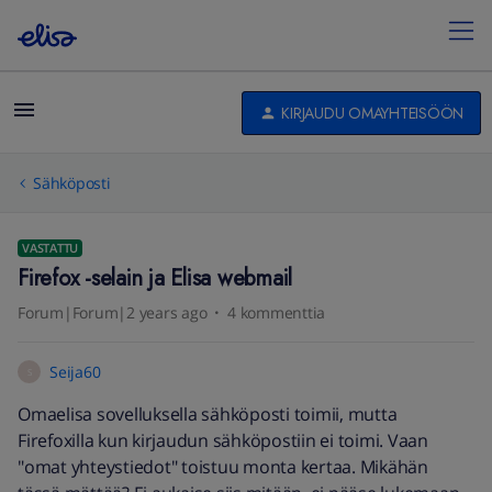
KIRJAUDU OMAYHTEISÖÖN
Sähköposti
VASTATTU
Firefox -selain ja Elisa webmail
Forum|Forum|2 years ago
4 kommenttia
Seija60
S
Omaelisa sovelluksella sähköposti toimii, mutta
Firefoxilla kun kirjaudun sähköpostiin ei toimi. Vaan
"omat yhteystiedot" toistuu monta kertaa. Mikähän