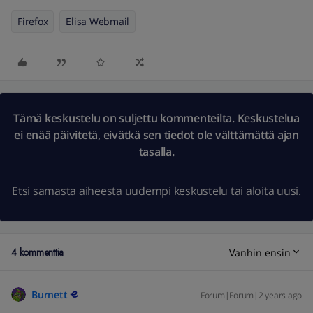
Firefox
Elisa Webmail
Tämä keskustelu on suljettu kommenteilta. Keskustelua
ei enää päivitetä, eivätkä sen tiedot ole välttämättä ajan
tasalla.
Etsi samasta aiheesta uudempi keskustelu
tai
aloita uusi.
4 kommenttia
Vanhin ensin
Burnett
Forum|Forum|2 years ago