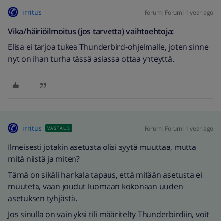
irritus
Forum|Forum|1 year ago
Vika/häiriöilmoitus (jos tarvetta) vaihtoehtoja:
Elisa ei tarjoa tukea Thunderbird-ohjelmalle, joten sinne
nyt on ihan turha tässä asiassa ottaa yhteyttä.
irritus
Forum|Forum|1 year ago
VASTAUS
Ilmeisesti jotakin asetusta olisi syytä muuttaa, mutta
mitä niistä ja miten?
Tämä on sikäli hankala tapaus, että mitään asetusta ei
muuteta, vaan joudut luomaan kokonaan uuden
asetuksen tyhjästä.
Jos sinulla on vain yksi tili määritelty Thunderbirdiin, voit