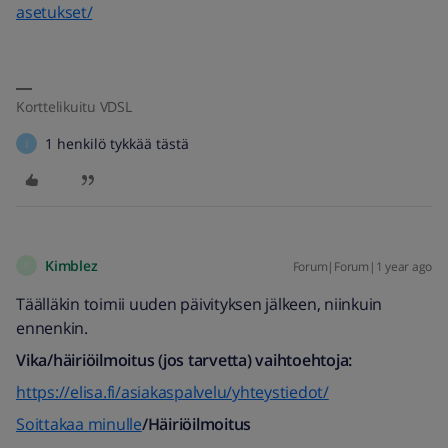
asetukset/
Korttelikuitu VDSL
1 henkilö tykkää tästä
J
Kimblez
Forum|Forum|1 year ago
K
Täälläkin toimii uuden päivityksen jälkeen, niinkuin
ennenkin.
Vika/häiriöilmoitus (jos tarvetta) vaihtoehtoja:
https://elisa.fi/asiakaspalvelu/yhteystiedot/
Soittakaa minulle
/Häiriöilmoitus