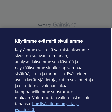
OmaYhteisö-käyttöehdot
Accessibility statement
Käytämme evästeitä sivuillamme
Käytämme evästeitä varmistaaksemme
sivuston sujuvan toiminnan,
Laitteet & liittymät
analysoidaksemme sen käyttöä ja
näyttääksemme sinulle sopivampaa
sisältöä, etuja ja tarjouksia. Evästeiden
Palvelut
avulla kerättyjä tietoja, kuten selaintietoja
ja ostotietoja, voidaan jakaa
Tuki
kumppaneillemme suostumuksesi
mukaan. Voit muuttaa valintojasi milloin
tahansa.
Lue lisää tietosuojasta ja
Ajankohtaista
evästeistä.