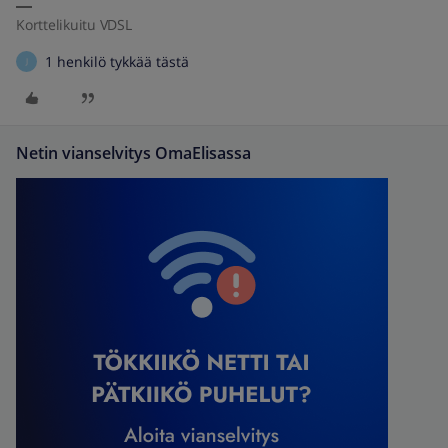
Korttelikuitu VDSL
1 henkilö tykkää tästä
J
Netin vianselvitys OmaElisassa