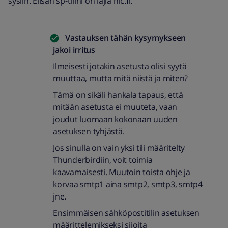
sysiin. Elisan sp-tilini on lajia nic.fi.
Vastauksen tähän kysymykseen
jakoi
irritus
Ilmeisesti jotakin asetusta olisi syytä
muuttaa, mutta mitä niistä ja miten?
Tämä on sikäli hankala tapaus, että
mitään asetusta ei muuteta, vaan
joudut luomaan kokonaan uuden
asetuksen tyhjästä.
Jos sinulla on vain yksi tili määritelty
Thunderbirdiin, voit toimia
kaavamaisesti. Muutoin toista ohje ja
korvaa smtp1 aina smtp2, smtp3, smtp4
jne.
Ensimmäisen sähköpostitilin asetuksen
määrittelemikseksi sijoita