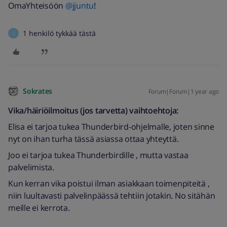
OmaYhteisöön
@jjuntu
!
1 henkilö tykkää tästä
J
Sokrates
Forum|Forum|1 year ago
Vika/häiriöilmoitus (jos tarvetta) vaihtoehtoja:
Elisa ei tarjoa tukea Thunderbird-ohjelmalle, joten sinne
nyt on ihan turha tässä asiassa ottaa yhteyttä.
Joo ei tarjoa tukea Thunderbirdille , mutta vastaa
palvelimista.
Kun kerran vika poistui ilman asiakkaan toimenpiteitä ,
niin luultavasti palvelinpäässä tehtiin jotakin. No sitähän
meille ei kerrota.