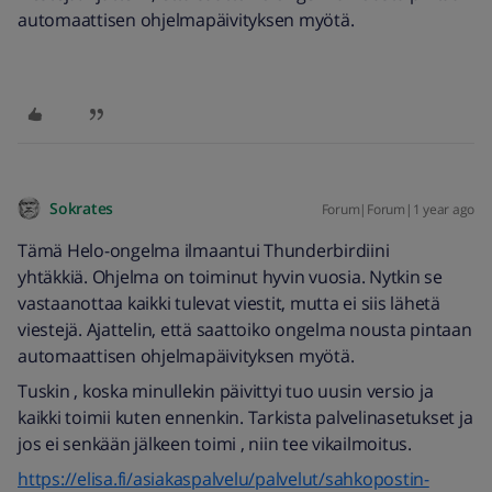
automaattisen ohjelmapäivityksen myötä.
Sokrates
Forum|Forum|1 year ago
Tämä Helo-ongelma ilmaantui Thunderbirdiini
yhtäkkiä. Ohjelma on toiminut hyvin vuosia. Nytkin se
vastaanottaa kaikki tulevat viestit, mutta ei siis lähetä
viestejä. Ajattelin, että saattoiko ongelma nousta pintaan
automaattisen ohjelmapäivityksen myötä.
Tuskin , koska minullekin päivittyi tuo uusin versio ja
kaikki toimii kuten ennenkin. Tarkista palvelinasetukset ja
jos ei senkään jälkeen toimi , niin tee vikailmoitus.
https://elisa.fi/asiakaspalvelu/palvelut/sahkopostin-