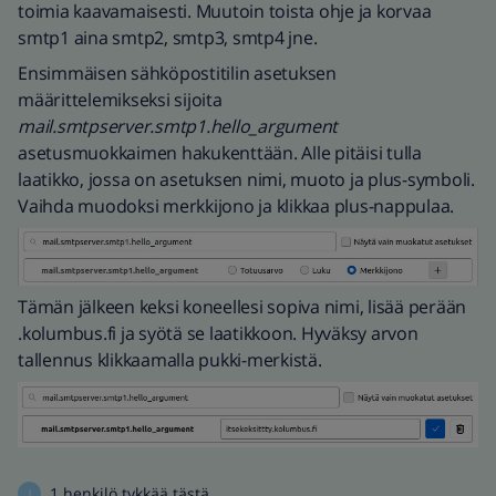
toimia kaavamaisesti. Muutoin toista ohje ja korvaa
smtp1 aina smtp2, smtp3, smtp4 jne.
Ensimmäisen sähköpostitilin asetuksen
määrittelemikseksi sijoita
mail.smtpserver.smtp1.hello_argument
asetusmuokkaimen hakukenttään. Alle pitäisi tulla
laatikko, jossa on asetuksen nimi, muoto ja plus-symboli.
Vaihda muodoksi merkkijono ja klikkaa plus-nappulaa.
Tämän jälkeen keksi koneellesi sopiva nimi, lisää perään
.kolumbus.fi ja syötä se laatikkoon. Hyväksy arvon
tallennus klikkaamalla pukki-merkistä.
1 henkilö tykkää tästä
J