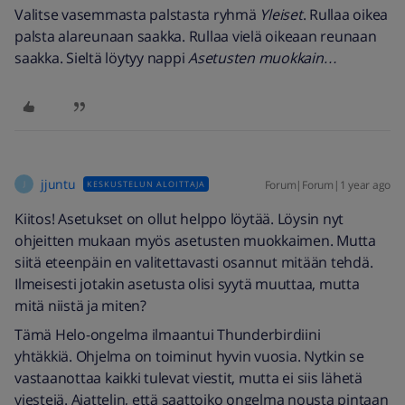
Valitse vasemmasta palstasta ryhmä
Yleiset
. Rullaa oikea
palsta alareunaan saakka. Rullaa vielä oikeaan reunaan
saakka. Sieltä löytyy nappi
Asetusten muokkain…
jjuntu
Forum|Forum|1 year ago
KESKUSTELUN ALOITTAJA
J
Kiitos! Asetukset on ollut helppo löytää. Löysin nyt
ohjeitten mukaan myös asetusten muokkaimen. Mutta
siitä eteenpäin en valitettavasti osannut mitään tehdä.
Ilmeisesti jotakin asetusta olisi syytä muuttaa, mutta
mitä niistä ja miten?
Tämä Helo-ongelma ilmaantui Thunderbirdiini
yhtäkkiä. Ohjelma on toiminut hyvin vuosia. Nytkin se
vastaanottaa kaikki tulevat viestit, mutta ei siis lähetä
viestejä. Ajattelin, että saattoiko ongelma nousta pintaan