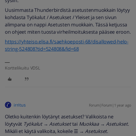
sysiin.
Uusimmasta Thunderbirdistä asetustenmuokkain löytyy
kohdasta Työkalut / Asetukset / Yleiset ja sen sivun
alimpana on nappi Asetusten muokkain. Tässä ketjussa
on ohjeet miten tuosta virheilmoituksesta pääsee eroon.
https://yhteiso.elisa.fi/saehkoeposti-68/disallowed-helo-
string-524808?tid=524808&fid=68
Korttelikuitu VDSL
irritus
Forum|Forum|1 year ago
Oletko kuitenkin löytänyt asetukset? Valikoista ne
löytyvät
Työkalut
→
Asetukset
tai
Muokkaa
→
Asetukset
.
Mikäli et käytä valikoita, kokeile ☰ →
Asetukset.