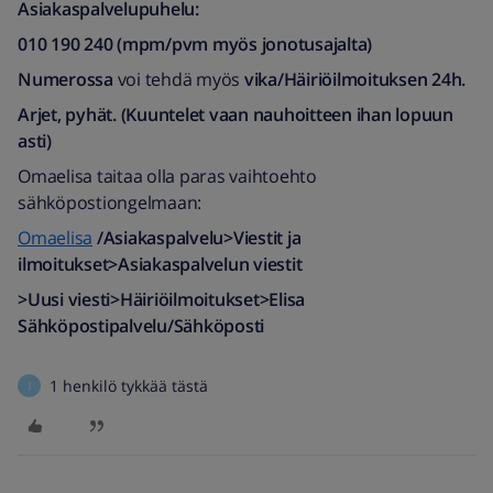
Asiakaspalvelupuhelu:
010 190 240 (mpm/pvm myös jonotusajalta)​
Numerossa
voi tehdä myös
vika/Häiriöilmoituksen 24h.
Arjet, pyhät. (Kuuntelet vaan nauhoitteen ihan lopuun
asti)
Omaelisa taitaa olla paras vaihtoehto
sähköpostiongelmaan:
Omaelisa
/Asiakaspalvelu>Viestit ja
ilmoitukset>Asiakaspalvelun viestit
>Uusi viesti>Häiriöilmoitukset>Elisa
Sähköpostipalvelu/Sähköposti
1 henkilö tykkää tästä
J