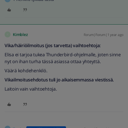
Kimblez
Forum|Forum|1 year ago
K
Vika/häiriöilmoitus (jos tarvetta) vaihtoehtoja:
Elisa ei tarjoa tukea Thunderbird-ohjelmalle, joten sinne
nyt on ihan turha tässä asiassa ottaa yhteyttä.
Väärä kohdehenkilö.
Vikailmoitusehdotus tuli jo aikaisemmassa viestissä.
Laitoin vain vaihtoehtoja.