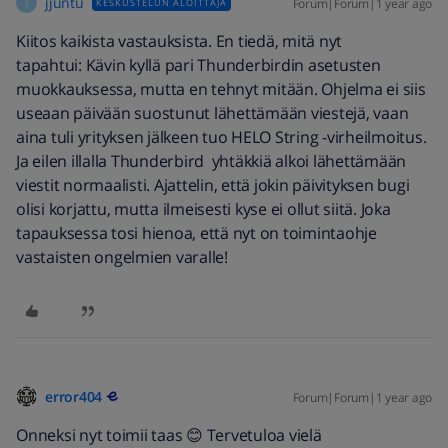
jjuntu
Forum|Forum|1 year ago
KESKUSTELUN ALOITTAJA
J
Kiitos kaikista vastauksista. En tiedä, mitä nyt
tapahtui: Kävin kyllä pari Thunderbirdin asetusten
muokkauksessa, mutta en tehnyt mitään. Ohjelma ei siis
useaan päivään suostunut lähettämään viestejä, vaan
aina tuli yrityksen jälkeen tuo HELO String -virheilmoitus.
Ja eilen illalla Thunderbird yhtäkkiä alkoi lähettämään
viestit normaalisti. Ajattelin, että jokin päivityksen bugi
olisi korjattu, mutta ilmeisesti kyse ei ollut siitä. Joka
tapauksessa tosi hienoa, että nyt on toimintaohje
vastaisten ongelmien varalle!
error404
Forum|Forum|1 year ago
Onneksi nyt toimii taas 😊 Tervetuloa vielä