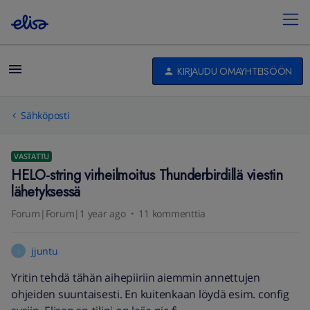
KIRJAUDU OMAYHTEISÖÖN
Sähköposti
VASTATTU
HELO-string virheilmoitus Thunderbirdillä viestin
lähetyksessä
Forum|Forum|1 year ago
11 kommenttia
jjuntu
J
Yritin tehdä tähän aihepiiriin aiemmin annettujen
ohjeiden suuntaisesti. En kuitenkaan löydä esim. config