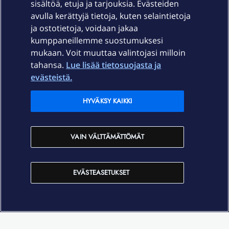
sisältöä, etuja ja tarjouksia. Evästeiden
Palvelut
avulla kerättyjä tietoja, kuten selaintietoja
ja ostotietoja, voidaan jakaa
Tuki
kumppaneillemme suostumuksesi
mukaan. Voit muuttaa valintojasi milloin
tahansa.
Lue lisää tietosuojasta ja
Ajankohtaista
evästeistä.
Elisa Oyj
HYVÄKSY KAIKKI
In English
VAIN VÄLTTÄMÄTTÖMÄT
På Svenska
EVÄSTEASETUKSET
Sopimusehdot
Tietosuoja
Saavutettavuus
Evästeasetukset
Tekijänoikeudet © 2026 Elisa Oyj.