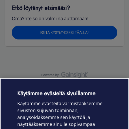
Etkö löytänyt etsimääsi?
OmaYhteisö on valmiina auttamaan!
ESITÄ KYSYMYKSESI TÄÄLLÄ!
OmaYhteisö-käyttöehdot
Accessibility statement
Käytämme evästeitä sivuillamme
Käytämme evästeitä varmistaaksemme
sivuston sujuvan toiminnan,
Laitteet & liittymät
analysoidaksemme sen käyttöä ja
näyttääksemme sinulle sopivampaa