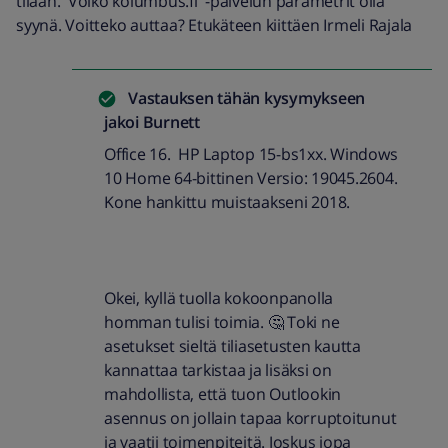
tilaan. Voiko kolumbus.fi -palvelun parametrit olla
syynä. Voitteko auttaa? Etukäteen kiittäen Irmeli Rajala
Vastauksen tähän kysymykseen
jakoi
Burnett
Office 16. HP Laptop 15-bs1xx. Windows
10 Home 64-bittinen Versio: 19045.2604.
Kone hankittu muistaakseni 2018.
Okei, kyllä tuolla kokoonpanolla
homman tulisi toimia. 🤔 Toki ne
asetukset sieltä tiliasetusten kautta
kannattaa tarkistaa ja lisäksi on
mahdollista, että tuon Outlookin
asennus on jollain tapaa korruptoitunut
ja vaatii toimenpiteitä. Joskus jopa