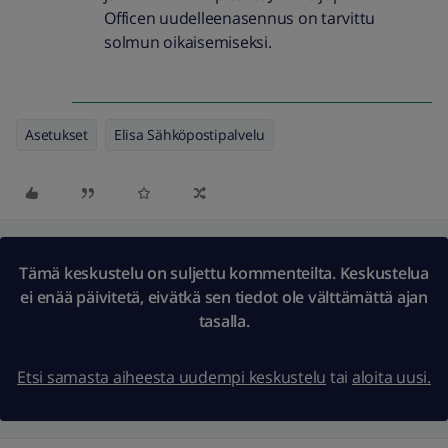
Officen uudelleenasennus on tarvittu
solmun oikaisemiseksi.
Asetukset
Elisa Sähköpostipalvelu
Tämä keskustelu on suljettu kommenteilta. Keskustelua
ei enää päivitetä, eivätkä sen tiedot ole välttämättä ajan
tasalla.
Etsi samasta aiheesta uudempi keskustelu
tai
aloita uusi.