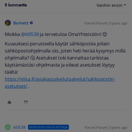
8 kommenttia
Vanhin ensin
Burnett
Forum|Forum|3 years ago
Moikka
@kl0538
ja tervetuloa OmaYhteisöön! 😊
Kuvauksesi perusteella käytät sähköpostia jollain
sähköpostiohjelmalla siis, joten heti herää kysymys millä
ohjelmalla? 🤔 Asetukset toki kannattaa tarkistaa
käyttämästäsi ohjelmasta ja oikeat asetukset löytyy
täältä:
https://elisa.fi/asiakaspalvelu/palvelut/sahkopostin-
asetukset/
.
kl0538
Forum|Forum|3 years ago
KESKUSTELUN ALOITTAJA
K