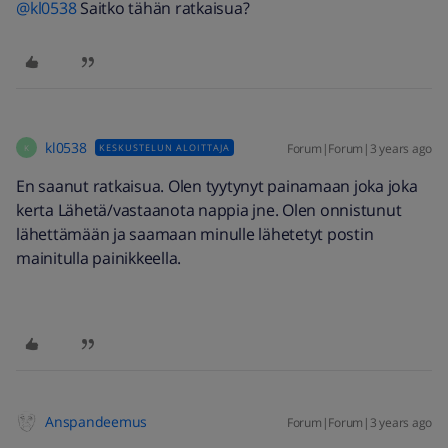
@kl0538
Saitko tähän ratkaisua?
kl0538
Forum|Forum|3 years ago
KESKUSTELUN ALOITTAJA
K
En saanut ratkaisua. Olen tyytynyt painamaan joka joka
kerta Lähetä/vastaanota nappia jne. Olen onnistunut
lähettämään ja saamaan minulle lähetetyt postin
mainitulla painikkeella.
Anspandeemus
Forum|Forum|3 years ago