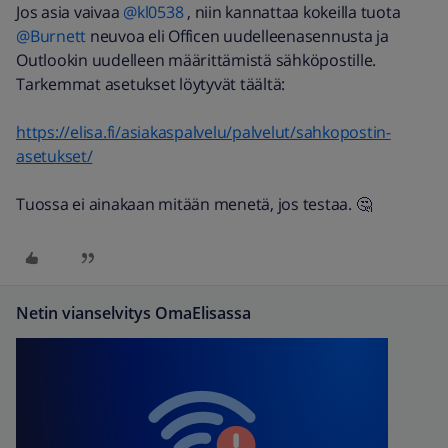
Jos asia vaivaa
@kl0538
, niin kannattaa kokeilla tuota
@Burnett
neuvoa eli Officen uudelleenasennusta ja
Outlookin uudelleen määrittämistä sähköpostille.
Tarkemmat asetukset löytyvät täältä:
https://elisa.fi/asiakaspalvelu/palvelut/sahkopostin-
asetukset/
Tuossa ei ainakaan mitään menetä, jos testaa. 🤔
Netin vianselvitys OmaElisassa