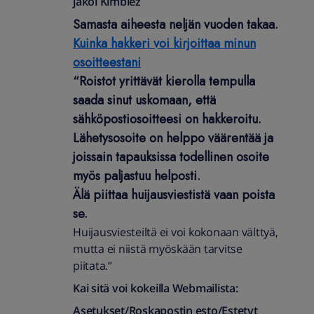
jakoi
Kimblez
Samasta aiheesta neljän vuoden takaa.
Kuinka hakkeri voi kirjoittaa minun
osoitteestani
“Roistot yrittävät kierolla tempulla
saada sinut uskomaan, että
sähköpostiosoitteesi on hakkeroitu.
Lähetysosoite on helppo väärentää ja
joissain tapauksissa todellinen osoite
myös paljastuu helposti.
Älä piittaa huijausviestistä vaan poista
se.
Huijausviesteiltä ei voi kokonaan välttyä,
mutta ei niistä myöskään tarvitse
piitata.”
Kai sitä voi kokeilla Webmailista:
Asetukset/Roskapostin esto/Estetyt