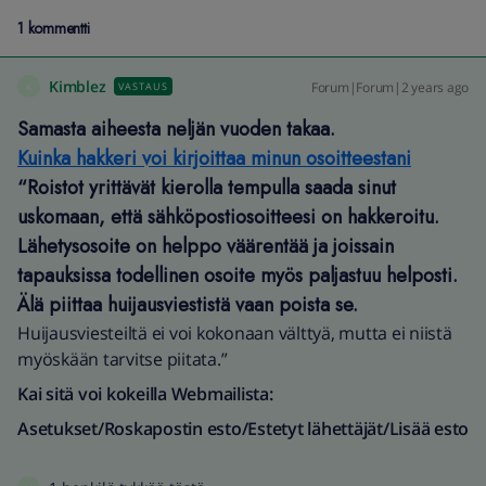
1 kommentti
Kimblez
Forum|Forum|2 years ago
VASTAUS
K
Samasta aiheesta neljän vuoden takaa.
Kuinka hakkeri voi kirjoittaa minun osoitteestani
“Roistot yrittävät kierolla tempulla saada sinut
uskomaan, että sähköpostiosoitteesi on hakkeroitu.
Lähetysosoite on helppo väärentää ja joissain
tapauksissa todellinen osoite myös paljastuu helposti.
Älä piittaa huijausviestistä vaan poista se.
Huijausviesteiltä ei voi kokonaan välttyä, mutta ei niistä
myöskään tarvitse piitata.”
Kai sitä voi kokeilla Webmailista:
Asetukset/Roskapostin esto/Estetyt lähettäjät/Lisää esto