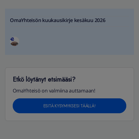
OmaYhteisön kuukausikirje kesäkuu 2026
Etkö löytänyt etsimääsi?
OmaYhteisö on valmiina auttamaan!
ESITÄ KYSYMYKSESI TÄÄLLÄ!