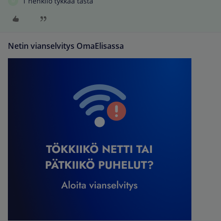
1 henkilö tykkää tästä
M
Netin vianselvitys OmaElisassa