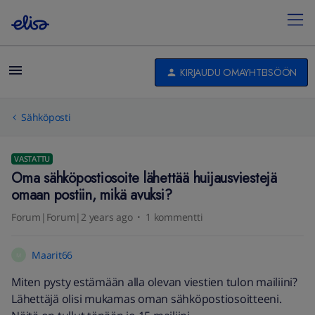
KIRJAUDU OMAYHTEISÖÖN
Sähköposti
VASTATTU
Oma sähköpostiosoite lähettää huijausviestejä
omaan postiin, mikä avuksi?
Forum|Forum|2 years ago
1 kommentti
Maarit66
M
Miten pysty estämään alla olevan viestien tulon mailiini?
Lähettäjä olisi mukamas oman sähköpostiosoitteeni.