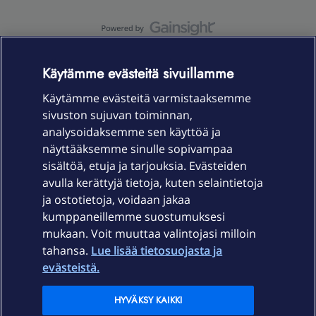
OmaYhteisö-käyttöehdot
Accessibility statement
Käytämme evästeitä sivuillamme
Käytämme evästeitä varmistaaksemme
sivuston sujuvan toiminnan,
Laitteet & liittymät
analysoidaksemme sen käyttöä ja
näyttääksemme sinulle sopivampaa
sisältöä, etuja ja tarjouksia. Evästeiden
Palvelut
avulla kerättyjä tietoja, kuten selaintietoja
ja ostotietoja, voidaan jakaa
Tuki
kumppaneillemme suostumuksesi
mukaan. Voit muuttaa valintojasi milloin
tahansa.
Lue lisää tietosuojasta ja
Ajankohtaista
evästeistä.
Elisa Oyj
HYVÄKSY KAIKKI