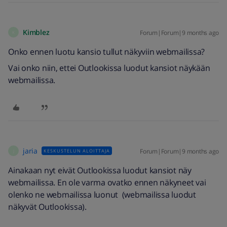
Kimblez
Forum|Forum|9 months ago
K
Onko ennen luotu kansio tullut näkyviin webmailissa?
Vai onko niin, ettei Outlookissa luodut kansiot näykään
webmailissa.
jaria
Forum|Forum|9 months ago
KESKUSTELUN ALOITTAJA
J
Ainakaan nyt eivät Outlookissa luodut kansiot näy
webmailissa. En ole varma ovatko ennen näkyneet vai
olenko ne webmailissa luonut (webmailissa luodut
näkyvät Outlookissa).