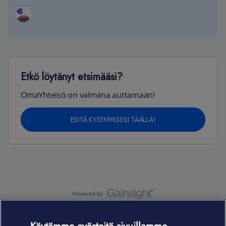
Etkö löytänyt etsimääsi?
OmaYhteisö on valmiina auttamaan!
ESITÄ KYSYMYKSESI TÄÄLLÄ!
OmaYhteisö-käyttöehdot
Accessibility statement