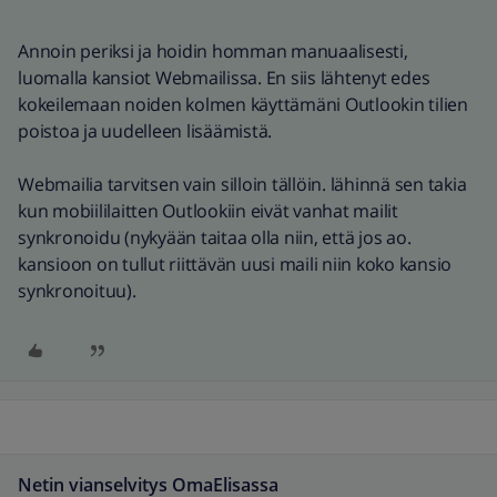
Annoin periksi ja hoidin homman manuaalisesti,
luomalla kansiot Webmailissa. En siis lähtenyt edes
kokeilemaan noiden kolmen käyttämäni Outlookin tilien
poistoa ja uudelleen lisäämistä.
Webmailia tarvitsen vain silloin tällöin. lähinnä sen takia
kun mobiililaitten Outlookiin eivät vanhat mailit
synkronoidu (nykyään taitaa olla niin, että jos ao.
kansioon on tullut riittävän uusi maili niin koko kansio
synkronoituu).
Netin vianselvitys OmaElisassa