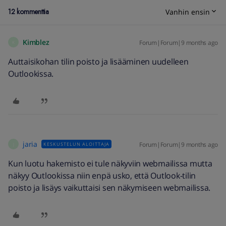
12 kommenttia
Vanhin ensin
Kimblez
Forum|Forum|9 months ago
K
Auttaisikohan tilin poisto ja lisääminen uudelleen
Outlookissa.
jaria
Forum|Forum|9 months ago
KESKUSTELUN ALOITTAJA
J
Kun luotu hakemisto ei tule näkyviin webmailissa mutta
näkyy Outlookissa niin enpä usko, että Outlook-tilin
poisto ja lisäys vaikuttaisi sen näkymiseen webmailissa.