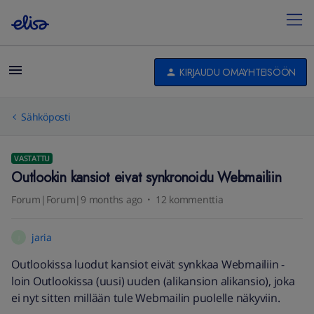
KIRJAUDU OMAYHTEISÖÖN
Sähköposti
VASTATTU
Outlookin kansiot eivat synkronoidu Webmailiin
Forum|Forum|9 months ago
12 kommenttia
jaria
J
Outlookissa luodut kansiot eivät synkkaa Webmailiin -
loin Outlookissa (uusi) uuden (alikansion alikansio), joka
ei nyt sitten millään tule Webmailin puolelle näkyviin.