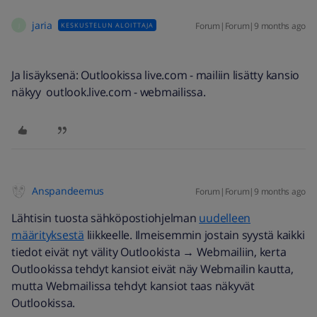
jaria
Forum|Forum|9 months ago
KESKUSTELUN ALOITTAJA
J
Ja lisäyksenä: Outlookissa live.com - mailiin lisätty kansio
näkyy outlook.live.com - webmailissa.
Anspandeemus
Forum|Forum|9 months ago
Lähtisin tuosta sähköpostiohjelman
uudelleen
määrityksestä
liikkeelle. Ilmeisemmin jostain syystä kaikki
tiedot eivät nyt välity Outlookista → Webmailiin, kerta
Outlookissa tehdyt kansiot eivät näy Webmailin kautta,
mutta Webmailissa tehdyt kansiot taas näkyvät
Outlookissa.