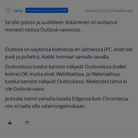
jaria
Forum|Forum|9 months ago
KESKUSTELUN ALOITTAJA
J
Se tilin poisto ja uudelleen lisääminen on auttanut
monesti noissa Outlook vaivoissa.
Outlook on käytössä kolmessa eri laitteessa (PC, Android
padi ja puhelin). Kaikki toimivat samalla tavalla.
Outlookissa luodut kansiot näkyvät Outlookissa (kaikki
kolme) OK mutta eivät WebMailissa. Ja Webmailissa
luodut kansiot näkyvät Outlookissa. Mielestäni tämä ei
ole Outlook-vaiva.
Ja koska toimii samalla tavalla Edgessä kuin Chromessa
niin ei taida olla selainongelmakaan.