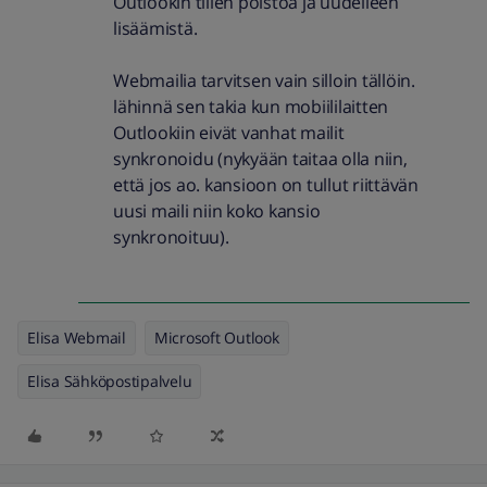
Outlookin tilien poistoa ja uudelleen
lisäämistä.
Webmailia tarvitsen vain silloin tällöin.
lähinnä sen takia kun mobiililaitten
Outlookiin eivät vanhat mailit
synkronoidu (nykyään taitaa olla niin,
että jos ao. kansioon on tullut riittävän
uusi maili niin koko kansio
synkronoituu).
Elisa Webmail
Microsoft Outlook
Elisa Sähköpostipalvelu