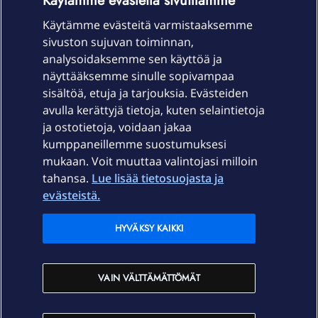
Käytämme evästeitä sivuillamme
Käytämme evästeitä varmistaaksemme
sivuston sujuvan toiminnan,
Laitteet & liittymät
analysoidaksemme sen käyttöä ja
näyttääksemme sinulle sopivampaa
sisältöä, etuja ja tarjouksia. Evästeiden
Palvelut
avulla kerättyjä tietoja, kuten selaintietoja
ja ostotietoja, voidaan jakaa
Tuki
kumppaneillemme suostumuksesi
mukaan. Voit muuttaa valintojasi milloin
tahansa.
Lue lisää tietosuojasta ja
Ajankohtaista
evästeistä.
Elisa Oyj
HYVÄKSY KAIKKI
In English
VAIN VÄLTTÄMÄTTÖMÄT
På Svenska