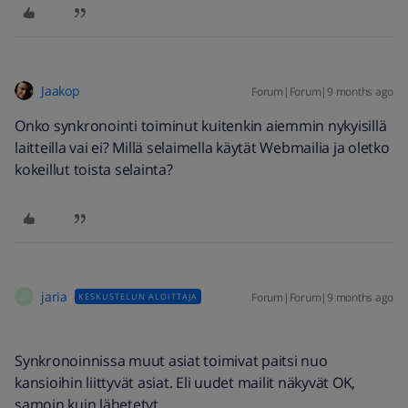
Jaakop
Forum|Forum|9 months ago
Onko synkronointi toiminut kuitenkin aiemmin nykyisillä
laitteilla vai ei? Millä selaimella käytät Webmailia ja oletko
kokeillut toista selainta?
jaria
Forum|Forum|9 months ago
KESKUSTELUN ALOITTAJA
J
Synkronoinnissa muut asiat toimivat paitsi nuo
kansioihin liittyvät asiat. Eli uudet mailit näkyvät OK,
samoin kuin lähetetyt.