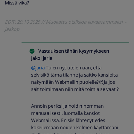
Missä vika?
EDIT: 20.10.2025 // Muokattu otsikkoa kuvaavammaksi. -
Jaakop
Vastauksen tähän kysymykseen
jakoi
jaria
@jaria
Tulen nyt utelemaan, että
selvisikö tämä tilanne ja saitko kansioita
näkymään Webmailin puolelle?😊Ja jos
sait toimimaan niin mitä toimia se vaati?
Annoin periksi ja hoidin homman
manuaalisesti, luomalla kansiot
Webmailissa. En siis lähtenyt edes
kokeilemaan noiden kolmen käyttämäni