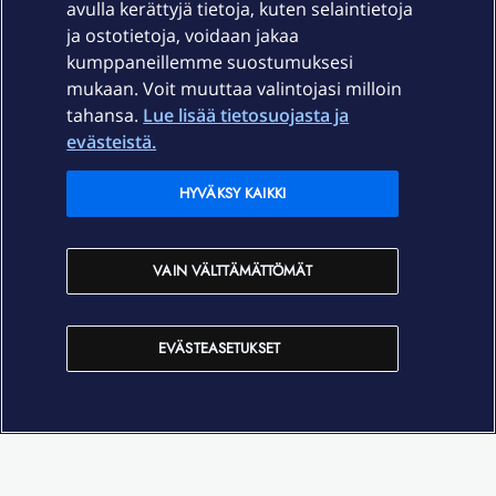
avulla kerättyjä tietoja, kuten selaintietoja
ja ostotietoja, voidaan jakaa
Tuki
kumppaneillemme suostumuksesi
mukaan. Voit muuttaa valintojasi milloin
tahansa.
Lue lisää tietosuojasta ja
Ajankohtaista
evästeistä.
Elisa Oyj
HYVÄKSY KAIKKI
In English
VAIN VÄLTTÄMÄTTÖMÄT
På Svenska
EVÄSTEASETUKSET
Sopimusehdot
Tietosuoja
Saavutettavuus
Evästeasetukset
Tekijänoikeudet © 2026 Elisa Oyj.