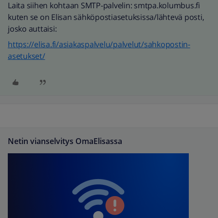
Laita siihen kohtaan SMTP-palvelin: smtpa.kolumbus.fi
kuten se on Elisan sähköpostiasetuksissa/lähtevä posti,
josko auttaisi:
https://elisa.fi/asiakaspalvelu/palvelut/sahkopostin-
asetukset/
Netin vianselvitys OmaElisassa