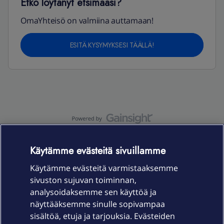
Etkö löytänyt etsimääsi?
OmaYhteisö on valmiina auttamaan!
ESITÄ KYSYMYKSESI TÄÄLLÄ!
OmaYhteisö-käyttöehdot
Accessibility statement
Käytämme evästeitä sivuillamme
Käytämme evästeitä varmistaaksemme
sivuston sujuvan toiminnan,
Laitteet & liittymät
analysoidaksemme sen käyttöä ja
näyttääksemme sinulle sopivampaa
sisältöä, etuja ja tarjouksia. Evästeiden
Palvelut