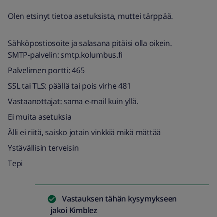
Olen etsinyt tietoa asetuksista, muttei tärppää.
Sähköpostiosoite ja salasana pitäisi olla oikein.
SMTP-palvelin: smtp.kolumbus.fi
Palvelimen portti: 465
SSL tai TLS: päällä tai pois virhe 481
Vastaanottajat: sama e-mail kuin yllä.
Ei muita asetuksia
Älli ei riitä, saisko jotain vinkkiä mikä mättää
Ystävällisin terveisin
Tepi
Vastauksen tähän kysymykseen
jakoi
Kimblez