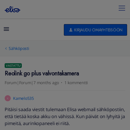
KIRJAUDU OMAYHTEISÖÖN
Sähköposti
VASTATTU
Reolink go plus valvontakamera
Forum|Forum|7 months ago
1 kommentti
Kamelo535
K
Pitäisi saada viestit tulemaan Elisa webmail sähköpostiin,
että tietää koska akku on vähissä. Kun päivät on lyhyitä ja
pimeitä, aurinkopaneeli ei riitä.