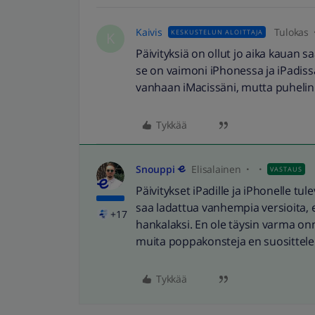
Kaivis
Tulokas
KESKUSTELUN ALOITTAJA
K
Päivityksiä on ollut jo aika kauan s
se on vaimoni iPhonessa ja iPadissä
vanhaan iMacissäni, mutta puhelin
Tykkää
Snouppi
Elisalainen
VASTAUS
Päivitykset iPadille ja iPhonelle tul
saa ladattua vanhempia versioita, el
+17
hankalaksi. En ole täysin varma onn
muita poppakonsteja en suosittele
Tykkää