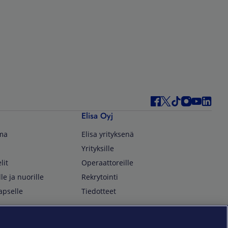
Elisa Oyj
lma
Elisa yrityksenä
Yrityksille
lit
Operaattoreille
lle ja nuorille
Rekrytointi
apselle
Tiedotteet
In English
isan asiakkaille