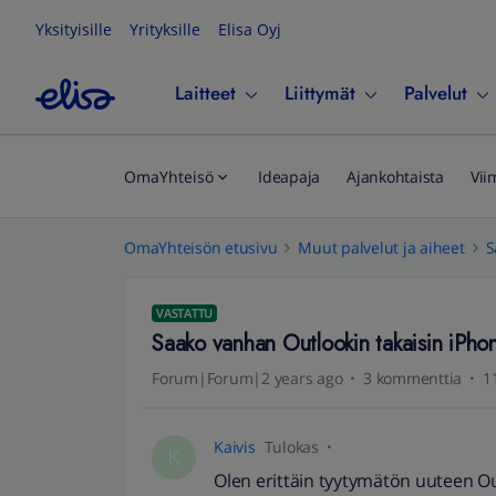
Yksityisille
Yrityksille
Elisa Oyj
Laitteet
Liittymät
Palvelut
OmaYhteisö
Ideapaja
Ajankohtaista
Vii
OmaYhteisön etusivu
Muut palvelut ja aiheet
S
VASTATTU
Saako vanhan Outlookin takaisin iPhone
Forum|Forum|2 years ago
3 kommenttia
1
Kaivis
Tulokas
K
Olen erittäin tyytymätön uuteen Out