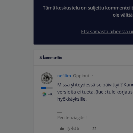
Tämä keskustelu on suljettu kommenteilta.
ole vältt
Etsi samasta aiheesta 
3 kommenttia
nefilim
Oppinut
Missä yhteydessä se päivittyi ? K
versioita ei tueta. (lue : tule korja
+5
hyökkäyksille.
Penitenziagite !
Tykkää