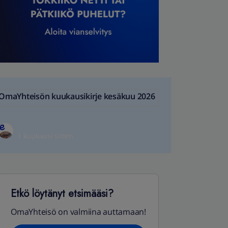
OmaYhteisön kuukausikirje kesäkuu 2026
1 kuukausi sitten
Etkö löytänyt etsimääsi?
OmaYhteisö on valmiina auttamaan!