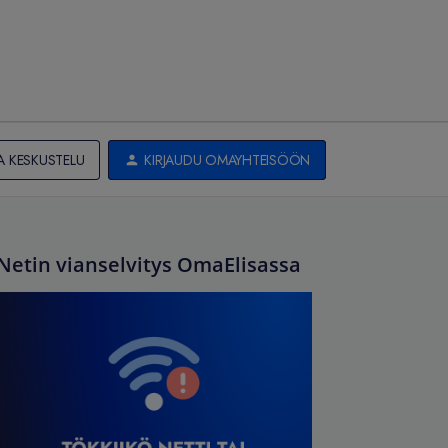
A KESKUSTELU
KIRJAUDU OMAYHTEISÖÖN
Netin vianselvitys OmaElisassa