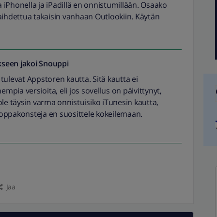
iPhonella ja iPadillä en onnistumillään. Osaako
aihdettua takaisin vanhaan Outlookiin. Käytän
seen jakoi
Snouppi
e tulevat Appstoren kautta. Sitä kautta ei
empia versioita, eli jos sovellus on päivittynyt,
ole täysin varma onnistuisiko iTunesin kautta,
oppakonsteja en suosittele kokeilemaan.
Jaa