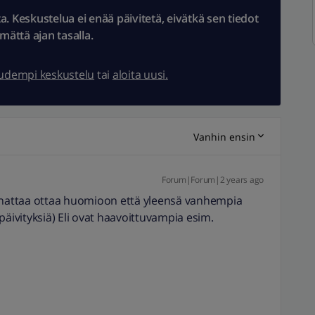
 Keskustelua ei enää päivitetä, eivätkä sen tiedot
ämättä ajan tasalla.
uudempi keskustelu
tai
aloita uusi.
Vanhin ensin
Forum|Forum|2 years ago
annattaa ottaa huomioon että yleensä vanhempia
uspäivityksiä) Eli ovat haavoittuvampia esim.