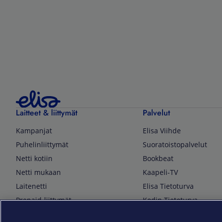
Laitteet & liittymät
Palvelut
Kampanjat
Elisa Viihde
Puhelinliittymät
Suoratoistopalvelut
Netti kotiin
Bookbeat
Netti mukaan
Kaapeli-TV
Laitenetti
Elisa Tietoturva
Prepaid-liittymät
Kodin Tietoturva
Puhelimet ja tarvikkeet
Mobiilivarmenne