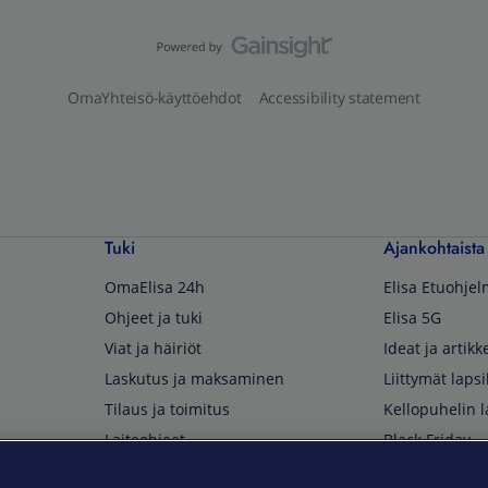
OmaYhteisö-käyttöehdot
Accessibility statement
Tuki
Ajankohtaista
OmaElisa 24h
Elisa Etuohje
Ohjeet ja tuki
Elisa 5G
Viat ja häiriöt
Ideat ja artikke
Laskutus ja maksaminen
Liittymät lapsi
Tilaus ja toimitus
Kellopuhelin l
Laiteohjeet
Black Friday
Asiakaspalvelun yhteystiedot
Huippuetuja El