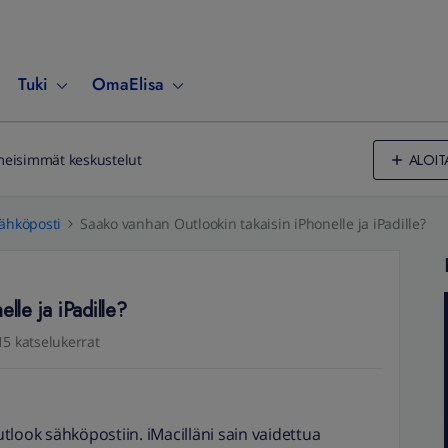
Tuki
OmaElisa
ALOIT
meisimmät keskustelut
ähköposti
Saako vanhan Outlookin takaisin iPhonelle ja iPadille?
lle ja iPadille?
15 katselukerrat
look sähköpostiin. iMacilläni sain vaidettua