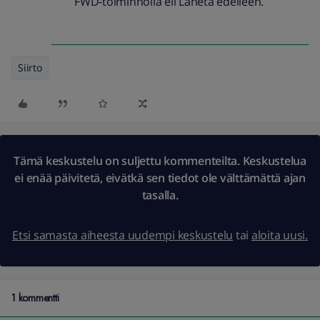
FWD-toiminnolla eli Lähetä edelleen.
Siirto
Tämä keskustelu on suljettu kommenteilta. Keskustelua
ei enää päivitetä, eivätkä sen tiedot ole välttämättä ajan
tasalla.
Etsi samasta aiheesta uudempi keskustelu
tai
aloita uusi.
1 kommentti