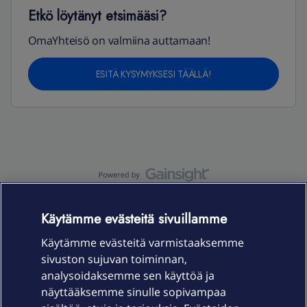
Etkö löytänyt etsimääsi?
OmaYhteisö on valmiina auttamaan!
ESITÄ KYSYMYKSESI TÄÄLLÄ!
OmaYhteisö-käyttöehdot
Accessibility statement
Käytämme evästeitä sivuillamme
Käytämme evästeitä varmistaaksemme
sivuston sujuvan toiminnan,
Laitteet & liittymät
analysoidaksemme sen käyttöä ja
näyttääksemme sinulle sopivampaa