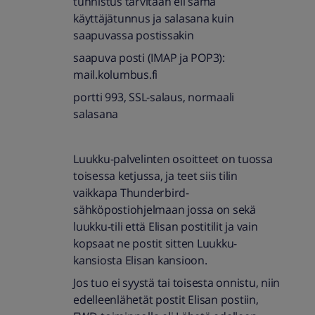
tunnistus tarvitaan eli sama
käyttäjätunnus ja salasana kuin
saapuvassa postissakin
saapuva posti (IMAP ja POP3):
mail.kolumbus.fi
portti 993, SSL-salaus, normaali
salasana
Luukku-palvelinten osoitteet on tuossa
toisessa ketjussa, ja teet siis tilin
vaikkapa Thunderbird-
sähköpostiohjelmaan jossa on sekä
luukku-tili että Elisan postitilit ja vain
kopsaat ne postit sitten Luukku-
kansiosta Elisan kansioon.
Jos tuo ei syystä tai toisesta onnistu, niin
edelleenlähetät postit Elisan postiin,