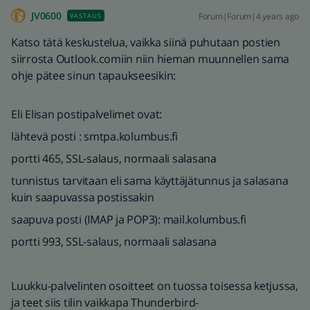
JV0600
Forum|Forum|4 years ago
VASTAUS
Katso tätä keskustelua, vaikka siinä puhutaan postien
siirrosta Outlook.comiin niin hieman muunnellen sama
ohje pätee sinun tapaukseesikin:
Eli Elisan postipalvelimet ovat:
lähtevä posti : smtpa.kolumbus.fi
portti 465, SSL-salaus, normaali salasana
tunnistus tarvitaan eli sama käyttäjätunnus ja salasana
kuin saapuvassa postissakin
saapuva posti (IMAP ja POP3): mail.kolumbus.fi
portti 993, SSL-salaus, normaali salasana
Luukku-palvelinten osoitteet on tuossa toisessa ketjussa,
ja teet siis tilin vaikkapa Thunderbird-