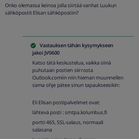
Onko olemassa keinoa jolla siirtää vanhat Luukun
sähköpostit Elisan sähköpostiin?
Vastauksen tähän kysymykseen
jakoi
JV0600
Katso tätä keskustelua, vaikka siinä
puhutaan postien siirrosta
Outlook.comiin niin hieman muunnellen
sama ohje pätee sinun tapaukseesikin:
Eli Elisan postipalvelimet ovat:
lähtevä posti : smtpa.kolumbus.fi
portti 465, SSL-salaus, normaali
salasana