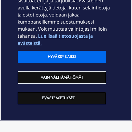
sisältöä, etuja ja tarjouksia. Evästeiden
Palvelut
avulla kerättyjä tietoja, kuten selaintietoja
ja ostotietoja, voidaan jakaa
Tuki
kumppaneillemme suostumuksesi
mukaan. Voit muuttaa valintojasi milloin
tahansa.
Lue lisää tietosuojasta ja
Ajankohtaista
evästeistä.
Elisa Oyj
HYVÄKSY KAIKKI
In English
VAIN VÄLTTÄMÄTTÖMÄT
På Svenska
EVÄSTEASETUKSET
Sopimusehdot
Tietosuoja
Saavutettavuus
Evästeasetukset
Tekijänoikeudet © 2026 Elisa Oyj.