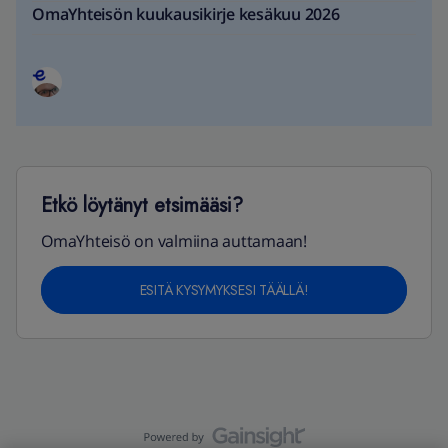
OmaYhteisön kuukausikirje kesäkuu 2026
Etkö löytänyt etsimääsi?
OmaYhteisö on valmiina auttamaan!
ESITÄ KYSYMYKSESI TÄÄLLÄ!