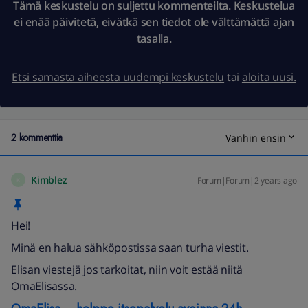
Tämä keskustelu on suljettu kommenteilta. Keskustelua
ei enää päivitetä, eivätkä sen tiedot ole välttämättä ajan
tasalla.
Etsi samasta aiheesta uudempi keskustelu
tai
aloita uusi.
2 kommenttia
Vanhin ensin
Kimblez
Forum|Forum|2 years ago
K
Hei!
Minä en halua sähköpostissa saan turha viestit.
Elisan viestejä jos tarkoitat, niin voit estää niitä
OmaElisassa.