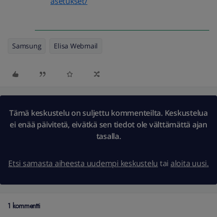
asetukset/
Samsung
Elisa Webmail
Tämä keskustelu on suljettu kommenteilta. Keskustelua
ei enää päivitetä, eivätkä sen tiedot ole välttämättä ajan
tasalla.
Etsi samasta aiheesta uudempi keskustelu
tai
aloita uusi.
1 kommentti