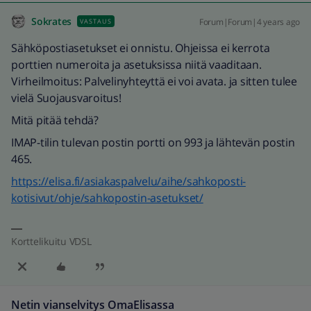
Sokrates
Forum|Forum|4 years ago
VASTAUS
Sähköpostiasetukset ei onnistu. Ohjeissa ei kerrota
porttien numeroita ja asetuksissa niitä vaaditaan.
Virheilmoitus: Palvelinyhteyttä ei voi avata. ja sitten tulee
vielä Suojausvaroitus!
Mitä pitää tehdä?
IMAP-tilin tulevan postin portti on 993 ja lähtevän postin
465.
https://elisa.fi/asiakaspalvelu/aihe/sahkoposti-
kotisivut/ohje/sahkopostin-asetukset/
Korttelikuitu VDSL
Netin vianselvitys OmaElisassa