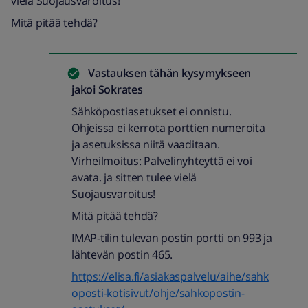
vielä Suojausvaroitus!
Mitä pitää tehdä?
Vastauksen tähän kysymykseen
jakoi
Sokrates
Sähköpostiasetukset ei onnistu.
Ohjeissa ei kerrota porttien numeroita
ja asetuksissa niitä vaaditaan.
Virheilmoitus: Palvelinyhteyttä ei voi
avata. ja sitten tulee vielä
Suojausvaroitus!
Mitä pitää tehdä?
IMAP-tilin tulevan postin portti on 993 ja
lähtevän postin 465.
https://elisa.fi/asiakaspalvelu/aihe/sahk
oposti-kotisivut/ohje/sahkopostin-