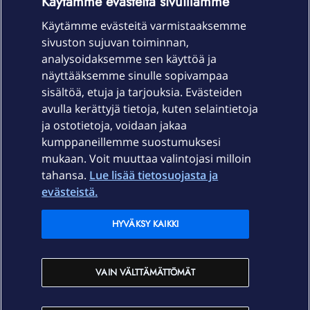
Käytämme evästeitä sivuillamme
Käytämme evästeitä varmistaaksemme
sivuston sujuvan toiminnan,
Laitteet & liittymät
analysoidaksemme sen käyttöä ja
näyttääksemme sinulle sopivampaa
sisältöä, etuja ja tarjouksia. Evästeiden
Palvelut
avulla kerättyjä tietoja, kuten selaintietoja
ja ostotietoja, voidaan jakaa
Tuki
kumppaneillemme suostumuksesi
mukaan. Voit muuttaa valintojasi milloin
tahansa.
Lue lisää tietosuojasta ja
Ajankohtaista
evästeistä.
Elisa Oyj
HYVÄKSY KAIKKI
In English
VAIN VÄLTTÄMÄTTÖMÄT
På Svenska