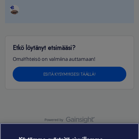
Etkö löytänyt etsimääsi?
OmaYhteisö on valmiina auttamaan!
ESITÄ KYSYMYKSESI TÄÄLLÄ!
OmaYhteisö-käyttöehdot
Accessibility statement