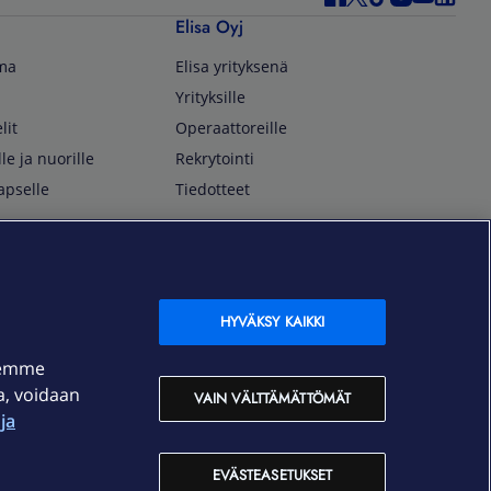
Elisa Oyj
lma
Elisa yrityksenä
Yrityksille
lit
Operaattoreille
lle ja nuorille
Rekrytointi
apselle
Tiedotteet
In English
isan asiakkaille
Customer Service
OmaElisa Self Service
HYVÄKSY KAIKKI
Moving to Finland
semme
Elisa Corporation
ja, voidaan
VAIN VÄLTTÄMÄTTÖMÄT
ja
På Svenska
Kundtjänst
EVÄSTEASETUKSET