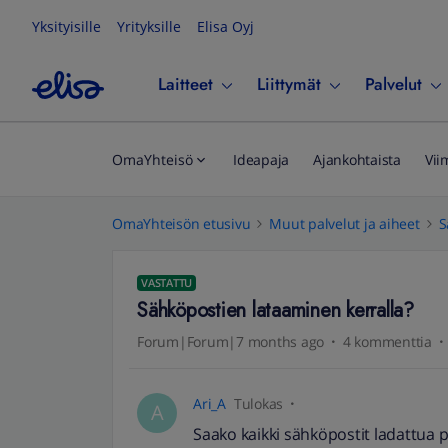
Yksityisille
Yrityksille
Elisa Oyj
Laitteet
Liittymät
Palvelut
OmaYhteisö
Ideapaja
Ajankohtaista
Vii
OmaYhteisön etusivu
Muut palvelut ja aiheet
S
VASTATTU
Sähköpostien lataaminen kerralla?
Forum|Forum|7 months ago
4 kommenttia
Ari_A
Tulokas
A
Saako kaikki sähköpostit ladattua p