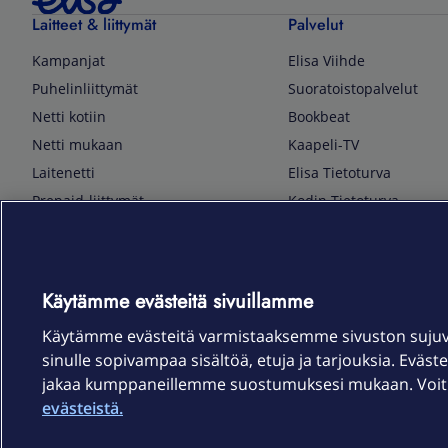
Laitteet & liittymät
Palvelut
Kampanjat
Elisa Viihde
Puhelinliittymät
Suoratoistopalvelut
Netti kotiin
Bookbeat
Netti mukaan
Kaapeli-TV
Laitenetti
Elisa Tietoturva
Prepaid-liittymät
Kodin Tietoturva
Puhelimet ja tarvikkeet
Mobiilivarmenne
Tietotekniikka
Kuka soittaa
Pelaaminen
Sähköpostipalvelu
Käytämme evästeitä sivuillamme
TV & audio
Elisa Kotiverkko
Käytämme evästeitä varmistaaksemme sivuston suju
Kodinkoneet
Elisa Pilvilinna
sinulle sopivampaa sisältöä, etuja ja tarjouksia. Eväste
Kamerat ja dronet
Elisa Laiteturva
jakaa kumppaneillemme suostumuksesi mukaan. Voit m
Kellot ja rannekkeet
Elisa Rinnakkaisliittymä
evästeistä.
Älykoti
Elisa Kotiturva -hälytys