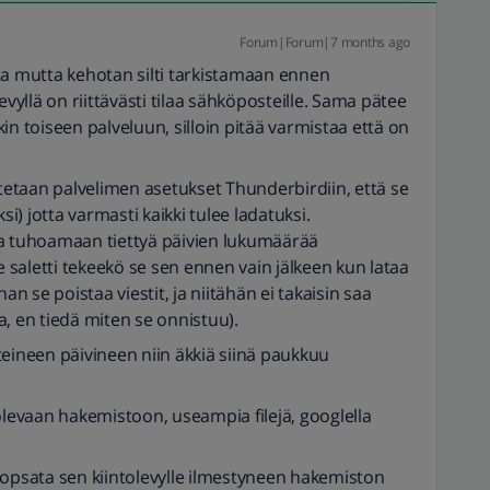
Forum|Forum|7 months ago
ta mutta kehotan silti tarkistamaan ennen
evyllä on riittävästi tilaa sähköposteille. Sama pätee
in toiseen palveluun, silloin pitää varmistaa että on
etaan palvelimen asetukset Thunderbirdiin, että se
iksi) jotta varmasti kaikki tulee ladatuksi.
aa tuhoamaan tiettyä päivien lukumäärää
saletti tekeekö se sen ennen vain jälkeen kun lataa
 se poistaa viestit, ja niitähän ei takaisin saa
ta, en tiedä miten se onnistuu).
teineen päivineen niin äkkiä siinä paukkuu
olevaan hakemistoon, useampia filejä, googlella
ä kopsata sen kiintolevylle ilmestyneen hakemiston