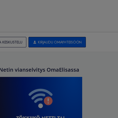
A KESKUSTELU
KIRJAUDU OMAYHTEISÖÖN
Netin vianselvitys OmaElisassa