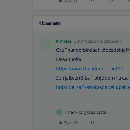
Tykkää
4 kommenttia
Kimblez
OmaYhteisön luottojäsen
K
Ota Thunderbird sähköpostiohjelm
Lataa tuolta:
https://www.thunderbird.net/fi/
Sen jälkeen Elisan ohjeiden mukaan
https://elisa.fi/asiakaspalvelu/pa
1 henkilö tykkää tästä
A
Tykkää