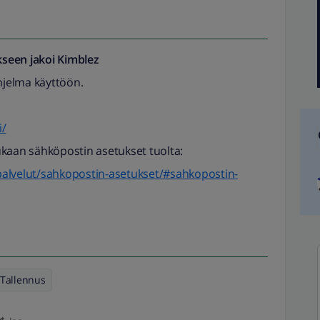
seen jakoi
Kimblez
jelma käyttöön.
i/
ukaan sähköpostin asetukset tuolta:
u/palvelut/sahkopostin-asetukset/#sahkopostin-
Tallennus