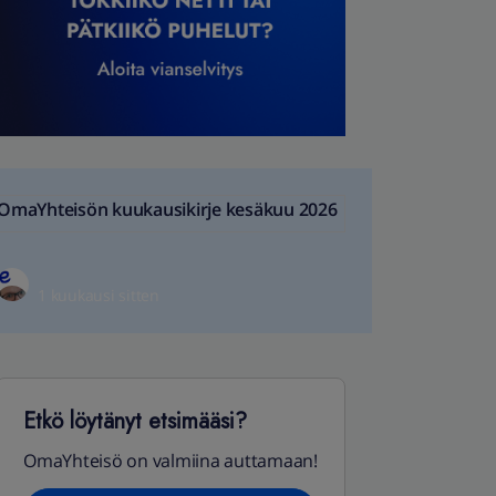
OmaYhteisön kuukausikirje kesäkuu 2026
1 kuukausi sitten
Etkö löytänyt etsimääsi?
OmaYhteisö on valmiina auttamaan!