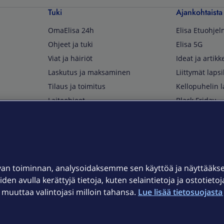
Tuki
Ajankohtaista
OmaElisa 24h
Elisa Etuohje
Ohjeet ja tuki
Elisa 5G
Viat ja häiriöt
Ideat ja artikke
Laskutus ja maksaminen
Liittymät lapsi
Tilaus ja toimitus
Kellopuhelin l
Laiteohjeet
Black Friday
Asiakaspalvelun yhteystiedot
Huippuetuja El
Soita Omagurulle
OmaYhteisö
Myymälät ja myyntipisteet
van toiminnan, analysoidaksemme sen käyttöä ja näyttääk
Kuuluvuuskartta
iden avulla kerättyjä tietoja, kuten selaintietoja ja ostotieto
Asiakastiedotteet
uuttaa valintojasi milloin tahansa.
Lue lisää tietosuojasta 
t
OmaElisa-sovellus
järjestelmä
Kirjaudu sähköpostiin