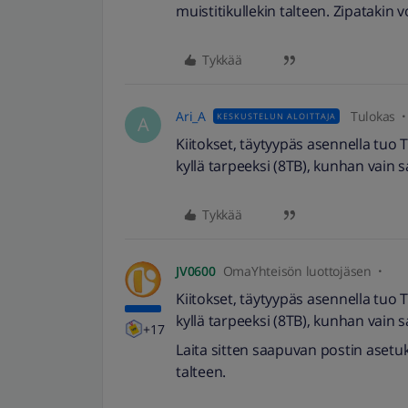
muistitikullekin talteen. Zipatakin vo
Tykkää
Ari_A
Tulokas
KESKUSTELUN ALOITTAJA
A
Kiitokset, täytyypäs asennella tuo 
kyllä tarpeeksi (8TB), kunhan vain
Tykkää
JV0600
OmaYhteisön luottojäsen
Kiitokset, täytyypäs asennella tuo 
kyllä tarpeeksi (8TB), kunhan vain
+17
Laita sitten saapuvan postin asetuk
talteen.