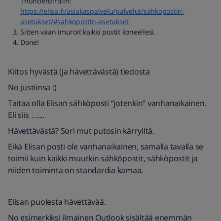
Thunderbirdiin:
https://elisa.fi/asiakaspalvelu/palvelut/sahkopostin-
asetukset/#sahkopostin-asetukset
Sitten vaan imuroit kaikki postit koneellesi.
Done!
Kiitos hyvästä (ja hävettävästä) tiedosta
No justiinsa :)
Taitaa olla Elisan sähköposti “jotenkin” vanhanaikainen.
Eli siis …...
Hävettävästä? Sori mut putosin kärryiltä.
Eikä Elisan posti ole vanhanaikainen, samalla tavalla se
toimii kuin kaikki muutkin sähköpostit, sähköpostit ja
niiden toiminta on standardia kamaa.
Elisan puolesta hävettävää.
No esimerkiksi ilmainen Outlook sisältää enemmän