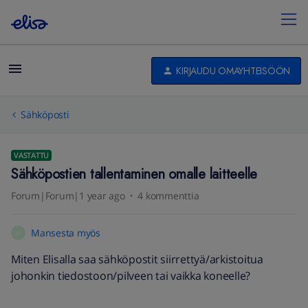
KIRJAUDU OMAYHTEISÖÖN
Sähköposti
VASTATTU
Sähköpostien tallentaminen omalle laitteelle
Forum|Forum|1 year ago
4 kommenttia
Mansesta myös
M
Miten Elisalla saa sähköpostit siirrettyä/arkistoitua
johonkin tiedostoon/pilveen tai vaikka koneelle?