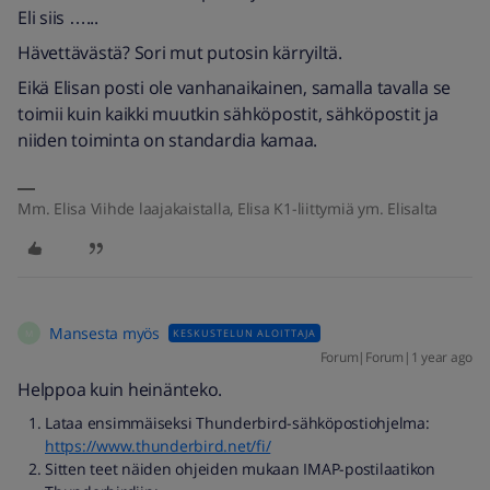
Eli siis …...
Hävettävästä? Sori mut putosin kärryiltä.
Eikä Elisan posti ole vanhanaikainen, samalla tavalla se
toimii kuin kaikki muutkin sähköpostit, sähköpostit ja
niiden toiminta on standardia kamaa.
Mm. Elisa Viihde laajakaistalla, Elisa K1-liittymiä ym. Elisalta
Mansesta myös
KESKUSTELUN ALOITTAJA
M
Forum|Forum|1 year ago
Helppoa kuin heinänteko.
Lataa ensimmäiseksi Thunderbird-sähköpostiohjelma:
https://www.thunderbird.net/fi/
Sitten teet näiden ohjeiden mukaan IMAP-postilaatikon