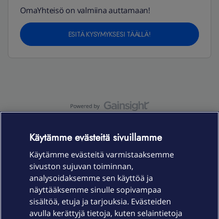
OmaYhteisö on valmiina auttamaan!
ESITÄ KYSYMYKSESI TÄÄLLÄ!
OmaYhteisö-käyttöehdot
Accessibility statement
Käytämme evästeitä sivuillamme
Käytämme evästeitä varmistaaksemme
sivuston sujuvan toiminnan,
Laitteet & liittymät
analysoidaksemme sen käyttöä ja
näyttääksemme sinulle sopivampaa
sisältöä, etuja ja tarjouksia. Evästeiden
Palvelut
avulla kerättyjä tietoja, kuten selaintietoja