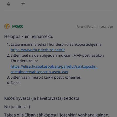
JV0600
Forum|Forum|1 year ago
Helppoa kuin heinänteko.
Lataa ensimmäiseksi Thunderbird-sähköpostiohjelma:
https://www.thunderbird.net/fi/
Sitten teet näiden ohjeiden mukaan IMAP-postilaatikon
Thunderbirdiin:
https://elisa.fi/asiakaspalvelu/palvelut/sahkopostin-
asetukset/#sahkopostin-asetukset
Sitten vaan imuroit kaikki postit koneellesi.
Done!
Kiitos hyvästä (ja hävettävästä) tiedosta
No justiinsa :)
Taitaa olla Elisan sähköposti “jotenkin” vanhanaikainen.