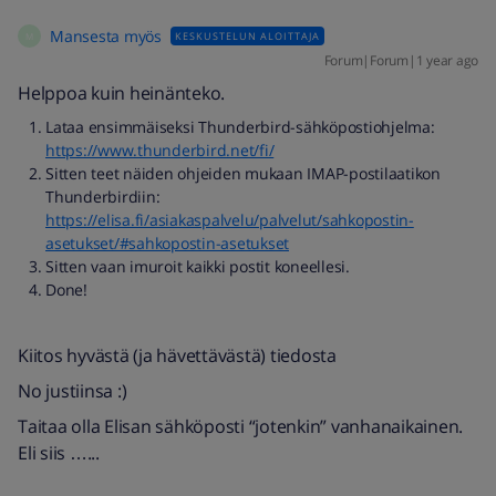
Mansesta myös
KESKUSTELUN ALOITTAJA
M
Forum|Forum|1 year ago
Helppoa kuin heinänteko.
Lataa ensimmäiseksi Thunderbird-sähköpostiohjelma:
https://www.thunderbird.net/fi/
Sitten teet näiden ohjeiden mukaan IMAP-postilaatikon
Thunderbirdiin:
https://elisa.fi/asiakaspalvelu/palvelut/sahkopostin-
asetukset/#sahkopostin-asetukset
Sitten vaan imuroit kaikki postit koneellesi.
Done!
Kiitos hyvästä (ja hävettävästä) tiedosta
No justiinsa :)
Taitaa olla Elisan sähköposti “jotenkin” vanhanaikainen.
Eli siis …...