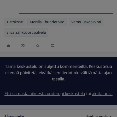
Tietokone
Mozilla Thunderbird
Varmuuskopiointi
Elisa Sähköpostipalvelu
Tämä keskustelu on suljettu kommenteilta. Keskustelua
ei enää päivitetä, eivätkä sen tiedot ole välttämättä ajan
tasalla.
Etsi samasta aiheesta uudempi keskustelu
tai
aloita uusi.
4 kommenttia
Vanhin ensin