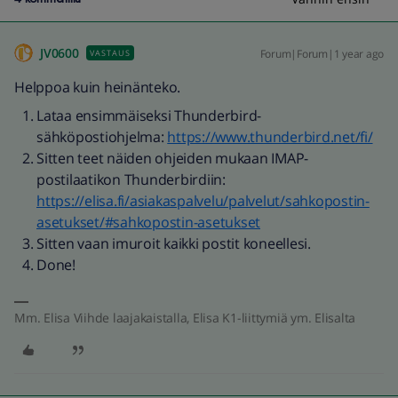
JV0600
Forum|Forum|1 year ago
VASTAUS
Helppoa kuin heinänteko.
Lataa ensimmäiseksi Thunderbird-
sähköpostiohjelma:
https://www.thunderbird.net/fi/
Sitten teet näiden ohjeiden mukaan IMAP-
postilaatikon Thunderbirdiin:
https://elisa.fi/asiakaspalvelu/palvelut/sahkopostin-
asetukset/#sahkopostin-asetukset
Sitten vaan imuroit kaikki postit koneellesi.
Done!
Mm. Elisa Viihde laajakaistalla, Elisa K1-liittymiä ym. Elisalta