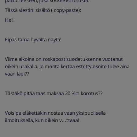
palautteeseen, joka koskee korotusta.
Tässä viestini sisältö ( copy-paste):
Hei!
Eipäs tämä hyvältä näytä!
Viime aikoina on roskapostisuodatuksenne vuotanut
oikein urakalla. Jo monta kertaa estetty osoite tulee aina
vaan läpi??
Tästäkö pitää taas maksaa 20 %:n korotus??
Voisipa eläkettäkin nostaa vaan yksipuolisella
ilmoituksella, kun oikein v…ttaaa!