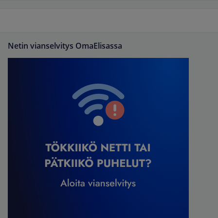
Netin vianselvitys OmaElisassa