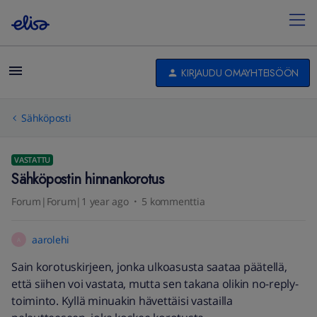
KIRJAUDU OMAYHTEISÖÖN
Sähköposti
VASTATTU
Sähköpostin hinnankorotus
Forum|Forum|1 year ago
5 kommenttia
aarolehi
A
Sain korotuskirjeen, jonka ulkoasusta saataa päätellä,
että siihen voi vastata, mutta sen takana olikin no-reply-
toiminto. Kyllä minuakin hävettäisi vastailla