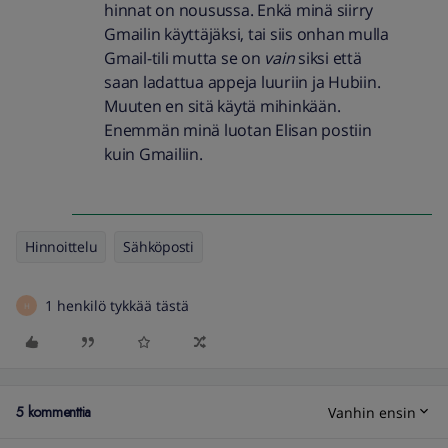
hinnat on nousussa. Enkä minä siirry
Gmailin käyttäjäksi, tai siis onhan mulla
Gmail-tili mutta se on
vain
siksi että
saan ladattua appeja luuriin ja Hubiin.
Muuten en sitä käytä mihinkään.
Enemmän minä luotan Elisan postiin
kuin Gmailiin.
Hinnoittelu
Sähköposti
1 henkilö tykkää tästä
H
5 kommenttia
Vanhin ensin