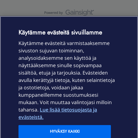
OmaYhteisö-käyttöehdot
Accessibility statement
Käytämme evästeitä sivuillamme
Käytämme evästeitä varmistaaksemme
sivuston sujuvan toiminnan,
Laitteet & liittymät
analysoidaksemme sen käyttöä ja
näyttääksemme sinulle sopivampaa
sisältöä, etuja ja tarjouksia. Evästeiden
Palvelut
avulla kerättyjä tietoja, kuten selaintietoja
ja ostotietoja, voidaan jakaa
Tuki
kumppaneillemme suostumuksesi
mukaan. Voit muuttaa valintojasi milloin
tahansa.
Lue lisää tietosuojasta ja
Ajankohtaista
evästeistä.
Elisa Oyj
HYVÄKSY KAIKKI