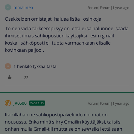
mmalinen
Forum|Forum|1 year ago
M
Osakkeiden omistajat haluaa lisää osinkoja
toinen vielä tärkeempi syy on että elisa halunnee saada
ihmiset ilmas sähköpostien käyttäjiksi esim gmail
koska sähköposti ei tuota varmaankaan elisalle
kovinkaan paljoo .
1 henkilö tykkää tästä
H
JV0600
Forum|Forum|1 year ago
VASTAUS
Kaikillahan ne sähköpostipalveluiden hinnat on
nousussa. Enkä minä siirry Gmailin käyttäjäksi, tai siis
onhan mulla Gmail-tili mutta se on
vain
siksi että saan