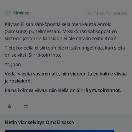
Kimblez
Forum|Forum|1 year ago
K
Käytän Elisan sähköpostia selaimen kautta Anroid
(Samsung) puhelimessani. Miksiköhän sähköpostien
siirtoon johonkin kansioon ei ole mitään toimintoa?!
Tietokoneella ei siirtoon ole mitään ongelmaa, kun siellä
on selvästi Siirrä-toiminto.
Yt. Joon
Vedä viestiä vasemmalle, niin viereen tulee kolme viivaa
ja roskakori.
Paina kolmea viivaa, niin siellä on
Siirrä ym. toiminnot.
Netin vianselvitys OmaElisassa