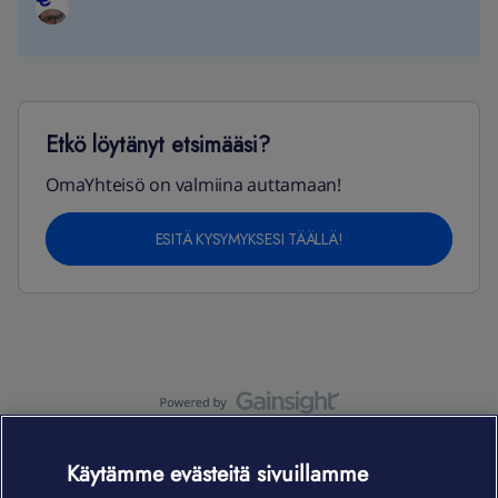
Etkö löytänyt etsimääsi?
OmaYhteisö on valmiina auttamaan!
ESITÄ KYSYMYKSESI TÄÄLLÄ!
OmaYhteisö-käyttöehdot
Accessibility statement
Käytämme evästeitä sivuillamme