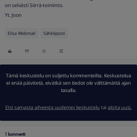
on selvästi Siirrä-toiminto.
Yt. Joon
Elisa Webmail
Sähköposti
Tämä keskustelu on suljettu kommenteilta. Keskustelua
ei enää päivitetä, eivätkä sen tiedot ole välttämättä ajan
tasalla.
Etsi samasta aiheesta uudempi keskustelu
tai
aloita uusi.
1 kommentti