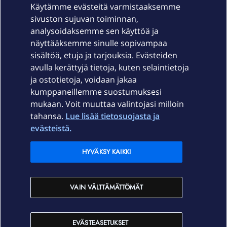
Käytämme evästeitä varmistaaksemme
sivuston sujuvan toiminnan,
Laitteet & liittymät
analysoidaksemme sen käyttöä ja
näyttääksemme sinulle sopivampaa
sisältöä, etuja ja tarjouksia. Evästeiden
Palvelut
avulla kerättyjä tietoja, kuten selaintietoja
ja ostotietoja, voidaan jakaa
Tuki
kumppaneillemme suostumuksesi
mukaan. Voit muuttaa valintojasi milloin
tahansa.
Lue lisää tietosuojasta ja
Ajankohtaista
evästeistä.
Elisa Oyj
HYVÄKSY KAIKKI
In English
VAIN VÄLTTÄMÄTTÖMÄT
På Svenska
EVÄSTEASETUKSET