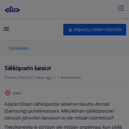
KIRJAUDU OMAYHTEISÖÖN
Sähköposti
Sähköpostin kansiot
Forum|Forum|1 year ago
1 kommentti
Joon
J
Käytän Elisan sähköpostia selaimen kautta Anroid
(Samsung) puhelimessani. Miksiköhän sähköpostien
siirtoon johonkin kansioon ei ole mitään toimintoa?!
Tietokoneella ei siirtoon ole mitään ongelmaa, kun siellä