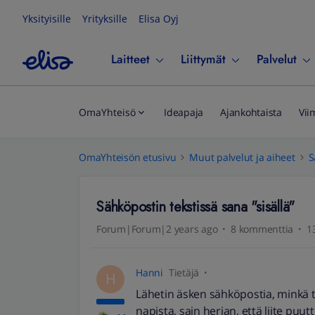
Yksityisille
Yrityksille
Elisa Oyj
Laitteet
Liittymät
Palvelut
OmaYhteisö
Ideapaja
Ajankohtaista
Vii
OmaYhteisön etusivu
Muut palvelut ja aiheet
S
Sähköpostin tekstissä sana "sisällä"
Forum|Forum|2 years ago
8 kommenttia
1
Hanni
Tietäjä
H
Lähetin äsken sähköpostia, minkä te
napista, sain herjan, että liite puutt