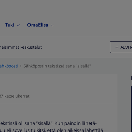
Tuki
OmaElisa
ALOIT
meisimmät keskustelut
ähköposti
Sähköpostin tekstissä sana "sisällä"
37 katselukerrat
kstissä oli sana “sisällä”. Kun painoin lähetä-
uu eli sovellus tulkitsi, että olen aikeissa lähettää