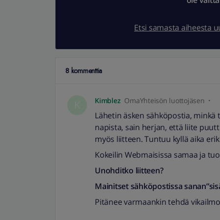
ole vältt
Etsi samasta aiheesta 
8 kommenttia
Kimblez
OmaYhteisön luottojäsen
K
Lähetin äsken sähköpostia, minkä te
napista, sain herjan, että liite puutt
myös liitteen. Tuntuu kyllä aika er
Kokeilin Webmaisissa samaa ja tuoll
Unohditko liitteen?
Mainitset sähköpostissa sanan”sisäll
Pitänee varmaankin tehdä vikailmo