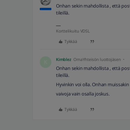
Onhan sekin mahdollista , että postip
tileillä.
Korttelikuitu VDSL
Tykkää
Kimblez
OmaYhteisön luottojäsen
K
Onhan sekin mahdollista , että postip
tileillä.
Hyvinkin voi olla. Onhan muissakin 
vaivoja vain osalla joskus.
Tykkää