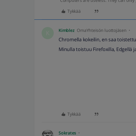
“Computers are useless. They can only 
Tykkää
Kimblez
OmaYhteisön luottojäsen
K
Chromella kokeilin, en saa toistet
Minulla toistuu Firefoxilla, Edgellä 
Tykkää
Sokrates