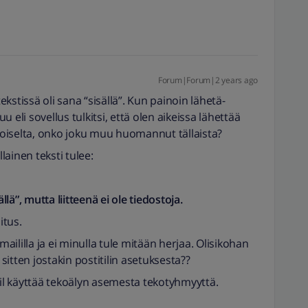
Forum|Forum|2 years ago
kstissä oli sana “sisällä”. Kun painoin lähetä-
uu eli sovellus tulkitsi, että olen aikeissa lähettää
ikoiselta, onko joku muu huomannut tällaista?
ainen teksti tulee:
ä”, mutta liitteenä ei ole tiedostoja.
itus.
ililla ja ei minulla tule mitään herjaa. Olisikohan
 sitten jostakin postitilin asetuksesta??
l käyttää tekoälyn asemesta tekotyhmyyttä.