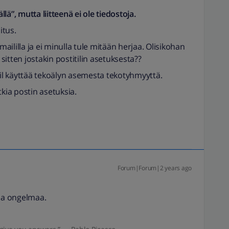
ä”, mutta liitteenä ei ole tiedostoja.
itus.
ililla ja ei minulla tule mitään herjaa. Olisikohan
 sitten jostakin postitilin asetuksesta??
l käyttää tekoälyn asemesta tekotyhmyyttä.
tkia postin asetuksia.
Forum|Forum|2 years ago
tua ongelmaa.