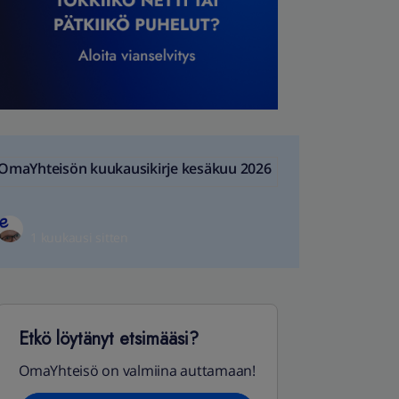
OmaYhteisön kuukausikirje kesäkuu 2026
1 kuukausi sitten
Etkö löytänyt etsimääsi?
OmaYhteisö on valmiina auttamaan!