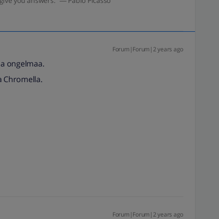
give you answers.” ― Pablo Picasso
Forum|Forum|2 years ago
tua ongelmaa.
ja Chromella.
Forum|Forum|2 years ago