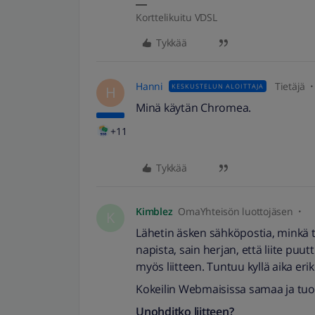
Korttelikuitu VDSL
Tykkää
Hanni
Tietäjä
KESKUSTELUN ALOITTAJA
H
Minä käytän Chromea.
+11
Tykkää
Kimblez
OmaYhteisön luottojäsen
K
Lähetin äsken sähköpostia, minkä te
napista, sain herjan, että liite puutt
myös liitteen. Tuntuu kyllä aika er
Kokeilin Webmaisissa samaa ja tuoll
Unohditko liitteen?