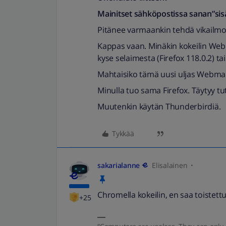
Mainitset sähköpostissa sanan”sisäll
Pitänee varmaankin tehdä vikailmo
Kappas vaan. Minäkin kokeilin Webma
kyse selaimesta (Firefox 118.0.2) tai
Mahtaisiko tämä uusi uljas Webmai
Minulla tuo sama Firefox. Täytyy tu
Muutenkin käytän Thunderbirdiä.
Tykkää
sakarialanne
Elisalainen
Chromella kokeilin, en saa toistet
+25