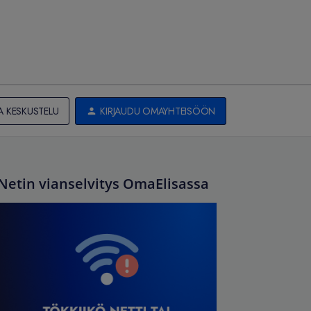
A KESKUSTELU
KIRJAUDU OMAYHTEISÖÖN
Netin vianselvitys OmaElisassa