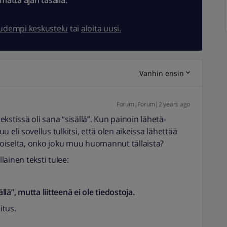
ämättä ajan tasalla.
uudempi keskustelu
tai
aloita uusi.
Vanhin ensin
Forum|Forum|2 years ago
kstissä oli sana “sisällä”. Kun painoin lähetä-
uu eli sovellus tulkitsi, että olen aikeissa lähettää
ikoiselta, onko joku muu huomannut tällaista?
ainen teksti tulee:
ä”, mutta liitteenä ei ole tiedostoja.
itus.