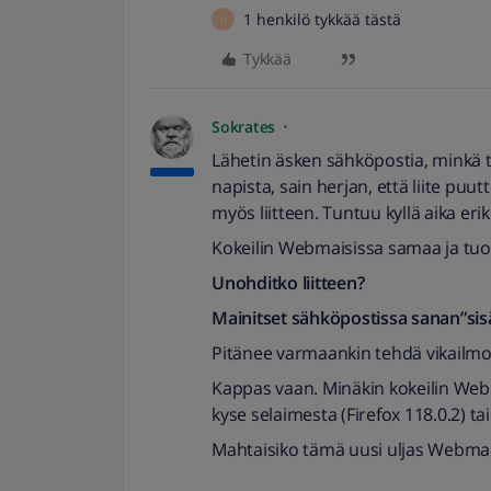
1 henkilö tykkää tästä
H
Tykkää
Sokrates
Lähetin äsken sähköpostia, minkä te
napista, sain herjan, että liite puutt
myös liitteen. Tuntuu kyllä aika er
Kokeilin Webmaisissa samaa ja tuoll
Unohditko liitteen?
Mainitset sähköpostissa sanan”sisäll
Pitänee varmaankin tehdä vikailmo
Kappas vaan. Minäkin kokeilin Webma
kyse selaimesta (Firefox 118.0.2) tai
Mahtaisiko tämä uusi uljas Webmai