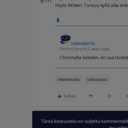
+11
myös liitteen. Tuntuu kyllä aika er
sakarialanne
Forum|Forum|2 years ago
Chromella kokeilin, en saa toist
liitetiedosto
Sähköposti
Tykkää
Tämä keskustelu on suljettu kommenteilta.