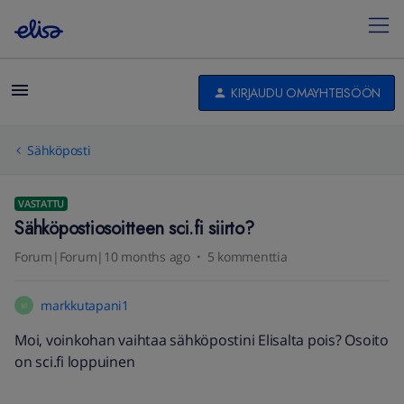
KIRJAUDU OMAYHTEISÖÖN
Sähköposti
VASTATTU
Sähköpostiosoitteen sci.fi siirto?
Forum|Forum|10 months ago
5 kommenttia
markkutapani1
M
Moi, voinkohan vaihtaa sähköpostini Elisalta pois? Osoito
on sci.fi loppuinen