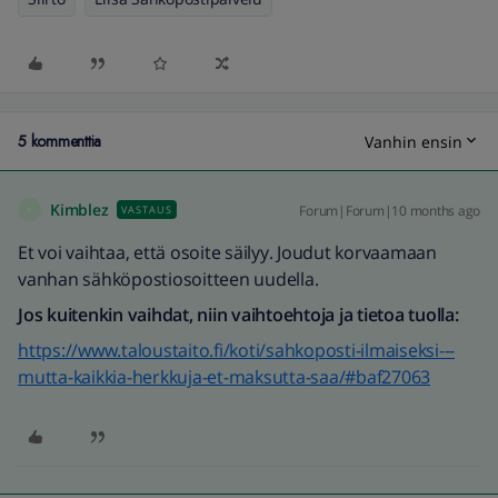
5 kommenttia
Vanhin ensin
Kimblez
Forum|Forum|10 months ago
VASTAUS
K
Et voi vaihtaa, että osoite säilyy. Joudut korvaamaan
vanhan sähköpostiosoitteen uudella.
Jos kuitenkin vaihdat, niin vaihtoehtoja ja tietoa tuolla:
https://www.taloustaito.fi/koti/sahkoposti-ilmaiseksi---
mutta-kaikkia-herkkuja-et-maksutta-saa/#baf27063