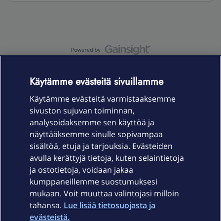
OmaYhteisö-käyttöehdot
Accessibility statement
Käytämme evästeitä sivuillamme
Käytämme evästeitä varmistaaksemme
sivuston sujuvan toiminnan,
Laitteet & liittymät
analysoidaksemme sen käyttöä ja
näyttääksemme sinulle sopivampaa
sisältöä, etuja ja tarjouksia. Evästeiden
Palvelut
avulla kerättyjä tietoja, kuten selaintietoja
ja ostotietoja, voidaan jakaa
Tuki
kumppaneillemme suostumuksesi
mukaan. Voit muuttaa valintojasi milloin
tahansa.
Lue lisää tietosuojasta ja
Ajankohtaista
evästeistä.