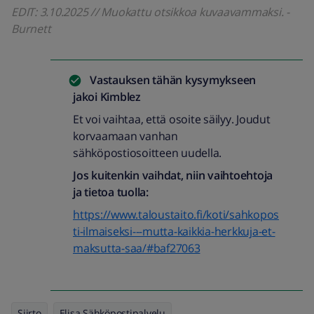
EDIT: 3.10.2025 // Muokattu otsikkoa kuvaavammaksi. -
Burnett
Vastauksen tähän kysymykseen
jakoi
Kimblez
Et voi vaihtaa, että osoite säilyy. Joudut
korvaamaan vanhan
sähköpostiosoitteen uudella.
Jos kuitenkin vaihdat, niin vaihtoehtoja
ja tietoa tuolla:
https://www.taloustaito.fi/koti/sahkopos
ti-ilmaiseksi---mutta-kaikkia-herkkuja-et-
maksutta-saa/#baf27063
Siirto
Elisa Sähköpostipalvelu