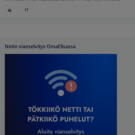
Netin vianselvitys OmaElisassa