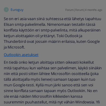
Euroguy
Forum|Forum|4 months ago
E
Se on eri asia vaan siinä suhteessa että lähetys tapahtuu
Elisan smtp-palvelimella. Nimenomaan testailin tässä
konffata käyttöön eri smtp-palvelinta, mitä alkuperäinen
ketjun aloittajakin oli yrittänyt. Toki Outlook ja
Thunderbird ovat jossain määrin erilaisia, kuten Google
ja Microsoft.
Outlookin asetukset
En tiedä onko ketjun aloittaja sitten oikeasti kokeillut
mitä tapahtuu kun vaihtaa sen palvelimen, käykö siinäkin
niin että posti sitten lähtee Microsoftin osoitteella (joka
tällä aloittajalla myös lienee) samaan tapaan kuin tuo
mun Google-testi. Kyllä mun järki sanoo että sen voi
sinne konffata samaan tapaan myös Outlookiin. No en
ole enää näiden Microsoftin kilkkeiden kanssa
suuremmin puuhastellut, mitä nyt vähän Windowsia. Yli