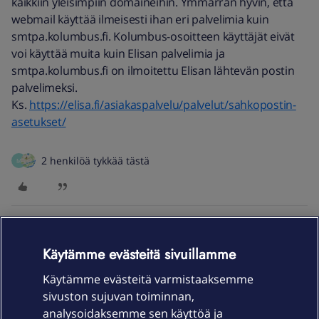
kaikkiin yleisimpiin domaineihin. Ymmärrän hyvin, että
webmail käyttää ilmeisesti ihan eri palvelimia kuin
smtpa.kolumbus.fi. Kolumbus-osoitteen käyttäjät eivät
voi käyttää muita kuin Elisan palvelimia ja
smtpa.kolumbus.fi on ilmoitettu Elisan lähtevän postin
palvelimeksi.
Ks.
https://elisa.fi/asiakaspalvelu/palvelut/sahkopostin-
asetukset/
2 henkilöä tykkää tästä
M
Sokrates
Forum|Forum|3 months ago
Käytämme evästeitä sivuillamme
Niinhän siellä lukee, mutta eihän nyt ole kysymys
Käytämme evästeitä varmistaaksemme
sähköpostiohjelman toimivuudesta vaan siitä, että
sivuston sujuvan toiminnan,
sähköpostipalvelin kykenee välittämään sähköposteja
analysoidaksemme sen käyttöä ja