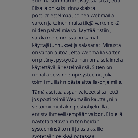
Summa summarum. Näyttää siltä , että
Elisalla on kaksi rinnakkaista
postijärjestelmää , toinen Webmailia
varten ja toinen muita tilejä varten eikä
niiden palvelimia voi käyttää ristiin ,
vaikka molemmissa on samat
käyttäjätunnukset ja salasanat. Minusta
on vähän outoa , että Webmailia varten
on pitänyt pystyttää ihan oma selaimella
käytettävä järjestelmänsä. Sitten on
rinnalla se vanhempi systeemi , joka
toimii muillakin päätelaitteilla/ohjelmilla.
Tämä asettaa aspan väitteet siitä , että
jos posti toimii Webmailin kautta , niin
se toimii muillakin postiohjelmilla ,
entistä ihmeellisempään valoon. Ei siellä
näytetä tietävän miten heidän
systeeminsä toimii ja asiakkaille
syötetään pelkkää potaskaa.