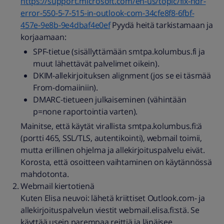
https://support.microsoft.com/en-us/topic/fix-ndr-
error-550-5-7-515-in-outlook-com-34cfe8f8-6fbf-
457e-9e8b-9e4dbaf4e0ef
Pyydä heitä tarkistamaan ja
korjaamaan:
SPF-tietue (sisällyttämään smtpa.kolumbus.fi ja
muut lähettävät palvelimet oikein).
DKIM-allekirjoituksen alignment (jos se ei täsmää
From-domaiiniin).
DMARC-tietueen julkaiseminen (vähintään
p=none raportointia varten).
Mainitse, että käytät virallista smtpa.kolumbus.fi:ä
(portti 465, SSL/TLS, autentikointi), webmail toimii,
mutta erillinen ohjelma ja allekirjoituspalvelu eivät.
Korosta, että osoitteen vaihtaminen on käytännössä
mahdotonta.
Webmail kiertotienä
Kuten Elisa neuvoi: lähetä kriittiset Outlook.com- ja
allekirjoituspalvelun viestit webmail.elisa.fi:stä. Se
käyttää usein parempaa reittiä ja läpäisee