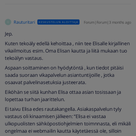
Rauturitari
Forum|Forum|3 months ago
KESKUSTELUN ALOITTAJA
R
Jep.
Kuten tekoäly edellä kehoittaa , niin tee Elisalle kirjallinen
vikailmoitus esim. Oma Elisan kautta ja liitä mukaan tuo
tekoälyn vastaus.
Aspaan soittaminen on hyödytöntä , kun tiedot pitäisi
saada suoraan vikapalvelun asiantuntijoille , jotka
osaavat palvelinasetuksia justeerata.
Eiköhän se siitä kunhan Elisa ottaa asian tosissaan ja
lopettaa turhan jaarittelun.
Ei taivu Elisa edes rautakangella. Asiakaspalvelun tyly
vastaus oli kinaamisen jälkeen: “Elisa ei vastaa
ulkopuolisten sähköpostiohjelmien toimnnasta, eli mikäli
ongelmaa ei webmailin kautta käytetäessä ole, silloin