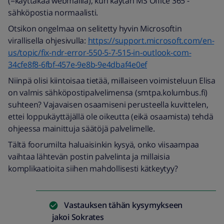
(=käyttäkää webmailia), kun käytän MS Office 365 -
sähköpostia normaalisti.
Otsikon ongelmaa on selitetty hyvin Microsoftin
virallisella ohjesivulla:
https://support.microsoft.com/en-
us/topic/fix-ndr-error-550-5-7-515-in-outlook-com-
34cfe8f8-6fbf-457e-9e8b-9e4dbaf4e0ef
Niinpä olisi kiintoisaa tietää, millaiseen voimisteluun Elisa
on valmis sähköpostipalvelimensa (smtpa.kolumbus.fi)
suhteen? Vajavaisen osaamiseni perusteella kuvittelen,
ettei loppukäyttäjällä ole oikeutta (eikä osaamista) tehdä
ohjeessa mainittuja säätöjä palvelimelle.
Tältä foorumilta haluaisinkin kysyä, onko viisaampaa
vaihtaa lähtevän postin palvelinta ja millaisia
komplikaatioita siihen mahdollisesti kätkeytyy?
Vastauksen tähän kysymykseen
jakoi
Sokrates