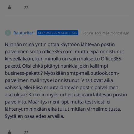
Rauturitari
Forum|Forum|4 months ago
KESKUSTELUN ALOITTAJA
R
Niinhän minä yritin ottaa käyttöön lähtevän postin
palvelimen smtp.office365.com, mutta eipä onnistunut
kirveelläkään, kun minulla on vain maksettu Office365-
paketti. Olisi ehkä pitänyt hankkia jokin kalliimpi
business-paketti? Myöskään smtp-mail.outlook.com-
palvelimen määritys ei onnistunut. Vitsit ovat aika
vähissä, ellei Elisa muuta lähtevän postin palvelimen
asetuksia? Kokeilin myös urheiluseurani lähtevän postin
palvelinta. Määritys meni läpi, mutta testiviesti ei
lähtenyt mihinkään eikä tullut mitään virheilmoitusta.
Syytä en osaa edes arvailla.