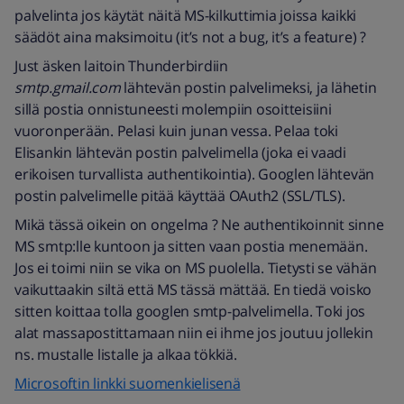
palvelinta jos käytät näitä MS-kilkuttimia joissa kaikki
säädöt aina maksimoitu (it’s not a bug, it’s a feature) ?
Just äsken laitoin Thunderbirdiin
smtp.gmail.com
lähtevän postin palvelimeksi, ja lähetin
sillä postia onnistuneesti molempiin osoitteisiini
vuoronperään. Pelasi kuin junan vessa. Pelaa toki
Elisankin lähtevän postin palvelimella (joka ei vaadi
erikoisen turvallista authentikointia). Googlen lähtevän
postin palvelimelle pitää käyttää OAuth2 (SSL/TLS).
Mikä tässä oikein on ongelma ? Ne authentikoinnit sinne
MS smtp:lle kuntoon ja sitten vaan postia menemään.
Jos ei toimi niin se vika on MS puolella. Tietysti se vähän
vaikuttaakin siltä että MS tässä mättää. En tiedä voisko
sitten koittaa tolla googlen smtp-palvelimella. Toki jos
alat massapostittamaan niin ei ihme jos joutuu jollekin
ns. mustalle listalle ja alkaa tökkiä.
Microsoftin linkki suomenkielisenä