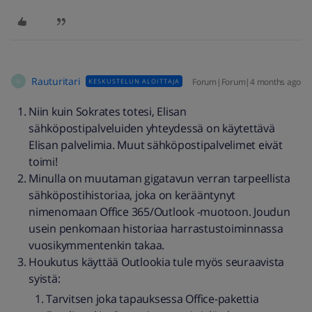
Rauturitari
Forum|Forum|4 months ago
KESKUSTELUN ALOITTAJA
R
Niin kuin Sokrates totesi, Elisan
sähköpostipalveluiden yhteydessä on käytettävä
Elisan palvelimia. Muut sähköpostipalvelimet eivät
toimi!
Minulla on muutaman gigatavun verran tarpeellista
sähköpostihistoriaa, joka on kerääntynyt
nimenomaan Office 365/Outlook -muotoon. Joudun
usein penkomaan historiaa harrastustoiminnassa
vuosikymmentenkin takaa.
Houkutus käyttää Outlookia tule myös seuraavista
syistä:
Tarvitsen joka tapauksessa Office-pakettia