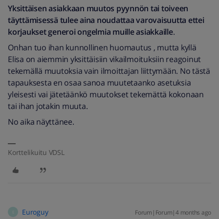
Yksittäisen asiakkaan muutos pyynnön tai toiveen
täyttämisessä tulee aina noudattaa varovaisuutta ettei
korjaukset generoi ongelmia muille asiakkaille
.
Onhan tuo ihan kunnollinen huomautus , mutta kyllä
Elisa on aiemmin yksittäisiin vikailmoituksiin reagoinut
tekemällä muutoksia vain ilmoittajan liittymään. No tästä
tapauksesta en osaa sanoa muutetaanko asetuksia
yleisesti vai jätetäänkö muutokset tekemättä kokonaan
tai ihan jotakin muuta.
No aika näyttänee.
Korttelikuitu VDSL
Euroguy
Forum|Forum|4 months ago
E