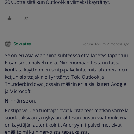
20 vuotta siitä kun Outlookkia viimeksi käyttänyt.
Sokrates
Forum|Forum|4 months ago
Se on eri asia vaan siinä suhteessa että lähetys tapahtuu
Elisan smtp-palvelimella. Nimenomaan testailin tässä
konffata käyttöön eri smtp-palvelinta, mitä alkuperäinen
ketjun aloittajakin oli yrittänyt. Toki Outlook ja
Thunderbird ovat jossain määrin erilaisia, kuten Google
ja Microsoft.
Niinhän se on.
Postipalvelujen tuottajat ovat kiristäneet matkan varrella
suodatuksiaan ja nykyään lähtevän postin vaatimuksena
on käyttäjän autentikointi. Anonyymit palvelimet eivät
enää toimi kuin harvoissa tapauksissa.