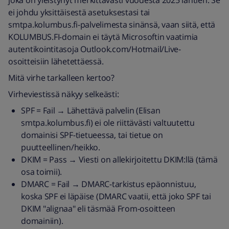
joka on yleistynyt merkittävästi vuodesta 2025 lähtien. Se
ei johdu yksittäisestä asetuksestasi tai
smtpa.kolumbus.fi-palvelimesta sinänsä, vaan siitä, että
KOLUMBUS.FI-domain ei täytä Microsoftin vaatimia
autentikointitasoja Outlook.com/Hotmail/Live-
osoitteisiin lähetettäessä.
Mitä virhe tarkalleen kertoo?
Virheviestissä näkyy selkeästi:
SPF = Fail → Lähettävä palvelin (Elisan
smtpa.kolumbus.fi) ei ole riittävästi valtuutettu
domainisi SPF-tietueessa, tai tietue on
puutteellinen/heikko.
DKIM = Pass → Viesti on allekirjoitettu DKIM:llä (tämä
osa toimii).
DMARC = Fail → DMARC-tarkistus epäonnistuu,
koska SPF ei läpäise (DMARC vaatii, että joko SPF tai
DKIM "alignaa" eli täsmää From-osoitteen
domainiin).