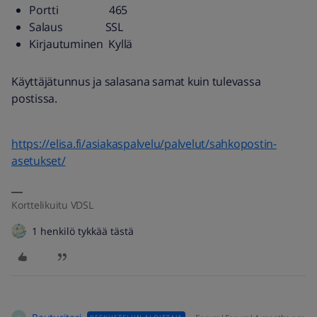
Portti 465
Salaus SSL
Kirjautuminen Kyllä
Käyttäjätunnus ja salasana samat kuin tulevassa
postissa.
https://elisa.fi/asiakaspalvelu/palvelut/sahkopostin-
asetukset/
Korttelikuitu VDSL
1 henkilö tykkää tästä