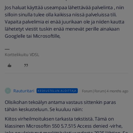
Jos haluat käyttää useampaa lähettävää palvelinta , niin
silloin sinulla tulee olla kaikissa niissä palveluissa tili.
Vapaita palvelimia ei enää juurikaan ole ja niiden kautta
lähetetyt viestit tuskin enää menevät perille ainakaan
Googlelle tai Microsoftille,
Korttelikuitu VDSL
Rauturitari
Forum|Forum|4 months ago
KESKUSTELUN ALOITTAJA
R
Olisikohan tekoälyn antama vastaus sittenkin paras
tähän keskusteluun. Se kuuluu näin:
Kiitos virheilmoituksen tarkasta tekstistä. Tämä on
klassinen Microsoftin 550 5.7.515 Access denied -virhe,