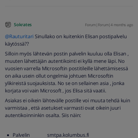
Sokrates
Forum|Forum|4 months ago
@Rauturitari
Sinullako on kuitenkin Elisan postipalvelu
käytössä??
Silloin myös lähtevän postin palvelin kuuluu olla Elisan ,
muuten lähettäjän autentikointi ei kyllä mene läpi. No
vuosien varrella MIcrosoftin postitileille lähettämisessä
on aika usein ollut ongelmia johtuen Microsoftin
ylikireistä suojauksista. No se on sellainen asia , jonka
korjata voi vain Microsoft , jos Elisa sitä vaatii.
Asiakas ei oikein lähtevälle postille voi muuta tehdä kuin
varmistaa , että asetukset varmasti ovat oikein juuri
autentikoinninkin osalta. Siis näin:
Palvelin smtpa.kolumbus.fi