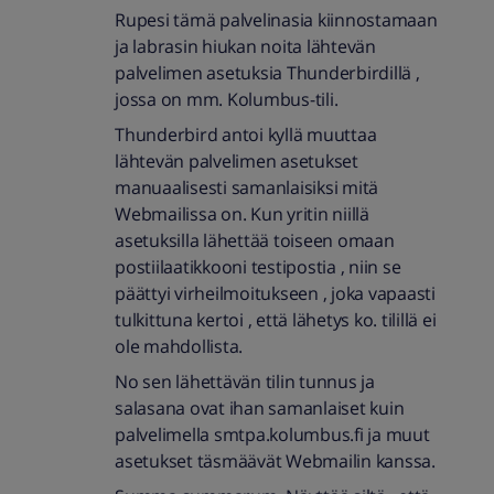
Rupesi tämä palvelinasia kiinnostamaan
ja labrasin hiukan noita lähtevän
palvelimen asetuksia Thunderbirdillä ,
jossa on mm. Kolumbus-tili.
Thunderbird antoi kyllä muuttaa
lähtevän palvelimen asetukset
manuaalisesti samanlaisiksi mitä
Webmailissa on. Kun yritin niillä
asetuksilla lähettää toiseen omaan
postiilaatikkooni testipostia , niin se
päättyi virheilmoitukseen , joka vapaasti
tulkittuna kertoi , että lähetys ko. tilillä ei
ole mahdollista.
No sen lähettävän tilin tunnus ja
salasana ovat ihan samanlaiset kuin
palvelimella smtpa.kolumbus.fi ja muut
asetukset täsmäävät Webmailin kanssa.