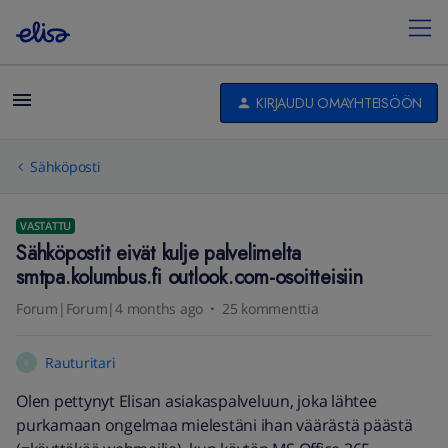
KIRJAUDU OMAYHTEISÖÖN
Sähköposti
VASTATTU
Sähköpostit eivät kulje palvelimelta
smtpa.kolumbus.fi outlook.com-osoitteisiin
Forum|Forum|4 months ago
25 kommenttia
Rauturitari
R
Olen pettynyt Elisan asiakaspalveluun, joka lähtee
purkamaan ongelmaa mielestäni ihan väärästä päästä