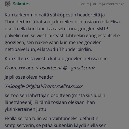
Sokrates
Forum|Forum|4 months ago
Kun tarkemmin näitä sähköpostin headereitä ja
Thunderbirdiä katson ja kokeilen niin tosiaan tolla Elisa-
osoitteella kun lähettää aseteltuna googlen SMTP-
palvelin niin se viesti oikeasti lähteekin googlesta itselle
googleen, sen näkee vaan kun menee googlen
nettipalveluun, ei lataudu Thunderbirdiin.
Kun sitten sitä viestiä katsoo googlen netissä niin
From: xxx uuu <_osoitteeni_@__gmail.com>
ja piilossa oleva header
X-Google-Original-From: xxelisaxx.xxx
kertoo sen lähettäjän osoitteen (mistä siis luulin
lähettäneeni). Ei tämä tosiaan olekaan ihan
yksinkertainen juttu.
Ekalla kertaa tulin vain vaihtaneeksi defaultin
smtp serverin, se pitää kuitenkin käydä siellä sen