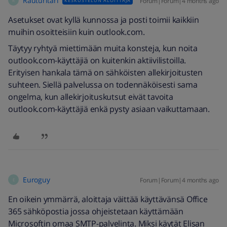
Rauturitari
Forum|Forum|4 months ago
KESKUSTELUN ALOITTAJA
R
Asetukset ovat kyllä kunnossa ja posti toimii kaikkiin
muihin osoitteisiin kuin outlook.com.
Täytyy ryhtyä miettimään muita konsteja, kun noita
outlook.com-käyttäjiä on kuitenkin aktiivilistoilla.
Erityisen hankala tämä on sähköisten allekirjoitusten
suhteen. Siellä palvelussa on todennäköisesti sama
ongelma, kun allekirjoituskutsut eivät tavoita
outlook.com-käyttäjiä enkä pysty asiaan vaikuttamaan.
Euroguy
Forum|Forum|4 months ago
E
En oikein ymmärrä, aloittaja väittää käyttävänsä Office
365 sähköpostia jossa ohjeistetaan käyttämään
Microsoftin omaa SMTP-palvelinta. Miksi käytät Elisan