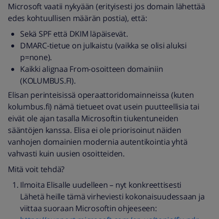
Microsoft vaatii nykyään (erityisesti jos domain lähettää
edes kohtuullisen määrän postia), että:
Sekä SPF että DKIM läpäisevät.
DMARC-tietue on julkaistu (vaikka se olisi aluksi
p=none).
Kaikki alignaa From-osoitteen domainiin
(KOLUMBUS.FI).
Elisan perinteisissä operaattoridomainneissa (kuten
kolumbus.fi) nämä tietueet ovat usein puutteellisia tai
eivät ole ajan tasalla Microsoftin tiukentuneiden
sääntöjen kanssa. Elisa ei ole priorisoinut näiden
vanhojen domainien modernia autentikointia yhtä
vahvasti kuin uusien osoitteiden.
Mitä voit tehdä?
Ilmoita Elisalle uudelleen – nyt konkreettisesti
Lähetä heille tämä virheviesti kokonaisuudessaan ja
viittaa suoraan Microsoftin ohjeeseen: