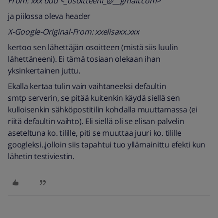
From: xxx uuu <_osoitteeni_@__gmail.com>
ja piilossa oleva header
X-Google-Original-From: xxelisaxx.xxx
kertoo sen lähettäjän osoitteen (mistä siis luulin
lähettäneeni). Ei tämä tosiaan olekaan ihan
yksinkertainen juttu.
Ekalla kertaa tulin vain vaihtaneeksi defaultin
smtp serverin, se pitää kuitenkin käydä siellä sen
kulloisenkin sähköpostitilin kohdalla muuttamassa (ei
riitä defaultin vaihto). Eli siellä oli se elisan palvelin
aseteltuna ko. tilille, piti se muuttaa juuri ko. tilille
googleksi..jolloin siis tapahtui tuo yllämainittu efekti kun
lähetin testiviestin.