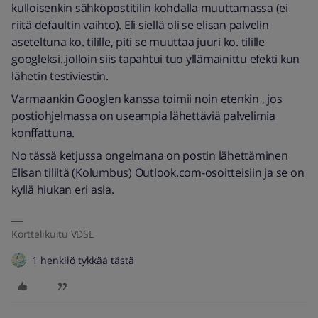
kulloisenkin sähköpostitilin kohdalla muuttamassa (ei
riitä defaultin vaihto). Eli siellä oli se elisan palvelin
aseteltuna ko. tilille, piti se muuttaa juuri ko. tilille
googleksi..jolloin siis tapahtui tuo yllämainittu efekti kun
lähetin testiviestin.
Varmaankin Googlen kanssa toimii noin etenkin , jos
postiohjelmassa on useampia lähettäviä palvelimia
konffattuna.
No tässä ketjussa ongelmana on postin lähettäminen
Elisan tililtä (Kolumbus) Outlook.com-osoitteisiin ja se on
kyllä hiukan eri asia.
Korttelikuitu VDSL
1 henkilö tykkää tästä