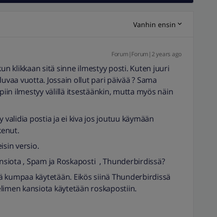
Vanhin ensin
Forum|Forum|2 years ago
un klikkaan sitä sinne ilmestyy posti. Kuten juuri
luvaa vuotta. Jossain ollut pari päivää ? Sama
in ilmestyy välillä itsestäänkin, mutta myös näin
syy validia postia ja ei kiva jos joutuu käymään
kenut.
isin versio.
ansiota , Spam ja Roskaposti , Thunderbirdissä?
ttä kumpaa käytetään. Eikös siinä Thunderbirdissä
velimen kansiota käytetään roskapostiin.