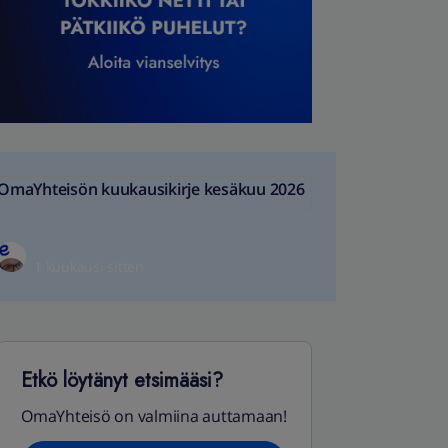
OmaYhteisön kuukausikirje kesäkuu 2026
1 kuukausi sitten
Etkö löytänyt etsimääsi?
OmaYhteisö on valmiina auttamaan!