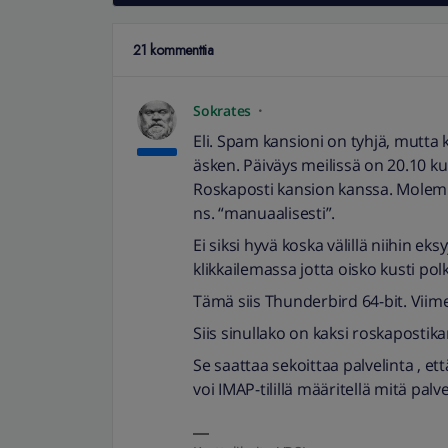
21 kommenttia
Sokrates
Eli. Spam kansioni on tyhjä, mutta k
äsken. Päiväys meilissä on 20.10 ku
Roskaposti kansion kanssa. Molempi
ns. “manuaalisesti”.
Ei siksi hyvä koska välillä niihin ek
klikkailemassa jotta oisko kusti pol
Tämä siis Thunderbird 64-bit. Viime
Siis sinullako on kaksi roskapostik
Se saattaa sekoittaa palvelinta , e
voi IMAP-tilillä määritellä mitä pal