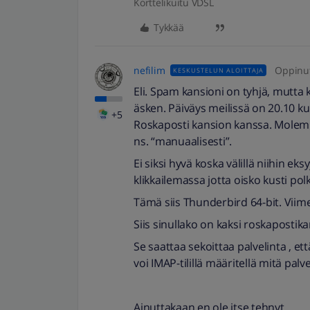
Korttelikuitu VDSL
Tykkää
nefilim
Oppinu
KESKUSTELUN ALOITTAJA
Eli. Spam kansioni on tyhjä, mutta k
äsken. Päiväys meilissä on 20.10 ku
+5
Roskaposti kansion kanssa. Molempi
ns. “manuaalisesti”.
Ei siksi hyvä koska välillä niihin ek
klikkailemassa jotta oisko kusti pol
Tämä siis Thunderbird 64-bit. Viime
Siis sinullako on kaksi roskapostik
Se saattaa sekoittaa palvelinta , e
voi IMAP-tilillä määritellä mitä pal
Ainuttakaan en ole itse tehnyt.