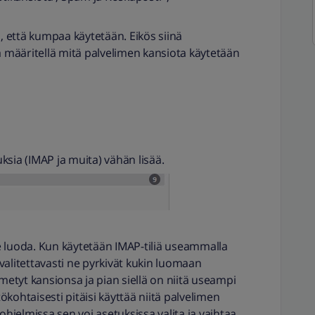
 , että kumpaa käytetään. Eikös siinä
lä määritellä mitä palvelimen kansiota käytetään
ksia (IMAP ja muita) vähän lisää.
tse luoda. Kun käytetään IMAP-tiliä useammalla
n valitettavasti ne pyrkivät kukin luomaan
imetyt kansionsa ja pian siellä on niitä useampi
kohtaisesti pitäisi käyttää niitä palvelimen
iohjelmissa sen voi asetuksissa valita ja vaihtaa