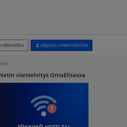
A KESKUSTELU
KIRJAUDU OMAYHTEISÖÖN
siota
Netin vianselvitys OmaElisassa