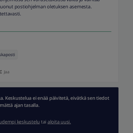
o luonut postiohjelman oletuksen asemesta.
tettavasti.
skaposti
Jaa
 Keskustelua ei enää päivitetä, eivätkä sen tiedot
ämättä ajan tasalla.
uudempi keskustelu
tai
aloita uusi.