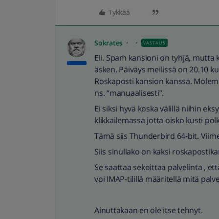
Tykkää
Sokrates
VASTAUS
Eli. Spam kansioni on tyhjä, mutta k
äsken. Päiväys meilissä on 20.10 ku
Roskaposti kansion kanssa. Molempi
ns. “manuaalisesti”.
Ei siksi hyvä koska välillä niihin ek
klikkailemassa jotta oisko kusti pol
Tämä siis Thunderbird 64-bit. Viime
Siis sinullako on kaksi roskapostik
Se saattaa sekoittaa palvelinta , e
voi IMAP-tilillä määritellä mitä pal
Ainuttakaan en ole itse tehnyt.