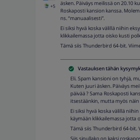
äsken. Päiväys meilissä on 20.10 ku
+5
Roskaposti kansion kanssa. Molempi
ns. “manuaalisesti”.
Ei siksi hyvä koska välillä niihin ek
klikkailemassa jotta oisko kusti pol
Tämä siis Thunderbird 64-bit. Viime
Vastauksen tähän kysymyk
Eli. Spam kansioni on tyhjä, mu
Kuten juuri äsken. Päiväys meil
päivää ? Sama Roskaposti kansi
itsestäänkin, mutta myös näin 
Ei siksi hyvä koska välillä niihin
käymään klikkailemassa jotta o
Tämä siis Thunderbird 64-bit. V
Siis sinullako on kaksi roskapo