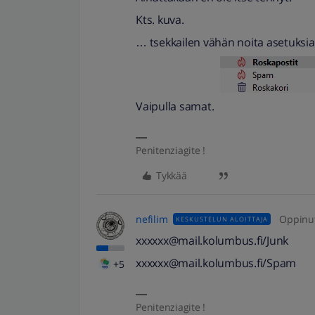
Kts. kuva.
… tsekkailen vähän noita asetuksia 
Vaipulla samat.
Penitenziagite !
Tykkää
nefilim
Oppinu
KESKUSTELUN ALOITTAJA
xxxxxx@mail.kolumbus.fi/Junk
xxxxxx@mail.kolumbus.fi/Spam
+5
Penitenziagite !