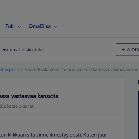
Tuki
OmaElisa
ALOIT
meisimmät keskustelut
ähköposti
Spam/Roskaposti saapuu vasta klikattessa vastaavaa kan
essa vastaavaa kansiota
202 katselukerrat
un klikkaan sitä sinne ilmestyy posti. Kuten juuri