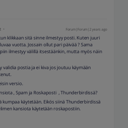
t
Forum|Forum|2 years ago
un klikkaan sitä sinne ilmestyy posti. Kuten juuri
luvaa vuotta. Jossain ollut pari päivää ? Sama
in ilmestyy välillä itsestäänkin, mutta myös näin
syy validia postia ja ei kiva jos joutuu käymään
kenut.
isin versio.
ansiota , Spam ja Roskaposti , Thunderbirdissä?
ttä kumpaa käytetään. Eikös siinä Thunderbirdissä
velimen kansiota käytetään roskapostiin.