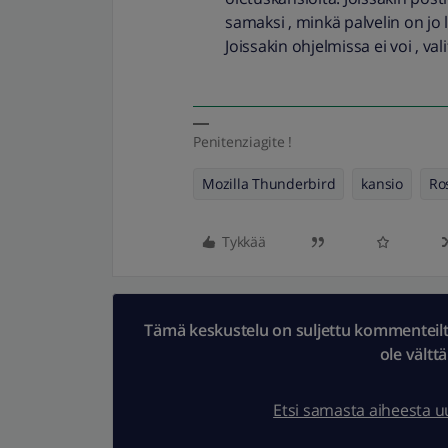
samaksi , minkä palvelin on j
Joissakin ohjelmissa ei voi , vali
Penitenziagite !
Mozilla Thunderbird
kansio
Ro
Tykkää
Tämä keskustelu on suljettu kommenteilta.
ole vältt
Etsi samasta aiheesta 