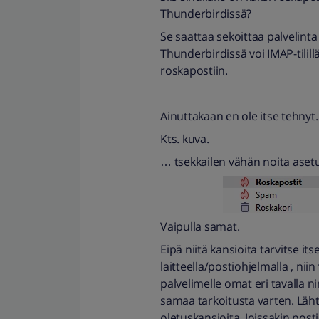
Thunderbirdissä?
Se saattaa sekoittaa palvelinta
Thunderbirdissä voi IMAP-tilil
roskapostiin.
Ainuttakaan en ole itse tehnyt.
Kts. kuva.
… tsekkailen vähän noita asetu
Vaipulla samat.
Eipä niitä kansioita tarvitse i
laitteella/postiohjelmalla , nii
palvelimelle omat eri tavalla n
samaa tarkoitusta varten. Lähtö
oletuskansioita. Joissakin post