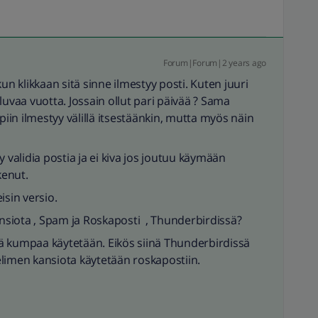
Forum|Forum|2 years ago
un klikkaan sitä sinne ilmestyy posti. Kuten juuri
luvaa vuotta. Jossain ollut pari päivää ? Sama
in ilmestyy välillä itsestäänkin, mutta myös näin
syy validia postia ja ei kiva jos joutuu käymään
kenut.
isin versio.
ansiota , Spam ja Roskaposti , Thunderbirdissä?
ttä kumpaa käytetään. Eikös siinä Thunderbirdissä
velimen kansiota käytetään roskapostiin.