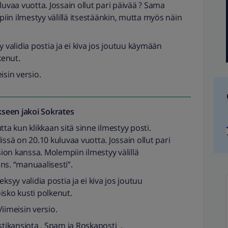
luvaa vuotta. Jossain ollut pari päivää ? Sama
in ilmestyy välillä itsestäänkin, mutta myös näin
syy validia postia ja ei kiva jos joutuu käymään
kenut.
isin versio.
seen jakoi
Sokrates
tta kun klikkaan sitä sinne ilmestyy posti.
issä on 20.10 kuluvaa vuotta. Jossain ollut pari
on kanssa. Molempiin ilmestyy välillä
ns. “manuaalisesti”.
 eksyy validia postia ja ei kiva jos joutuu
isko kusti polkenut.
iimeisin versio.
stikansiota , Spam ja Roskaposti ,