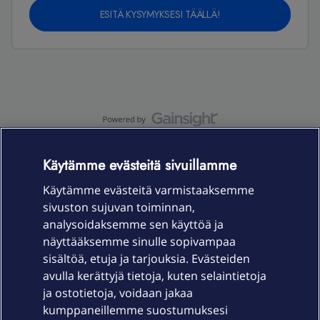
ESITÄ KYSYMYKSESI TÄÄLLÄ!
OmaYhteisö-käyttöehdot
Accessibility statement
Käytämme evästeitä sivuillamme
Käytämme evästeitä varmistaaksemme
sivuston sujuvan toiminnan,
Laitteet & liittymät
analysoidaksemme sen käyttöä ja
näyttääksemme sinulle sopivampaa
sisältöä, etuja ja tarjouksia. Evästeiden
Palvelut
avulla kerättyjä tietoja, kuten selaintietoja
ja ostotietoja, voidaan jakaa
Tuki
kumppaneillemme suostumuksesi