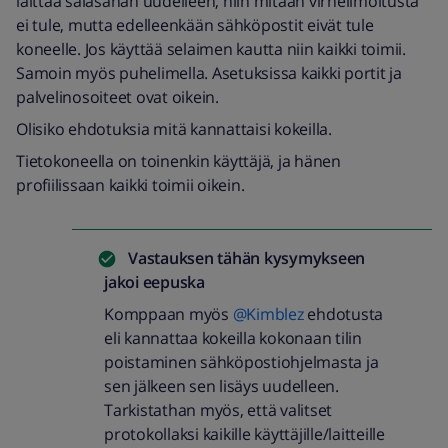
laittaa salasanan uudelleen, niin mitään virheilmoitusta
ei tule, mutta edelleenkään sähköpostit eivät tule
koneelle. Jos käyttää selaimen kautta niin kaikki toimii.
Samoin myös puhelimella. Asetuksissa kaikki portit ja
palvelinosoiteet ovat oikein.
Olisiko ehdotuksia mitä kannattaisi kokeilla.
Tietokoneella on toinenkin käyttäjä, ja hänen
profiilissaan kaikki toimii oikein.
Vastauksen tähän kysymykseen
jakoi
eepuska
Komppaan myös ​
@Kimblez
ehdotusta
eli kannattaa kokeilla kokonaan tilin
poistaminen sähköpostiohjelmasta ja
sen jälkeen sen lisäys uudelleen.
Tarkistathan myös, että valitset
protokollaksi kaikille käyttäjille/laitteille