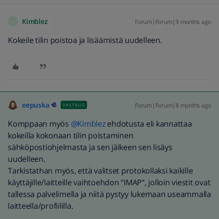
Kimblez
Forum|Forum|9 months ago
K
Kokeile tilin poistoa ja lisäämistä uudelleen.
eepuska
Forum|Forum|8 months ago
VASTAUS
Komppaan myös ​
@Kimblez
ehdotusta eli kannattaa
kokeilla kokonaan tilin poistaminen
sähköpostiohjelmasta ja sen jälkeen sen lisäys
uudelleen.
Tarkistathan myös, että valitset protokollaksi kaikille
käyttäjille/laitteille vaihtoehdon “IMAP”, jolloin viestit ovat
tallessa palvelimella ja niitä pystyy lukemaan useammalla
laitteella/profiililla.