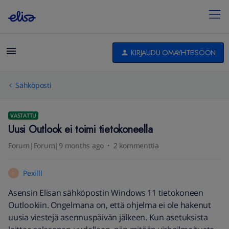
KIRJAUDU OMAYHTEISÖÖN
Sähköposti
VASTATTU
Uusi Outlook ei toimi tietokoneella
Forum|Forum|9 months ago
2 kommenttia
Pexilll
P
Asensin Elisan sähköpostin Windows 11 tietokoneen
Outlookiin. Ongelmana on, että ohjelma ei ole hakenut
uusia viestejä asennuspäivän jälkeen. Kun asetuksista