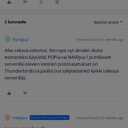
3 kommenttia
Vanhin ensin
Euroguy
Forum|Forum|11 months ago
E
Aika sekava selostus. Kerropa nyt ainakin aluksi
esimerkiksi käytätkö POPia vai IMAPpia ? Ja millaiset
serverillä olevien viestien poistoasetukset on
Thunderbirdissä päällä (vai säilytetäänkö kaikki tallessa
serverillä).
haequu
Forum|Forum|10 months ago
KESKUSTELUN ALOITTAJA
H