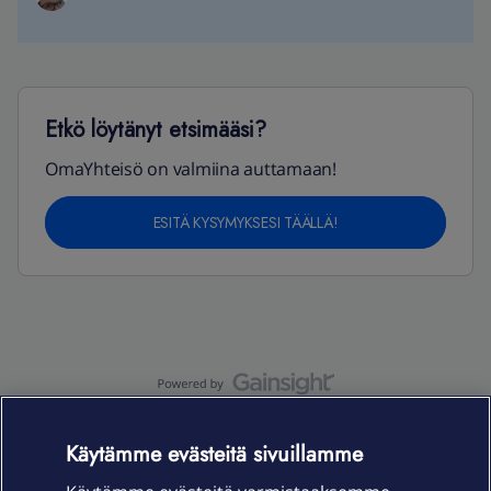
Etkö löytänyt etsimääsi?
OmaYhteisö on valmiina auttamaan!
ESITÄ KYSYMYKSESI TÄÄLLÄ!
OmaYhteisö-käyttöehdot
Accessibility statement
Käytämme evästeitä sivuillamme