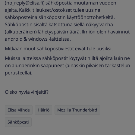
(no_reply@elisa.fi) sähköpostia muutaman vuoden
ajalta. Kaikki tilaukset/ostokset tulee uusina
sähköposteina sähköpostin käyttöönottohetkeltä.
Sähköpostin sisältä katsottuna siellä näkyy vanha
(alkuperäinen) lähetyspäivämäärä. Ilmiön olen havainnut
android & windows -laitteissa.
Mitkään muut sähköpostiviestit eivät tule uusiksi.
Muissa laitteissa sähköpostit löytyvät niiltä ajoilta kuin ne
on alunperinkin saapuneet (ainaskin pikaisen tarkastelun
perusteella).
Oisko hyviä vihjeitä?
Elisa Viihde
Häiriö
Mozilla Thunderbird
Sähköposti