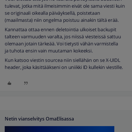
tulevat, jotka mitä ilmeisimmin eivät ole sama viesti kuin
se originaali oikealla päiväyksellä, poistetaan
(maailmasta) niin ongelma poistuu ainakin tältä erää.
Kannattaa ottaa ennen deletointia ulkoiset backupit
talteen varmuuden varalta, jos niissä viesteissä sattuu
olemaan jotain tärkeää. Voi tietysti vähän varmistella
ja tuhota ensin vain muutaman kokeeksi.
Kun katsoo viestin sourcea niin siellähän on se X-UIDL
header, joka käsittääkseni on uniikki ID kullekin viestille.
Netin vianselvitys OmaElisassa