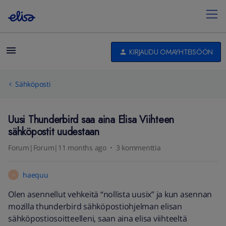
KIRJAUDU OMAYHTEISÖÖN
Sähköposti
Uusi Thunderbird saa aina Elisa Viihteen
sähköpostit uudestaan
Forum|Forum|11 months ago
3 kommenttia
haequu
H
Olen asennellut vehkeitä “nollista uusix” ja kun asennan
mozilla thunderbird sähköpostiohjelman elisan
sähköpostiosoitteelleni, saan aina elisa viihteeltä