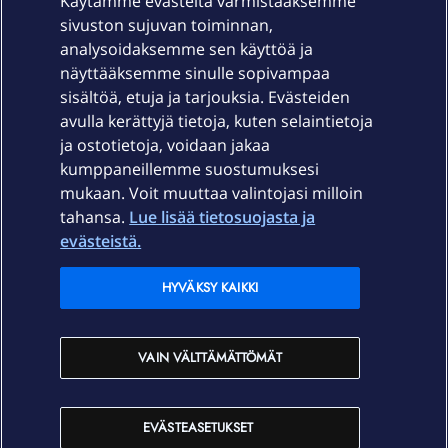
Käytämme evästeitä varmistaaksemme
sivuston sujuvan toiminnan,
Laitteet & liittymät
analysoidaksemme sen käyttöä ja
näyttääksemme sinulle sopivampaa
sisältöä, etuja ja tarjouksia. Evästeiden
Palvelut
avulla kerättyjä tietoja, kuten selaintietoja
ja ostotietoja, voidaan jakaa
Tuki
kumppaneillemme suostumuksesi
mukaan. Voit muuttaa valintojasi milloin
tahansa.
Lue lisää tietosuojasta ja
Ajankohtaista
evästeistä.
Elisa Oyj
HYVÄKSY KAIKKI
In English
VAIN VÄLTTÄMÄTTÖMÄT
På Svenska
EVÄSTEASETUKSET